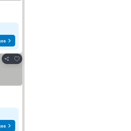
ços
Adicionar aos favoritos
Partilhar
ços