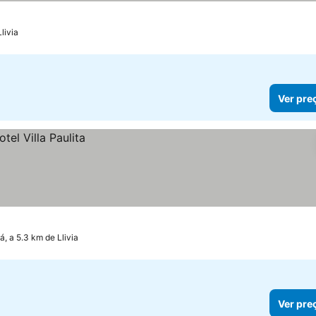
livia
Ver pre
á, a 5.3 km de Llivia
Ver pre