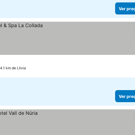
Ver pre
4.1 km de Llivia
Ver pre