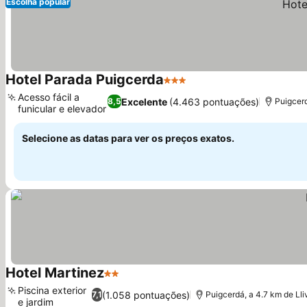
Escolha popular
Hotel Parada Puigcerda
3 Estrelas
Acesso fácil a
Excelente
(4.463 pontuações)
8,5
Puigcerd
funicular e elevador
Selecione as datas para ver os preços exatos.
Hotel Martinez
2 Estrelas
Piscina exterior
(1.058 pontuações)
7,1
Puigcerdá, a 4.7 km de Lli
e jardim