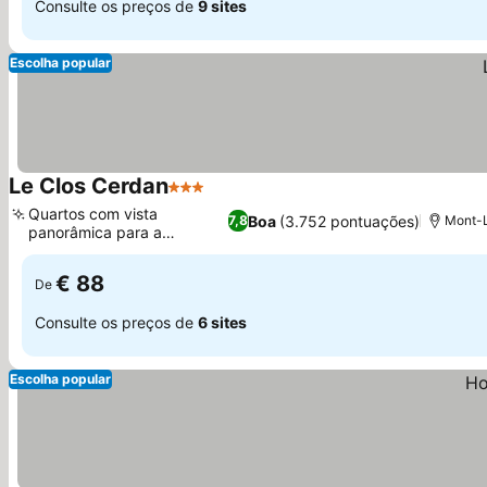
Consulte os preços de
9 sites
Escolha popular
Le Clos Cerdan
3 Estrelas
Quartos com vista
Boa
(3.752 pontuações)
7,8
Mont-L
panorâmica para a
montanha
€ 88
De
Consulte os preços de
6 sites
Escolha popular