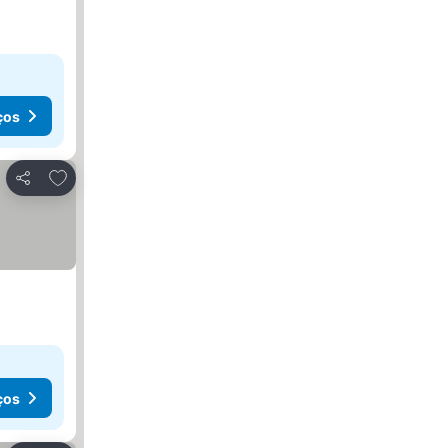
ços
Adicionar aos favoritos
Partilhar
ços