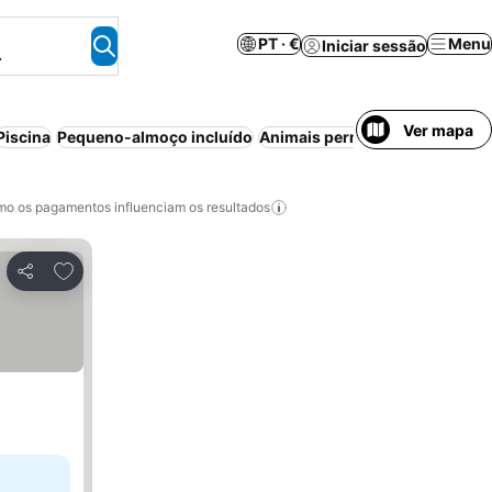
PT · €
Menu
Iniciar sessão
.
Ver mapa
Piscina
Pequeno-almoço incluído
Animais permitidos
Aparthote
o os pagamentos influenciam os resultados
Adicionar aos favoritos
Partilhar