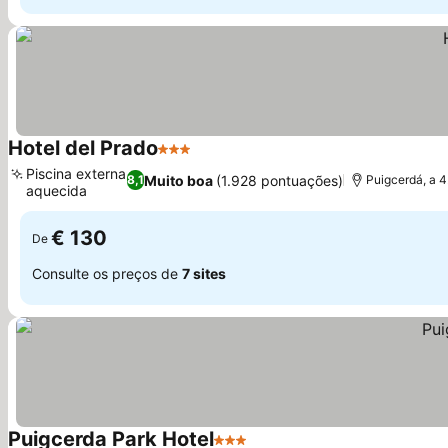
Hotel del Prado
3 Estrelas
Piscina externa
Muito boa
(1.928 pontuações)
8,1
Puigcerdá, a 4
aquecida
€ 130
De
Consulte os preços de
7 sites
Puigcerda Park Hotel