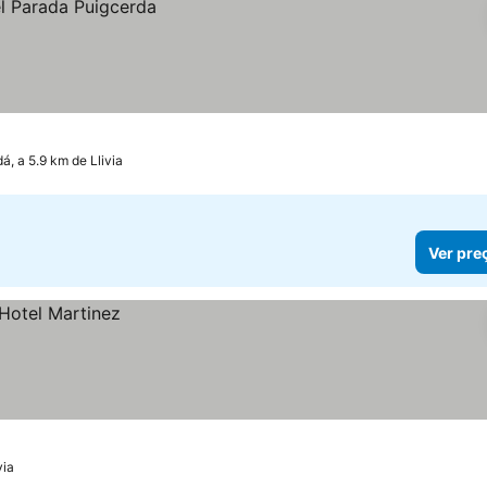
á, a 5.9 km de Llivia
Ver pre
via