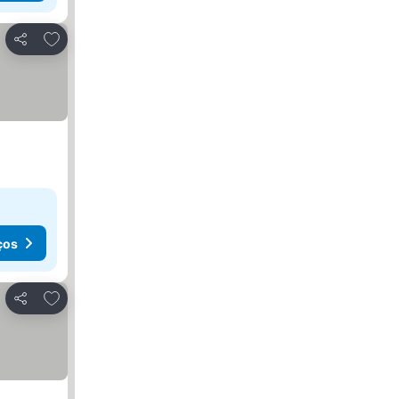
Adicionar aos favoritos
Partilhar
ços
Adicionar aos favoritos
Partilhar