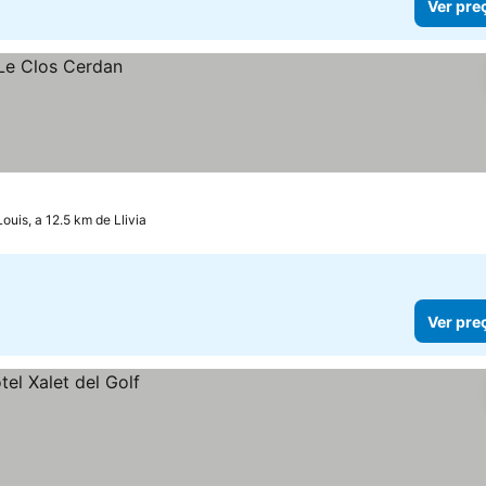
Ver pre
ouis, a 12.5 km de Llivia
Ver pre