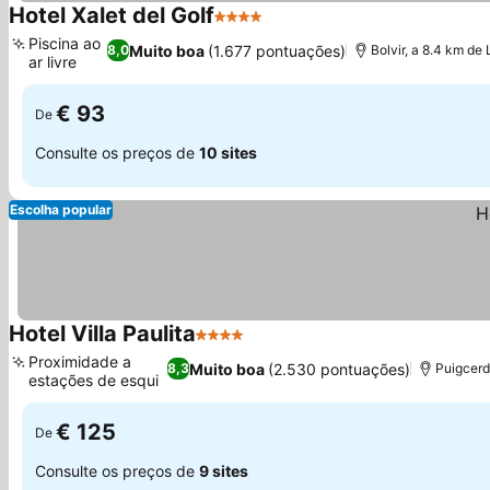
Hotel Xalet del Golf
4 Estrelas
Piscina ao
Muito boa
(1.677 pontuações)
8,0
Bolvir, a 8.4 km de L
ar livre
€ 93
De
Consulte os preços de
10 sites
Escolha popular
Hotel Villa Paulita
4 Estrelas
Proximidade a
Muito boa
(2.530 pontuações)
8,3
Puigcerd
estações de esqui
€ 125
De
Consulte os preços de
9 sites