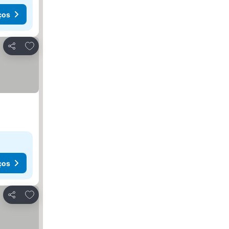
ços
Adicionar aos favoritos
Partilhar
ços
Adicionar aos favoritos
Partilhar