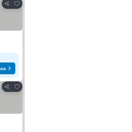
Adicionar aos favoritos
Partilhar
ços
Adicionar aos favoritos
Partilhar