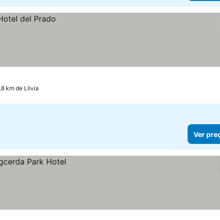
.8 km de Llivia
Ver pre