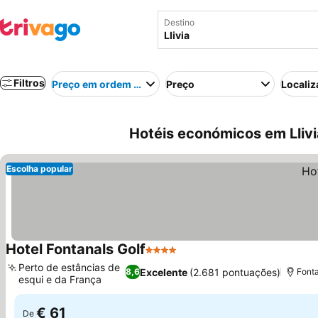
Destino
Filtros
Preço em ordem crescente
Preço
Localiz
Hotéis económicos em Lliv
Escolha popular
Hotel Fontanals Golf
4 Estrelas
Perto de estâncias de
Excelente
(2.681 pontuações)
8,6
Fonta
esqui e da França
€ 61
De