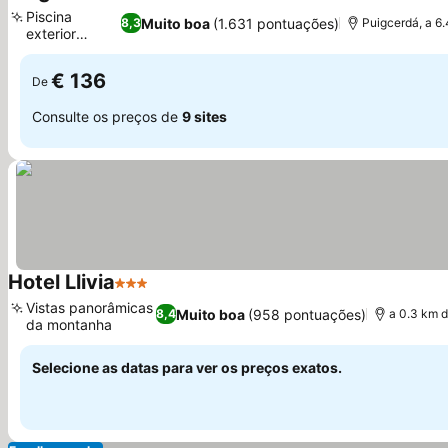
3 Estrelas
Piscina
Muito boa
(1.631 pontuações)
8,3
Puigcerdá, a 6.
exterior
sazonal
€ 136
De
Consulte os preços de
9 sites
Hotel Llivia
3 Estrelas
Vistas panorâmicas
Muito boa
(958 pontuações)
8,4
a 0.3 km d
da montanha
Selecione as datas para ver os preços exatos.