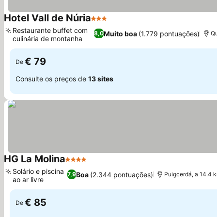
Hotel Vall de Núria
3 Estrelas
Restaurante buffet com
Muito boa
(1.779 pontuações)
8,0
Qu
culinária de montanha
€ 79
De
Consulte os preços de
13 sites
HG La Molina
4 Estrelas
Solário e piscina
Boa
(2.344 pontuações)
7,9
Puigcerdá, a 14.4 k
ao ar livre
€ 85
De