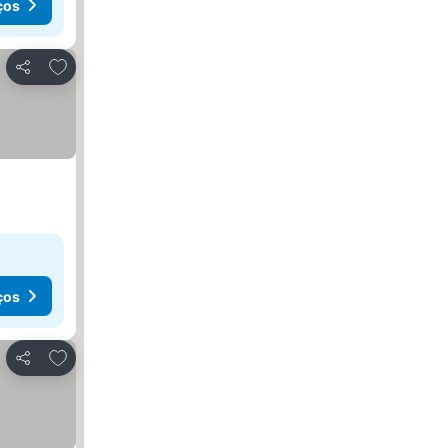
ços
Adicionar aos favoritos
Partilhar
ços
Adicionar aos favoritos
Partilhar