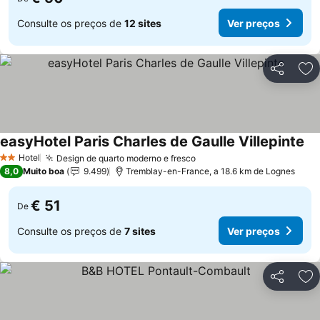
Consulte os preços de
12 sites
Ver preços
Partilhar
Ad
easyHotel Paris Charles de Gaulle Villepinte
Ve
Hotel
Design de quarto moderno e fresco
Ver preços
2 Estrelas
8,0
Muito boa
9.499
Tremblay-en-France, a 18.6 km de Lognes
€ 51
De
Consulte os preços de
7 sites
Ver preços
Partilhar
Ad