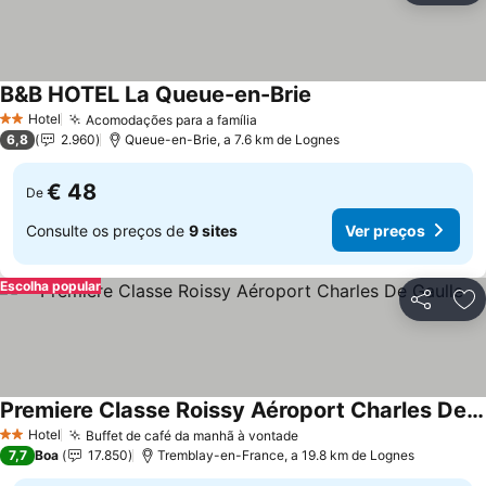
B&B HOTEL La Queue-en-Brie
Ver preços
Hotel
Acomodações para a família
Ver preços
2 Estrelas
6,8
2.960
Queue-en-Brie, a 7.6 km de Lognes
€ 48
De
Consulte os preços de
9 sites
Ver preços
Escolha popular
Partilhar
Ad
Premiere Classe Roissy Aéroport Charles De Gaulle
Ver preços
Hotel
Buffet de café da manhã à vontade
Ver preços
2 Estrelas
7,7
Boa
17.850
Tremblay-en-France, a 19.8 km de Lognes