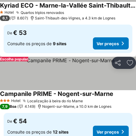
Kyriad ECO - Marne-la-Vallée Saint-Thibault-des-Vignes
Ver preços
Hotel
Quartos triplos renovados
Ver preços
1 Estrelas
6,1
8.607
Saint-Thibault-des-Vignes, a 4.3 km de Lognes
€ 53
De
Consulte os preços de
9 sites
Ver preços
Escolha popular
Partilhar
Ad
Campanile PRIME - Nogent-sur-Marne
Ver preço
Hotel
Localização à beira do rio Marne
Ver preços
3 Estrelas
7,9
Boa
4.149
Nogent-sur-Marne, a 10.0 km de Lognes
€ 54
De
Consulte os preços de
12 sites
Ver preços