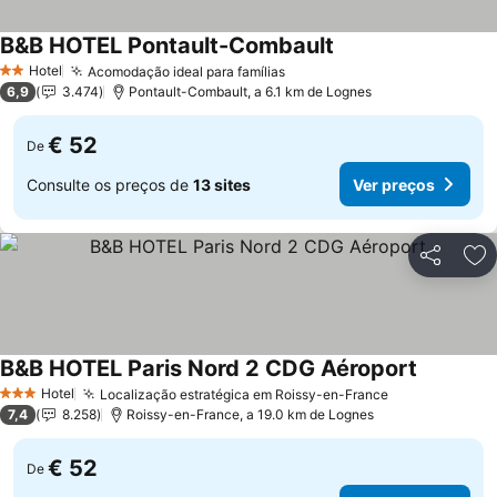
B&B HOTEL Pontault-Combault
Ver preços
Hotel
Acomodação ideal para famílias
Ver preços
2 Estrelas
6,9
3.474
Pontault-Combault, a 6.1 km de Lognes
€ 52
De
Consulte os preços de
13 sites
Ver preços
Partilhar
Ad
B&B HOTEL Paris Nord 2 CDG Aéroport
Ver preç
Hotel
Localização estratégica em Roissy-en-France
Ver preços
3 Estrelas
7,4
8.258
Roissy-en-France, a 19.0 km de Lognes
€ 52
De