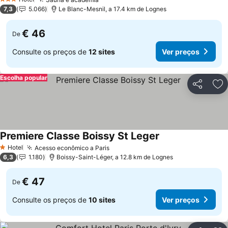
Ver preços
3 Estrelas
7,3
5.066
Le Blanc-Mesnil, a 17.4 km de Lognes
€ 46
De
Consulte os preços de
12 sites
Ver preços
Escolha popular
Partilhar
Ad
Premiere Classe Boissy St Leger
Ver preços
Hotel
Acesso econômico a Paris
Ver preços
1 Estrelas
6,3
1.180
Boissy-Saint-Léger, a 12.8 km de Lognes
€ 47
De
Consulte os preços de
10 sites
Ver preços