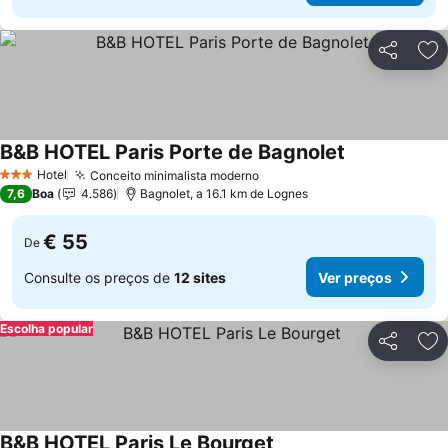
Partilhar
Ad
B&B HOTEL Paris Porte de Bagnolet
Ver preços
Hotel
Conceito minimalista moderno
Ver preços
3 Estrelas
7,6
Boa
4.586
Bagnolet, a 16.1 km de Lognes
€ 55
De
Consulte os preços de
12 sites
Ver preços
Escolha popular
Partilhar
Ad
B&B HOTEL Paris Le Bourget