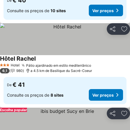
€ 40
De
Consulte os preços de
10 sites
Ver preços
Partilhar
Ad
Hôtel Rachel
Ver preços
Hotel
Pátio ajardinado em estilo mediterrânico
Ver preços
3 Estrelas
6,1
980
a 4.5 km de Basilique du Sacré-Coeur
€ 41
De
Consulte os preços de
8 sites
Ver preços
Escolha popular
Partilhar
Ad