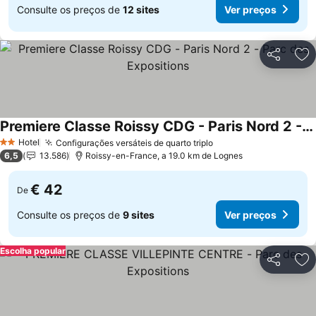
Consulte os preços de
12 sites
Ver preços
Partilhar
Ad
Premiere Classe Roissy CDG - Paris Nord 2 - Parc des Expositions
Ver preços
Hotel
Configurações versáteis de quarto triplo
Ver preços
2 Estrelas
6,5
13.586
Roissy-en-France, a 19.0 km de Lognes
€ 42
De
Consulte os preços de
9 sites
Ver preços
Escolha popular
Partilhar
Ad