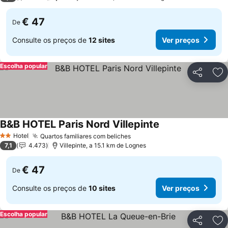
€ 47
De
Consulte os preços de
12 sites
Ver preços
Escolha popular
Partilhar
Ad
B&B HOTEL Paris Nord Villepinte
Ver preços
Hotel
Quartos familiares com beliches
Ver preços
2 Estrelas
7,1
4.473
Villepinte, a 15.1 km de Lognes
€ 47
De
Consulte os preços de
10 sites
Ver preços
Escolha popular
Partilhar
Ad