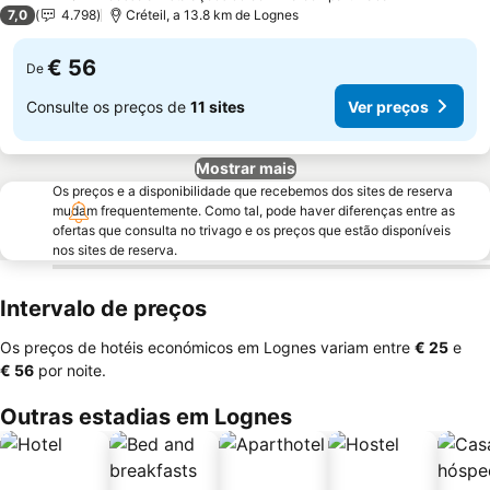
3 Estrelas
7,0
4.798
Créteil, a 13.8 km de Lognes
€ 56
De
Consulte os preços de
11 sites
Ver preços
Mostrar mais
Os preços e a disponibilidade que recebemos dos sites de reserva
mudam frequentemente. Como tal, pode haver diferenças entre as
ofertas que consulta no trivago e os preços que estão disponíveis
nos sites de reserva.
Intervalo de preços
Os preços de hotéis económicos em Lognes variam entre
‎€ 25
e
‎€ 56
por noite.
Outras estadias em Lognes