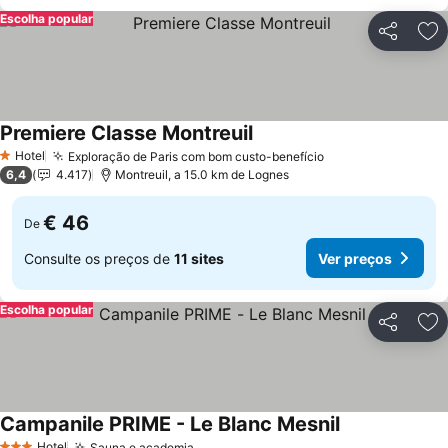
Escolha popular
Partilhar
Ad
Premiere Classe Montreuil
Ver preços
Hotel
Exploração de Paris com bom custo-benefício
Ver preços
1 Estrelas
6,4
4.417
Montreuil, a 15.0 km de Lognes
€ 46
De
Consulte os preços de
11 sites
Ver preços
Escolha popular
Partilhar
Ad
Campanile PRIME - Le Blanc Mesnil
Ver preços
Hotel
Sauna e academia