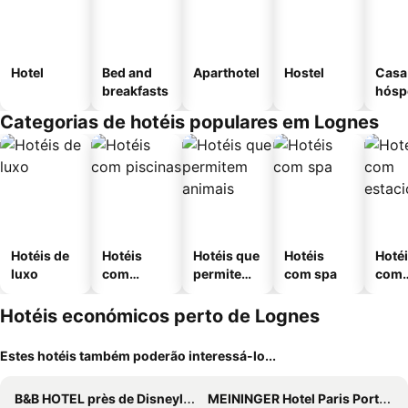
Hotel
Bed and
Aparthotel
Hostel
Casa
breakfasts
hósp
Categorias de hotéis populares em Lognes
Hotéis de
Hotéis
Hotéis que
Hotéis
Hoté
luxo
com
permitem
com spa
com
piscinas
animais
esta
ment
Hotéis económicos perto de Lognes
Estes hotéis também poderão interessá-lo...
B&B HOTEL près de Disneyland® Paris
MEININGER Hotel Paris Porte De Vincennes