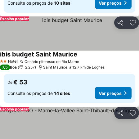
Consulte os preços de
10 sites
Ver preços
Escolha popular
Partilhar
Ad
ibis budget Saint Maurice
Ver preços
Hotel
Cenário pitoresco do Rio Marne
Ver preços
2 Estrelas
7,5
Boa
2.257
Saint Maurice, a 12.7 km de Lognes
€ 53
De
Consulte os preços de
14 sites
Ver preços
Escolha popular
Partilhar
Ad