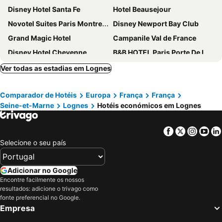
Disney Hotel Santa Fe
Hotel Beausejour
Novotel Suites Paris Montreuil Vincennes
Disney Newport Bay Club
Grand Magic Hotel
Campanile Val de France
Disney Hotel Cheyenne
B&B HOTEL Paris Porte De La Villette
ibis Marne la Vallée Val d'Europe
ibis Budget Paris La Villette 19ème
Ver todas as estadias em Lognes
Moxy Paris Val d’Europe
ibis budget Marne la Vallée Val d'Europe
Comparador de Hotéis
Europa
França
França
B&B HOTEL Marne-la-Vallée Val d'Europe
Ibis Villepinte
Seine-et-Marne
Lognes
Hotéis económicos em Lognes
Dream Castle Hotel Marne La Vallee
Disneyland Hotel
Explorers Hotel
Hôtel Rachel
Facebook
Twitter
Insta
Yo
Mercure Paris 19 Philharmonie La Villette
Comfort Hotel Paris Porte d'Ivry
Selecione o seu país
Au Royal Mad
ibis Styles Paris Meteor Avenue d'Italie
Disney Sequoia Lodge
ibis budget Paris Porte de Vincennes
Adicionar no Google
Encontre facilmente os nossos
Hotel l'Elysee Val d'Europe
hotelF1 Paris Porte de Montreuil
resultados: adicione o trivago como
Hôtel Lodge In Paris 13
Disney Hotel New York - The Art of Marvel
fonte preferencial no Google.
Empresa
ibis Styles Paris Bercy
Tilde