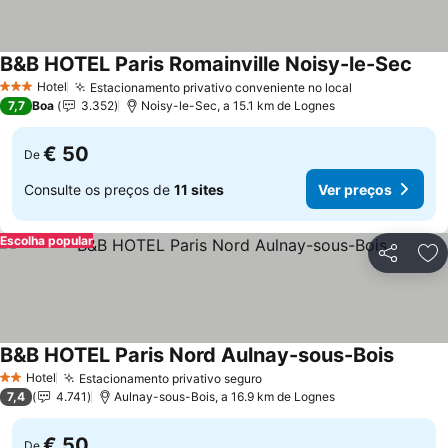
B&B HOTEL Paris Romainville Noisy-le-Sec
Ver 
Hotel
Estacionamento privativo conveniente no local
Ver preços
3 Estrelas
7,7
Boa
3.352
Noisy-le-Sec, a 15.1 km de Lognes
€ 50
De
Consulte os preços de
11 sites
Ver preços
Escolha popular
Partilhar
Ad
B&B HOTEL Paris Nord Aulnay-sous-Bois
Ver pr
Hotel
Estacionamento privativo seguro
Ver preços
2 Estrelas
7,4
4.741
Aulnay-sous-Bois, a 16.9 km de Lognes
€ 50
De