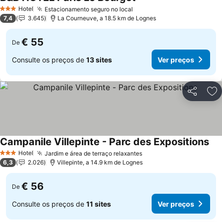
Ver preços
Hotel
Estacionamento seguro no local
Ver preços
3 Estrelas
7,4
3.645
La Courneuve, a 18.5 km de Lognes
€ 55
De
Consulte os preços de
13 sites
Ver preços
Partilhar
Ad
Campanile Villepinte - Parc des Expositions
Ver
Hotel
Jardim e área de terraço relaxantes
Ver preços
3 Estrelas
6,3
2.026
Villepinte, a 14.9 km de Lognes
€ 56
De
Consulte os preços de
11 sites
Ver preços