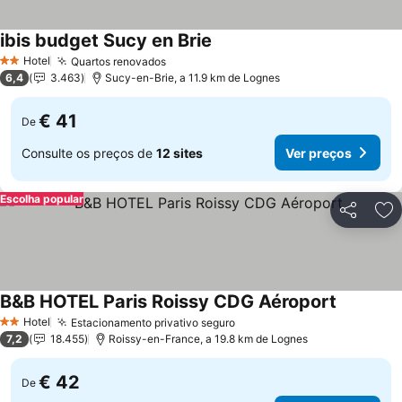
ibis budget Sucy en Brie
Ver preços
Hotel
Quartos renovados
Ver preços
2 Estrelas
6,4
3.463
Sucy-en-Brie, a 11.9 km de Lognes
€ 41
De
Consulte os preços de
12 sites
Ver preços
Escolha popular
Partilhar
Ad
B&B HOTEL Paris Roissy CDG Aéroport
Ver preço
Hotel
Estacionamento privativo seguro
Ver preços
2 Estrelas
7,2
18.455
Roissy-en-France, a 19.8 km de Lognes
€ 42
De