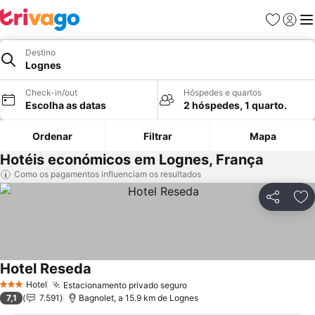
Favoritos
Iniciar
Me
Destino
Lognes
Check-in/out
Hóspedes e quartos
Escolha as datas
2 hóspedes, 1 quarto.
Ordenar
Filtrar
Mapa
Hotéis económicos em Lognes, França
Como os pagamentos influenciam os resultados
Partilhar
Ad
Hotel Reseda
Ver preços
Hotel
Estacionamento privado seguro
Ver preços
3 Estrelas
7,1
7.591
Bagnolet, a 15.9 km de Lognes