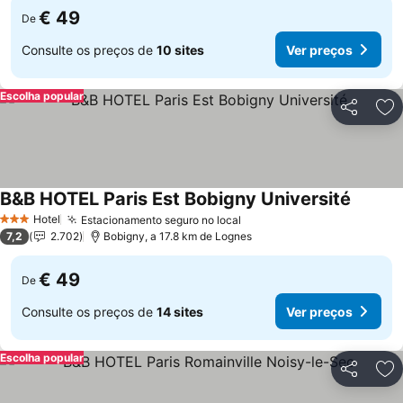
€ 49
De
Consulte os preços de
10 sites
Ver preços
Escolha popular
Partilhar
Ad
B&B HOTEL Paris Est Bobigny Université
Ver pre
Hotel
Estacionamento seguro no local
Ver preços
3 Estrelas
7,2
2.702
Bobigny, a 17.8 km de Lognes
€ 49
De
Consulte os preços de
14 sites
Ver preços
Escolha popular
Partilhar
Ad