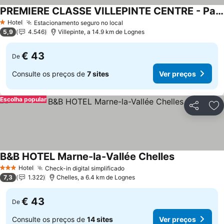
PREMIERE CLASSE VILLEPINTE CENTRE - Parc des Expositions
Ver preços
Hotel
Estacionamento seguro no local
Ver preços
1 Estrelas
5,9
4.546
Villepinte, a 14.9 km de Lognes
€ 43
De
Consulte os preços de
7 sites
Ver preços
Escolha popular
Partilhar
Ad
B&B HOTEL Marne-la-Vallée Chelles
Ver preços
Hotel
Check-in digital simplificado
Ver preços
3 Estrelas
7,3
1.322
Chelles, a 6.4 km de Lognes
€ 43
De
Consulte os preços de
14 sites
Ver preços