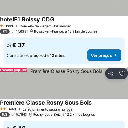
hotelF1 Roissy CDG
Ver preços
Hotel
Conceito de viagem OnTheRoad
Ver preços
1 Estrelas
7,1
11.639
Roissy-en-France, a 18.9 km de Lognes
€ 37
De
Consulte os preços de
12 sites
Ver preços
Escolha popular
Partilhar
Ad
Première Classe Rosny Sous Bois
Ver preços
Hotel
Estacionamento seguro no local
Ver preços
2 Estrelas
6,8
5.764
Rosny-sous-Bois, a 12.2 km de Lognes