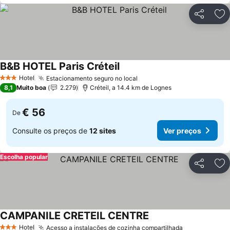
Partilhar
Ad
B&B HOTEL Paris Créteil
Ver preços
Hotel
Estacionamento seguro no local
Ver preços
3 Estrelas
8,1
Muito boa
2.279
Créteil, a 14.4 km de Lognes
€ 56
De
Consulte os preços de
12 sites
Ver preços
Escolha popular
Partilhar
Ad
CAMPANILE CRETEIL CENTRE
Ver preços
Hotel
Acesso a instalações de cozinha compartilhada
Ver preços