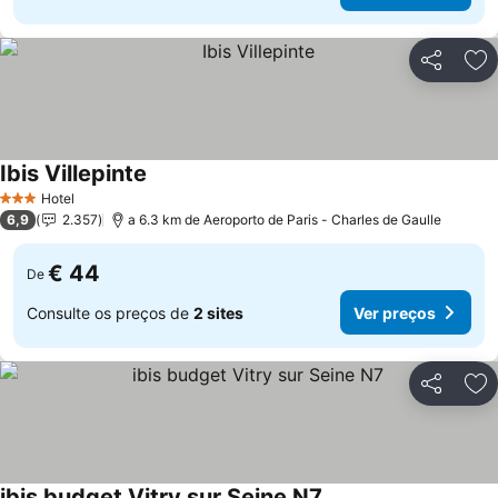
Partilhar
Ad
Ibis Villepinte
Ver preços
Hotel
3 Estrelas
6,9
2.357
a 6.3 km de Aeroporto de Paris - Charles de Gaulle
€ 44
De
Consulte os preços de
2 sites
Ver preços
Partilhar
Ad
ibis budget Vitry sur Seine N7