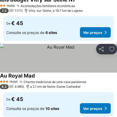
Ver preços
Hotel
Acomodações familiares econômicas
Ver preços
2 Estrelas
7,3
1.171
Vitry-sur-Seine, a 19.7 km de Lognes
€ 45
De
Consulte os preços de
6 sites
Ver preços
Partilhar
Ad
Au Royal Mad
Ver preços
Hotel
Charme tradicional de uma casa parisiense
Ver preços
3 Estrelas
6,2
4.985
a 2.1 km de Notre-Dame Cathedral
€ 45
De
Consulte os preços de
10 sites
Ver preços