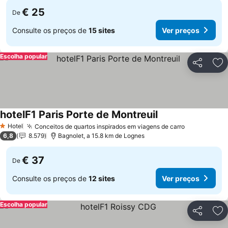
€ 25
De
Consulte os preços de
15 sites
Ver preços
Escolha popular
Partilhar
Ad
hotelF1 Paris Porte de Montreuil
Ver preços
Hotel
Conceitos de quartos inspirados em viagens de carro
Ver preços
1 Estrelas
6,8
8.579
Bagnolet, a 15.8 km de Lognes
€ 37
De
Consulte os preços de
12 sites
Ver preços
Escolha popular
Partilhar
Ad