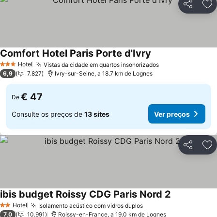
Partilhar
Ad
Comfort Hotel Paris Porte d'Ivry
Ver preços
Hotel
Vistas da cidade em quartos insonorizados
Ver preços
3 Estrelas
6,9
7.827
Ivry-sur-Seine, a 18.7 km de Lognes
€ 47
De
Consulte os preços de
13 sites
Ver preços
Partilhar
Ad
ibis budget Roissy CDG Paris Nord 2
Ver preços
Hotel
Isolamento acústico com vidros duplos
Ver preços
2 Estrelas
7,0
10.991
Roissy-en-France, a 19.0 km de Lognes