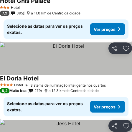
Hotel Ghis Palace
Hotel
3 Estrelas
7,2
395
a 11.0 km de Centro da cidade
Selecione as datas para ver os preços
Ver preços
exatos.
Partilhar
Ad
El Doria Hotel
Hotel
Sistema de iluminação inteligente nos quartos
4 Estrelas
8,2
Muito boa
279
a 12.3 km de Centro da cidade
Selecione as datas para ver os preços
Ver preços
exatos.
Partilhar
Ad