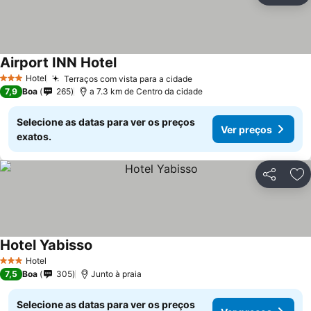
Airport INN Hotel
Hotel
Terraços com vista para a cidade
3 Estrelas
7,9
Boa
265
a 7.3 km de Centro da cidade
Selecione as datas para ver os preços
Ver preços
exatos.
Partilhar
Ad
Hotel Yabisso
Hotel
3 Estrelas
7,5
Boa
305
Junto à praia
Selecione as datas para ver os preços