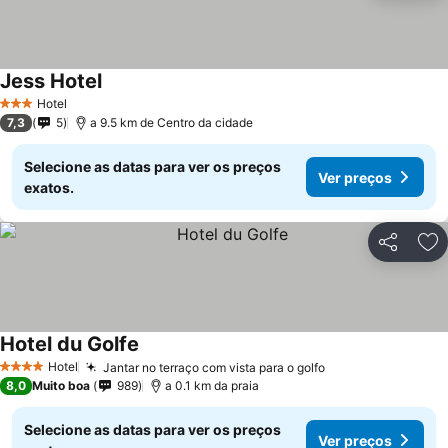
Jess Hotel
Hotel
3 Estrelas
7,3
5
a 9.5 km de Centro da cidade
Selecione as datas para ver os preços
Ver preços
exatos.
Partilhar
Ad
Hotel du Golfe
Hotel
Jantar no terraço com vista para o golfo
4 Estrelas
8,0
Muito boa
989
a 0.1 km da praia
Selecione as datas para ver os preços
Ver preços