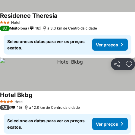
Residence Theresia
Hotel
3 Estrelas
8,1
Muito boa
18
a 3.3 km de Centro da cidade
Selecione as datas para ver os preços
Ver preços
exatos.
Partilhar
Ad
Hotel Bkbg
Hotel
4 Estrelas
7,2
15
a 12.8 km de Centro da cidade
Selecione as datas para ver os preços
Ver preços
exatos.