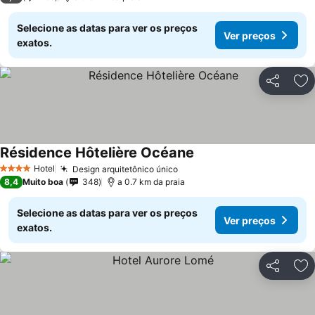
Selecione as datas para ver os preços
Ver preços
exatos.
Partilhar
Ad
Résidence Hôtelière Océane
Hotel
Design arquitetônico único
4 Estrelas
8,4
Muito boa
348
a 0.7 km da praia
Selecione as datas para ver os preços
Ver preços
exatos.
Partilhar
Ad