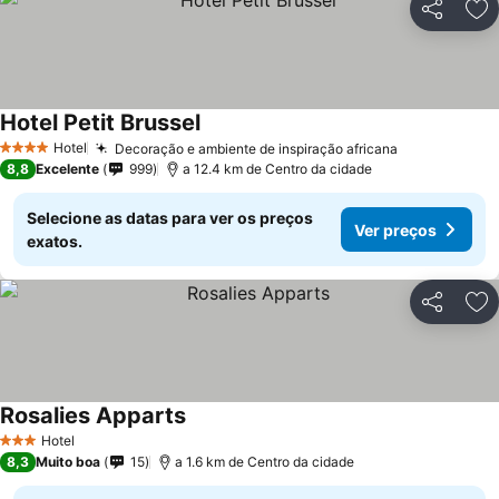
Partilhar
Ad
Hotel Petit Brussel
Hotel
Decoração e ambiente de inspiração africana
4 Estrelas
8,8
Excelente
999
a 12.4 km de Centro da cidade
Selecione as datas para ver os preços
Ver preços
exatos.
Partilhar
Ad
Rosalies Apparts
Hotel
3 Estrelas
8,3
Muito boa
15
a 1.6 km de Centro da cidade