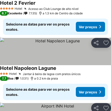
Hotel 2 Fevrier
Hotel
Acesso ao Club Lounge de alto nível
5 Estrelas
8,7
Excelente
7.135
a 1.3 km de Centro da cidade
Selecione as datas para ver os preços
Ver preços
exatos.
Partilhar
Ad
Hotel Napoleon Lagune
Hotel
Jantar à beira da lagoa com pratos únicos
3 Estrelas
7,7
Boa
1.031
a 0.2 km da praia
Selecione as datas para ver os preços
Ver preços
exatos.
Partilhar
Ad