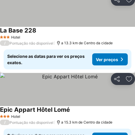
Partilhar
Ad
La Base 228
Hotel
3 Estrelas
/
a 13.3 km de Centro da cidade
Pontuação não disponível
Selecione as datas para ver os preços
Ver preços
exatos.
Partilhar
Ad
Epic Appart Hôtel Lomé
Hotel
3 Estrelas
/
a 15.3 km de Centro da cidade
Pontuação não disponível