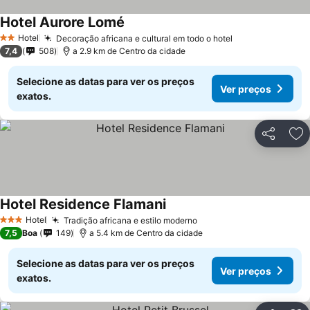
Hotel Aurore Lomé
Hotel
Decoração africana e cultural em todo o hotel
2 Estrelas
7,4
508
a 2.9 km de Centro da cidade
Selecione as datas para ver os preços
Ver preços
exatos.
Partilhar
Ad
Hotel Residence Flamani
Hotel
Tradição africana e estilo moderno
3 Estrelas
7,5
Boa
149
a 5.4 km de Centro da cidade
Selecione as datas para ver os preços
Ver preços
exatos.