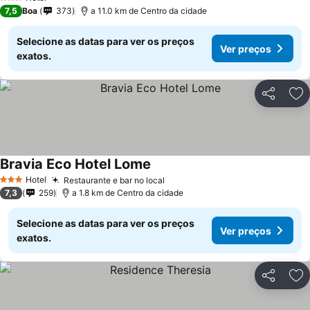
3 Estrelas
7,5
Boa
373
a 11.0 km de Centro da cidade
Selecione as datas para ver os preços
Ver preços
exatos.
Partilhar
Ad
Bravia Eco Hotel Lome
Hotel
Restaurante e bar no local
3 Estrelas
7,3
259
a 1.8 km de Centro da cidade
Selecione as datas para ver os preços
Ver preços
exatos.
Partilhar
Ad