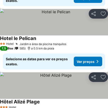
exatos.
Partilhar
Ad
Hotel le Pelican
Hotel
Jardim e área da piscina tranquilos
2 Estrelas
7,5
Boa
585
a 0.5 km da praia
Selecione as datas para ver os preços
Ver preços
exatos.
Partilhar
Ad
Hôtel Alizé Plage
Hotel