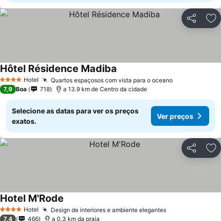
Partilhar
Ad
Hôtel Résidence Madiba
Hotel
Quartos espaçosos com vista para o oceano
4 Estrelas
7,9
Boa
718
a 13.9 km de Centro da cidade
Selecione as datas para ver os preços
Ver preços
exatos.
Partilhar
Ad
Hotel M'Rode
Hotel
Design de interiores e ambiente elegantes
4 Estrelas
7,4
466
a 0.3 km da praia