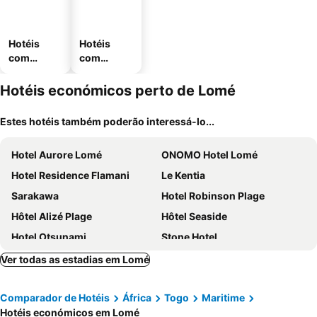
Hotéis
Hotéis
com
com
piscinas
estaciona
mento
Hotéis económicos perto de Lomé
Estes hotéis também poderão interessá-lo...
Hotel Aurore Lomé
ONOMO Hotel Lomé
Hotel Residence Flamani
Le Kentia
Sarakawa
Hotel Robinson Plage
Hôtel Alizé Plage
Hôtel Seaside
Hotel Otsunami
Stone Hotel
Appart MRode Djidjole
Ver todas as estadias em Lomé
Comparador de Hotéis
África
Togo
Maritime
Hotéis económicos em Lomé