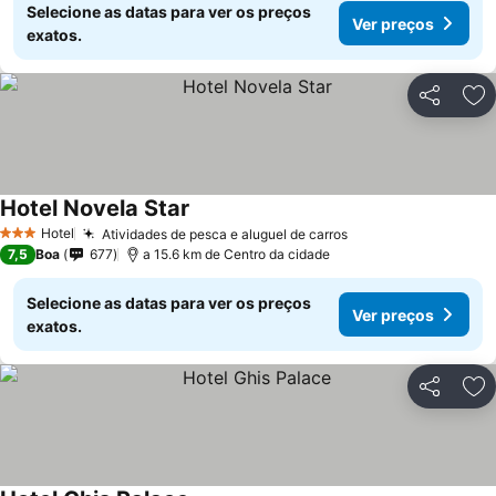
Selecione as datas para ver os preços
Ver preços
exatos.
Partilhar
Ad
Hotel Novela Star
Hotel
Atividades de pesca e aluguel de carros
3 Estrelas
7,5
Boa
677
a 15.6 km de Centro da cidade
Selecione as datas para ver os preços
Ver preços
exatos.
Partilhar
Ad