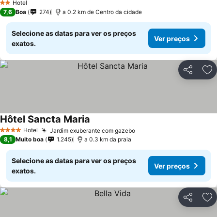
Hotel
2 Estrelas
7,6
Boa
274
a 0.2 km de Centro da cidade
Selecione as datas para ver os preços
Ver preços
exatos.
Partilhar
Ad
Hôtel Sancta Maria
Hotel
Jardim exuberante com gazebo
4 Estrelas
8,1
Muito boa
1.245
a 0.3 km da praia
Selecione as datas para ver os preços
Ver preços
exatos.
Partilhar
Ad