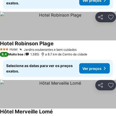
Ver preços
exatos.
Partilhar
Ad
Hotel Robinson Plage
Hotel
Jardins exuberantes e bem cuidados
3 Estrelas
8,4
Muito boa
1.385
a 8.7 km de Centro da cidade
Selecione as datas para ver os preços
Ver preços
exatos.
Partilhar
Ad
Hôtel Merveille Lomé