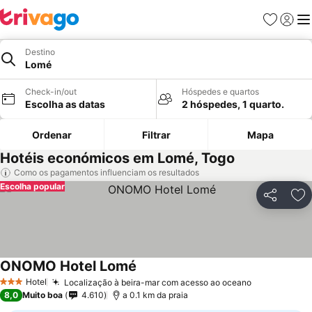
Favoritos
Iniciar
Me
Destino
Lomé
Check-in/out
Hóspedes e quartos
Escolha as datas
2 hóspedes, 1 quarto.
Ordenar
Filtrar
Mapa
Hotéis económicos em Lomé, Togo
Como os pagamentos influenciam os resultados
Escolha popular
Partilhar
Ad
ONOMO Hotel Lomé
Hotel
Localização à beira-mar com acesso ao oceano
3 Estrelas
8,0
Muito boa
4.610
a 0.1 km da praia