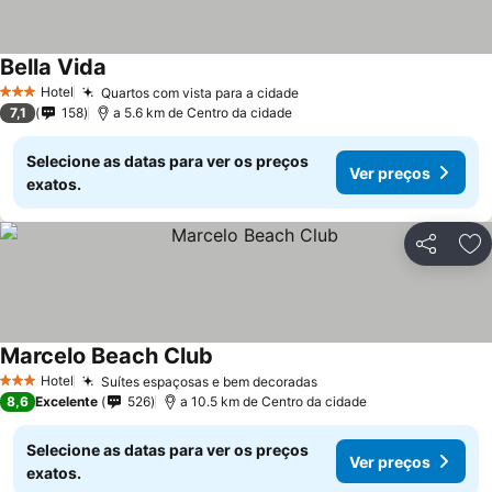
Bella Vida
Hotel
Quartos com vista para a cidade
3 Estrelas
7,1
158
a 5.6 km de Centro da cidade
Selecione as datas para ver os preços
Ver preços
exatos.
Partilhar
Ad
Marcelo Beach Club
Hotel
Suítes espaçosas e bem decoradas
3 Estrelas
8,6
Excelente
526
a 10.5 km de Centro da cidade
Selecione as datas para ver os preços
Ver preços
exatos.