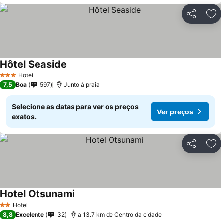
Partilhar
Ad
Hôtel Seaside
Hotel
3 Estrelas
7,5
Boa
597
Junto à praia
Selecione as datas para ver os preços
Ver preços
exatos.
Partilhar
Ad
Hotel Otsunami
Hotel
2 Estrelas
8,8
Excelente
32
a 13.7 km de Centro da cidade