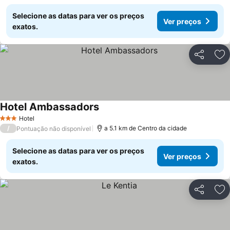
Selecione as datas para ver os preços
Ver preços
exatos.
Partilhar
Ad
Hotel Ambassadors
Hotel
3 Estrelas
/
a 5.1 km de Centro da cidade
Pontuação não disponível
Selecione as datas para ver os preços
Ver preços
exatos.
Partilhar
Ad