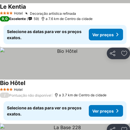
Le Kentia
Hotel
Decoração artística refinada
4 Estrelas
9,0
Excelente
59
a 7.6 km de Centro da cidade
Selecione as datas para ver os preços
Ver preços
exatos.
Partilhar
Ad
Bio Hôtel
Hotel
4 Estrelas
/
a 3.7 km de Centro da cidade
Pontuação não disponível
Selecione as datas para ver os preços
Ver preços
exatos.