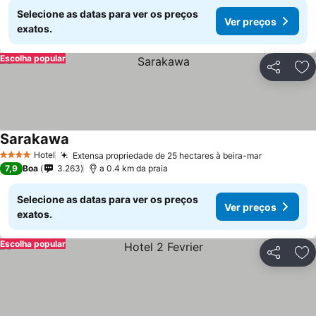
Selecione as datas para ver os preços
Ver preços
exatos.
Escolha popular
Partilhar
Ad
Sarakawa
Hotel
Extensa propriedade de 25 hectares à beira-mar
4 Estrelas
7,9
Boa
3.263
a 0.4 km da praia
Selecione as datas para ver os preços
Ver preços
exatos.
Escolha popular
Partilhar
Ad