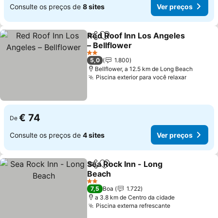
Consulte os preços de
8 sites
Ver preços
Red Roof Inn Los Angeles
Partilhar
Adicionar aos favoritos
– Bellflower
Ver preços
2 Estrelas
5,0
1.800
Bellflower, a 12.5 km de Long Beach
Piscina exterior para você relaxar
Ver preç
€ 74
De
Consulte os preços de
4 sites
Ver preços
Sea Rock Inn - Long
Partilhar
Adicionar aos favoritos
Beach
Ver preços
2 Estrelas
7,5
Boa
1.722
a 3.8 km de Centro da cidade
Piscina externa refrescante
Ver preços