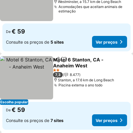
Westminster, a 15.7 km de Long Beach
Acomodações que aceitam animais de
estimação
€ 59
De
Consulte os preços de
5 sites
Ver preços
Motel 6 Stanton, CA -
Partilhar
Adicionar aos favoritos
Anaheim West
Ver preços
2 Estrelas
7,3
8.477
Stanton, a 17.6 km de Long Beach
Piscina externa o ano todo
Ver preços
Escolha popular
€ 59
De
Consulte os preços de
7 sites
Ver preços