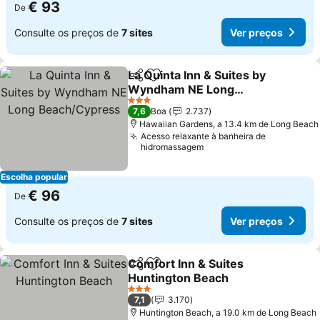
€ 93
De
Consulte os preços de
7 sites
Ver preços
La Quinta Inn & Suites by
Partilhar
Adicionar aos favoritos
Wyndham NE Long
Beach/Cypress
Ver preços
3 Estrelas
7,6
Boa
2.737
Hawaiian Gardens, a 13.4 km de Long Beach
Acesso relaxante à banheira de
hidromassagem
Escolha popular
€ 96
De
Consulte os preços de
7 sites
Ver preços
Comfort Inn & Suites
Partilhar
Adicionar aos favoritos
Huntington Beach
Ver preços
3 Estrelas
7,1
3.170
Huntington Beach, a 19.0 km de Long Beach