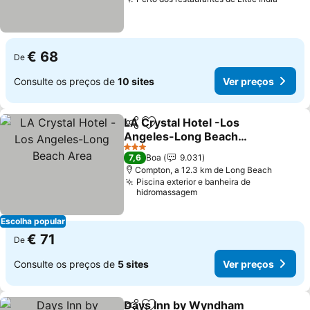
Ver p
€ 68
De
Consulte os preços de
10 sites
Ver preços
LA Crystal Hotel -Los
Partilhar
Adicionar aos favoritos
Angeles-Long Beach
Area
Ver preços
3 Estrelas
7,6
Boa
9.031
Compton, a 12.3 km de Long Beach
Piscina exterior e banheira de
hidromassagem
Escolha popular
€ 71
De
Consulte os preços de
5 sites
Ver preços
Days Inn by Wyndham