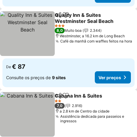
Quality Inn & Suites
Partilhar
Adicionar aos favoritos
Westminster Seal Beach
Ver preços
3 Estrelas
8,0
Muito boa
2.344
Westminster, a 16.2 km de Long Beach
Café da manhã com waffles feitos na hora
Ve
€ 87
De
Consulte os preços de
9 sites
Ver preços
Cabana Inn & Suites
Partilhar
Adicionar aos favoritos
Ver pr
2 Estrelas
7,0
2.916
a 2.8 km de Centro da cidade
Assistência dedicada para passeios e
ingressos