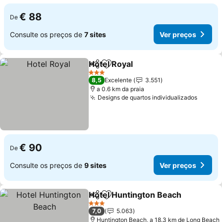
€ 88
De
Consulte os preços de
7 sites
Ver preços
Hotel Royal
Partilhar
Adicionar aos favoritos
Ver preços
3 Estrelas
8,5
Excelente
3.551
a 0.6 km da praia
Designs de quartos individualizados
Ver pr
€ 90
De
Consulte os preços de
9 sites
Ver preços
Hotel Huntington Beach
Partilhar
Adicionar aos favoritos
Ve
3 Estrelas
7,0
5.063
Huntington Beach, a 18.3 km de Long Beach