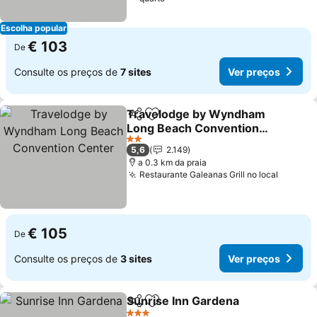
Escolha popular
€ 103
De
Consulte os preços de
7 sites
Ver preços
Travelodge by Wyndham
Partilhar
Adicionar aos favoritos
Long Beach Convention
Center
Ver preços
2 Estrelas
5,6
2.149
a 0.3 km da praia
Restaurante Galeanas Grill no local
Ver pr
€ 105
De
Consulte os preços de
3 sites
Ver preços
Sunrise Inn Gardena
Partilhar
Adicionar aos favoritos
Ver p