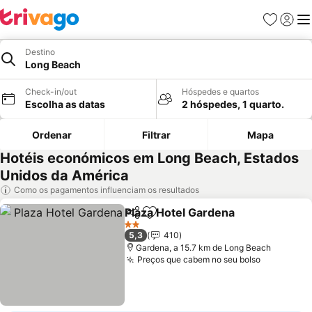
Favoritos
Iniciar
Me
Destino
Long Beach
Check-in/out
Hóspedes e quartos
Escolha as datas
2 hóspedes, 1 quarto.
Ordenar
Filtrar
Mapa
Hotéis económicos em Long Beach, Estados
Unidos da América
Como os pagamentos influenciam os resultados
Plaza Hotel Gardena
Partilhar
Adicionar aos favoritos
Ver p
2 Estrelas
5,3
410
Gardena, a 15.7 km de Long Beach
Preços que cabem no seu bolso
Ver preço