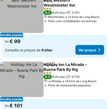
Best Western
Partilhar
Adicionar aos favoritos
Westminster Inn
Ver preços
3 Estrelas
8,3
Muito boa
3.191
Westminster, a 14.9 km de Long Beach
Pátio com comodidades recreativas
Ver pr
Escolha popular
€ 99
De
Consulte os preços de
9 sites
Ver preços
Holiday Inn La Mirada –
Partilhar
Adicionar aos favoritos
Buena Park By Ihg
Ver preços
3 Estrelas
8,3
Muito boa
6.179
La Mirada, a 19.9 km de Long Beach
Perto de restaurantes populares
Ver preço
Escolha popular
€ 101
De