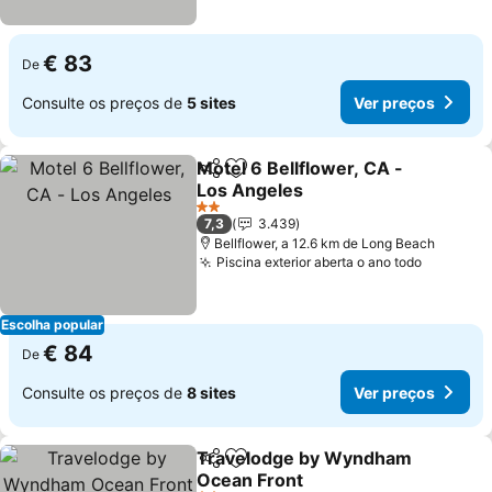
€ 83
De
Consulte os preços de
5 sites
Ver preços
Motel 6 Bellflower, CA -
Partilhar
Adicionar aos favoritos
Los Angeles
Ver preços
2 Estrelas
7,3
3.439
Bellflower, a 12.6 km de Long Beach
Piscina exterior aberta o ano todo
Ver pre
Escolha popular
€ 84
De
Consulte os preços de
8 sites
Ver preços
Travelodge by Wyndham
Partilhar
Adicionar aos favoritos
Ocean Front