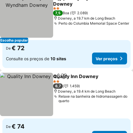
Partilhar
Adicionar aos favoritos
Downey
Ver preços
2 Estrelas
7,5
Boa
2.089
Downey, a 19.7 km de Long Beach
Perto do Columbia Memorial Space Center
V
Escolha popular
€ 72
De
Consulte os preços de
10 sites
Ver preços
Quality Inn Downey
Partilhar
Adicionar aos favoritos
Ver pr
2 Estrelas
6,7
1.459
Downey, a 19.4 km de Long Beach
Relaxe na banheira de hidromassagem do
quarto
€ 74
De