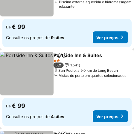
Piscina externa aquecida e hidromassagem
relaxante
€ 99
De
Consulte os preços de
9 sites
Ver preços
Portside Inn & Suites
Partilhar
Adicionar aos favoritos
Ver p
2 Estrelas
5,2
1.541
San Pedro, a 9.0 km de Long Beach
Vistas do porto em quartos selecionados
Ver
€ 99
De
Consulte os preços de
4 sites
Ver preços