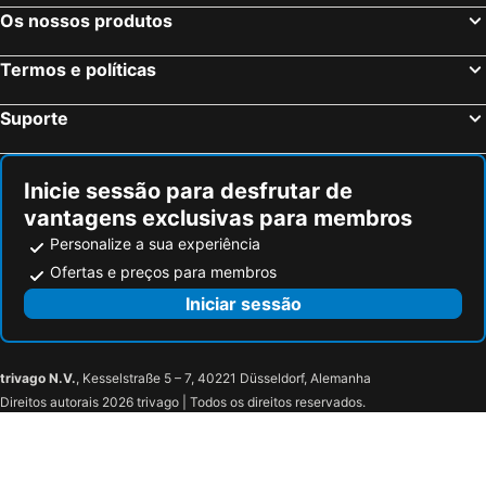
Lumea by the Sea
Marriott Long Beach Downtown
Os nossos produtos
Travelodge by Wyndham Long Beach Convention Center
Portside Inn & Suites
Termos e políticas
Holiday Inn Los Angeles Gateway - Torrance By Ihg
Bluestem Hotel Torrance Los Angeles, an Ascend Collection Hotel
Motel 6 Gardena, CA - South
Studio 6 Cypress, CA
Suporte
Casa Blanca Express & Suites Cypress Buena Park - Anaheim Area
Gateway Inn Gardena Los Angeles South
Sonesta ES Suites Torrance Redondo Beach
Studio Inn & Suites at Promenade Downey
Inicie sessão para desfrutar de
Motel 6 Buena Park, CA - Knotts Berry Farm - Disneyland
Dixie Orange County Hotel
vantagens exclusivas para membros
Casa Playa Inn & Suites Stanton Anaheim Area
Days Inn by Wyndham Anaheim Near the Park
Personalize a sua experiência
Buena Park Inn
Ofertas e preços para membros
Iniciar sessão
trivago N.V.
, Kesselstraße 5 – 7, 40221 Düsseldorf, Alemanha
Direitos autorais 2026 trivago | Todos os direitos reservados.