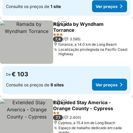
Consulte os preços de
1 site
Ver preços
Ramada by Wyndham
Partilhar
Adicionar aos favoritos
Torrance
Ver preços
3 Estrelas
7,4
3.595
Torrance, a 14.0 km de Long Beach
Localização privilegiada na Pacific Coast
Highway
€ 103
De
Consulte os preços de
6 sites
Ver preços
Extended Stay America -
Partilhar
Adicionar aos favoritos
Orange County - Cypress
Ver preços
2 Estrelas
7,1
2.400
Cypress, a 15.4 km de Long Beach
Espaço de trabalho dedicado em cada
quarto