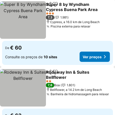
Super 8 by Wyndham
Partilhar
Adicionar aos favoritos
Cypress Buena Park Area
Ver preços
3 Estrelas
7,3
1.981
Cypress, a 16.0 km de Long Beach
Piscina externa para relaxar
Ver preços
€ 60
De
Consulte os preços de
10 sites
Ver preços
Rodeway Inn & Suites
Partilhar
Adicionar aos favoritos
Bellflower
Ver preços
2 Estrelas
7,6
Boa
1.801
Bellflower, a 14.2 km de Long Beach
Banheira de hidromassagem para relaxar
Ver