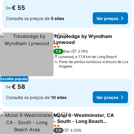
€ 55
De
Consulte os preços de
5 sites
Ver preços
Travelodge by Wyndham
Partilhar
Adicionar aos favoritos
Lynwood
Ver preços
2 Estrelas
7,5
Boa
2.761
Lynwood, a 17.8 km de Long Beach
Perto de pontos turísticos icônicos de Los
Angeles
Escolha popular
€ 58
De
Consulte os preços de
10 sites
Ver preços
Motel 6-Westminster, CA
Partilhar
Adicionar aos favoritos
- South - Long Beach
Area
Ver preços
2 Estrelas
7,0
4.206