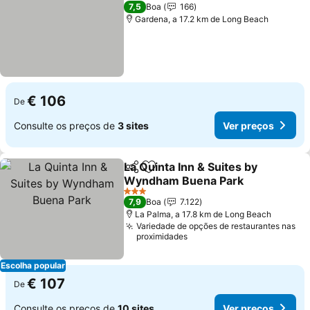
3 Estrelas
7,5
Boa
166
Gardena, a 17.2 km de Long Beach
€ 106
De
Consulte os preços de
3 sites
Ver preços
La Quinta Inn & Suites by
Partilhar
Adicionar aos favoritos
Wyndham Buena Park
Ver preços
3 Estrelas
7,9
Boa
7.122
La Palma, a 17.8 km de Long Beach
Variedade de opções de restaurantes nas
proximidades
Escolha popular
€ 107
De
Consulte os preços de
10 sites
Ver preços