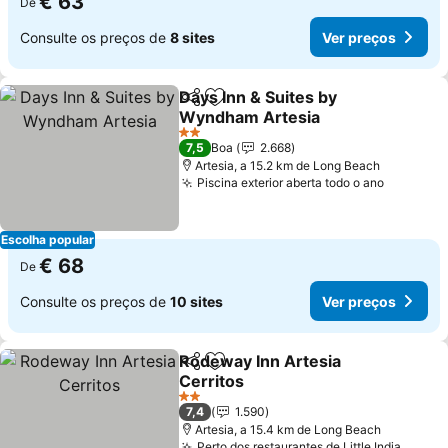
€ 63
De
Consulte os preços de
8 sites
Ver preços
Days Inn & Suites by
Partilhar
Adicionar aos favoritos
Wyndham Artesia
Ver preços
2 Estrelas
7,5
Boa
2.668
Artesia, a 15.2 km de Long Beach
Piscina exterior aberta todo o ano
Ver pre
Escolha popular
€ 68
De
Consulte os preços de
10 sites
Ver preços
Rodeway Inn Artesia
Partilhar
Adicionar aos favoritos
Cerritos
Ver preços
2 Estrelas
7,4
1.590
Artesia, a 15.4 km de Long Beach
Perto dos restaurantes de Little India