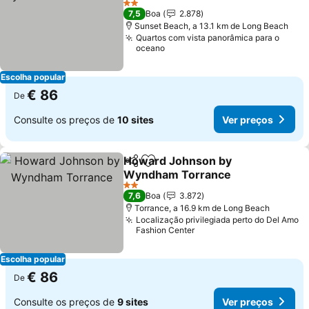
Ver preços
2 Estrelas
7,5
Boa
2.878
Sunset Beach, a 13.1 km de Long Beach
Quartos com vista panorâmica para o
oceano
Escolha popular
€ 86
De
Consulte os preços de
10 sites
Ver preços
Howard Johnson by
Partilhar
Adicionar aos favoritos
Wyndham Torrance
Ver preços
2 Estrelas
7,6
Boa
3.872
Torrance, a 16.9 km de Long Beach
Localização privilegiada perto do Del Amo
Fashion Center
Escolha popular
€ 86
De
Consulte os preços de
9 sites
Ver preços