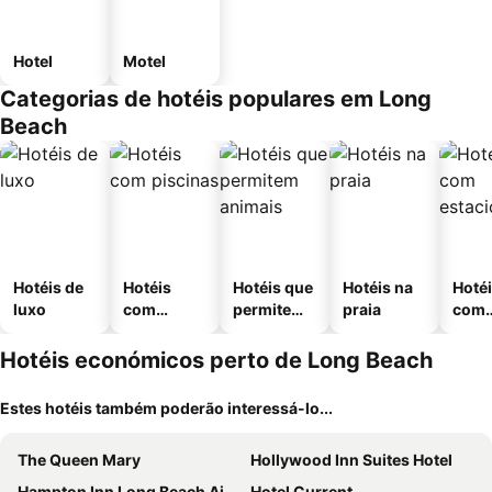
Hotel
Motel
Categorias de hotéis populares em Long
Beach
Hotéis de
Hotéis
Hotéis que
Hotéis na
Hoté
luxo
com
permitem
praia
com
piscinas
animais
esta
ment
Hotéis económicos perto de Long Beach
Estes hotéis também poderão interessá-lo...
The Queen Mary
Hollywood Inn Suites Hotel
Hampton Inn Long Beach Airport
Hotel Current