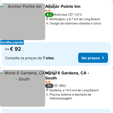
Anchor Pointe Inn
Partilhar
Adicionar aos favoritos
Ver preç
2 Estrelas
8,2
Muito boa
1.211
Wilmington, a 6.7 km de Long Beach
Design de interiores vibrante e único
Ver p
Escolha popular
€ 92
De
Consulte os preços de
7 sites
Ver preços
Motel 6 Gardena, CA -
Partilhar
Adicionar aos favoritos
South
Ver preços
2 Estrelas
7,1
960
Gardena, a 14.0 km de Long Beach
Piscina externa e banheira de
hidromassagem