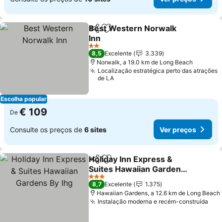
Best Western Norwalk
Partilhar
Adicionar aos favoritos
Inn
Ver preços
2 Estrelas
8,5
Excelente
3.339
Norwalk, a 19.0 km de Long Beach
Localização estratégica perto das atrações
de LA
Escolha popular
€ 109
De
Consulte os preços de
6 sites
Ver preços
Holiday Inn Express &
Partilhar
Adicionar aos favoritos
Suites Hawaiian Gardens
By Ihg
Ver preços
3 Estrelas
8,7
Excelente
1.375
Hawaiian Gardens, a 12.6 km de Long Beach
Instalação moderna e recém-construída
Ver