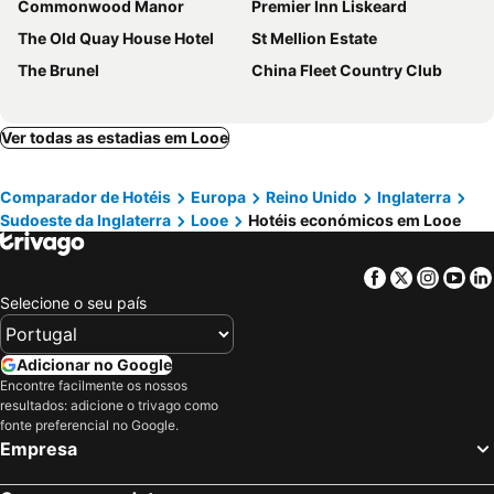
Commonwood Manor
Premier Inn Liskeard
The Old Quay House Hotel
St Mellion Estate
The Brunel
China Fleet Country Club
Ver todas as estadias em Looe
Comparador de Hotéis
Europa
Reino Unido
Inglaterra
Sudoeste da Inglaterra
Looe
Hotéis económicos em Looe
Facebook
Twitter
Insta
Yo
Selecione o seu país
Adicionar no Google
Encontre facilmente os nossos
resultados: adicione o trivago como
fonte preferencial no Google.
Empresa