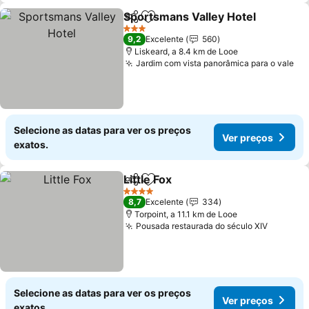
Sportsmans Valley Hotel
Partilhar
Adicionar aos favoritos
3 Estrelas
9,2
Excelente
560
Liskeard, a 8.4 km de Looe
Jardim com vista panorâmica para o vale
Selecione as datas para ver os preços
Ver preços
exatos.
Little Fox
Partilhar
Adicionar aos favoritos
4 Estrelas
8,7
Excelente
334
Torpoint, a 11.1 km de Looe
Pousada restaurada do século XIV
Selecione as datas para ver os preços
Ver preços
exatos.