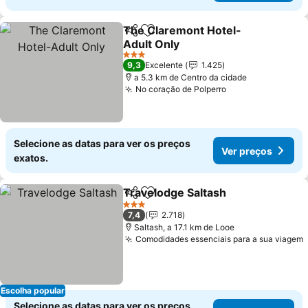
The Claremont Hotel-
Partilhar
Adicionar aos favoritos
Adult Only
3 Estrelas
9,3
Excelente
1.425
a 5.3 km de Centro da cidade
No coração de Polperro
Selecione as datas para ver os preços
Ver preços
exatos.
Travelodge Saltash
Partilhar
Adicionar aos favoritos
3 Estrelas
7,4
2.718
Saltash, a 17.1 km de Looe
Comodidades essenciais para a sua viagem
Escolha popular
Selecione as datas para ver os preços