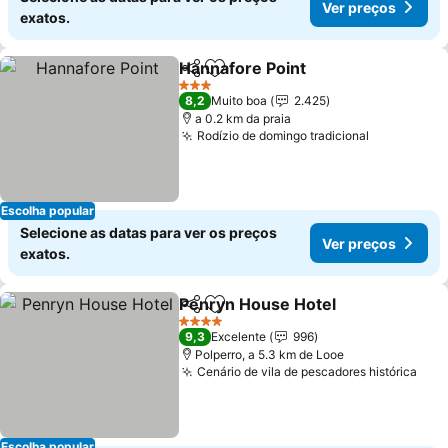
Ver preços
exatos.
Hannafore Point
Partilhar
Adicionar aos favoritos
3 Estrelas
8,2
Muito boa
2.425
a 0.2 km da praia
Rodízio de domingo tradicional
Escolha popular
Selecione as datas para ver os preços
Ver preços
exatos.
Penryn House Hotel
Partilhar
Adicionar aos favoritos
4 Estrelas
9,3
Excelente
996
Polperro, a 5.3 km de Looe
Cenário de vila de pescadores histórica
Escolha popular