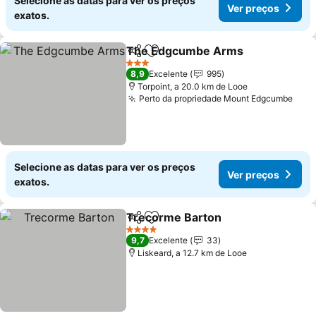
Selecione as datas para ver os preços
Ver preços
exatos.
The Edgcumbe Arms
Partilhar
Adicionar aos favoritos
3 Estrelas
8,9
Excelente
995
Torpoint, a 20.0 km de Looe
Perto da propriedade Mount Edgcumbe
Selecione as datas para ver os preços
Ver preços
exatos.
Trecorme Barton
Partilhar
Adicionar aos favoritos
4 Estrelas
9,7
Excelente
33
Liskeard, a 12.7 km de Looe