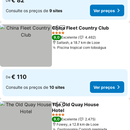
€ 82
De
Consulte os preços de
9 sites
Ver preços
China Fleet Country Club
Partilhar
Adicionar aos favoritos
4 Estrelas
9,0
Excelente
4.462
Saltash, a 18.7 km de Looe
Piscina tropical com toboágua
€ 110
De
Consulte os preços de
10 sites
Ver preços
The Old Quay House
Partilhar
Adicionar aos favoritos
Hotel
4 Estrelas
9,0
Excelente
2.475
Fowey, a 12.8 km de Looe
Gastronomia Cornish premiada