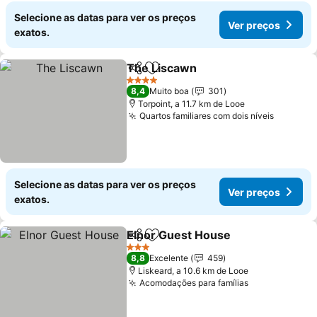
Selecione as datas para ver os preços
Ver preços
exatos.
The Liscawn
Partilhar
Adicionar aos favoritos
4 Estrelas
8,4
Muito boa
301
Torpoint, a 11.7 km de Looe
Quartos familiares com dois níveis
Selecione as datas para ver os preços
Ver preços
exatos.
Elnor Guest House
Partilhar
Adicionar aos favoritos
3 Estrelas
8,8
Excelente
459
Liskeard, a 10.6 km de Looe
Acomodações para famílias