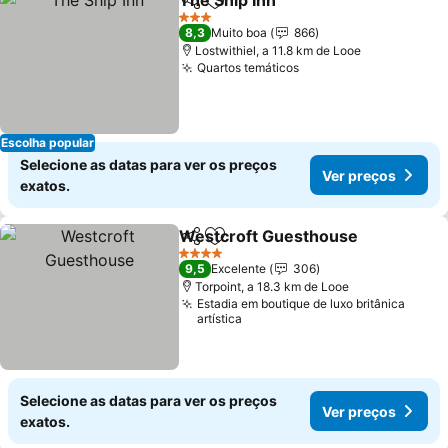
The Ship Inn
Partilhar
Adicionar aos favoritos
3 Estrelas
8,3
Muito boa
866
Lostwithiel, a 11.8 km de Looe
Quartos temáticos
Escolha popular
Selecione as datas para ver os preços
Ver preços
exatos.
Westcroft Guesthouse
Partilhar
Adicionar aos favoritos
4 Estrelas
9,5
Excelente
306
Torpoint, a 18.3 km de Looe
Estadia em boutique de luxo britânica
artística
Selecione as datas para ver os preços
Ver preços
exatos.