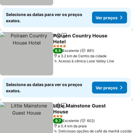
Selecione as datas para ver os preços
Ver preços
exatos.
Polraen Country House
Partilhar
Adicionar aos favoritos
Hotel
4 Estrelas
9,5
Excelente
891
a 3.2 km de Centro da cidade
Acesso à cênica Looe Valley Line
Selecione as datas para ver os preços
Ver preços
exatos.
Little Mainstone Guest
Partilhar
Adicionar aos favoritos
House
3 Estrelas
9,7
Excelente
602
a 0.4 km da praia
Deliciosas opções de café da manhã cozido