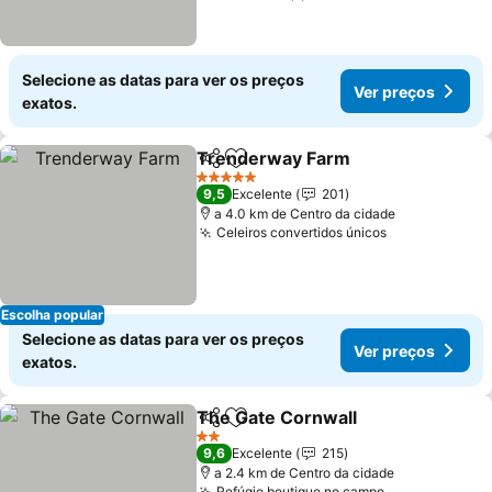
Selecione as datas para ver os preços
Ver preços
exatos.
Trenderway Farm
Partilhar
Adicionar aos favoritos
5 Estrelas
9,5
Excelente
201
a 4.0 km de Centro da cidade
Celeiros convertidos únicos
Escolha popular
Selecione as datas para ver os preços
Ver preços
exatos.
The Gate Cornwall
Partilhar
Adicionar aos favoritos
2 Estrelas
9,6
Excelente
215
a 2.4 km de Centro da cidade
Refúgio boutique no campo