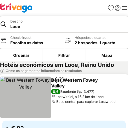
Favoritos
Iniciar
Me
Destino
Looe
Check-in/out
Hóspedes e quartos
Escolha as datas
2 hóspedes, 1 quarto.
Ordenar
Filtrar
Mapa
Hotéis económicos em Looe, Reino Unido
Como os pagamentos influenciam os resultados
Best Western Fowey
Partilhar
Adicionar aos favoritos
Valley
8,6
Excelente
3.477
Lostwithiel, a 16.2 km de Looe
Base central para explorar Lostwithiel