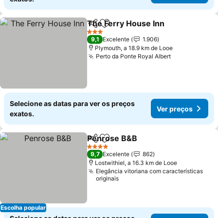
The Ferry House Inn
Partilhar
Adicionar aos favoritos
3 Estrelas
9,1
Excelente
1.906
Plymouth, a 18.9 km de Looe
Perto da Ponte Royal Albert
Selecione as datas para ver os preços
Ver preços
exatos.
Penrose B&B
Partilhar
Adicionar aos favoritos
4 Estrelas
9,7
Excelente
862
Lostwithiel, a 16.3 km de Looe
Elegância vitoriana com características
originais
Escolha popular