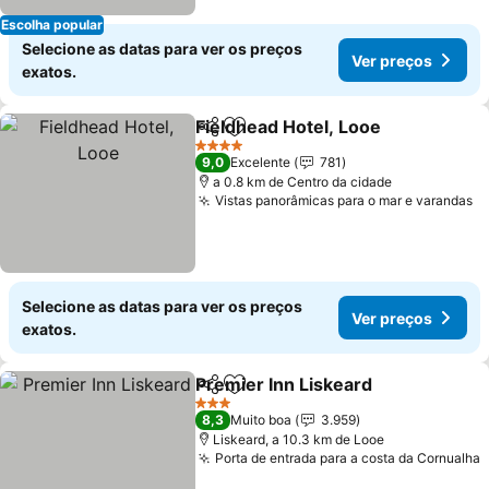
Escolha popular
Selecione as datas para ver os preços
Ver preços
exatos.
Fieldhead Hotel, Looe
Partilhar
Adicionar aos favoritos
4 Estrelas
9,0
Excelente
781
a 0.8 km de Centro da cidade
Vistas panorâmicas para o mar e varandas
Selecione as datas para ver os preços
Ver preços
exatos.
Premier Inn Liskeard
Partilhar
Adicionar aos favoritos
3 Estrelas
8,3
Muito boa
3.959
Liskeard, a 10.3 km de Looe
Porta de entrada para a costa da Cornualha