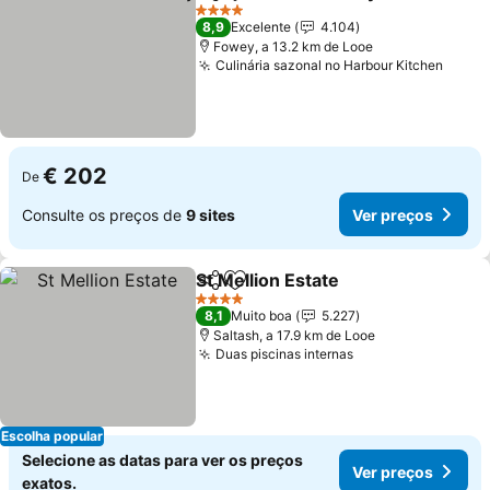
Partilhar
Adicionar aos favoritos
4 Estrelas
8,9
Excelente
4.104
Fowey, a 13.2 km de Looe
Culinária sazonal no Harbour Kitchen
€ 202
De
Consulte os preços de
9 sites
Ver preços
St Mellion Estate
Partilhar
Adicionar aos favoritos
4 Estrelas
8,1
Muito boa
5.227
Saltash, a 17.9 km de Looe
Duas piscinas internas
Escolha popular
Selecione as datas para ver os preços
Ver preços
exatos.