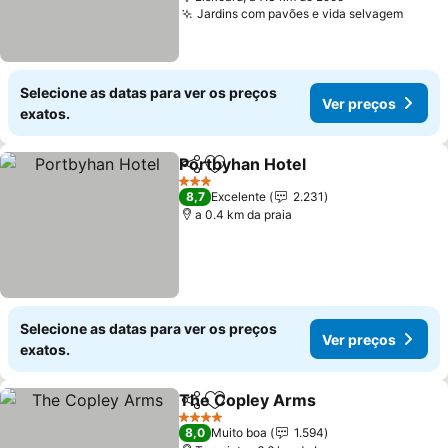
Jardins com pavões e vida selvagem
Selecione as datas para ver os preços
Ver preços
exatos.
Portbyhan Hotel
Partilhar
Adicionar aos favoritos
3 Estrelas
8,7
Excelente
2.231
a 0.4 km da praia
Selecione as datas para ver os preços
Ver preços
exatos.
The Copley Arms
Partilhar
Adicionar aos favoritos
4 Estrelas
8,0
Muito boa
1.594