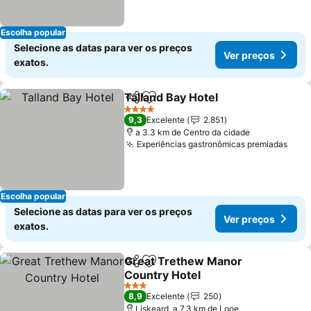
Escolha popular
Selecione as datas para ver os preços
Ver preços
exatos.
Talland Bay Hotel
Partilhar
Adicionar aos favoritos
4 Estrelas
9,3
Excelente
2.851
a 3.3 km de Centro da cidade
Experiências gastronômicas premiadas
Escolha popular
Selecione as datas para ver os preços
Ver preços
exatos.
Great Trethew Manor
Partilhar
Adicionar aos favoritos
Country Hotel
3 Estrelas
8,9
Excelente
250
Liskeard, a 7.3 km de Looe