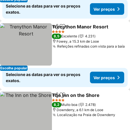
Selecione as datas para ver os preços
Ver preços
exatos.
Trenython Manor Resort
Partilhar
Adicionar aos favoritos
4 Estrelas
8,5
Excelente
4.231
Fowey, a 15.3 km de Looe
Refeições refinadas com vista para a baía
Escolha popular
Selecione as datas para ver os preços
Ver preços
exatos.
The Inn on the Shore
Partilhar
Adicionar aos favoritos
4 Estrelas
8,2
Muito boa
2.478
Downderry, a 6.1 km de Looe
Localização na Praia de Downderry