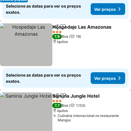
Selecione as datas para ver os preços
Ver preços
exatos.
Hospedaje Las Amazonas
Partilhar
Adicionar aos favoritos
3 Estrelas
7,9
Boa
18
Iquitos
Selecione as datas para ver os preços
Ver preços
exatos.
Samiria Jungle Hotel
Partilhar
Adicionar aos favoritos
3 Estrelas
7,7
Boa
1.153
Iquitos
Culinária internacional no restaurante
Mangos