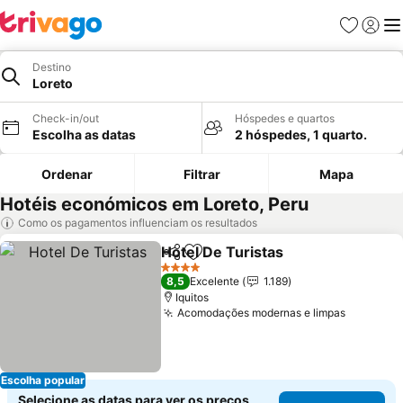
Favoritos
Iniciar
Me
Destino
Loreto
Check-in/out
Hóspedes e quartos
Escolha as datas
2 hóspedes, 1 quarto.
Ordenar
Filtrar
Mapa
Hotéis económicos em Loreto, Peru
Como os pagamentos influenciam os resultados
Hotel De Turistas
Partilhar
Adicionar aos favoritos
4 Estrelas
8,5
Excelente
1.189
Iquitos
Acomodações modernas e limpas
Escolha popular
Selecione as datas para ver os preços