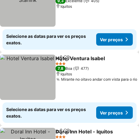
9,3
Excelente
405
Iquitos
Selecione as datas para ver os preços
Ver preços
exatos.
Hotel Ventura Isabel
Partilhar
Adicionar aos favoritos
3 Estrelas
7,8
Boa
477
Iquitos
Mirante no oitavo andar com vista para o rio
Selecione as datas para ver os preços
Ver preços
exatos.
Doral Inn Hotel - Iquitos
Partilhar
Adicionar aos favoritos