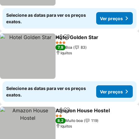
Selecione as datas para ver os preços
Ver preços
exatos.
Hotel Golden Star
Partilhar
Adicionar aos favoritos
3 Estrelas
7,9
Boa
83
Iquitos
Selecione as datas para ver os preços
Ver preços
exatos.
Amazon House Hostel
Partilhar
Adicionar aos favoritos
2 Estrelas
8,2
Muito boa
119
Iquitos