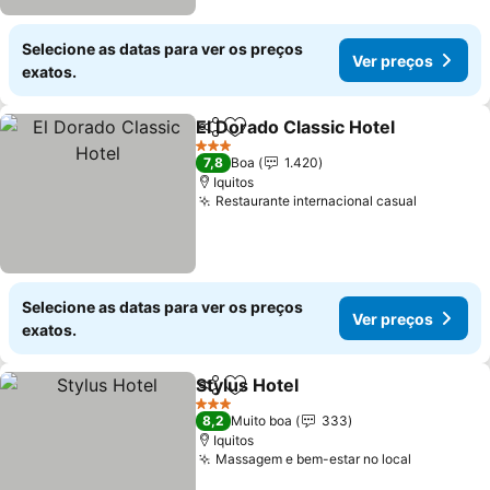
Selecione as datas para ver os preços
Ver preços
exatos.
El Dorado Classic Hotel
Partilhar
Adicionar aos favoritos
3 Estrelas
7,8
Boa
1.420
Iquitos
Restaurante internacional casual
Selecione as datas para ver os preços
Ver preços
exatos.
Stylus Hotel
Partilhar
Adicionar aos favoritos
3 Estrelas
8,2
Muito boa
333
Iquitos
Massagem e bem-estar no local