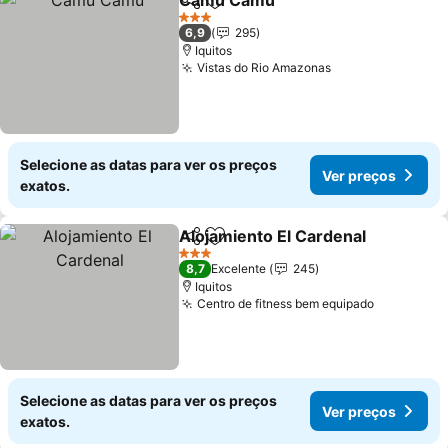
Camu Camu
Partilhar
Adicionar aos favoritos
3 Estrelas
6,9
295
Iquitos
Vistas do Rio Amazonas
Selecione as datas para ver os preços
Ver preços
exatos.
Alojamiento El Cardenal
Partilhar
Adicionar aos favoritos
3 Estrelas
8,7
Excelente
245
Iquitos
Centro de fitness bem equipado
Selecione as datas para ver os preços
Ver preços
exatos.