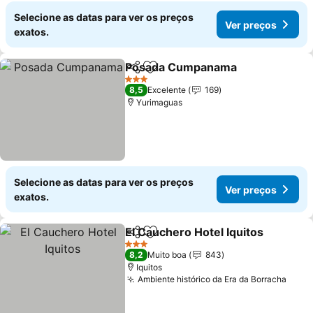
Selecione as datas para ver os preços
Ver preços
exatos.
Posada Cumpanama
Partilhar
Adicionar aos favoritos
3 Estrelas
8,5
Excelente
169
Yurimaguas
Selecione as datas para ver os preços
Ver preços
exatos.
El Cauchero Hotel Iquitos
Partilhar
Adicionar aos favoritos
3 Estrelas
8,2
Muito boa
843
Iquitos
Ambiente histórico da Era da Borracha