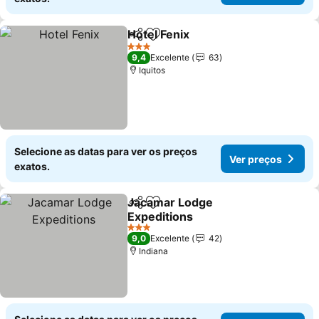
Hotel Fenix
Partilhar
Adicionar aos favoritos
3 Estrelas
9,4
Excelente
63
Iquitos
Selecione as datas para ver os preços
Ver preços
exatos.
Jacamar Lodge
Partilhar
Adicionar aos favoritos
Expeditions
3 Estrelas
9,0
Excelente
42
Indiana