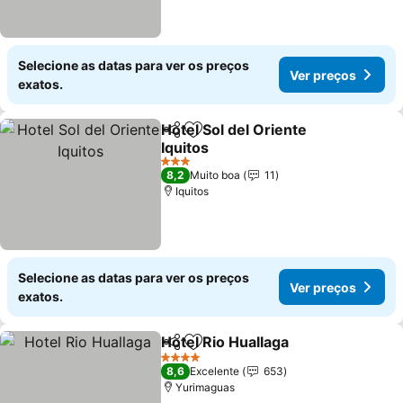
Selecione as datas para ver os preços
Ver preços
exatos.
Hotel Sol del Oriente
Partilhar
Adicionar aos favoritos
Iquitos
3 Estrelas
8,2
Muito boa
11
Iquitos
Selecione as datas para ver os preços
Ver preços
exatos.
Hotel Rio Huallaga
Partilhar
Adicionar aos favoritos
4 Estrelas
8,6
Excelente
653
Yurimaguas