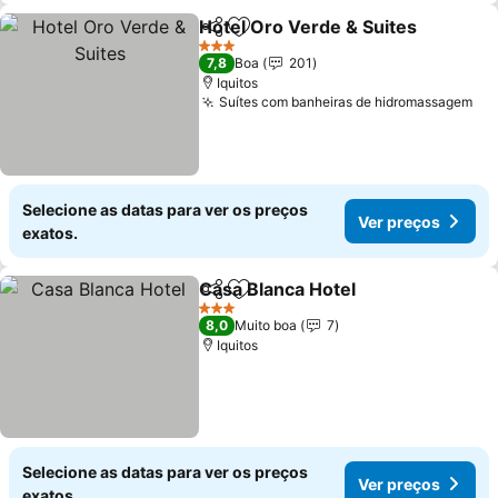
Hotel Oro Verde & Suites
Partilhar
Adicionar aos favoritos
3 Estrelas
7,8
Boa
201
Iquitos
Suítes com banheiras de hidromassagem
Selecione as datas para ver os preços
Ver preços
exatos.
Casa Blanca Hotel
Partilhar
Adicionar aos favoritos
3 Estrelas
8,0
Muito boa
7
Iquitos
Selecione as datas para ver os preços
Ver preços
exatos.