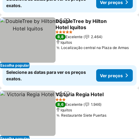
Ver preços
exatos.
DoubleTree by Hilton
Partilhar
Adicionar aos favoritos
Hotel Iquitos
5 Estrelas
8,8
Excelente
2.464
Iquitos
Localização central na Plaza de Armas
Escolha popular
Selecione as datas para ver os preços
Ver preços
exatos.
Victoria Regia Hotel
Partilhar
Adicionar aos favoritos
3 Estrelas
8,6
Excelente
1.946
Iquitos
Restaurante Siete Puertas
Escolha popular