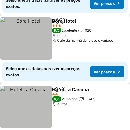
Selecione as datas para ver os preços
Ver preços
exatos.
Bora Hotel
Partilhar
Adicionar aos favoritos
3 Estrelas
8,5
Excelente
920
Iquitos
Café da manhã delicioso e variado
Selecione as datas para ver os preços
Ver preços
exatos.
Hotel La Casona
Partilhar
Adicionar aos favoritos
2 Estrelas
8,3
Muito boa
1.345
Iquitos