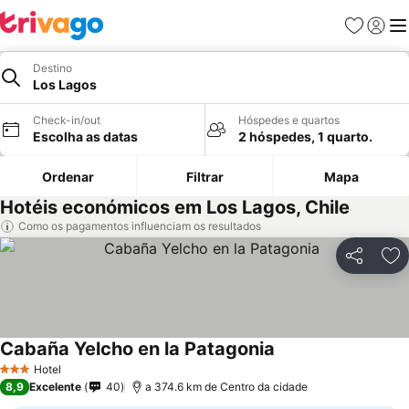
Favoritos
Iniciar
Me
Destino
Los Lagos
Check-in/out
Hóspedes e quartos
Escolha as datas
2 hóspedes, 1 quarto.
Ordenar
Filtrar
Mapa
Hotéis económicos em Los Lagos, Chile
Como os pagamentos influenciam os resultados
Partilhar
Ad
Cabaña Yelcho en la Patagonia
Ver preços
Hotel
3 Estrelas
8,9
Excelente
40
a 374.6 km de Centro da cidade