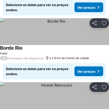
Selecione as datas para ver os preços
Ver preços
exatos.
Partilhar
Ad
Borde Rio
Ver preços
Hotel
/
a 2.9 km de Centro da cidade
Pontuação não disponível
Selecione as datas para ver os preços
Ver preços
exatos.
Partilhar
Ad