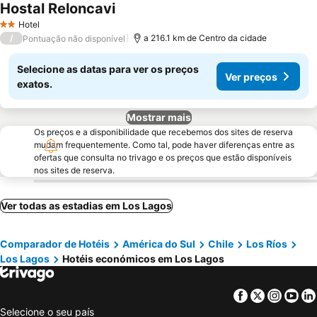
Hostal Reloncavi
Ver preços
Hotel
2 Estrelas
/
a 216.1 km de Centro da cidade
Pontuação não disponível
Selecione as datas para ver os preços
Ver preços
exatos.
Mostrar mais
Os preços e a disponibilidade que recebemos dos sites de reserva
mudam frequentemente. Como tal, pode haver diferenças entre as
ofertas que consulta no trivago e os preços que estão disponíveis
nos sites de reserva.
Ver todas as estadias em Los Lagos
Comparador de Hotéis
América do Sul
Chile
Los Ríos
Los Lagos
Hotéis económicos em Los Lagos
Facebook
Twitter
Insta
Yo
Selecione o seu país