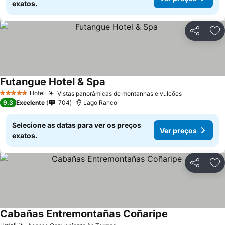
exatos.
Partilhar
Ad
Futangue Hotel & Spa
Hotel
Vistas panorâmicas de montanhas e vulcões
5 Estrelas
9,3
Excelente
704
Lago Ranco
Selecione as datas para ver os preços
Ver preços
exatos.
Partilhar
Ad
Cabañas Entremontañas Coñaripe