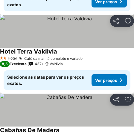
Ver preços
exatos.
Partilhar
Ad
Hotel Terra Valdivia
Hotel
Café da manhã completo e variado
2 Estrelas
8,5
Excelente
437
Valdivia
Selecione as datas para ver os preços
Ver preços
exatos.
Partilhar
Ad
Cabañas De Madera