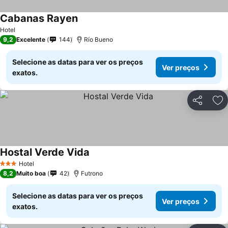
Cabanas Rayen
Hotel
9,2
Excelente
144
Río Bueno
Selecione as datas para ver os preços
Ver preços
exatos.
Partilhar
Ad
Hostal Verde Vida
Hotel
3 Estrelas
8,2
Muito boa
42
Futrono
Selecione as datas para ver os preços
Ver preços
exatos.