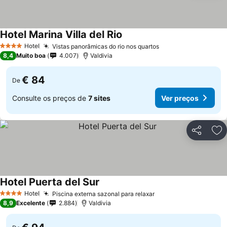
Hotel Marina Villa del Rio
Hotel
Vistas panorâmicas do rio nos quartos
4 Estrelas
8,4
Muito boa
4.007
Valdivia
€ 84
De
Consulte os preços de
7 sites
Ver preços
Partilhar
Ad
Hotel Puerta del Sur
Hotel
Piscina externa sazonal para relaxar
4 Estrelas
8,9
Excelente
2.884
Valdivia