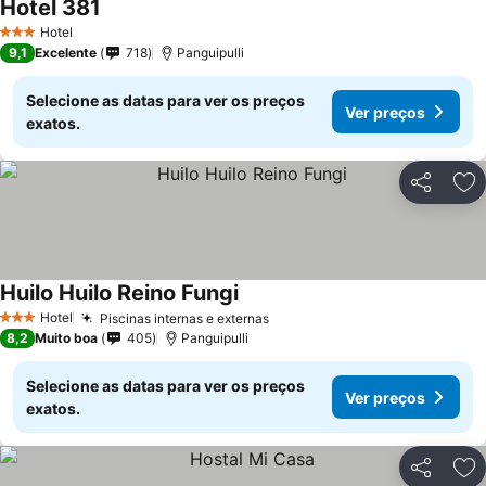
Hotel 381
Hotel
3 Estrelas
9,1
Excelente
718
Panguipulli
Selecione as datas para ver os preços
Ver preços
exatos.
Partilhar
Ad
Huilo Huilo Reino Fungi
Hotel
Piscinas internas e externas
3 Estrelas
8,2
Muito boa
405
Panguipulli
Selecione as datas para ver os preços
Ver preços
exatos.
Partilhar
Ad