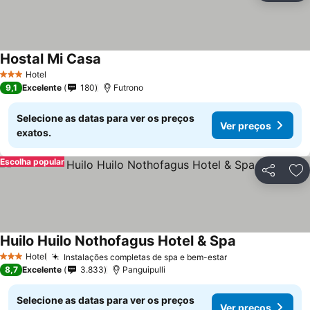
Hostal Mi Casa
Hotel
3 Estrelas
9,1
Excelente
180
Futrono
Selecione as datas para ver os preços
Ver preços
exatos.
Escolha popular
Partilhar
Ad
Huilo Huilo Nothofagus Hotel & Spa
Hotel
Instalações completas de spa e bem-estar
3 Estrelas
8,7
Excelente
3.833
Panguipulli
Selecione as datas para ver os preços
Ver preços