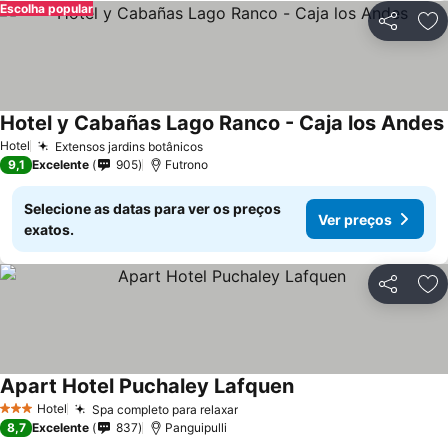
Escolha popular
Partilhar
Ad
Hotel y Cabañas Lago Ranco - Caja los Andes
Hotel
Extensos jardins botânicos
9,1
Excelente
905
Futrono
Selecione as datas para ver os preços
Ver preços
exatos.
Partilhar
Ad
Apart Hotel Puchaley Lafquen
Hotel
Spa completo para relaxar
3 Estrelas
8,7
Excelente
837
Panguipulli