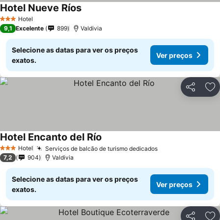
Hotel Nueve Ríos
Hotel
3 Estrelas
9,1
Excelente
899
Valdivia
Selecione as datas para ver os preços
Ver preços
exatos.
Partilhar
Ad
Hotel Encanto del Río
Hotel
Serviços de balcão de turismo dedicados
3 Estrelas
7,2
904
Valdivia
Selecione as datas para ver os preços
Ver preços
exatos.