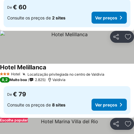
€ 60
De
Consulte os preços de
2 sites
Ver preços
Partilhar
Ad
Hotel Melillanca
Hotel
Localização privilegiada no centro de Valdivia
3 Estrelas
8,2
Muito boa
2.825
Valdivia
€ 79
De
Consulte os preços de
8 sites
Ver preços
Escolha popular
Partilhar
Ad