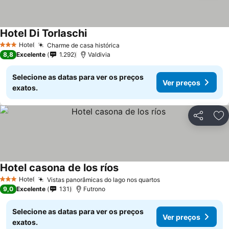
Hotel Di Torlaschi
Hotel
Charme de casa histórica
3 Estrelas
8,8
Excelente
1.292
Valdivia
Selecione as datas para ver os preços
Ver preços
exatos.
Partilhar
Ad
Hotel casona de los ríos
Hotel
Vistas panorâmicas do lago nos quartos
3 Estrelas
9,0
Excelente
131
Futrono
Selecione as datas para ver os preços
Ver preços
exatos.