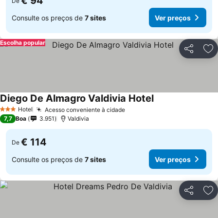
€ 94
De
Consulte os preços de
7 sites
Ver preços
Escolha popular
Partilhar
Ad
Diego De Almagro Valdivia Hotel
Hotel
Acesso conveniente à cidade
3 Estrelas
7,7
Boa
3.951
Valdivia
€ 114
De
Consulte os preços de
7 sites
Ver preços
Partilhar
Ad