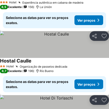
Hotel
Experiência autêntica em cabana de madeira
3 Estrelas
8,5
Excelente
156
La Unión
Selecione as datas para ver os preços
Ver preços
exatos.
Partilhar
Ad
Hostal Caulle
Hotel
Organização de passeios dedicada
2 Estrelas
8,7
Excelente
196
Río Bueno
Selecione as datas para ver os preços
Ver preços
exatos.
Partilhar
Ad