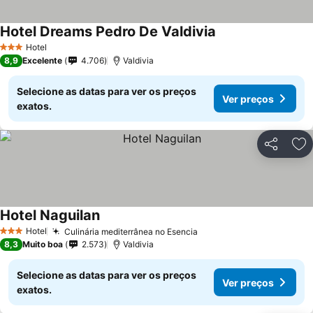
Hotel Dreams Pedro De Valdivia
Hotel
3 Estrelas
8,9
Excelente
4.706
Valdivia
Selecione as datas para ver os preços
Ver preços
exatos.
Partilhar
Ad
Hotel Naguilan
Hotel
Culinária mediterrânea no Esencia
3 Estrelas
8,3
Muito boa
2.573
Valdivia
Selecione as datas para ver os preços
Ver preços
exatos.