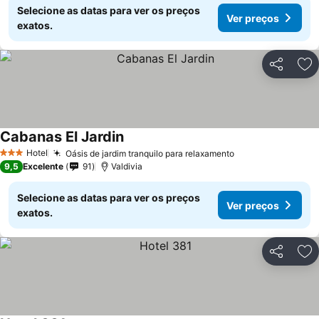
Selecione as datas para ver os preços
Ver preços
exatos.
Partilhar
Ad
Cabanas El Jardin
Hotel
Oásis de jardim tranquilo para relaxamento
3 Estrelas
9,5
Excelente
91
Valdivia
Selecione as datas para ver os preços
Ver preços
exatos.
Partilhar
Ad