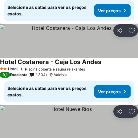
Selecione as datas para ver os preços
Ver preços
exatos.
Partilhar
Ad
Hotel Costanera - Caja Los Andes
Hotel
Piscina coberta e sauna relaxantes
2 Estrelas
9,1
Excelente
1.304
Valdivia
Selecione as datas para ver os preços
Ver preços
exatos.
Partilhar
Ad