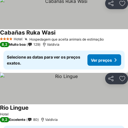
Partilhar
Ad
Cabañas Ruka Wasi
Hotel
Hospedagem que aceita animais de estimação
4 Estrelas
8,2
Muito boa
129
Valdivia
Selecione as datas para ver os preços
Ver preços
exatos.
Partilhar
Ad
Rio Lingue
Hotel
9,2
Excelente
80
Valdivia