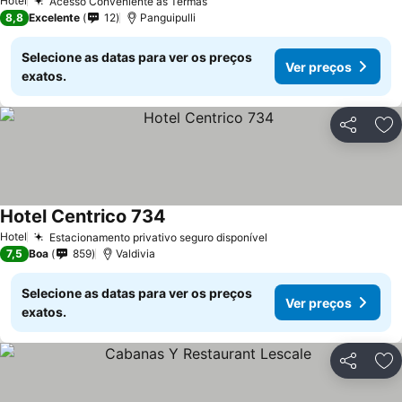
Hotel
Acesso Conveniente às Termas
8,8
Excelente
12
Panguipulli
Selecione as datas para ver os preços
Ver preços
exatos.
Partilhar
Ad
Hotel Centrico 734
Hotel
Estacionamento privativo seguro disponível
7,5
Boa
859
Valdivia
Selecione as datas para ver os preços
Ver preços
exatos.
Partilhar
Ad