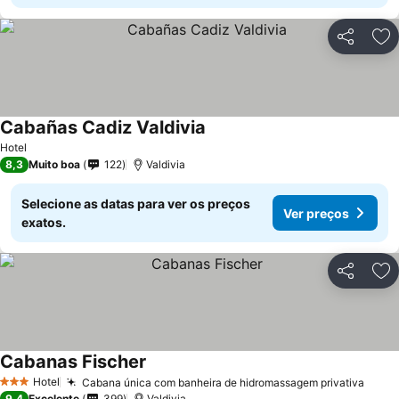
Partilhar
Ad
Cabañas Cadiz Valdivia
Hotel
8,3
Muito boa
122
Valdivia
Selecione as datas para ver os preços
Ver preços
exatos.
Partilhar
Ad
Cabanas Fischer
Hotel
Cabana única com banheira de hidromassagem privativa
3 Estrelas
9,4
Excelente
399
Valdivia