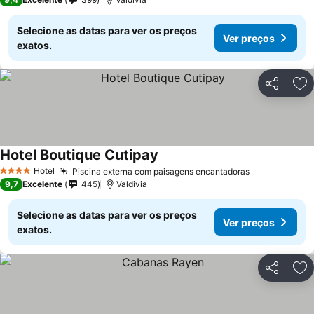
Selecione as datas para ver os preços
Ver preços
exatos.
Partilhar
Ad
Hotel Boutique Cutipay
Hotel
Piscina externa com paisagens encantadoras
4 Estrelas
9,7
Excelente
445
Valdivia
Selecione as datas para ver os preços
Ver preços
exatos.
Partilhar
Ad