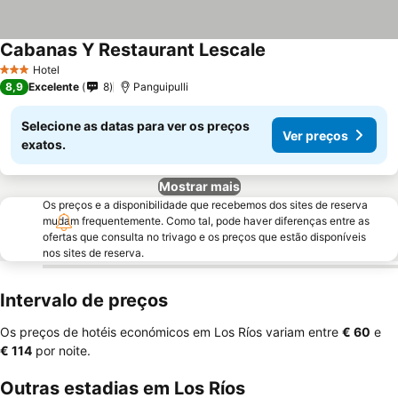
Cabanas Y Restaurant Lescale
Hotel
3 Estrelas
8,9
Excelente
8
Panguipulli
Selecione as datas para ver os preços
Ver preços
exatos.
Mostrar mais
Os preços e a disponibilidade que recebemos dos sites de reserva
mudam frequentemente. Como tal, pode haver diferenças entre as
ofertas que consulta no trivago e os preços que estão disponíveis
nos sites de reserva.
Intervalo de preços
Os preços de hotéis económicos em Los Ríos variam entre
‎€ 60
e
‎€ 114
por noite.
Outras estadias em Los Ríos