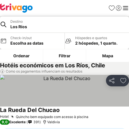
Favoritos
Iniciar
Me
Destino
Los Ríos
Check-in/out
Hóspedes e quartos
Escolha as datas
2 hóspedes, 1 quarto.
Ordenar
Filtrar
Mapa
Hotéis económicos em Los Ríos, Chile
Como os pagamentos influenciam os resultados
Partilhar
Ad
La Rueda Del Chucao
Hotel
Quincho bem equipado com acesso à piscina
9,0
Excelente
391
Valdivia