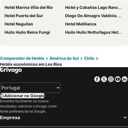
Hotel Marina Villa del Rio
Hotel y Cabañas Lago Ranco - Caja los Andes
Hotel Puerta del Sur
Diego De Almagro Valdivia Hotel
Hotel Naguilan
Hotel Melillanca
Huilo Huilo Reino Fungi
Huilo Huilo Nothofagus Hotel & Spa
Comparador de Hotéis
América do Sul
Chile
Hotéis económicos em Los Ríos
Facebook
Twitter
Insta
Yo
Adicionar no Google
Encontre facilmente os nossos
resultados: adicione o trivago como
fonte preferencial no Google.
Empresa