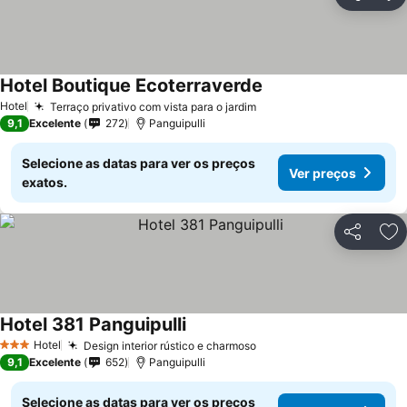
Partilhar
Ad
Hotel Boutique Ecoterraverde
Hotel
Terraço privativo com vista para o jardim
9,1
Excelente
272
Panguipulli
Selecione as datas para ver os preços
Ver preços
exatos.
Partilhar
Ad
Hotel 381 Panguipulli
Hotel
Design interior rústico e charmoso
3 Estrelas
9,1
Excelente
652
Panguipulli
Selecione as datas para ver os preços