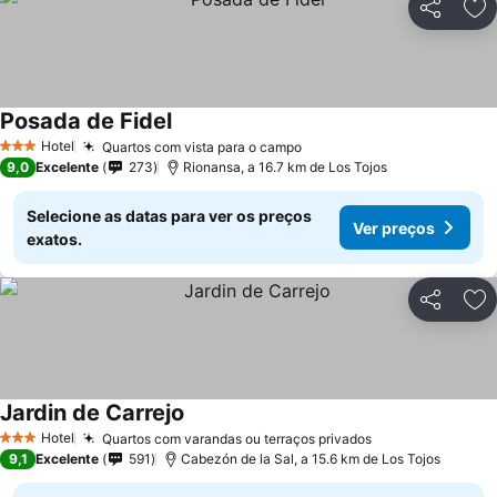
Partilhar
Ad
Posada de Fidel
Hotel
Quartos com vista para o campo
3 Estrelas
9,0
Excelente
273
Rionansa, a 16.7 km de Los Tojos
Selecione as datas para ver os preços
Ver preços
exatos.
Partilhar
Ad
Jardin de Carrejo
Hotel
Quartos com varandas ou terraços privados
3 Estrelas
9,1
Excelente
591
Cabezón de la Sal, a 15.6 km de Los Tojos