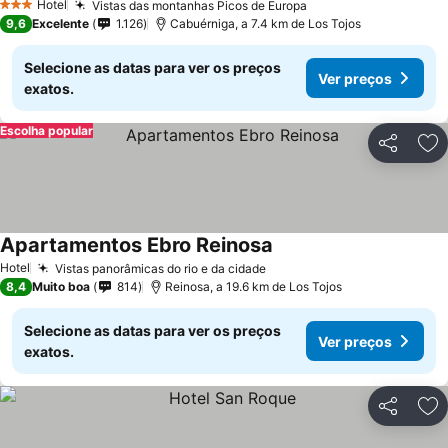
Hotel
Vistas das montanhas Picos de Europa
3 Estrelas
9,6
Excelente
1.126
Cabuérniga, a 7.4 km de Los Tojos
Selecione as datas para ver os preços
Ver preços
exatos.
Escolha popular
Partilhar
Ad
Apartamentos Ebro Reinosa
Hotel
Vistas panorâmicas do rio e da cidade
8,4
Muito boa
814
Reinosa, a 19.6 km de Los Tojos
Selecione as datas para ver os preços
Ver preços
exatos.
Partilhar
Ad