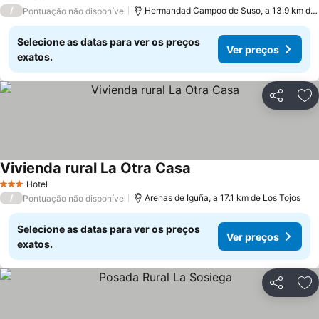
3 Estrelas
/
Hermandad Campoo de Suso, a 13.9 km de Los Tojos
Pontuação não disponível
Selecione as datas para ver os preços
Ver preços
exatos.
Partilhar
Ad
Vivienda rural La Otra Casa
Hotel
3 Estrelas
/
Arenas de Iguña, a 17.1 km de Los Tojos
Pontuação não disponível
Selecione as datas para ver os preços
Ver preços
exatos.
Partilhar
Ad