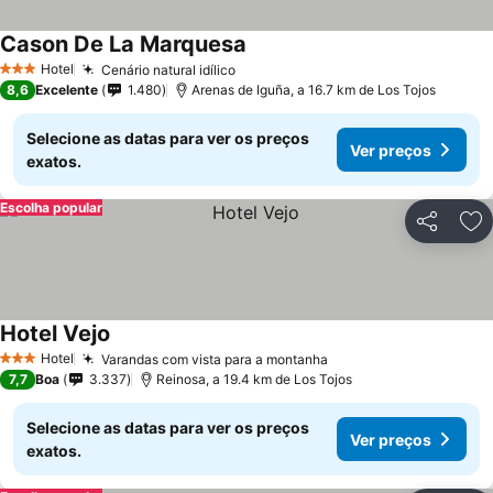
Cason De La Marquesa
Hotel
Cenário natural idílico
3 Estrelas
8,6
Excelente
1.480
Arenas de Iguña, a 16.7 km de Los Tojos
Selecione as datas para ver os preços
Ver preços
exatos.
Escolha popular
Partilhar
Ad
Hotel Vejo
Hotel
Varandas com vista para a montanha
3 Estrelas
7,7
Boa
3.337
Reinosa, a 19.4 km de Los Tojos
Selecione as datas para ver os preços
Ver preços
exatos.