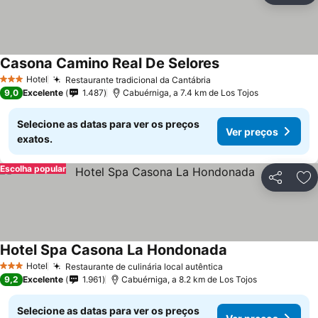
Casona Camino Real De Selores
Hotel
Restaurante tradicional da Cantábria
3 Estrelas
9,0
Excelente
1.487
Cabuérniga, a 7.4 km de Los Tojos
Selecione as datas para ver os preços
Ver preços
exatos.
Escolha popular
Partilhar
Ad
Hotel Spa Casona La Hondonada
Hotel
Restaurante de culinária local autêntica
3 Estrelas
9,2
Excelente
1.961
Cabuérniga, a 8.2 km de Los Tojos
Selecione as datas para ver os preços