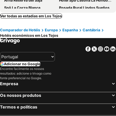
Arha Reserva del Saja
Hotel Spa Casona La Hondonada
Snö La Corza Blanca
Posada Rural Lindos Sueños
Posada El Arrabal
Hotel Palacio Guevara
Ver todas as estadias em Los Tojos
Hotel San Roque
Hotel Valle de Cabezón
Comparador de Hotéis
Europa
Espanha
Cantábria
Posada Reserva Verde
Casona de la Torre
Hotéis económicos em Los Tojos
Pension Gades
Apartamentos Ebro Reinosa
Hotel Abrego Reinosa
Facebook
Twitter
Insta
Yo
Adicionar no Google
Encontre facilmente os nossos
resultados: adicione o trivago como
fonte preferencial no Google.
Empresa
Os nossos produtos
Termos e políticas