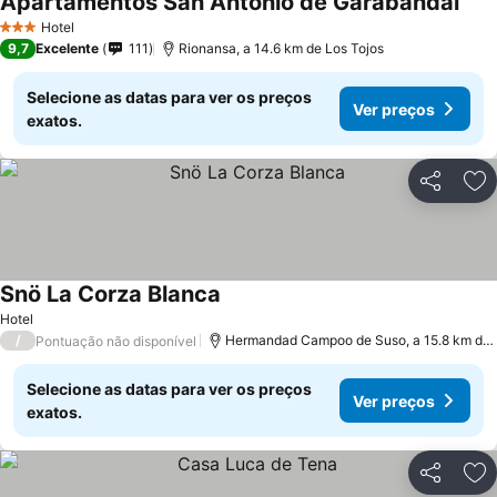
Apartamentos San Antonio de Garabandal
Hotel
3 Estrelas
9,7
Excelente
111
Rionansa, a 14.6 km de Los Tojos
Selecione as datas para ver os preços
Ver preços
exatos.
Partilhar
Ad
Snö La Corza Blanca
Hotel
/
Hermandad Campoo de Suso, a 15.8 km de Los Tojos
Pontuação não disponível
Selecione as datas para ver os preços
Ver preços
exatos.
Partilhar
Ad