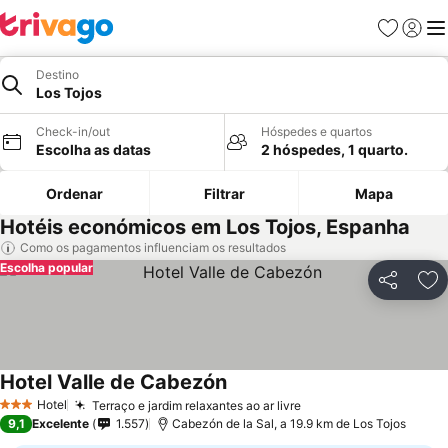
Favoritos
Iniciar
Me
Destino
Los Tojos
Check-in/out
Hóspedes e quartos
Escolha as datas
2 hóspedes, 1 quarto.
Ordenar
Filtrar
Mapa
Hotéis económicos em Los Tojos, Espanha
Como os pagamentos influenciam os resultados
Escolha popular
Partilhar
Ad
Hotel Valle de Cabezón
Hotel
Terraço e jardim relaxantes ao ar livre
3 Estrelas
9,1
Excelente
1.557
Cabezón de la Sal, a 19.9 km de Los Tojos