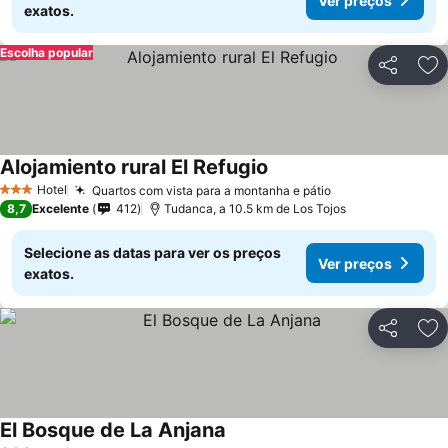
Ver preços
exatos.
Escolha popular
Partilhar
Ad
Alojamiento rural El Refugio
Hotel
Quartos com vista para a montanha e pátio
3 Estrelas
8,7
Excelente
412
Tudanca, a 10.5 km de Los Tojos
Selecione as datas para ver os preços
Ver preços
exatos.
Partilhar
Ad
El Bosque de La Anjana