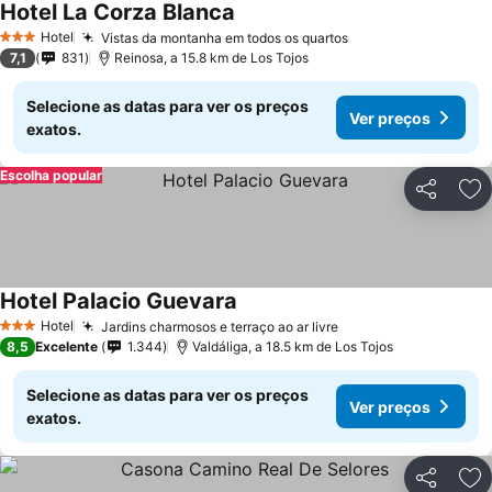
Hotel La Corza Blanca
Hotel
Vistas da montanha em todos os quartos
3 Estrelas
7,1
831
Reinosa, a 15.8 km de Los Tojos
Selecione as datas para ver os preços
Ver preços
exatos.
Escolha popular
Partilhar
Ad
Hotel Palacio Guevara
Hotel
Jardins charmosos e terraço ao ar livre
3 Estrelas
8,5
Excelente
1.344
Valdáliga, a 18.5 km de Los Tojos
Selecione as datas para ver os preços
Ver preços
exatos.
Partilhar
Ad