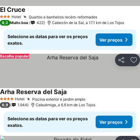
El Cruce
Hotel
Quartos e banheiros recém-reformados
3 Estrelas
8,2
Muito boa
422
Cabezón de la Sal, a 17.1 km de Los Tojos
Selecione as datas para ver os preços
Ver preços
exatos.
Escolha popular
Partilhar
Ad
Arha Reserva del Saja
Hotel
Piscina exterior e jardim amplo
4 Estrelas
6,9
1.944
Cabuérniga, a 6.6 km de Los Tojos
Selecione as datas para ver os preços
Ver preços
exatos.