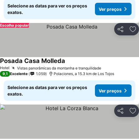
Selecione as datas para ver os preços
Ver preços
exatos.
Escolha popular
Partilhar
Ad
Posada Casa Molleda
Hotel
Vistas panorâmicas da montanha e tranquilidade
9,1
Excelente
1.059
Polaciones, a 15.3 km de Los Tojos
Selecione as datas para ver os preços
Ver preços
exatos.
Partilhar
Ad