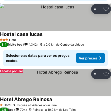
Partilhar
Ad
Hostal casa lucas
Hotel
3 Estrelas
8,4
Muito boa
1.342
a 2.0 km de Centro da cidade
Selecione as datas para ver os preços
Ver preços
exatos.
Escolha popular
Partilhar
Ad
Hotel Abrego Reinosa
Hotel
Esqui e atividades ao ar livre
1 Estrelas
7,5
Boa
704
Reinosa, a 19.9 km de Los Tojos