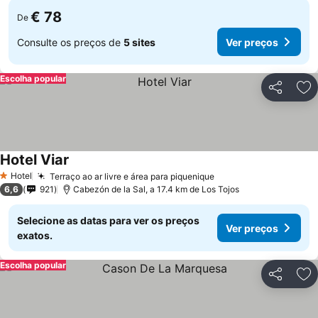
€ 78
De
Consulte os preços de
5 sites
Ver preços
Escolha popular
Partilhar
Ad
Hotel Viar
Hotel
Terraço ao ar livre e área para piquenique
1 Estrelas
6,6
921
Cabezón de la Sal, a 17.4 km de Los Tojos
Selecione as datas para ver os preços
Ver preços
exatos.
Escolha popular
Partilhar
Ad