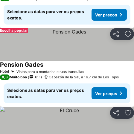
Selecione as datas para ver os preços
Ver preços
exatos.
Escolha popular
Partilhar
Ad
Pension Gades
Hotel
Vistas para a montanha e ruas tranquilas
8,3
Muito boa
611
Cabezón de la Sal, a 16.7 km de Los Tojos
Selecione as datas para ver os preços
Ver preços
exatos.
Partilhar
Ad