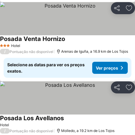
Partilhar
Ad
Posada Venta Hornizo
Hotel
3 Estrelas
/
Arenas de Iguña, a 16.9 km de Los Tojos
Pontuação não disponível
Selecione as datas para ver os preços
Ver preços
exatos.
Partilhar
Ad
Posada Los Avellanos
Hotel
/
Molledo, a 19.2 km de Los Tojos
Pontuação não disponível