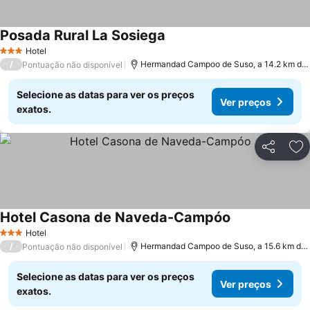
Posada Rural La Sosiega
Hotel
3 Estrelas
/
Hermandad Campoo de Suso, a 14.2 km de Los Tojos
Pontuação não disponível
Selecione as datas para ver os preços
Ver preços
exatos.
Partilhar
Ad
Hotel Casona de Naveda-Campóo
Hotel
3 Estrelas
/
Hermandad Campoo de Suso, a 15.6 km de Los Tojos
Pontuação não disponível
Selecione as datas para ver os preços
Ver preços
exatos.