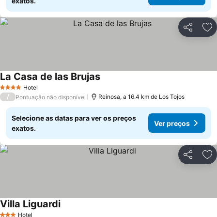
exatos.
Partilhar
Ad
La Casa de las Brujas
Hotel
4 Estrelas
/
Reinosa, a 16.4 km de Los Tojos
Pontuação não disponível
Selecione as datas para ver os preços
Ver preços
exatos.
Partilhar
Ad
Villa Liguardi
Hotel