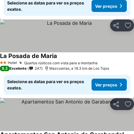
Selecione as datas para ver os preços
Ver preços
exatos.
Partilhar
Ad
La Posada de Maria
Hotel
Quartos rústicos com vista para a montanha
2 Estrelas
9,2
Excelente
247
Mazcuerras, a 18.3 km de Los Tojos
Selecione as datas para ver os preços
Ver preços
exatos.
Partilhar
Ad