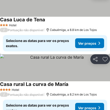
Casa Luca de Tena
Hotel
3 Estrelas
/
Cabuérniga, a 8.8 km de Los Tojos
Pontuação não disponível
Selecione as datas para ver os preços
Ver preços
exatos.
Partilhar
Ad
Casa rural La curva de María
Hotel
4 Estrelas
/
Cabuérniga, a 8.2 km de Los Tojos
Pontuação não disponível
Selecione as datas para ver os preços
Ver preços