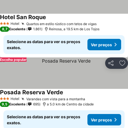
Hotel San Roque
Hotel
Quartos em estilo rústico com tetos de vigas
3 Estrelas
8,7
Excelente
1.861
Reinosa, a 19.5 km de Los Tojos
Selecione as datas para ver os preços
Ver preços
exatos.
Escolha popular
Partilhar
Ad
Posada Reserva Verde
Hotel
Varandas com vista para a montanha
3 Estrelas
9,5
Excelente
695
a 5.0 km de Centro da cidade
Selecione as datas para ver os preços
Ver preços
exatos.