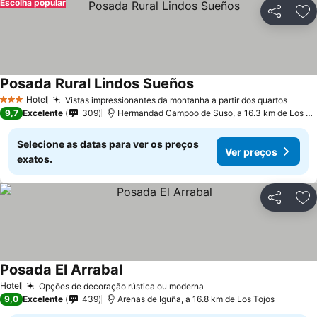
Escolha popular
Partilhar
Ad
Posada Rural Lindos Sueños
Hotel
Vistas impressionantes da montanha a partir dos quartos
3 Estrelas
9,7
Excelente
309
Hermandad Campoo de Suso, a 16.3 km de Los Tojos
Selecione as datas para ver os preços
Ver preços
exatos.
Partilhar
Ad
Posada El Arrabal
Hotel
Opções de decoração rústica ou moderna
9,0
Excelente
439
Arenas de Iguña, a 16.8 km de Los Tojos