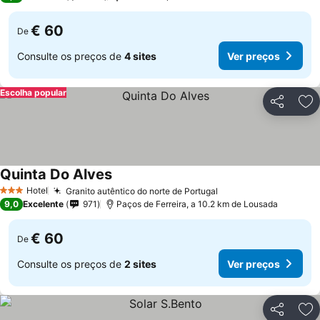
€ 60
De
Consulte os preços de
4 sites
Ver preços
Escolha popular
Partilhar
Ad
Quinta Do Alves
Hotel
Granito autêntico do norte de Portugal
3 Estrelas
9,0
Excelente
971
Paços de Ferreira, a 10.2 km de Lousada
€ 60
De
Consulte os preços de
2 sites
Ver preços
Partilhar
Ad