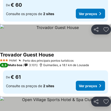
€ 60
De
Consulte os preços de
2 sites
Ver preços
Partilhar
Ad
Trovador Guest House
Hotel
Perto dos principais pontos turísticos
3 Estrelas
8,3
Muito boa
3.101
Guimarães, a 18.1 km de Lousada
€ 61
De
Consulte os preços de
2 sites
Ver preços
Partilhar
Ad