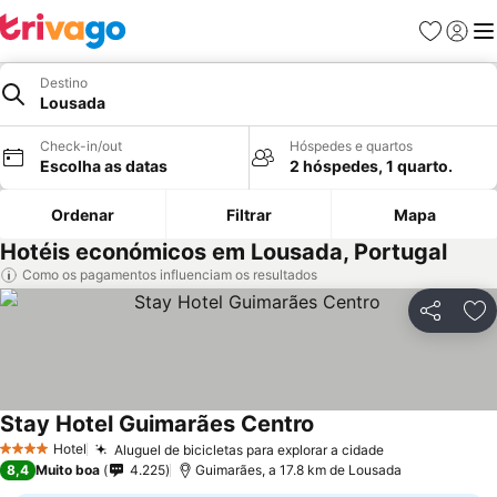
Favoritos
Iniciar
Me
Destino
Lousada
Check-in/out
Hóspedes e quartos
Escolha as datas
2 hóspedes, 1 quarto.
Ordenar
Filtrar
Mapa
Hotéis económicos em Lousada, Portugal
Como os pagamentos influenciam os resultados
Partilhar
Ad
Stay Hotel Guimarães Centro
Hotel
Aluguel de bicicletas para explorar a cidade
4 Estrelas
8,4
Muito boa
4.225
Guimarães, a 17.8 km de Lousada