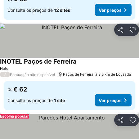
Consulte os preços de
12 sites
Ver preços
Partilhar
Ad
INOTEL Paços de Ferreira
Hotel
/
Paços de Ferreira, a 8.5 km de Lousada
Pontuação não disponível
€ 62
De
Consulte os preços de
1 site
Ver preços
Escolha popular
Partilhar
Ad