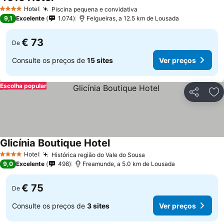
Hotel
Piscina pequena e convidativa
4 Estrelas
9,1
Excelente
1.074
Felgueiras, a 12.5 km de Lousada
€ 73
De
Consulte os preços de
15 sites
Ver preços
Escolha popular
Partilhar
Ad
Glicínia Boutique Hotel
Hotel
Histórica região do Vale do Sousa
4 Estrelas
9,0
Excelente
498
Freamunde, a 5.0 km de Lousada
€ 75
De
Consulte os preços de
3 sites
Ver preços