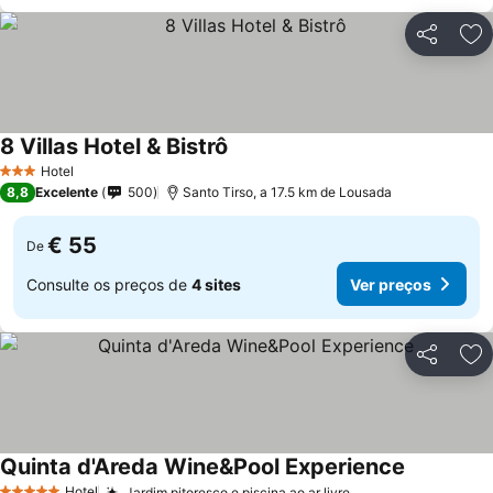
Partilhar
Ad
8 Villas Hotel & Bistrô
Hotel
3 Estrelas
8,8
Excelente
500
Santo Tirso, a 17.5 km de Lousada
€ 55
De
Consulte os preços de
4 sites
Ver preços
Partilhar
Ad
Quinta d'Areda Wine&Pool Experience
Hotel
Jardim pitoresco e piscina ao ar livre