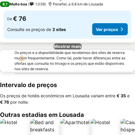
2 Estrelas
8,1
Muito boa
1.036
Penafiel, a 6.8 km de Lousada
€ 76
De
Consulte os preços de
2 sites
Ver preços
Mostrar mais
Os preços e a disponibilidade que recebemos dos sites de reserva
mudam frequentemente. Como tal, pode haver diferenças entre as
ofertas que consulta no trivago e os preços que estão disponíveis
nos sites de reserva.
Intervalo de preços
Os preços de hotéis económicos em Lousada variam entre
‎€ 35
e
‎€ 76
por noite.
Outras estadias em Lousada