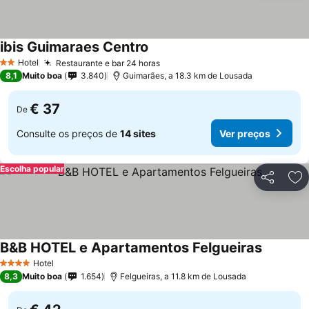
ibis Guimaraes Centro
Hotel
Restaurante e bar 24 horas
2 Estrelas
8,1
Muito boa
3.840
Guimarães, a 18.3 km de Lousada
€ 37
De
Consulte os preços de
14 sites
Ver preços
Escolha popular
Partilhar
Ad
B&B HOTEL e Apartamentos Felgueiras
Hotel
4 Estrelas
8,3
Muito boa
1.654
Felgueiras, a 11.8 km de Lousada