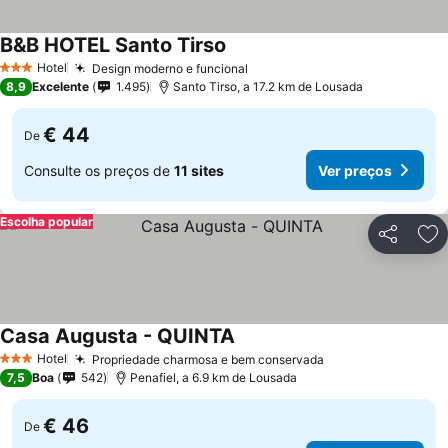
B&B HOTEL Santo Tirso
Hotel
Design moderno e funcional
3 Estrelas
8,9
Excelente
1.495
Santo Tirso, a 17.2 km de Lousada
€ 44
De
Consulte os preços de
11 sites
Ver preços
Escolha popular
Partilhar
Ad
Casa Augusta - QUINTA
Hotel
Propriedade charmosa e bem conservada
3 Estrelas
7,5
Boa
542
Penafiel, a 6.9 km de Lousada
€ 46
De