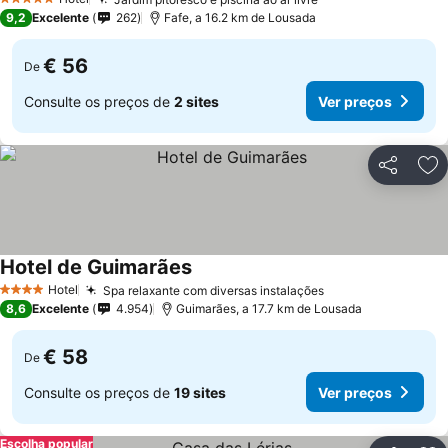
5 Estrelas
9,2
Excelente
262
Fafe, a 16.2 km de Lousada
€ 56
De
Consulte os preços de
2 sites
Ver preços
Partilhar
Ad
Hotel de Guimarães
Hotel
Spa relaxante com diversas instalações
4 Estrelas
8,6
Excelente
4.954
Guimarães, a 17.7 km de Lousada
€ 58
De
Consulte os preços de
19 sites
Ver preços
Escolha popular