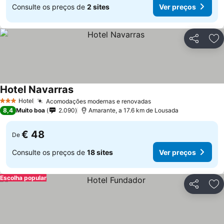
Consulte os preços de
2 sites
Ver preços
Partilhar
Ad
Hotel Navarras
Hotel
Acomodações modernas e renovadas
3 Estrelas
8,4
Muito boa
2.090
Amarante, a 17.6 km de Lousada
€ 48
De
Consulte os preços de
18 sites
Ver preços
Escolha popular
Partilhar
Ad