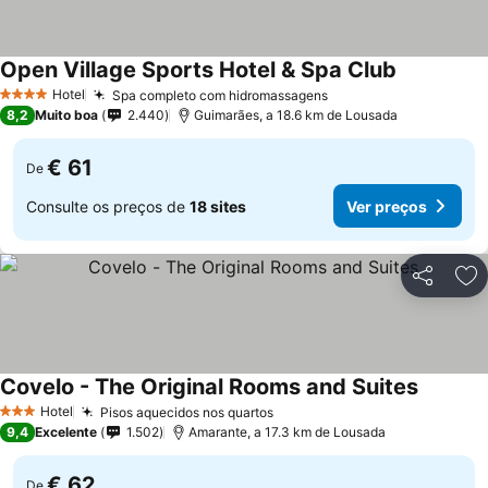
Open Village Sports Hotel & Spa Club
Hotel
Spa completo com hidromassagens
4 Estrelas
8,2
Muito boa
2.440
Guimarães, a 18.6 km de Lousada
€ 61
De
Consulte os preços de
18 sites
Ver preços
Partilhar
Ad
Covelo - The Original Rooms and Suites
Hotel
Pisos aquecidos nos quartos
3 Estrelas
9,4
Excelente
1.502
Amarante, a 17.3 km de Lousada
€ 62
De