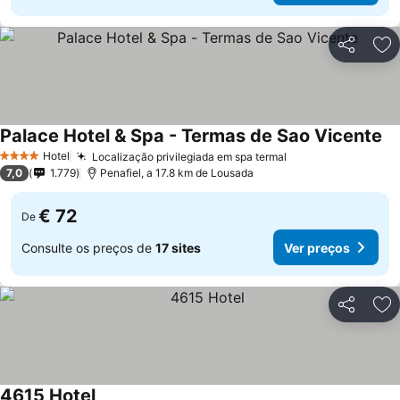
Partilhar
Ad
Palace Hotel & Spa - Termas de Sao Vicente
Hotel
Localização privilegiada em spa termal
4 Estrelas
7,0
1.779
Penafiel, a 17.8 km de Lousada
€ 72
De
Consulte os preços de
17 sites
Ver preços
Partilhar
Ad
4615 Hotel