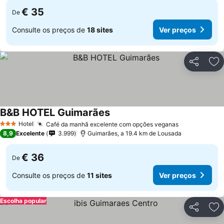
€ 35
De
Consulte os preços de
18 sites
Ver preços
Partilhar
Ad
B&B HOTEL Guimarães
Hotel
Café da manhã excelente com opções veganas
3 Estrelas
8,9
Excelente
3.999
Guimarães, a 19.4 km de Lousada
€ 36
De
Consulte os preços de
11 sites
Ver preços
Escolha popular
Partilhar
Ad