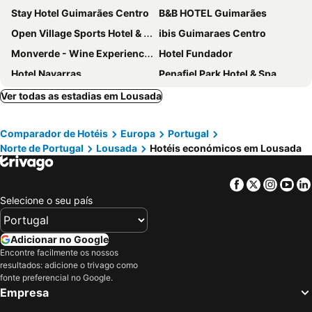
Stay Hotel Guimarães Centro
B&B HOTEL Guimarães
Open Village Sports Hotel & Spa Club
ibis Guimaraes Centro
Monverde - Wine Experience Hotel - by Unlock Hotels
Hotel Fundador
Hotel Navarras
Penafiel Park Hotel & Spa
Palace Hotel & Spa - Termas de Sao Vicente
B&B HOTEL e Apartamentos Felgueiras
Ver todas as estadias em Lousada
Lousada Country Hotel
Hotel Mestre de Avis
Comparador de Hotéis
Europa
Portugal
Hotel Toural
Paredes Hotel Apartamento
Norte de Portugal
Lousada
Hotéis económicos em Lousada
Casa das Lérias
Casa da Calcada
B&B HOTEL Santo Tirso
4615 Hotel
Facebook
Twitter
Insta
Yo
Hotel Bienestar Termas De Vizela
Hotel Rural Quinta das Quintães
Selecione o seu país
Casa Augusta - QUINTA
Fiel Chef Alojamento Local
Alojamento Local Tamega
Alojamento Ar e Sol
Adicionar no Google
Encontre facilmente os nossos
Cidnay - Hotel & Executive Center
Hotel Rural Quinta da Cruz
resultados: adicione o trivago como
Quinta Do Alves
Covelo - The Original Rooms and Suites
fonte preferencial no Google.
Empresa
Meu Hotel Porto Gandra
Casa do Ribeirinho