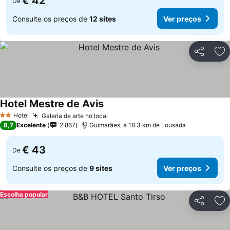
€ 42
De
Consulte os preços de
12 sites
Ver preços
Partilhar
Ad
Hotel Mestre de Avis
Hotel
Galeria de arte no local
2 Estrelas
8,7
Excelente
2.867
Guimarães, a 18.3 km de Lousada
€ 43
De
Consulte os preços de
9 sites
Ver preços
Escolha popular
Partilhar
Ad