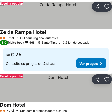
Escolha popular
Partilhar
Ad
Ze da Rampa Hotel
Hotel
Culinária regional autêntica
2 Estrelas
8,0
Muito boa
468
Santo Tirso, a 13.5 km de Lousada
€ 75
De
Consulte os preços de
2 sites
Ver preços
Escolha popular
Partilhar
Ad
Dom Hotel
Hotel
Spa com hidromassagem e sauna