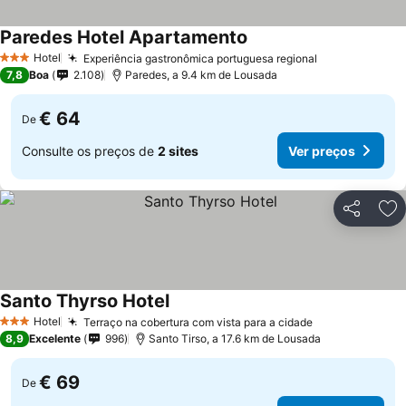
Paredes Hotel Apartamento
Hotel
Experiência gastronômica portuguesa regional
3 Estrelas
7,8
Boa
2.108
Paredes, a 9.4 km de Lousada
€ 64
De
Consulte os preços de
2 sites
Ver preços
Partilhar
Ad
Santo Thyrso Hotel
Hotel
Terraço na cobertura com vista para a cidade
3 Estrelas
8,9
Excelente
996
Santo Tirso, a 17.6 km de Lousada
€ 69
De