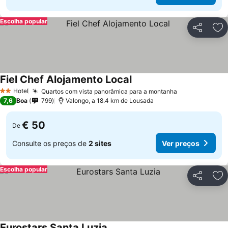
Escolha popular
Partilhar
Ad
Fiel Chef Alojamento Local
Hotel
Quartos com vista panorâmica para a montanha
2 Estrelas
7,6
Boa
799
Valongo, a 18.4 km de Lousada
€ 50
De
Consulte os preços de
2 sites
Ver preços
Escolha popular
Partilhar
Ad
Eurostars Santa Luzia