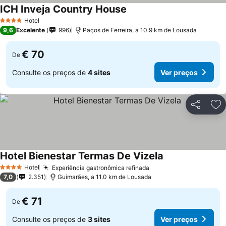
ICH Inveja Country House
Hotel
4 Estrelas
9,6
Excelente
996
Paços de Ferreira, a 10.9 km de Lousada
€ 70
De
Consulte os preços de
4 sites
Ver preços
Partilhar
Ad
Hotel Bienestar Termas De Vizela
Hotel
Experiência gastronômica refinada
4 Estrelas
7,0
2.351
Guimarães, a 11.0 km de Lousada
€ 71
De
Consulte os preços de
3 sites
Ver preços