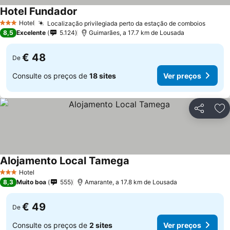
Hotel Fundador
Hotel
Localização privilegiada perto da estação de comboios
3 Estrelas
8,5
Excelente
5.124
Guimarães, a 17.7 km de Lousada
€ 48
De
Consulte os preços de
18 sites
Ver preços
Partilhar
Ad
Alojamento Local Tamega
Hotel
3 Estrelas
8,3
Muito boa
555
Amarante, a 17.8 km de Lousada
€ 49
De
Consulte os preços de
2 sites
Ver preços