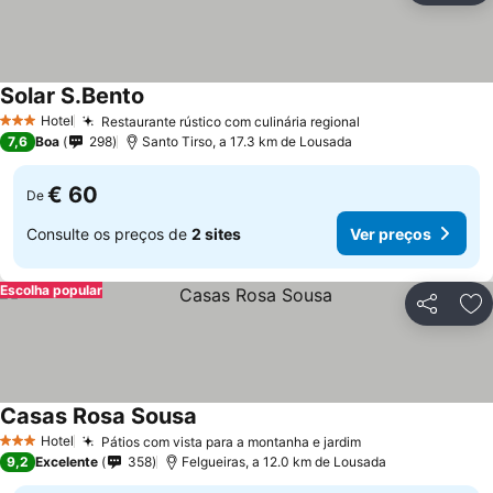
Solar S.Bento
Hotel
Restaurante rústico com culinária regional
3 Estrelas
7,6
Boa
298
Santo Tirso, a 17.3 km de Lousada
€ 60
De
Consulte os preços de
2 sites
Ver preços
Escolha popular
Partilhar
Ad
Casas Rosa Sousa
Hotel
Pátios com vista para a montanha e jardim
3 Estrelas
9,2
Excelente
358
Felgueiras, a 12.0 km de Lousada