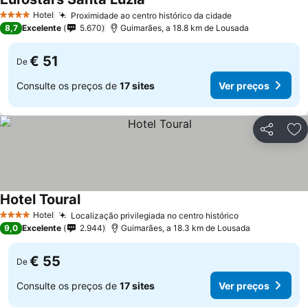
Hotel
Proximidade ao centro histórico da cidade
4 Estrelas
8,7
Excelente
5.670
Guimarães, a 18.8 km de Lousada
€ 51
De
Consulte os preços de
17 sites
Ver preços
Partilhar
Ad
Hotel Toural
Hotel
Localização privilegiada no centro histórico
4 Estrelas
9,0
Excelente
2.944
Guimarães, a 18.3 km de Lousada
€ 55
De
Consulte os preços de
17 sites
Ver preços