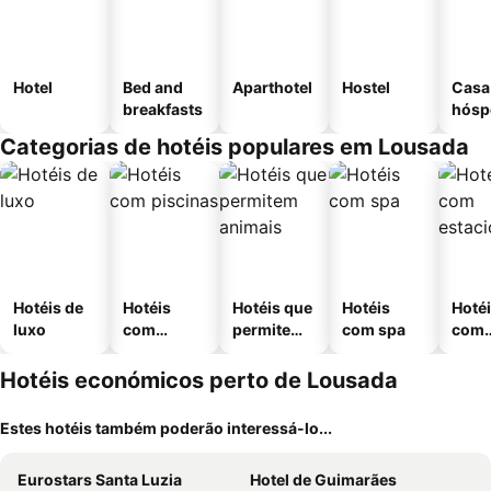
Hotel
Bed and
Aparthotel
Hostel
Casa
breakfasts
hósp
Categorias de hotéis populares em Lousada
Hotéis de
Hotéis
Hotéis que
Hotéis
Hoté
luxo
com
permitem
com spa
com
piscinas
animais
esta
ment
Hotéis económicos perto de Lousada
Estes hotéis também poderão interessá-lo...
Eurostars Santa Luzia
Hotel de Guimarães