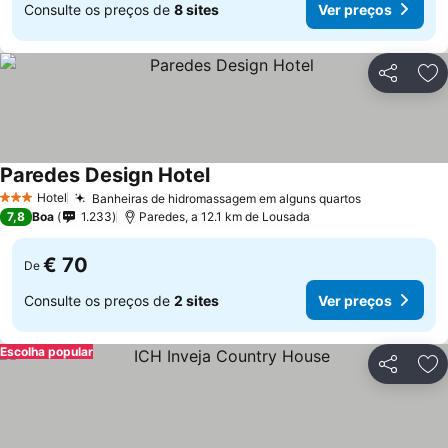
Consulte os preços de
8 sites
Ver preços
Partilhar
Ad
Paredes Design Hotel
Hotel
Banheiras de hidromassagem em alguns quartos
3 Estrelas
7,8
Boa
1.233
Paredes, a 12.1 km de Lousada
€ 70
De
Consulte os preços de
2 sites
Ver preços
Escolha popular
Partilhar
Ad