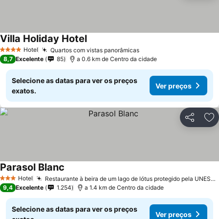
Villa Holiday Hotel
Ver preços
Hotel
Quartos com vistas panorâmicas
Ver preços
4 Estrelas
8,7
Excelente
85
a 0.6 km de Centro da cidade
Selecione as datas para ver os preços
Ver preços
exatos.
Partilhar
Ad
Parasol Blanc
Ver preços
Hotel
Restaurante à beira de um lago de lótus protegido pela UNESCO
3 Estrelas
9,4
Excelente
1.254
a 1.4 km de Centro da cidade
Selecione as datas para ver os preços
Ver preços