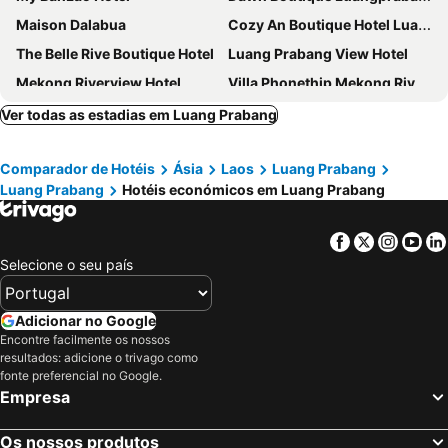
Maison Dalabua
Cozy An Boutique Hotel Luangprabang
The Belle Rive Boutique Hotel
Luang Prabang View Hotel
Mekong Riverview Hotel
Villa Phonethip Mekong Riverside
Sanctuary Hotel
Le Bel Air Resort Luang Prabang
Ver todas as estadias em Luang Prabang
Villa Phathana Royal View Hotel
Namkhan Riverview Boutique House
Comparador de Hotéis
Ásia
Laos
Luang Prabang
Merry Riverside Hotel
Dream1985 Hotel
Luang Prabang
Hotéis económicos em Luang Prabang
The Apsara
On The Mekong Resort
Sakura Wood House
Pakhongthong Villa
Facebook
Twitter
Insta
Yo
Luang Prabang Vang Luang Hotel
Villa Treasure
Selecione o seu país
Nagara Villa River View
Vongprachan Backpackers Hostel
Meuangluang Hotel
The View Pavilion Hotel
Adicionar no Google
Encontre facilmente os nossos
Villa Deux Rivieresshuanghebieshujiudian
ShuYa Hotel 舒雅酒店
resultados: adicione o trivago como
fonte preferencial no Google.
Empresa
Os nossos produtos