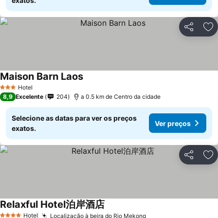
exatos.
Partilhar
Ad
Maison Barn Laos
Ver preços
Hotel
3 Estrelas
8,9
Excelente
204
a 0.5 km de Centro da cidade
Selecione as datas para ver os preços
Ver preços
exatos.
Partilhar
Ad
Relaxful Hotel泊岸酒店
Ver preços
Hotel
Localização à beira do Rio Mekong
Ver preços