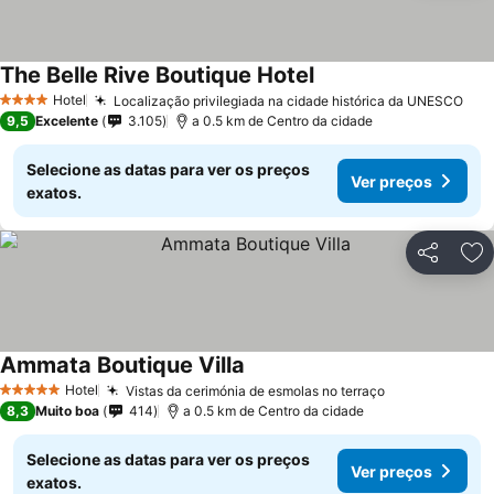
The Belle Rive Boutique Hotel
Ver preços
Hotel
Localização privilegiada na cidade histórica da UNESCO
Ver
4 Estrelas
9,5
Excelente
3.105
a 0.5 km de Centro da cidade
Selecione as datas para ver os preços
Ver preços
exatos.
Partilhar
Ad
Ammata Boutique Villa
Ver preços
Hotel
Vistas da cerimónia de esmolas no terraço
Ver preços
5 Estrelas
8,3
Muito boa
414
a 0.5 km de Centro da cidade
Selecione as datas para ver os preços
Ver preços
exatos.