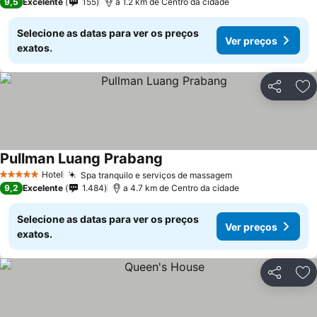
9,5
Excelente
155
a 1.2 km de Centro da cidade
Selecione as datas para ver os preços
Ver preços
exatos.
Partilhar
Ad
Pullman Luang Prabang
Ver preços
Hotel
Spa tranquilo e serviços de massagem
Ver preços
5 Estrelas
9,2
Excelente
1.484
a 4.7 km de Centro da cidade
Selecione as datas para ver os preços
Ver preços
exatos.
Partilhar
Ad