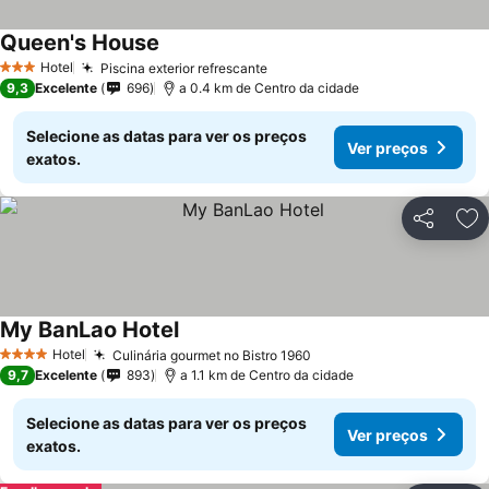
Queen's House
Ver preços
Hotel
Piscina exterior refrescante
Ver preços
3 Estrelas
9,3
Excelente
696
a 0.4 km de Centro da cidade
Selecione as datas para ver os preços
Ver preços
exatos.
Partilhar
Ad
My BanLao Hotel
Ver preços
Hotel
Culinária gourmet no Bistro 1960
Ver preços
4 Estrelas
9,7
Excelente
893
a 1.1 km de Centro da cidade
Selecione as datas para ver os preços
Ver preços
exatos.