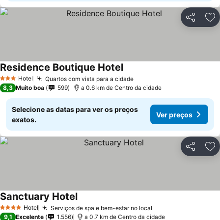
Partilhar
Ad
Residence Boutique Hotel
Ver preços
Hotel
Quartos com vista para a cidade
Ver preços
3 Estrelas
8,3
Muito boa
599
a 0.6 km de Centro da cidade
Selecione as datas para ver os preços
Ver preços
exatos.
Partilhar
Ad
Sanctuary Hotel
Ver preços
Hotel
Serviços de spa e bem-estar no local
Ver preços
4 Estrelas
9,1
Excelente
1.556
a 0.7 km de Centro da cidade