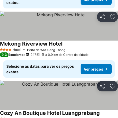
exatos.
Partilhar
Ad
Mekong Riverview Hotel
Ver preços
Hotel
Perto de Wat Xieng Thong
Ver preços
4 Estrelas
9,3
Excelente
2.175
a 0.9 km de Centro da cidade
Selecione as datas para ver os preços
Ver preços
exatos.
Partilhar
Ad
Cozy An Boutique Hotel Luangprabang
Ver preç