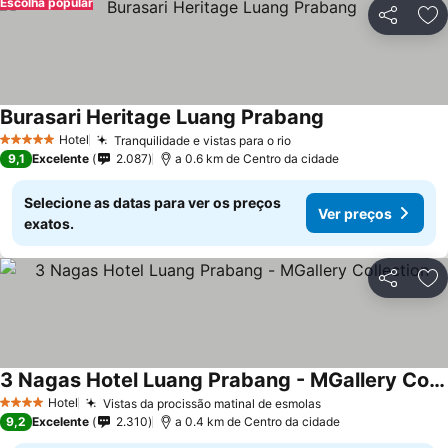
Escolha popular
Partilhar
Ad
Burasari Heritage Luang Prabang
Ver preços
Hotel
Tranquilidade e vistas para o rio
Ver preços
5 Estrelas
9,1
Excelente
2.087
a 0.6 km de Centro da cidade
Selecione as datas para ver os preços
Ver preços
exatos.
Partilhar
Ad
3 Nagas Hotel Luang Prabang - MGallery Collection
Ver preços
Hotel
Vistas da procissão matinal de esmolas
Ver preços
4 Estrelas
9,2
Excelente
2.310
a 0.4 km de Centro da cidade