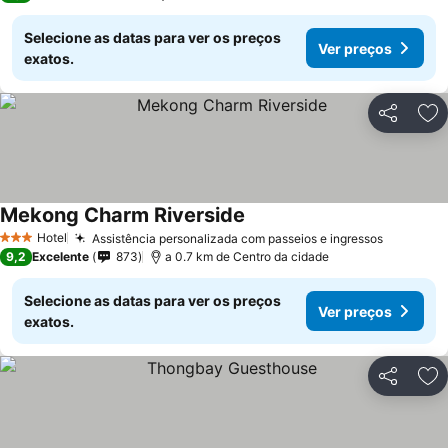
Selecione as datas para ver os preços
Ver preços
exatos.
Partilhar
Ad
Mekong Charm Riverside
Ver preços
Hotel
Assistência personalizada com passeios e ingressos
Ver preç
3 Estrelas
9,2
Excelente
873
a 0.7 km de Centro da cidade
Selecione as datas para ver os preços
Ver preços
exatos.
Partilhar
Ad