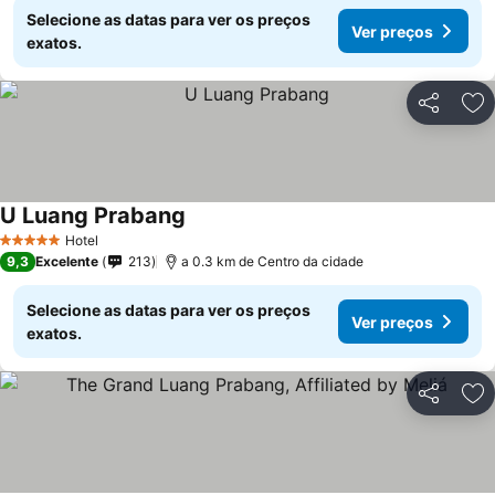
Selecione as datas para ver os preços
Ver preços
exatos.
Partilhar
Ad
U Luang Prabang
Ver preços
Hotel
5 Estrelas
9,3
Excelente
213
a 0.3 km de Centro da cidade
Selecione as datas para ver os preços
Ver preços
exatos.
Partilhar
Ad