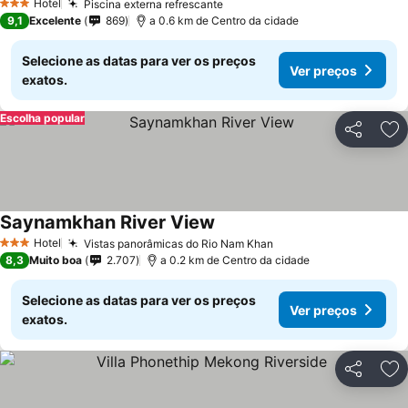
Hotel
Piscina externa refrescante
Ver preços
3 Estrelas
9,1
Excelente
869
a 0.6 km de Centro da cidade
Selecione as datas para ver os preços
Ver preços
exatos.
Escolha popular
Partilhar
Ad
Saynamkhan River View
Ver preços
Hotel
Vistas panorâmicas do Rio Nam Khan
Ver preços
3 Estrelas
8,3
Muito boa
2.707
a 0.2 km de Centro da cidade
Selecione as datas para ver os preços
Ver preços
exatos.
Partilhar
Ad