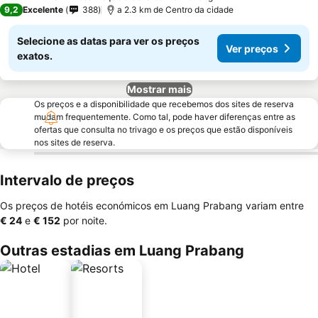
4 Estrelas
9,2
Excelente
388
a 2.3 km de Centro da cidade
Selecione as datas para ver os preços
Ver preços
exatos.
Mostrar mais
Os preços e a disponibilidade que recebemos dos sites de reserva
mudam frequentemente. Como tal, pode haver diferenças entre as
ofertas que consulta no trivago e os preços que estão disponíveis
nos sites de reserva.
Intervalo de preços
Os preços de hotéis económicos em Luang Prabang variam entre
‎€ 24
e
‎€ 152
por noite.
Outras estadias em Luang Prabang