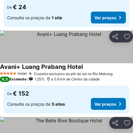
€ 24
De
Consulte os preços de
1 site
Ver preços
Partilhar
Ad
Avani+ Luang Prabang Hotel
Ver preços
Hotel
Cruzeiro exclusivo ao pôr do sol no Rio Mekong
Ver preç
5 Estrelas
9,3
Excelente
1.257
a 0.6 km de Centro da cidade
€ 152
De
Consulte os preços de
5 sites
Ver preços
Partilhar
Ad