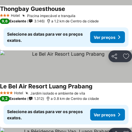
Thongbay Guesthouse
Ver preços
Hotel
Piscina impecável e tranquila
Ver preços
3 Estrelas
9,6
Excelente
3.146
a 1.2 km de Centro da cidade
Selecione as datas para ver os preços
Ver preços
exatos.
Partilhar
Ad
Le Bel Air Resort Luang Prabang
Ver preços
Hotel
Jardim isolado e ambiente de vila
Ver preços
4 Estrelas
9,2
Excelente
1.312
a 0.8 km de Centro da cidade
Selecione as datas para ver os preços
Ver preços
exatos.