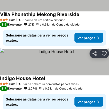
Villa Phonethip Mekong Riverside
Ver preços
Hotel
Charme de um edifício histórico
Ver preços
3 Estrelas
8,9
Excelente
271
a 0.6 km de Centro da cidade
Selecione as datas para ver os preços
Ver preços
exatos.
Partilhar
Ad
Indigo House Hotel
Ver preços
Hotel
Bar na cobertura com vistas panorâmicas
Ver preços
3 Estrelas
8,7
Excelente
2.074
a 0.5 km de Centro da cidade
Selecione as datas para ver os preços
Ver preços
exatos.