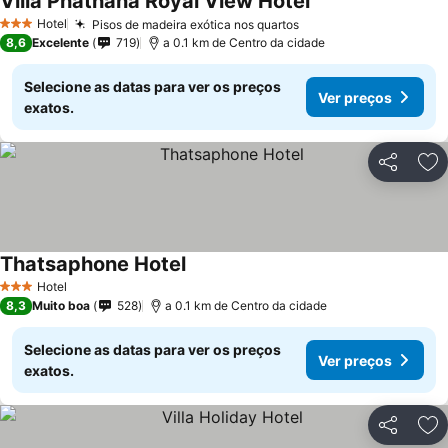
Villa Phathana Royal View Hotel
Ver preços
Hotel
Pisos de madeira exótica nos quartos
Ver preços
3 Estrelas
8,6
Excelente
719
a 0.1 km de Centro da cidade
Selecione as datas para ver os preços
Ver preços
exatos.
Partilhar
Ad
Thatsaphone Hotel
Ver preços
Hotel
3 Estrelas
8,3
Muito boa
528
a 0.1 km de Centro da cidade
Selecione as datas para ver os preços
Ver preços
exatos.
Partilhar
Ad