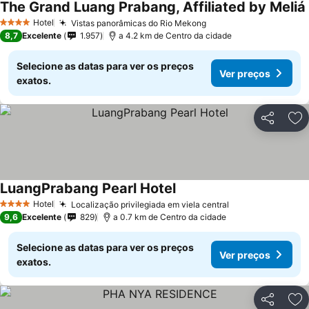
The Grand Luang Prabang, Affiliated by Meliá
Hotel
Vistas panorâmicas do Rio Mekong
Ver preços
4 Estrelas
8,7
Excelente
1.957
a 4.2 km de Centro da cidade
Selecione as datas para ver os preços
Ver preços
exatos.
Partilhar
Ad
LuangPrabang Pearl Hotel
Ver preços
Hotel
Localização privilegiada em viela central
Ver preços
4 Estrelas
9,6
Excelente
829
a 0.7 km de Centro da cidade
Selecione as datas para ver os preços
Ver preços
exatos.
Partilhar
Ad