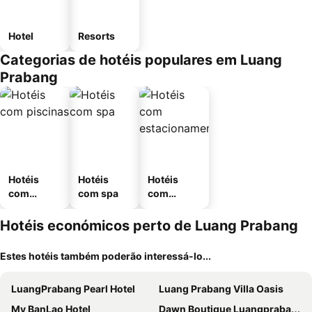
Hotel
Resorts
Categorias de hotéis populares em Luang
Prabang
Hotéis
Hotéis
Hotéis
com
com spa
com
piscinas
estaciona
mento
Hotéis económicos perto de Luang Prabang
Estes hotéis também poderão interessá-lo...
LuangPrabang Pearl Hotel
Luang Prabang Villa Oasis
My BanLao Hotel
Dawn Boutique Luangprabang Hotel