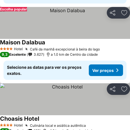
Escolha popular
Partilhar
Ad
Maison Dalabua
Ver preços
Hotel
Café da manhã excepcional à beira do lago
Ver preços
4 Estrelas
9,3
Excelente
3.627
a 1.0 km de Centro da cidade
Selecione as datas para ver os preços
Ver preços
exatos.
Partilhar
Ad
Choasis Hotel
Ver preços
Hotel
Culinária local e asiática autêntica
Ver preços
4 Estrelas