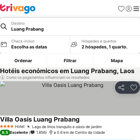
Favoritos
Iniciar
Me
Destino
Luang Prabang
Check-in/out
Hóspedes e quartos
Escolha as datas
2 hóspedes, 1 quarto.
Ordenar
Filtrar
Mapa
Hotéis económicos em Luang Prabang, Laos
Como os pagamentos influenciam os resultados
Partilhar
Ad
Villa Oasis Luang Prabang
Ver preços
Hotel
Lago de lírios tranquilo e oásis de jardim
Ver preços
4 Estrelas
8,5
Excelente
1.856
a 0.6 km de Centro da cidade