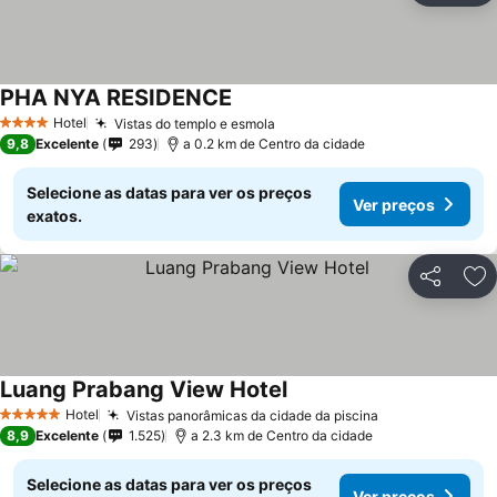
PHA NYA RESIDENCE
Ver preços
Hotel
Vistas do templo e esmola
Ver preços
4 Estrelas
9,8
Excelente
293
a 0.2 km de Centro da cidade
Selecione as datas para ver os preços
Ver preços
exatos.
Partilhar
Ad
Luang Prabang View Hotel
Ver preços
Hotel
Vistas panorâmicas da cidade da piscina
Ver preços
5 Estrelas
8,9
Excelente
1.525
a 2.3 km de Centro da cidade
Selecione as datas para ver os preços
Ver preços