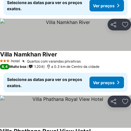
Selecione as datas para ver os preços
Ver preços
exatos.
Partilhar
Ad
Villa Namkhan River
Ver preços
Hotel
Quartos com varandas privativas
Ver preços
3 Estrelas
8,4
Muito boa
1.204
a 0.3 km de Centro da cidade
Selecione as datas para ver os preços
Ver preços
exatos.
Partilhar
Ad