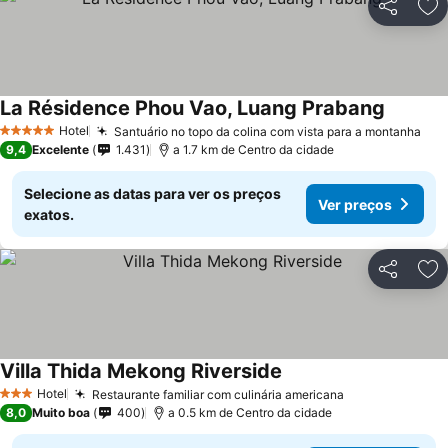
Partilhar
Ad
La Résidence Phou Vao, Luang Prabang
Ver pre
Hotel
Santuário no topo da colina com vista para a montanha
Ver
5 Estrelas
9,4
Excelente
1.431
a 1.7 km de Centro da cidade
Selecione as datas para ver os preços
Ver preços
exatos.
Partilhar
Ad
Villa Thida Mekong Riverside
Ver preços
Hotel
Restaurante familiar com culinária americana
Ver preços
3 Estrelas
8,0
Muito boa
400
a 0.5 km de Centro da cidade