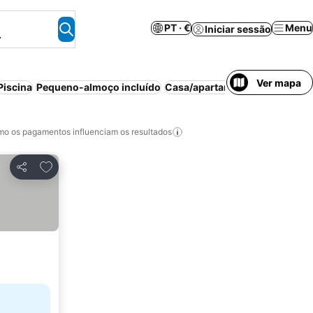
PT · €
Menu
Iniciar sessão
.
Ver mapa
Piscina
Pequeno-almoço incluído
Casa/apartamento inteiro
Cas
o os pagamentos influenciam os resultados
Adicionar aos favoritos
Partilhar