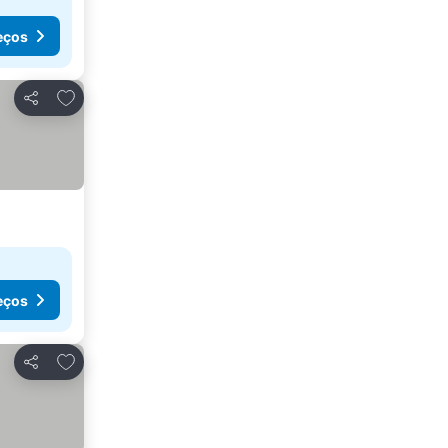
eços
Adicionar aos favoritos
Partilhar
eços
Adicionar aos favoritos
Partilhar