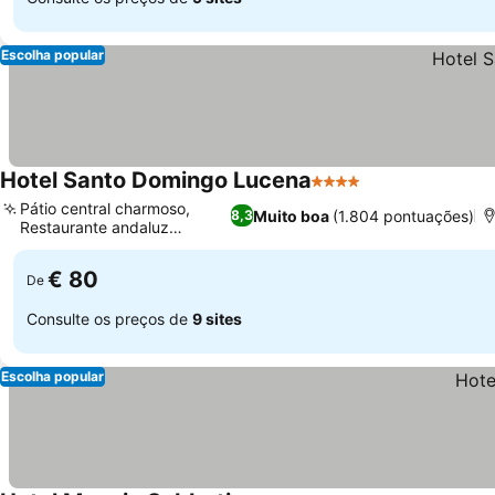
Escolha popular
Hotel Santo Domingo Lucena
4 Estrelas
Ver preços
Pátio central charmoso,
Muito boa
(1.804 pontuações)
8,3
Restaurante andaluz
Ver preços
elegante
€ 80
De
Consulte os preços de
9 sites
Escolha popular