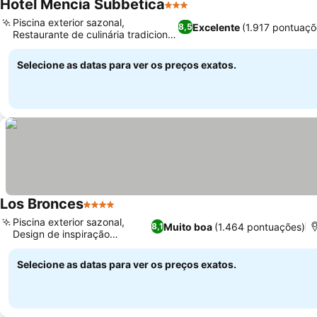
Hotel Mencia Subbetica
3 Estrelas
Ver preços
Piscina exterior sazonal,
Excelente
(1.917 pontuaçõ
8,5
Restaurante de culinária tradicional
Ver preços
espanhola
Selecione as datas para ver os preços exatos.
Los Bronces
4 Estrelas
Ver preços
Piscina exterior sazonal,
Muito boa
(1.464 pontuações)
8,1
Design de inspiração
Ver preços
andaluza
Selecione as datas para ver os preços exatos.