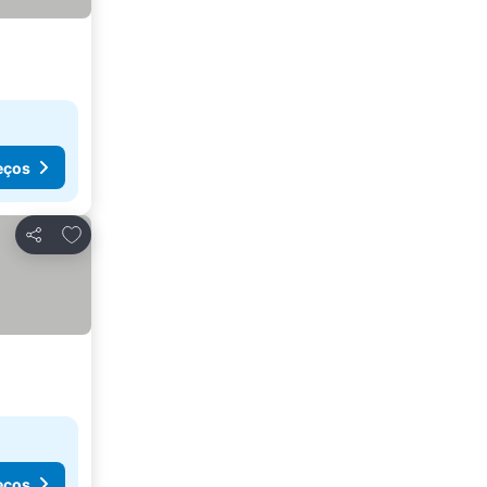
eços
Adicionar aos favoritos
Partilhar
eços