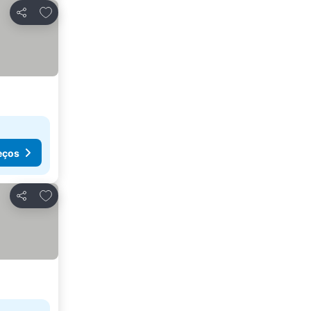
Adicionar aos favoritos
Partilhar
eços
Adicionar aos favoritos
Partilhar