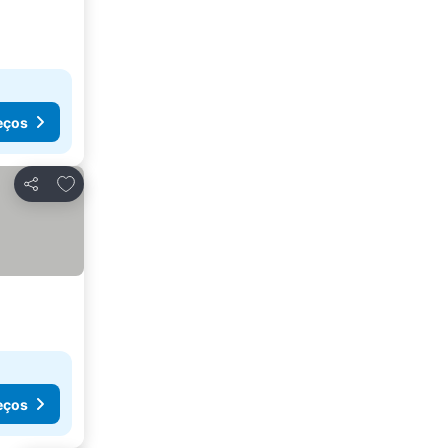
eços
Adicionar aos favoritos
Partilhar
eços