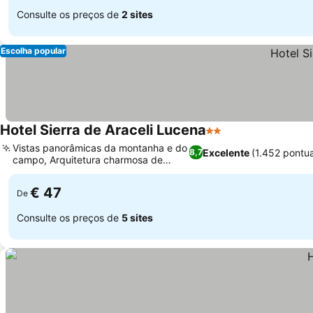
Consulte os preços de
2 sites
Escolha popular
Hotel Sierra de Araceli Lucena
2 Estrelas
Ver preços
Vistas panorâmicas da montanha e do
Excelente
(1.452 pontu
8,7
campo, Arquitetura charmosa de
Ver preços
castelo
€ 47
De
Consulte os preços de
5 sites