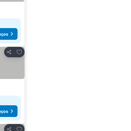
eços
Adicionar aos favoritos
Partilhar
eços
Adicionar aos favoritos