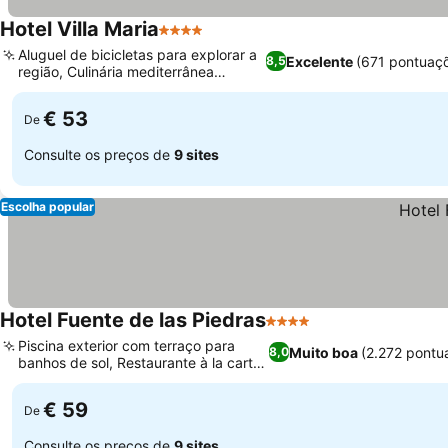
Hotel Villa Maria
4 Estrelas
Ver preços
Aluguel de bicicletas para explorar a
Excelente
(671 pontuaç
8,5
região, Culinária mediterrânea
Ver preços
sazonal
€ 53
De
Consulte os preços de
9 sites
Escolha popular
Hotel Fuente de las Piedras
4 Estrelas
Ver preços
Piscina exterior com terraço para
Muito boa
(2.272 pontu
8,0
banhos de sol, Restaurante à la carte
Ver preços
no local
€ 59
De
Consulte os preços de
9 sites