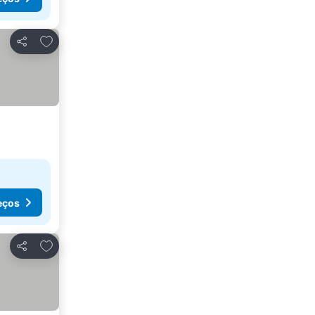
Adicionar aos favoritos
Partilhar
eços
Adicionar aos favoritos
Partilhar