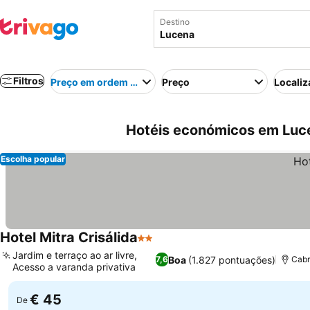
Destino
Filtros
Preço em ordem crescente
Preço
Localiz
Hotéis económicos em Luc
Escolha popular
Hotel Mitra Crisálida
2 Estrelas
Ver preços
Jardim e terraço ao ar livre,
Boa
(1.827 pontuações)
7,6
Cabr
Acesso a varanda privativa
Ver preços
€ 45
De