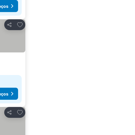
eços
Adicionar aos favoritos
Partilhar
eços
Adicionar aos favoritos
Partilhar