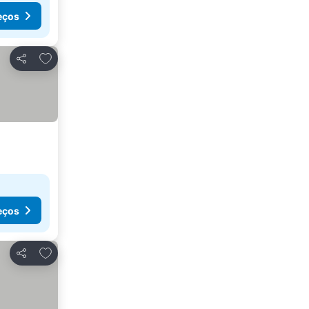
eços
Adicionar aos favoritos
Partilhar
eços
Adicionar aos favoritos
Partilhar