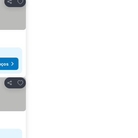
Adicionar aos favoritos
Partilhar
eços
Adicionar aos favoritos
Partilhar