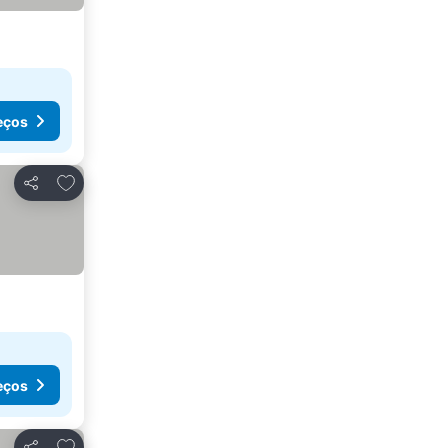
eços
Adicionar aos favoritos
Partilhar
eços
Adicionar aos favoritos