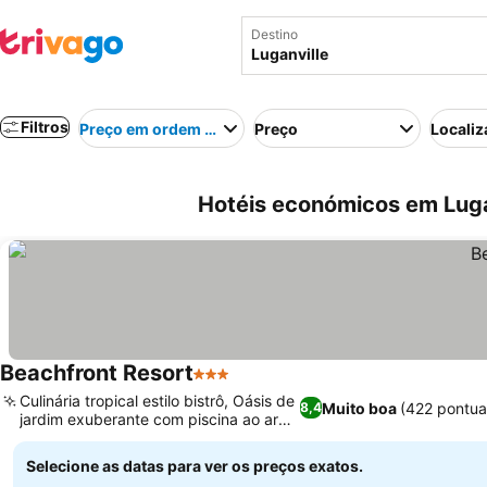
Destino
Filtros
Preço em ordem crescente
Preço
Localiz
Hotéis económicos em Luga
Beachfront Resort
3 Estrelas
Culinária tropical estilo bistrô, Oásis de
Muito boa
(422 pontua
8,4
jardim exuberante com piscina ao ar
livre
Selecione as datas para ver os preços exatos.