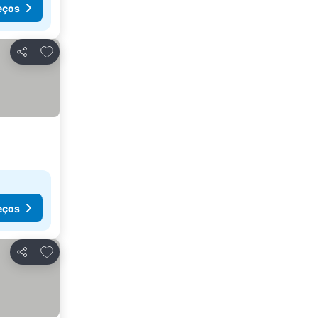
eços
Adicionar aos favoritos
Partilhar
eços
Adicionar aos favoritos
Partilhar