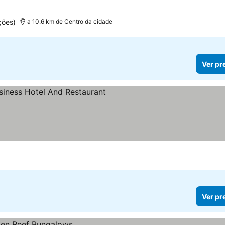
ções)
a 10.6 km de Centro da cidade
Ver pr
relas
Ver pr