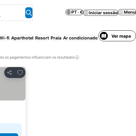
PT · €
Menu
Iniciar sessão
.
Ver mapa
Wi-fi
Aparthotel
Resort
Praia
Ar condicionado
Transfer de/para
o os pagamentos influenciam os resultados
Adicionar aos favoritos
Partilhar