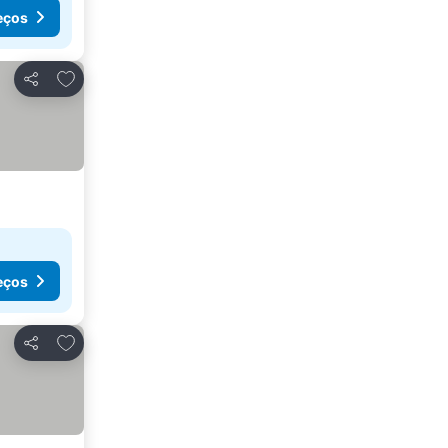
eços
Adicionar aos favoritos
Partilhar
eços
Adicionar aos favoritos
Partilhar