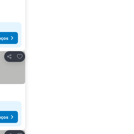
eços
Adicionar aos favoritos
Partilhar
eços