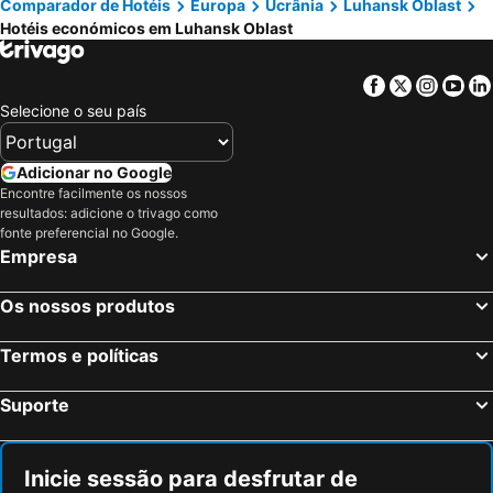
Comparador de Hotéis
Europa
Ucrânia
Luhansk Oblast
Hotéis económicos em Luhansk Oblast
Facebook
Twitter
Insta
Yo
Selecione o seu país
Adicionar no Google
Encontre facilmente os nossos
resultados: adicione o trivago como
fonte preferencial no Google.
Empresa
Os nossos produtos
Termos e políticas
Suporte
Inicie sessão para desfrutar de