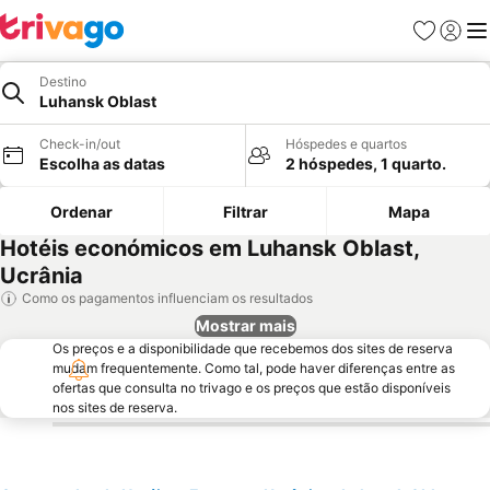
Favoritos
Iniciar
Me
Destino
Luhansk Oblast
Check-in/out
Hóspedes e quartos
Escolha as datas
2 hóspedes, 1 quarto.
Ordenar
Filtrar
Mapa
Hotéis económicos em Luhansk Oblast,
Ucrânia
Como os pagamentos influenciam os resultados
Mostrar mais
Os preços e a disponibilidade que recebemos dos sites de reserva
mudam frequentemente. Como tal, pode haver diferenças entre as
ofertas que consulta no trivago e os preços que estão disponíveis
nos sites de reserva.