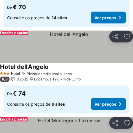
€ 70
De
Consulte os preços de
14 sites
Ver preços
Escolha popular
Partilhar
Ad
Hotel dell'Angelo
Hotel
Pizzaria tradicional a lenha
3 Estrelas
6,8
8.250
Locarno, a 19.0 km de Luino
€ 74
De
Consulte os preços de
9 sites
Ver preços
Escolha popular
Partilhar
Ad