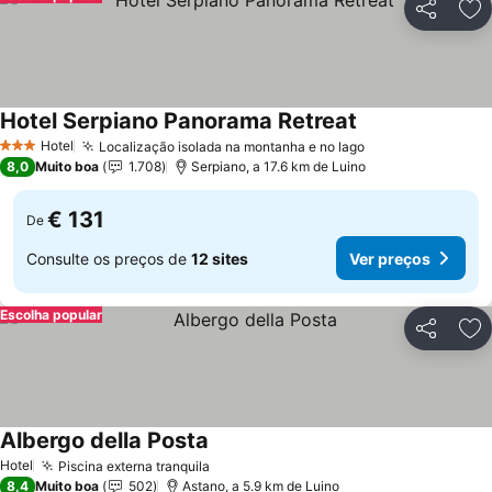
Partilhar
Ad
Hotel Serpiano Panorama Retreat
Hotel
Localização isolada na montanha e no lago
3 Estrelas
8,0
Muito boa
1.708
Serpiano, a 17.6 km de Luino
€ 131
De
Consulte os preços de
12 sites
Ver preços
Escolha popular
Partilhar
Ad
Albergo della Posta
Hotel
Piscina externa tranquila
8,4
Muito boa
502
Astano, a 5.9 km de Luino