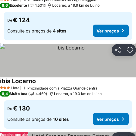
3 Estrelas
8,6
Excelente
1.501
Locarno, a 19.9 km de Luino
€ 124
De
Consulte os preços de
4 sites
Ver preços
Partilhar
Ad
ibis Locarno
Hotel
Proximidade com a Piazza Grande central
3 Estrelas
8,4
Muito boa
4.460
Locarno, a 19.0 km de Luino
€ 130
De
Consulte os preços de
10 sites
Ver preços
Escolha popular