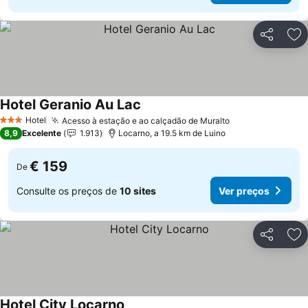
Partilhar
Ad
Hotel Geranio Au Lac
Hotel
Acesso à estação e ao calçadão de Muralto
3 Estrelas
8,9
Excelente
1.913
Locarno, a 19.5 km de Luino
€ 159
De
Consulte os preços de
10 sites
Ver preços
Partilhar
Ad
Hotel City Locarno