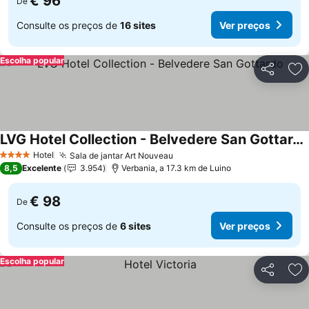
€ 96
De
Consulte os preços de
16 sites
Ver preços
Escolha popular
Partilhar
Ad
LVG Hotel Collection - Belvedere San Gottardo
Hotel
Sala de jantar Art Nouveau
4 Estrelas
8,5
Excelente
3.954
Verbania, a 17.3 km de Luino
€ 98
De
Consulte os preços de
6 sites
Ver preços
Escolha popular
Partilhar
Ad