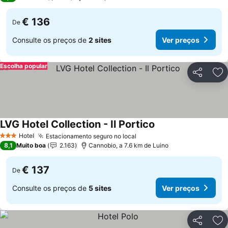
€ 136
De
Consulte os preços de
2 sites
Ver preços
Escolha popular
Partilhar
Ad
LVG Hotel Collection - Il Portico
Hotel
Estacionamento seguro no local
3 Estrelas
8,1
Muito boa
2.163
Cannobio, a 7.6 km de Luino
€ 137
De
Consulte os preços de
5 sites
Ver preços
Partilhar
Ad