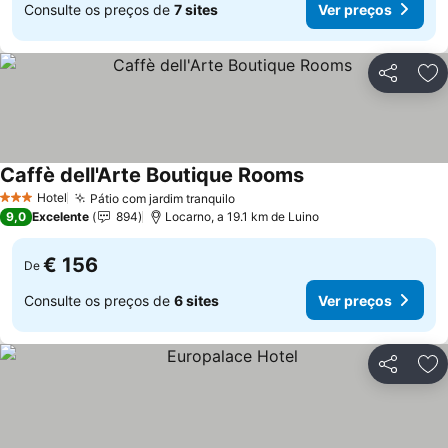
Consulte os preços de
7 sites
Ver preços
Partilhar
Ad
Caffè dell'Arte Boutique Rooms
Hotel
Pátio com jardim tranquilo
3 Estrelas
9,0
Excelente
894
Locarno, a 19.1 km de Luino
€ 156
De
Consulte os preços de
6 sites
Ver preços
Partilhar
Ad