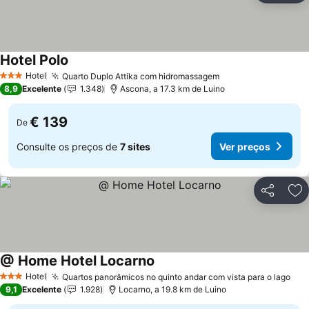
Hotel Polo
Hotel
Quarto Duplo Attika com hidromassagem
3 Estrelas
8,9
Excelente
1.348
Ascona, a 17.3 km de Luino
€ 139
De
Consulte os preços de
7 sites
Ver preços
Partilhar
Ad
@ Home Hotel Locarno
Hotel
Quartos panorâmicos no quinto andar com vista para o lago
3 Estrelas
9,1
Excelente
1.928
Locarno, a 19.8 km de Luino