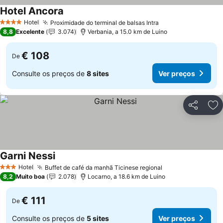
Hotel Ancora
Hotel
Proximidade do terminal de balsas Intra
4 Estrelas
8,8
Excelente
3.074
Verbania, a 15.0 km de Luino
€ 108
De
Consulte os preços de
8 sites
Ver preços
Partilhar
Ad
Garni Nessi
Hotel
Buffet de café da manhã Ticinese regional
3 Estrelas
8,2
Muito boa
2.078
Locarno, a 18.6 km de Luino
€ 111
De
Consulte os preços de
5 sites
Ver preços