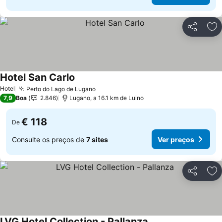
Partilhar
Ad
Hotel San Carlo
Hotel
Perto do Lago de Lugano
7,9
Boa
2.846
Lugano, a 16.1 km de Luino
€ 118
De
Consulte os preços de
7 sites
Ver preços
Partilhar
Ad
LVG Hotel Collection - Pallanza