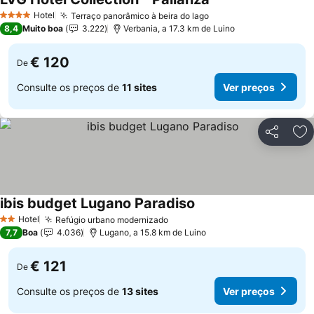
Hotel
Terraço panorâmico à beira do lago
4 Estrelas
8,4
Muito boa
3.222
Verbania, a 17.3 km de Luino
€ 120
De
Consulte os preços de
11 sites
Ver preços
Partilhar
Ad
ibis budget Lugano Paradiso
Hotel
Refúgio urbano modernizado
2 Estrelas
7,7
Boa
4.036
Lugano, a 15.8 km de Luino
€ 121
De
Consulte os preços de
13 sites
Ver preços