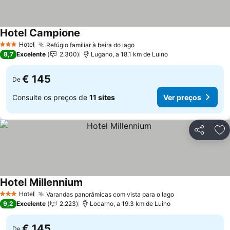
Hotel Campione
Hotel
Refúgio familiar à beira do lago
3 Estrelas
8,7
Excelente
2.300
Lugano, a 18.1 km de Luino
€ 145
De
Consulte os preços de
11 sites
Ver preços
Partilhar
Ad
Hotel Millennium
Hotel
Varandas panorâmicas com vista para o lago
3 Estrelas
9,2
Excelente
2.223
Locarno, a 19.3 km de Luino
€ 145
De