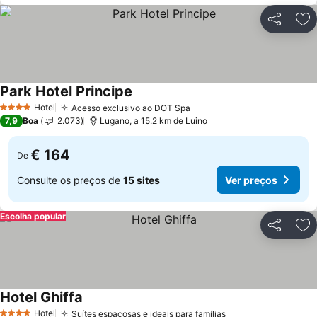
Partilhar
Ad
Park Hotel Principe
Hotel
Acesso exclusivo ao DOT Spa
4 Estrelas
7,9
Boa
2.073
Lugano, a 15.2 km de Luino
€ 164
De
Consulte os preços de
15 sites
Ver preços
Escolha popular
Partilhar
Ad
Hotel Ghiffa
Hotel
Suítes espaçosas e ideais para famílias