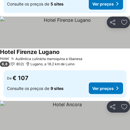
Consulte os preços de
5 sites
Ver preços
Partilhar
Ad
Hotel Firenze Lugano
Hotel
Autêntica culinária marroquina e libanesa
6,8
802
Lugano, a 18.2 km de Luino
€ 107
De
Consulte os preços de
9 sites
Ver preços
Partilhar
Ad