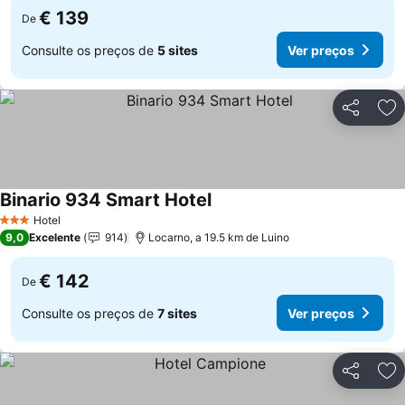
€ 139
De
Consulte os preços de
5 sites
Ver preços
Partilhar
Ad
Binario 934 Smart Hotel
Hotel
3 Estrelas
9,0
Excelente
914
Locarno, a 19.5 km de Luino
€ 142
De
Consulte os preços de
7 sites
Ver preços
Partilhar
Ad