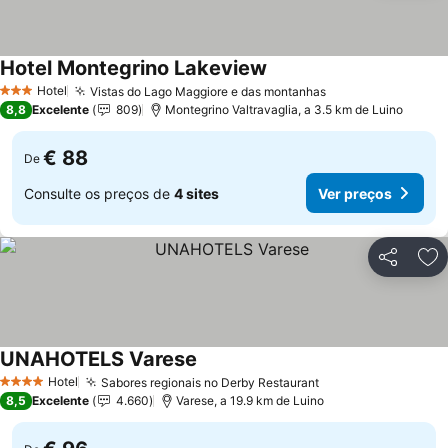
Hotel Montegrino Lakeview
Hotel
Vistas do Lago Maggiore e das montanhas
3 Estrelas
8,8
Excelente
809
Montegrino Valtravaglia, a 3.5 km de Luino
€ 88
De
Consulte os preços de
4 sites
Ver preços
Partilhar
Ad
UNAHOTELS Varese
Hotel
Sabores regionais no Derby Restaurant
4 Estrelas
8,5
Excelente
4.660
Varese, a 19.9 km de Luino