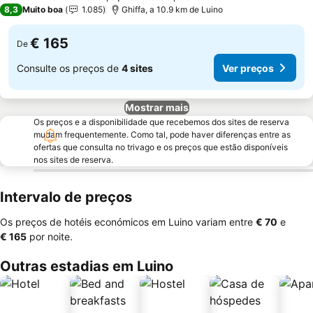
4 Estrelas
8,3
Muito boa
1.085
Ghiffa, a 10.9 km de Luino
€ 165
De
Consulte os preços de
4 sites
Ver preços
Mostrar mais
Os preços e a disponibilidade que recebemos dos sites de reserva
mudam frequentemente. Como tal, pode haver diferenças entre as
ofertas que consulta no trivago e os preços que estão disponíveis
nos sites de reserva.
Intervalo de preços
Os preços de hotéis económicos em Luino variam entre
‎€ 70
e
‎€ 165
por noite.
Outras estadias em Luino