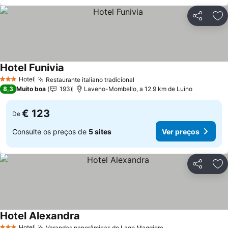
Partilhar
Ad
Hotel Funivia
Hotel
Restaurante italiano tradicional
3 Estrelas
8,3
Muito boa
193
Laveno-Mombello, a 12.9 km de Luino
€ 123
De
Consulte os preços de
5 sites
Ver preços
Partilhar
Ad
Hotel Alexandra
Hotel
Varandas panorâmicas do Lago Maggiore