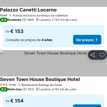
Palazzo Canetti Locarno
Hotel
Acesso exclusivo ao terraço na cobertura
8,9
Excelente
694
Locarno, a 19.0 km de Luino
€ 153
De
Consulte os preços de
4 sites
Ver preços
Partilhar
Ad
Seven Town House Boutique Hotel
Hotel
Restaurante Bottega del Gusto
3 Estrelas
8,2
Muito boa
631
Locarno, a 19.1 km de Luino
€ 154
De