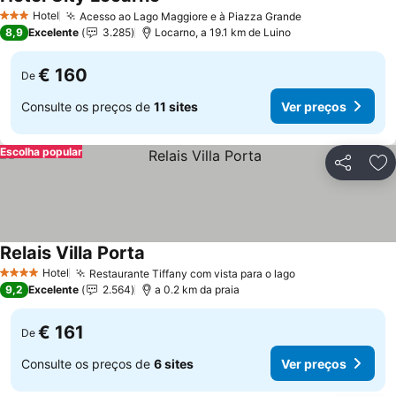
Hotel
Acesso ao Lago Maggiore e à Piazza Grande
3 Estrelas
8,9
Excelente
3.285
Locarno, a 19.1 km de Luino
€ 160
De
Consulte os preços de
11 sites
Ver preços
Escolha popular
Partilhar
Ad
Relais Villa Porta
Hotel
Restaurante Tiffany com vista para o lago
4 Estrelas
9,2
Excelente
2.564
a 0.2 km da praia
€ 161
De
Consulte os preços de
6 sites
Ver preços