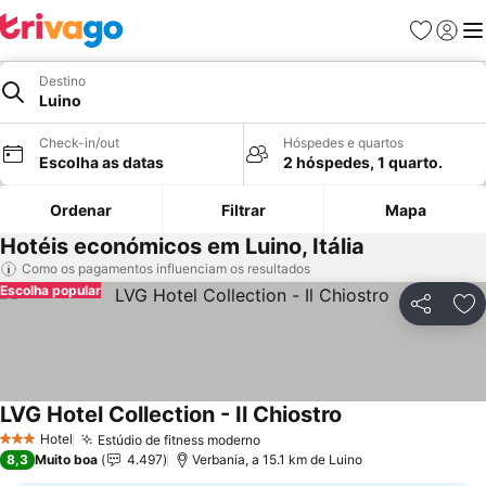
Favoritos
Iniciar
Me
Destino
Luino
Check-in/out
Hóspedes e quartos
Escolha as datas
2 hóspedes, 1 quarto.
Ordenar
Filtrar
Mapa
Hotéis económicos em Luino, Itália
Como os pagamentos influenciam os resultados
Escolha popular
Partilhar
Ad
LVG Hotel Collection - Il Chiostro
Hotel
Estúdio de fitness moderno
3 Estrelas
8,3
Muito boa
4.497
Verbania, a 15.1 km de Luino