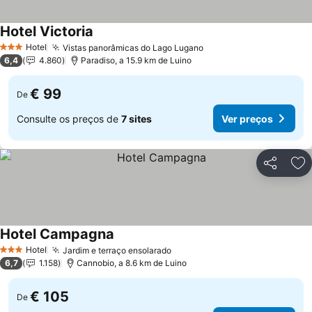
Hotel Victoria
Hotel
Vistas panorâmicas do Lago Lugano
3 Estrelas
6,4
4.860
Paradiso, a 15.9 km de Luino
€ 99
De
Consulte os preços de
7 sites
Ver preços
Partilhar
Ad
Hotel Campagna
Hotel
Jardim e terraço ensolarado
3 Estrelas
6,7
1.158
Cannobio, a 8.6 km de Luino
€ 105
De