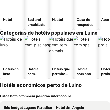
Hotel
Bed and
Hostel
Casa de
Apar
breakfasts
hóspedes
Categorias de hotéis populares em Luino
Hotéis de
Hotéis
Hotéis que
Hotéis
Hotéi
luxo
com
permitem
com spa
praia
piscinas
animais
Hotéis económicos perto de Luino
Estes hotéis também poderão interessá-lo...
ibis budget Lugano Paradiso
Hotel dell'Angelo