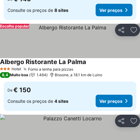
Consulte os preços de
8 sites
Ver preços
Escolha popular
Partilhar
Ad
Albergo Ristorante La Palma
Hotel
Forno a lenha para pizzas
3 Estrelas
8,4
Muito boa
1.464
Bissone, a 18.1 km de Luino
€ 150
De
Consulte os preços de
4 sites
Ver preços
Partilhar
Ad