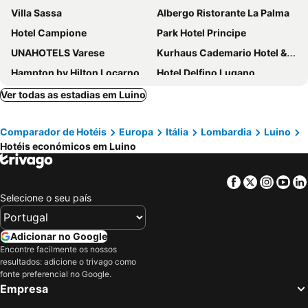
Villa Sassa
Albergo Ristorante La Palma
Hotel Campione
Park Hotel Principe
UNAHOTELS Varese
Kurhaus Cademario Hotel & Spa
Hampton by Hilton Locarno
Hotel Delfino Lugano
Continental Parkhotel
Hotel Il Canneto
Ver todas as estadias em Luino
Hotel Colibrì
Grand Hotel Campione
Comparador de Hotéis
Europa
Itália
Lombardia
Luino
Colorado Hotel
Hotel Splendide Royal
Hotéis económicos em Luino
Suitenhotel Parco Paradiso
Acquarello Swiss Quality Hotel
Hotel Ceresio
Hotel Serpiano Panorama Retreat
Facebook
Twitter
Insta
Yo
Hotel Geranio Au Lac
Novotel Lugano Paradiso
Selecione o seu país
ibis Lugano Paradiso
Hotel City Lugano
Grand Hotel Majestic
H4 Hotel Arcadia Locarno
Adicionar no Google
Encontre facilmente os nossos
Hotel La Palma au Lac
Hotel Montegrino Lakeview
resultados: adicione o trivago como
Albergo Paradiso
ibis Locarno
fonte preferencial no Google.
Empresa
Hotel City Locarno
Hotel Muralto