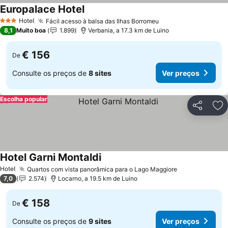
Europalace Hotel
Hotel
Fácil acesso à balsa das Ilhas Borromeu
3 Estrelas
8,1
Muito boa
1.899
Verbania, a 17.3 km de Luino
€ 156
De
Consulte os preços de
8 sites
Ver preços
Escolha popular
Partilhar
Ad
Hotel Garni Montaldi
Hotel
Quartos com vista panorâmica para o Lago Maggiore
7,0
2.574
Locarno, a 19.5 km de Luino
€ 158
De
Consulte os preços de
9 sites
Ver preços