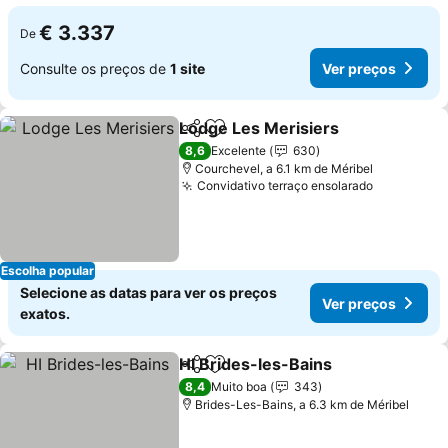
€ 3.337
De
Consulte os preços de
1 site
Ver preços
Lodge Les Merisiers
Partilhar
Adicionar aos favoritos
8,6
Excelente
630
Courchevel, a 6.1 km de Méribel
Convidativo terraço ensolarado
Escolha popular
Selecione as datas para ver os preços
Ver preços
exatos.
HI Brides-les-Bains
Partilhar
Adicionar aos favoritos
8,4
Muito boa
343
Brides-Les-Bains, a 6.3 km de Méribel