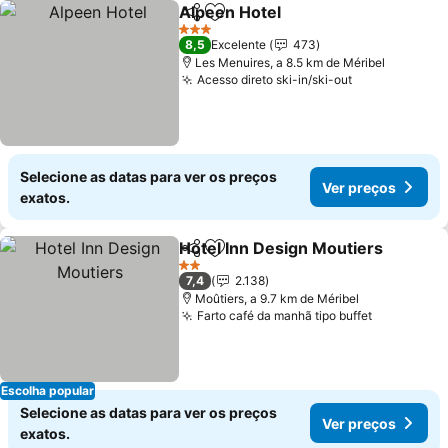
Alpeen Hotel
Partilhar
Adicionar aos favoritos
3 Estrelas
8,5
Excelente
473
Les Menuires, a 8.5 km de Méribel
Acesso direto ski-in/ski-out
Selecione as datas para ver os preços
Ver preços
exatos.
Hotel Inn Design Moutiers
Partilhar
Adicionar aos favoritos
2 Estrelas
7,4
2.138
Moûtiers, a 9.7 km de Méribel
Farto café da manhã tipo buffet
Escolha popular
Selecione as datas para ver os preços
Ver preços
exatos.