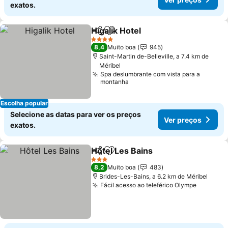
exatos.
Higalik Hotel
Partilhar
Adicionar aos favoritos
4 Estrelas
8,4
Muito boa
945
Saint-Martin de-Belleville, a 7.4 km de
Méribel
Spa deslumbrante com vista para a
montanha
Escolha popular
Selecione as datas para ver os preços
Ver preços
exatos.
Hôtel Les Bains
Partilhar
Adicionar aos favoritos
3 Estrelas
8,2
Muito boa
483
Brides-Les-Bains, a 6.2 km de Méribel
Fácil acesso ao teleférico Olympe