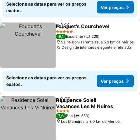
Selecione as datas para ver os preços
Ver preços
exatos.
Fouquet's Courchevel
Partilhar
Adicionar aos favoritos
5 Estrelas
9,1
Excelente
229
Saint-Bon-Tarentaise, a 5.9 km de Méribel
Design de interiores elegante e refinado
Selecione as datas para ver os preços
Ver preços
exatos.
Residence Soleil
Partilhar
Adicionar aos favoritos
Vacances Les M Nuires
4 Estrelas
7,6
Boa
653
Les Menuires, a 8.0 km de Méribel