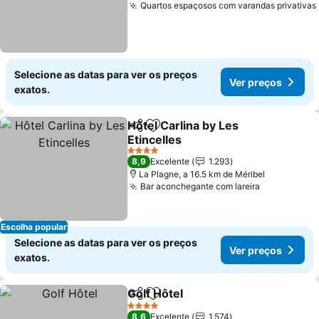
Quartos espaçosos com varandas privativas
Selecione as datas para ver os preços
Ver preços
exatos.
Hôtel Carlina by Les
Partilhar
Adicionar aos favoritos
Etincelles
4 Estrelas
8,9
Excelente
1.293
La Plagne, a 16.5 km de Méribel
Bar aconchegante com lareira
Escolha popular
Selecione as datas para ver os preços
Ver preços
exatos.
Golf Hôtel
Partilhar
Adicionar aos favoritos
4 Estrelas
8,6
Excelente
1.574