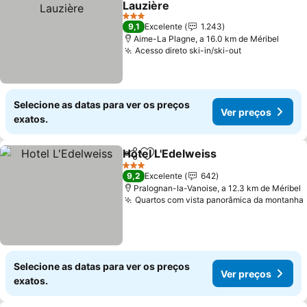
Lauzière
3 Estrelas
9,1
Excelente
1.243
Aime-La Plagne, a 16.0 km de Méribel
Acesso direto ski-in/ski-out
Selecione as datas para ver os preços
Ver preços
exatos.
Hotel L'Edelweiss
Partilhar
Adicionar aos favoritos
3 Estrelas
9,2
Excelente
642
Pralognan-la-Vanoise, a 12.3 km de Méribel
Quartos com vista panorâmica da montanha
Selecione as datas para ver os preços
Ver preços
exatos.