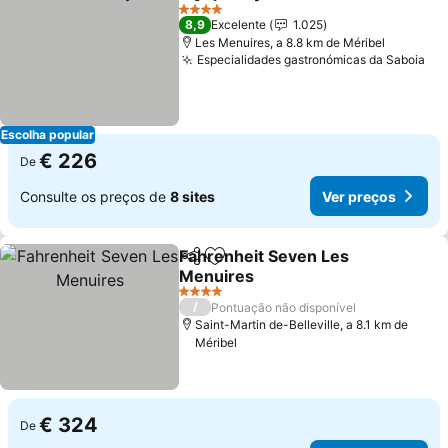
Partilhar
Adicionar aos favoritos
4 Estrelas
8,9
Excelente
1.025
Les Menuires, a 8.8 km de Méribel
Especialidades gastronómicas da Saboia
Escolha popular
€ 226
De
Consulte os preços de
8 sites
Ver preços
Fahrenheit Seven Les
Partilhar
Adicionar aos favoritos
Menuires
4 Estrelas
/
Pontuação não disponível
Saint-Martin de-Belleville, a 8.1 km de
Méribel
€ 324
De