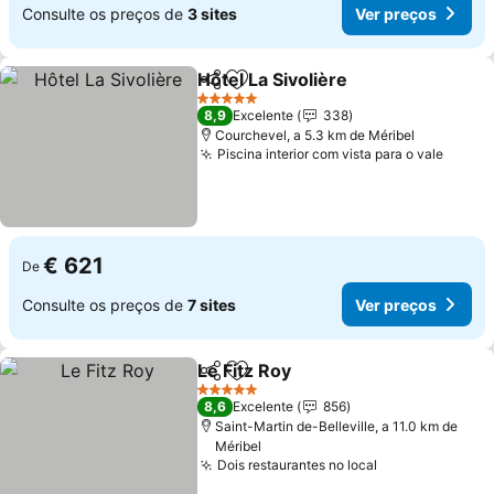
Consulte os preços de
3 sites
Ver preços
Hôtel La Sivolière
Partilhar
Adicionar aos favoritos
5 Estrelas
8,9
Excelente
338
Courchevel, a 5.3 km de Méribel
Piscina interior com vista para o vale
€ 621
De
Consulte os preços de
7 sites
Ver preços
Le Fitz Roy
Partilhar
Adicionar aos favoritos
5 Estrelas
8,6
Excelente
856
Saint-Martin de-Belleville, a 11.0 km de
Méribel
Dois restaurantes no local