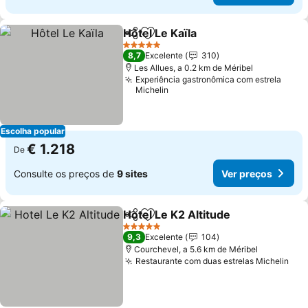
Hôtel Le Kaïla
Partilhar
Adicionar aos favoritos
5 Estrelas
8,7
Excelente
310
Les Allues, a 0.2 km de Méribel
Experiência gastronômica com estrela
Michelin
Escolha popular
€ 1.218
De
Consulte os preços de
9 sites
Ver preços
Hotel Le K2 Altitude
Partilhar
Adicionar aos favoritos
5 Estrelas
9,3
Excelente
104
Courchevel, a 5.6 km de Méribel
Restaurante com duas estrelas Michelin