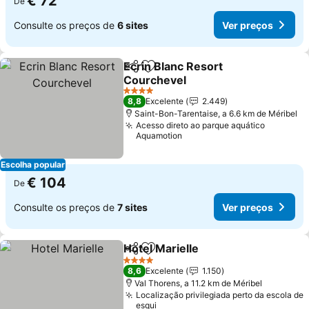
€ 72
De
Consulte os preços de
6 sites
Ver preços
Ecrin Blanc Resort
Partilhar
Adicionar aos favoritos
Courchevel
4 Estrelas
8,8
Excelente
2.449
Saint-Bon-Tarentaise, a 6.6 km de Méribel
Acesso direto ao parque aquático
Aquamotion
Escolha popular
€ 104
De
Consulte os preços de
7 sites
Ver preços
Hotel Marielle
Partilhar
Adicionar aos favoritos
4 Estrelas
8,6
Excelente
1.150
Val Thorens, a 11.2 km de Méribel
Localização privilegiada perto da escola de
esqui