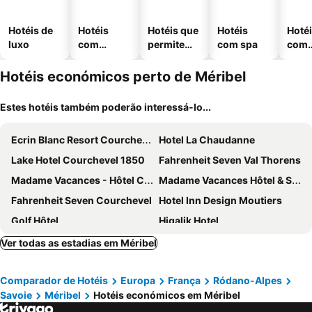
Hotéis de
Hotéis
Hotéis que
Hotéis
Hoté
luxo
com
permitem
com spa
com
piscinas
animais
esta
ment
Hotéis económicos perto de Méribel
Estes hotéis também poderão interessá-lo...
Ecrin Blanc Resort Courchevel
Hotel La Chaudanne
Lake Hotel Courchevel 1850
Fahrenheit Seven Val Thorens
Madame Vacances - Hôtel Courchevel Olympic
Madame Vacances Hôtel & Spa Le Mottaret
Fahrenheit Seven Courchevel
Hotel Inn Design Moutiers
Golf Hôtel
Higalik Hotel
Residence Soleil Vacances Les M Nuires
Hotel Marielle
Ver todas as estadias em Méribel
Hotel Le Savoy
Hotel Le Roc
Comparador de Hotéis
Europa
França
Ródano-Alpes
Snow Lodge Hotel Courchevel 1850
Résidence La Rochetaillée
Savoie
Méribel
Hotéis económicos em Méribel
Hotel les Flocons Courchevel
Belambra Clubs Les Menuires - Neige Et Ciel