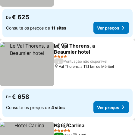
€ 625
De
Consulte os preços de
11 sites
Ver preços
Le Val Thorens, a
Partilhar
Adicionar aos favoritos
Beaumier hotel
4 Estrelas
/
Pontuação não disponível
Val Thorens, a 11.1 km de Méribel
€ 658
De
Consulte os preços de
4 sites
Ver preços
Hotel Carlina
Partilhar
Adicionar aos favoritos
5 Estrelas