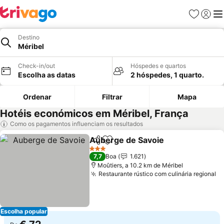
Favoritos
Iniciar
Me
Destino
Méribel
Check-in/out
Hóspedes e quartos
Escolha as datas
2 hóspedes, 1 quarto.
Ordenar
Filtrar
Mapa
Hotéis económicos em Méribel, França
Como os pagamentos influenciam os resultados
Auberge de Savoie
Partilhar
Adicionar aos favoritos
3 Estrelas
7,7
Boa
1.621
Moûtiers, a 10.2 km de Méribel
Restaurante rústico com culinária regional
Escolha popular