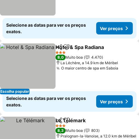
Selecione as datas para ver os preços
Ver preços
exatos.
Hotel & Spa Radiana
Partilhar
Adicionar aos favoritos
3 Estrelas
8,0
Muito boa
4.470
La Léchère, a 14.9 km de Méribel
O maior centro de spa em Saboia
Escolha popular
Selecione as datas para ver os preços
Ver preços
exatos.
Le Télémark
Partilhar
Adicionar aos favoritos
3 Estrelas
8,3
Muito boa
803
Pralognan-la-Vanoise, a 12.0 km de Méribel