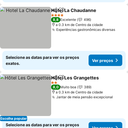
Hotel La Chaudanne
Partilhar
Adicionar aos favoritos
4 Estrelas
8,8
Excelente
496
a 0.3 km de Centro da cidade
Experiências gastronômicas diversas
Selecione as datas para ver os preços
Ver preços
exatos.
Hôtel Les Grangettes
Partilhar
Adicionar aos favoritos
2 Estrelas
8,0
Muito boa
389
a 0.3 km de Centro da cidade
Jantar de meia pensão excepcional
Escolha popular
Selecione as datas para ver os preços
Ver preços