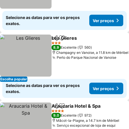
Selecione as datas para ver os preços
Ver preços
exatos.
Les Glieres
Partilhar
Adicionar aos favoritos
3 Estrelas
8,9
Excelente
560
Champagny en Vanoise, a 11.8 km de Méribel
Perto do Parque Nacional de Vanoise
Escolha popular
Selecione as datas para ver os preços
Ver preços
exatos.
Araucaria Hotel & Spa
Partilhar
Adicionar aos favoritos
4 Estrelas
9,0
Excelente
972
Mâcot-la-Plagne, a 14.7 km de Méribel
Serviço excepcional de loja de esqui