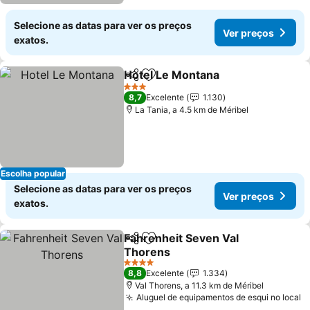
Selecione as datas para ver os preços
Ver preços
exatos.
Hotel Le Montana
Partilhar
Adicionar aos favoritos
3 Estrelas
8,7
Excelente
1.130
La Tania, a 4.5 km de Méribel
Escolha popular
Selecione as datas para ver os preços
Ver preços
exatos.
Fahrenheit Seven Val
Partilhar
Adicionar aos favoritos
Thorens
4 Estrelas
8,8
Excelente
1.334
Val Thorens, a 11.3 km de Méribel
Aluguel de equipamentos de esqui no local