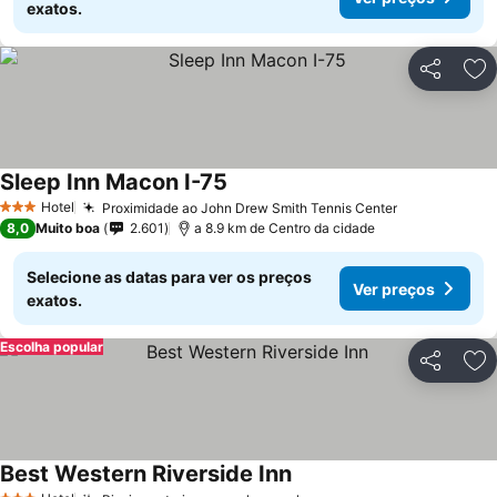
exatos.
Partilhar
Ad
Sleep Inn Macon I-75
Hotel
Proximidade ao John Drew Smith Tennis Center
3 Estrelas
8,0
Muito boa
2.601
a 8.9 km de Centro da cidade
Selecione as datas para ver os preços
Ver preços
exatos.
Escolha popular
Partilhar
Ad
Best Western Riverside Inn