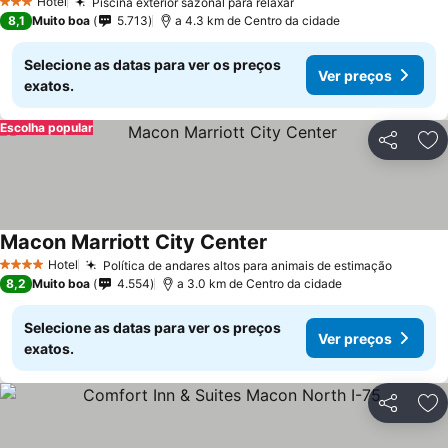
Hotel
Piscina exterior sazonal para relaxar
3 Estrelas
8,1
Muito boa
5.713
a 4.3 km de Centro da cidade
Selecione as datas para ver os preços
Ver preços
exatos.
Escolha popular
Partilhar
Ad
Macon Marriott City Center
Hotel
Política de andares altos para animais de estimação
4 Estrelas
8,2
Muito boa
4.554
a 3.0 km de Centro da cidade
Selecione as datas para ver os preços
Ver preços
exatos.
Partilhar
Ad