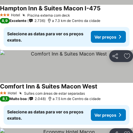
Hampton Inn & Suites Macon I-475
Hotel
Piscina externa com deck
3 Estrelas
8,9
Excelente
2.736
a 7.3 km de Centro da cidade
Selecione as datas para ver os preços
Ver preços
exatos.
Partilhar
Ad
Comfort Inn & Suites Macon West
Hotel
Suítes com áreas de estar separadas
2 Estrelas
8,1
Muito boa
2.048
a 7.5 km de Centro da cidade
Selecione as datas para ver os preços
Ver preços
exatos.