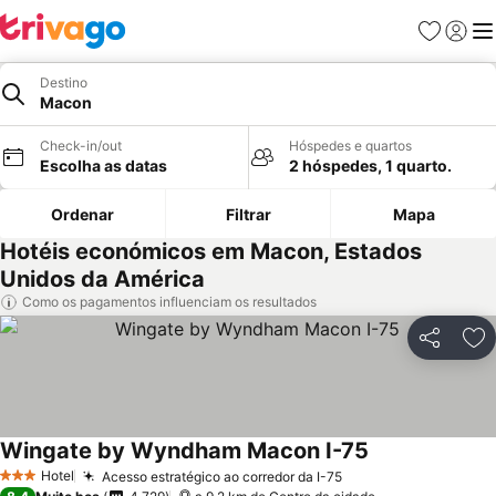
Favoritos
Iniciar
Me
Destino
Macon
Check-in/out
Hóspedes e quartos
Escolha as datas
2 hóspedes, 1 quarto.
Ordenar
Filtrar
Mapa
Hotéis económicos em Macon, Estados
Unidos da América
Como os pagamentos influenciam os resultados
Partilhar
Ad
Wingate by Wyndham Macon I-75
Hotel
Acesso estratégico ao corredor da I-75
3 Estrelas