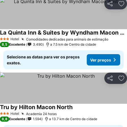
Partilhar
Ad
La Quinta Inn & Suites by Wyndham Macon West
Hotel
Comodidades dedicadas para animais de estimação
3 Estrelas
8,5
Excelente
3.490
a 7.5 km de Centro da cidade
Selecione as datas para ver os preços
Ver preços
exatos.
Partilhar
Ad
Tru by Hilton Macon North
Hotel
Academia 24 horas
3 Estrelas
8,8
Excelente
1.594
a 13.7 km de Centro da cidade