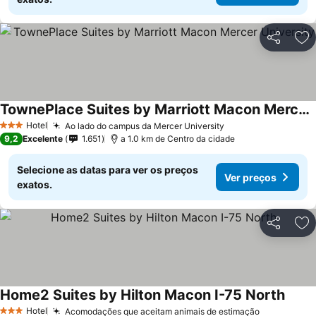
Partilhar
Ad
TownePlace Suites by Marriott Macon Mercer University
Hotel
Ao lado do campus da Mercer University
3 Estrelas
9,2
Excelente
1.651
a 1.0 km de Centro da cidade
Selecione as datas para ver os preços
Ver preços
exatos.
Partilhar
Ad
Home2 Suites by Hilton Macon I-75 North
Hotel
Acomodações que aceitam animais de estimação
3 Estrelas