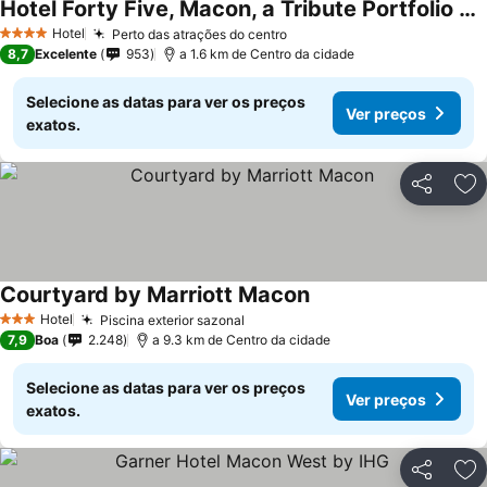
Hotel Forty Five, Macon, a Tribute Portfolio Hotel
Hotel
Perto das atrações do centro
4 Estrelas
8,7
Excelente
953
a 1.6 km de Centro da cidade
Selecione as datas para ver os preços
Ver preços
exatos.
Partilhar
Ad
Courtyard by Marriott Macon
Hotel
Piscina exterior sazonal
3 Estrelas
7,9
Boa
2.248
a 9.3 km de Centro da cidade
Selecione as datas para ver os preços
Ver preços
exatos.
Partilhar
Ad