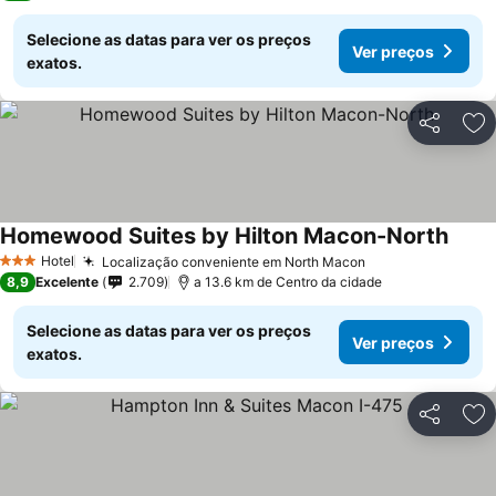
Selecione as datas para ver os preços
Ver preços
exatos.
Partilhar
Ad
Homewood Suites by Hilton Macon-North
Hotel
Localização conveniente em North Macon
3 Estrelas
8,9
Excelente
2.709
a 13.6 km de Centro da cidade
Selecione as datas para ver os preços
Ver preços
exatos.
Partilhar
Ad