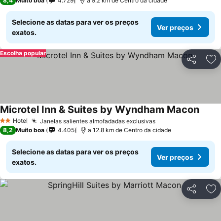
8,4
Muito boa
4.729
a 9.2 km de Centro da cidade
Selecione as datas para ver os preços
Ver preços
exatos.
Escolha popular
Partilhar
Ad
Microtel Inn & Suites by Wyndham Macon
Hotel
Janelas salientes almofadadas exclusivas
2 Estrelas
8,2
Muito boa
4.405
a 12.8 km de Centro da cidade
Selecione as datas para ver os preços
Ver preços
exatos.
Partilhar
Ad