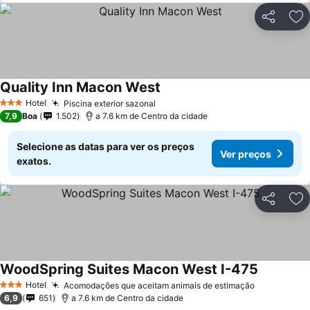
Partilhar
Ad
Quality Inn Macon West
Hotel
Piscina exterior sazonal
3 Estrelas
7,9
Boa
1.502
a 7.6 km de Centro da cidade
Selecione as datas para ver os preços
Ver preços
exatos.
Partilhar
Ad
WoodSpring Suites Macon West I-475
Hotel
Acomodações que aceitam animais de estimação
3 Estrelas
6,9
651
a 7.6 km de Centro da cidade