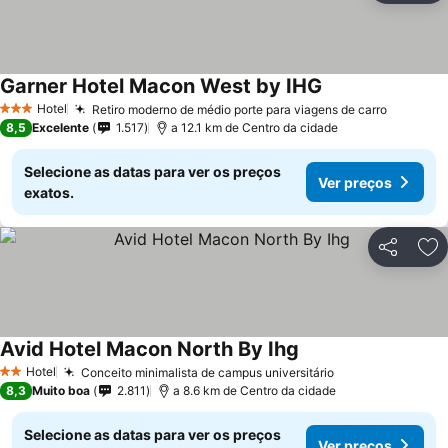
Garner Hotel Macon West by IHG
Hotel
Retiro moderno de médio porte para viagens de carro
3 Estrelas
8,5
Excelente
1.517
a 12.1 km de Centro da cidade
Selecione as datas para ver os preços
Ver preços
exatos.
Partilhar
Ad
Avid Hotel Macon North By Ihg
Hotel
Conceito minimalista de campus universitário
2 Estrelas
8,3
Muito boa
2.811
a 8.6 km de Centro da cidade
Selecione as datas para ver os preços
Ver preços