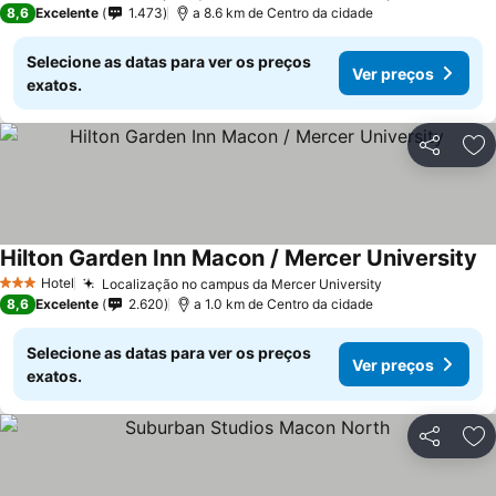
8,6
Excelente
1.473
a 8.6 km de Centro da cidade
Selecione as datas para ver os preços
Ver preços
exatos.
Partilhar
Ad
Hilton Garden Inn Macon / Mercer University
Hotel
Localização no campus da Mercer University
3 Estrelas
8,6
Excelente
2.620
a 1.0 km de Centro da cidade
Selecione as datas para ver os preços
Ver preços
exatos.
Partilhar
Ad