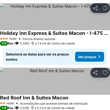
Partilhar
Ad
Holiday Inn Express & Suites Macon - I-475 By Ihg
Hotel
Piscina exterior sazonal
3 Estrelas
7,9
Boa
3.393
a 7.4 km de Centro da cidade
Selecione as datas para ver os preços
Ver preços
exatos.
Partilhar
Ad
Red Roof Inn & Suites Macon
Hotel
Acomodações que aceitam animais de estimação
2 Estrelas
7,8
Boa
3.029
a 5.2 km de Centro da cidade