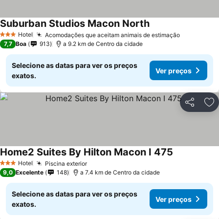
Suburban Studios Macon North
Hotel
Acomodações que aceitam animais de estimação
3 Estrelas
7,7
Boa
913
a 9.2 km de Centro da cidade
Selecione as datas para ver os preços
Ver preços
exatos.
Partilhar
Ad
Home2 Suites By Hilton Macon I 475
Hotel
Piscina exterior
3 Estrelas
9,0
Excelente
148
a 7.4 km de Centro da cidade
Selecione as datas para ver os preços
Ver preços
exatos.