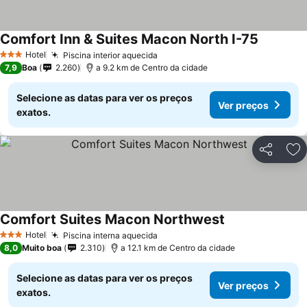
Comfort Inn & Suites Macon North I-75
Hotel
Piscina interior aquecida
3 Estrelas
7,9
Boa
2.260
a 9.2 km de Centro da cidade
Selecione as datas para ver os preços
Ver preços
exatos.
Partilhar
Ad
Comfort Suites Macon Northwest
Hotel
Piscina interna aquecida
3 Estrelas
8,0
Muito boa
2.310
a 12.1 km de Centro da cidade
Selecione as datas para ver os preços
Ver preços
exatos.