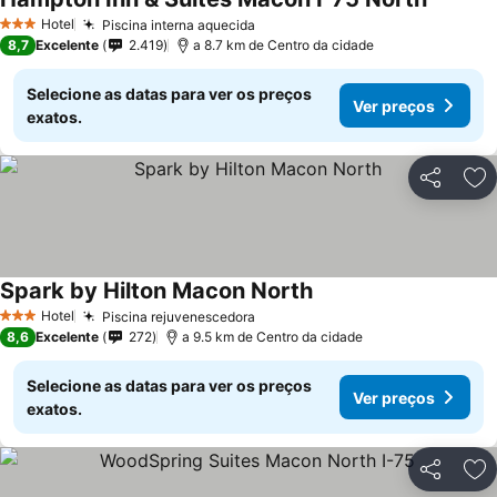
Hotel
Piscina interna aquecida
3 Estrelas
8,7
Excelente
2.419
a 8.7 km de Centro da cidade
Selecione as datas para ver os preços
Ver preços
exatos.
Partilhar
Ad
Spark by Hilton Macon North
Hotel
Piscina rejuvenescedora
3 Estrelas
8,6
Excelente
272
a 9.5 km de Centro da cidade
Selecione as datas para ver os preços
Ver preços
exatos.
Partilhar
Ad