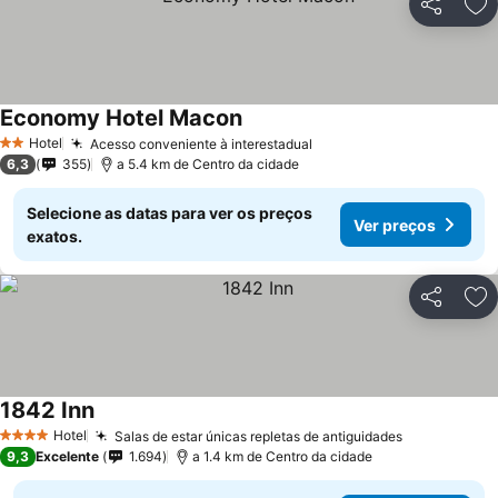
Partilhar
Ad
Economy Hotel Macon
Hotel
Acesso conveniente à interestadual
2 Estrelas
6,3
355
a 5.4 km de Centro da cidade
Selecione as datas para ver os preços
Ver preços
exatos.
Partilhar
Ad
1842 Inn
Hotel
Salas de estar únicas repletas de antiguidades
4 Estrelas
9,3
Excelente
1.694
a 1.4 km de Centro da cidade