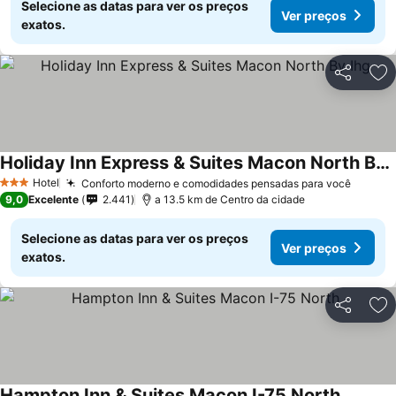
Selecione as datas para ver os preços
Ver preços
exatos.
Partilhar
Ad
Holiday Inn Express & Suites Macon North By Ihg
Hotel
Conforto moderno e comodidades pensadas para você
3 Estrelas
9,0
Excelente
2.441
a 13.5 km de Centro da cidade
Selecione as datas para ver os preços
Ver preços
exatos.
Partilhar
Ad
Hampton Inn & Suites Macon I-75 North