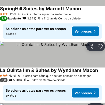
SpringHill Suites by Marriott Macon
Hotel
Piscina interna aquecida em forma de L
3 Estrelas
8,5
Excelente
3.643
a 11.2 km de Centro da cidade
Selecione as datas para ver os preços
Ver preços
exatos.
Partilhar
Ad
La Quinta Inn & Suites by Wyndham Macon
Hotel
Quartos com pátio que aceitam animais de estimação
3 Estrelas
6,6
5.200
a 8.8 km de Centro da cidade
Selecione as datas para ver os preços
Ver preços
exatos.