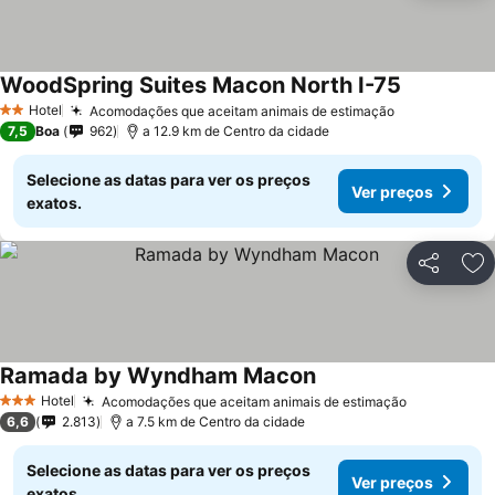
WoodSpring Suites Macon North I-75
Hotel
Acomodações que aceitam animais de estimação
2 Estrelas
7,5
Boa
962
a 12.9 km de Centro da cidade
Selecione as datas para ver os preços
Ver preços
exatos.
Partilhar
Ad
Ramada by Wyndham Macon
Hotel
Acomodações que aceitam animais de estimação
3 Estrelas
6,6
2.813
a 7.5 km de Centro da cidade
Selecione as datas para ver os preços
Ver preços
exatos.