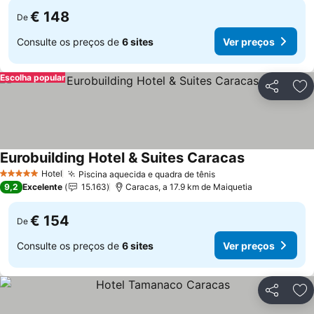
€ 148
De
Consulte os preços de
6 sites
Ver preços
Escolha popular
Partilhar
Ad
Eurobuilding Hotel & Suites Caracas
Hotel
Piscina aquecida e quadra de tênis
5 Estrelas
9,2
Excelente
15.163
Caracas, a 17.9 km de Maiquetia
€ 154
De
Consulte os preços de
6 sites
Ver preços
Partilhar
Ad