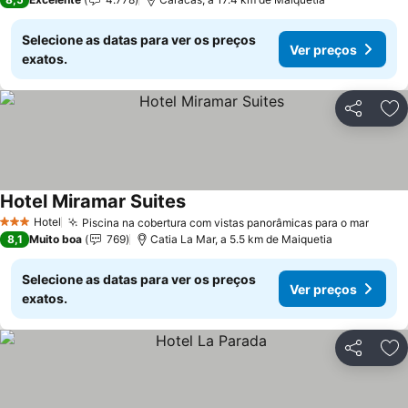
Selecione as datas para ver os preços
Ver preços
exatos.
Partilhar
Ad
Hotel Miramar Suites
Hotel
Piscina na cobertura com vistas panorâmicas para o mar
3 Estrelas
8,1
Muito boa
769
Catia La Mar, a 5.5 km de Maiquetia
Selecione as datas para ver os preços
Ver preços
exatos.
Partilhar
Ad