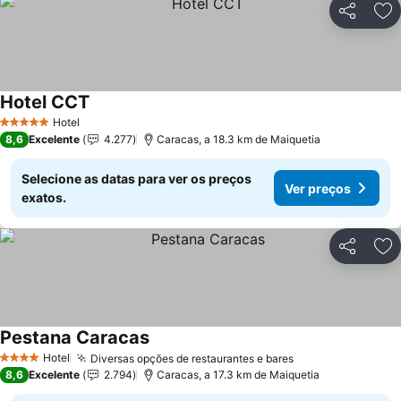
Partilhar
Ad
Hotel CCT
Hotel
5 Estrelas
8,6
Excelente
4.277
Caracas, a 18.3 km de Maiquetia
Selecione as datas para ver os preços
Ver preços
exatos.
Partilhar
Ad
Pestana Caracas
Hotel
Diversas opções de restaurantes e bares
4 Estrelas
8,6
Excelente
2.794
Caracas, a 17.3 km de Maiquetia