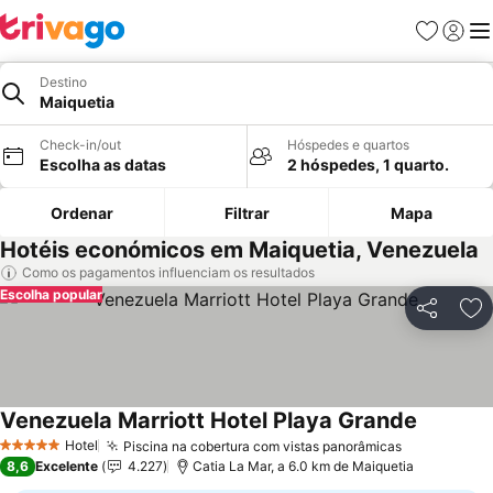
Favoritos
Iniciar
Me
Destino
Maiquetia
Check-in/out
Hóspedes e quartos
Escolha as datas
2 hóspedes, 1 quarto.
Ordenar
Filtrar
Mapa
Hotéis económicos em Maiquetia, Venezuela
Como os pagamentos influenciam os resultados
Escolha popular
Partilhar
Ad
Venezuela Marriott Hotel Playa Grande
Hotel
Piscina na cobertura com vistas panorâmicas
5 Estrelas
8,6
Excelente
4.227
Catia La Mar, a 6.0 km de Maiquetia