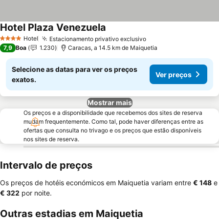
Hotel Plaza Venezuela
Hotel
Estacionamento privativo exclusivo
4 Estrelas
7,9
Boa
1.230
Caracas, a 14.5 km de Maiquetia
Selecione as datas para ver os preços
Ver preços
exatos.
Mostrar mais
Os preços e a disponibilidade que recebemos dos sites de reserva
mudam frequentemente. Como tal, pode haver diferenças entre as
ofertas que consulta no trivago e os preços que estão disponíveis
nos sites de reserva.
Intervalo de preços
Os preços de hotéis económicos em Maiquetia variam entre
‎€ 148
e
‎€ 322
por noite.
Outras estadias em Maiquetia