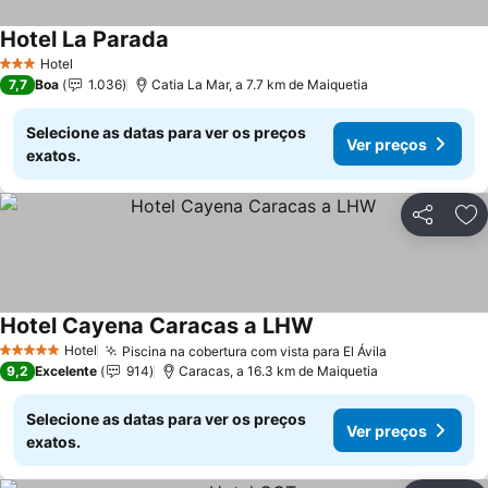
Hotel La Parada
Hotel
3 Estrelas
7,7
Boa
1.036
Catia La Mar, a 7.7 km de Maiquetia
Selecione as datas para ver os preços
Ver preços
exatos.
Partilhar
Ad
Hotel Cayena Caracas a LHW
Hotel
Piscina na cobertura com vista para El Ávila
5 Estrelas
9,2
Excelente
914
Caracas, a 16.3 km de Maiquetia
Selecione as datas para ver os preços
Ver preços
exatos.