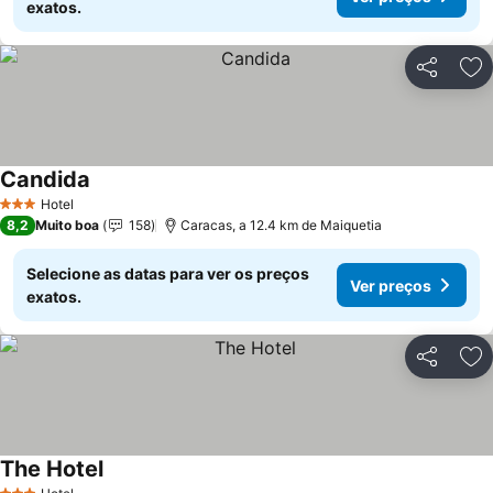
exatos.
Partilhar
Ad
Candida
Hotel
3 Estrelas
8,2
Muito boa
158
Caracas, a 12.4 km de Maiquetia
Selecione as datas para ver os preços
Ver preços
exatos.
Partilhar
Ad
The Hotel