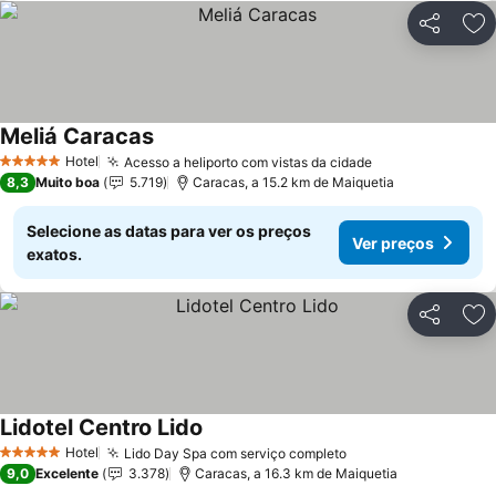
Partilhar
Ad
Meliá Caracas
Hotel
Acesso a heliporto com vistas da cidade
5 Estrelas
8,3
Muito boa
5.719
Caracas, a 15.2 km de Maiquetia
Selecione as datas para ver os preços
Ver preços
exatos.
Partilhar
Ad
Lidotel Centro Lido
Hotel
Lido Day Spa com serviço completo
5 Estrelas
9,0
Excelente
3.378
Caracas, a 16.3 km de Maiquetia