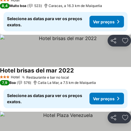
Hotel
3 Estrelas
8,4
Muito boa
523
Caracas, a 16.3 km de Maiquetia
Selecione as datas para ver os preços
Ver preços
exatos.
Partilhar
Ad
Hotel brisas del mar 2022
Hotel
Restaurante e bar no local
3 Estrelas
7,9
Boa
576
Catia La Mar, a 7.5 km de Maiquetia
Selecione as datas para ver os preços
Ver preços
exatos.
Partilhar
Ad