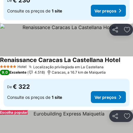
€ 230
De
Consulte os preços de
1 site
Ver preços
Partilhar
Ad
Renaissance Caracas La Castellana Hotel
Hotel
Localização privilegiada em La Castellana
5 Estrelas
9,0
Excelente
4.518
Caracas, a 16.7 km de Maiquetia
€ 322
De
Consulte os preços de
1 site
Ver preços
Escolha popular
Partilhar
Ad