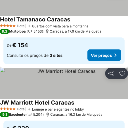
Hotel Tamanaco Caracas
Hotel
Quartos com vista para a montanha
5 Estrelas
8,2
Muito boa
5.153
Caracas, a 17.9 km de Maiquetia
€ 154
De
Consulte os preços de
3 sites
Ver preços
Partilhar
Ad
JW Marriott Hotel Caracas
Hotel
Lounge e bar elegantes no lobby
5 Estrelas
9,1
Excelente
5.204
Caracas, a 16.3 km de Maiquetia