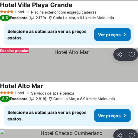
Hotel Villa Playa Grande
Hotel
Piscina exterior com espreguiçadeiras
4 Estrelas
8,5
Excelente
2.179
Catia La Mar, a 6.1 km de Maiquetia
Selecione as datas para ver os preços
Ver preços
exatos.
Escolha popular
Partilhar
Ad
Hotel Alto Mar
Hotel
Serviços de spa e beleza
4 Estrelas
8,7
Excelente
2.818
Catia La Mar, a 8.9 km de Maiquetia
Selecione as datas para ver os preços
Ver preços
exatos.