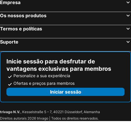
Empresa
Hotel Chacao Cumberland
Embassy Suites by Hilton Caracas
Hotel Continental Altamira
Apartment in Altamira Caracas View of Avila
Os nossos produtos
Termos e políticas
Suporte
Inicie sessão para desfrutar de
vantagens exclusivas para membros
Personalize a sua experiência
Ofertas e preços para membros
Iniciar sessão
trivago N.V.
, Kesselstraße 5 – 7, 40221 Düsseldorf, Alemanha
Direitos autorais 2026 trivago | Todos os direitos reservados.