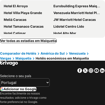
Hotel El Arroyo
Eurobuilding Express Maiquetía
Hotel Villa Playa Grande
Venezuela Marriott Hotel Playa Grande
Meliá Caracas
JW Marriott Hotel Caracas
Hotel Tamanaco Caracas
Lidotel Centro Lido
Hotel Catimar
Hotel Alto Mar
Eurobuilding Hotel & Suites Caracas
Hotel Plaza Venezuela
Ver todas as estadias em Maiquetia
HOTEL CHACAO SUITES
Posada Restaurant La Guaricha
Comparador de Hotéis
América do Sul
Venezuela
Hotel Vip La Guaira
Hotel Ole Caribe
Vargas
Maiquetia
Hotéis económicos em Maiquetia
Renaissance Caracas La Castellana Hotel
Pestana Caracas
HOTEL MUEVETE POR VARGAS
Hotel Caracas Cumberland
Facebook
Twitter
Insta
Yo
Hotel Miramar Suites
Hotel Eduards
Selecione o seu país
Hotel brisas del mar 2022
Hotel La Parada
Playa Grande Caribe Hotel & Marina
Hotel Humboldt
Adicionar no Google
Encontre facilmente os nossos
Hotel Cajigal Caracas
Hotel Alex Caracas
resultados: adicione o trivago como
Hotel Ritz Caracas
Hotel Las Americas
fonte preferencial no Google.