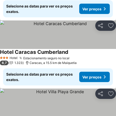
Selecione as datas para ver os preços
Ver preços
exatos.
Partilhar
Ad
Hotel Caracas Cumberland
Hotel
Estacionamento seguro no local
3 Estrelas
6,7
1.323
Caracas, a 15.5 km de Maiquetia
Selecione as datas para ver os preços
Ver preços
exatos.
Partilhar
Ad