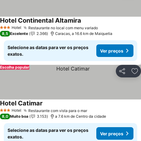
Hotel Continental Altamira
Hotel
Restaurante no local com menu variado
3 Estrelas
8,5
Excelente
2.366
Caracas, a 16.6 km de Maiquetia
Selecione as datas para ver os preços
Ver preços
exatos.
Escolha popular
Partilhar
Ad
Hotel Catimar
Hotel
Restaurante com vista para o mar
3 Estrelas
8,0
Muito boa
3.153
a 7.6 km de Centro da cidade
Selecione as datas para ver os preços
Ver preços
exatos.