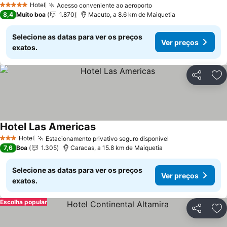
Hotel
Acesso conveniente ao aeroporto
5 Estrelas
8,4
Muito boa
1.870
Macuto, a 8.6 km de Maiquetia
Selecione as datas para ver os preços
Ver preços
exatos.
Partilhar
Ad
Hotel Las Americas
Hotel
Estacionamento privativo seguro disponível
3 Estrelas
7,6
Boa
1.305
Caracas, a 15.8 km de Maiquetia
Selecione as datas para ver os preços
Ver preços
exatos.
Escolha popular
Partilhar
Ad