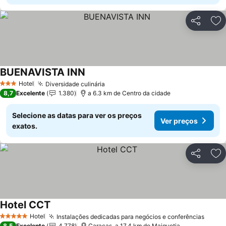
Partilhar
Ad
BUENAVISTA INN
Hotel
Diversidade culinária
3 Estrelas
8,7
Excelente
1.380
a 6.3 km de Centro da cidade
Selecione as datas para ver os preços
Ver preços
exatos.
Partilhar
Ad
Hotel CCT
Hotel
Instalações dedicadas para negócios e conferências
5 Estrelas
8,5
Excelente
4.778
Caracas, a 17.4 km de Maiquetia