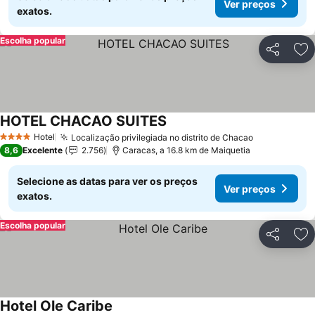
Ver preços
exatos.
Escolha popular
Partilhar
Ad
HOTEL CHACAO SUITES
Hotel
Localização privilegiada no distrito de Chacao
4 Estrelas
8,6
Excelente
2.756
Caracas, a 16.8 km de Maiquetia
Selecione as datas para ver os preços
Ver preços
exatos.
Escolha popular
Partilhar
Ad
Hotel Ole Caribe