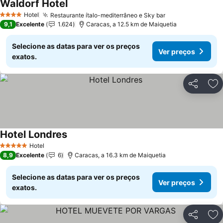
Waldorf Hotel
Hotel
Restaurante ítalo-mediterrâneo e Sky bar
4 Estrelas
9,1
Excelente
1.624
Caracas, a 12.5 km de Maiquetia
Selecione as datas para ver os preços
Ver preços
exatos.
Partilhar
Ad
Hotel Londres
Hotel
5 Estrelas
8,9
Excelente
6
Caracas, a 16.3 km de Maiquetia
Selecione as datas para ver os preços
Ver preços
exatos.
Partilhar
Ad