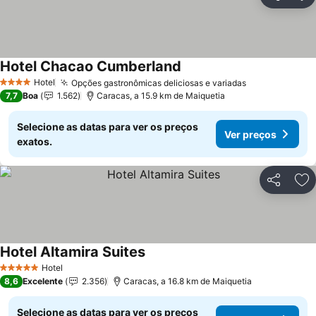
Partilhar
Ad
Hotel Chacao Cumberland
Hotel
Opções gastronômicas deliciosas e variadas
4 Estrelas
7,7
Boa
1.562
Caracas, a 15.9 km de Maiquetia
Selecione as datas para ver os preços
Ver preços
exatos.
Partilhar
Ad
Hotel Altamira Suites
Hotel
5 Estrelas
8,6
Excelente
2.356
Caracas, a 16.8 km de Maiquetia
Selecione as datas para ver os preços