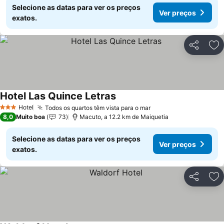
Selecione as datas para ver os preços
Ver preços
exatos.
Partilhar
Ad
Hotel Las Quince Letras
Hotel
Todos os quartos têm vista para o mar
3 Estrelas
8,0
Muito boa
73
Macuto, a 12.2 km de Maiquetia
Selecione as datas para ver os preços
Ver preços
exatos.
Partilhar
Ad