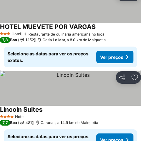
HOTEL MUEVETE POR VARGAS
Hotel
Restaurante de culinária americana no local
3 Estrelas
7,8
Boa
1.152
Catia La Mar, a 8.0 km de Maiquetia
Selecione as datas para ver os preços
Ver preços
exatos.
Partilhar
Ad
Lincoln Suites
Hotel
4 Estrelas
7,7
Boa
481
Caracas, a 14.9 km de Maiquetia
Selecione as datas para ver os preços
Ver preços