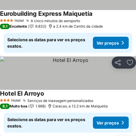
Eurobuilding Express Maiquetía
Hotel
A cinco minutos do aeroporto
4 Estrelas
9,1
Excelente
9.832
a 2.4 km de Centro da cidade
Selecione as datas para ver os preços
Ver preços
exatos.
Partilhar
Ad
Hotel El Arroyo
Hotel
Serviços de massagem personalizados
3 Estrelas
8,1
Muito boa
1.968
Caracas, a 12.2 km de Maiquetia
Selecione as datas para ver os preços
Ver preços
exatos.