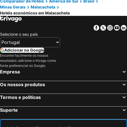
Comparador de Hotéis
América do Sul
Brasil
Minas Gerais
Malacacheta
Hotéis económicos em Malacacheta
Facebook
Twitter
Insta
Yo
Selecione o seu país
Adicionar no Google
Encontre facilmente os nossos
resultados: adicione o trivago como
fonte preferencial no Google.
Empresa
Os nossos produtos
Termos e políticas
Suporte