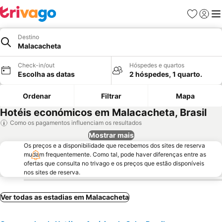
Favoritos
Iniciar
Me
Destino
Malacacheta
Check-in/out
Hóspedes e quartos
Escolha as datas
2 hóspedes, 1 quarto.
Ordenar
Filtrar
Mapa
Hotéis económicos em Malacacheta, Brasil
Como os pagamentos influenciam os resultados
Mostrar mais
Os preços e a disponibilidade que recebemos dos sites de reserva
mudam frequentemente. Como tal, pode haver diferenças entre as
ofertas que consulta no trivago e os preços que estão disponíveis
nos sites de reserva.
Ver todas as estadias em Malacacheta