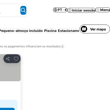
PT · €
Menu
Iniciar sessão
.
Ver mapa
Pequeno-almoço incluído
Piscina
Estacionamento
Meia-pensão
o os pagamentos influenciam os resultados
Adicionar aos favoritos
Partilhar