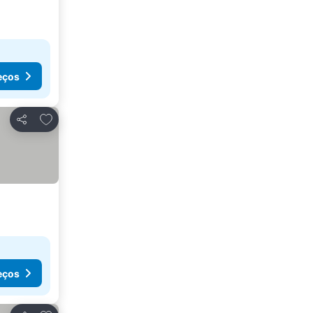
eços
Adicionar aos favoritos
Partilhar
eços