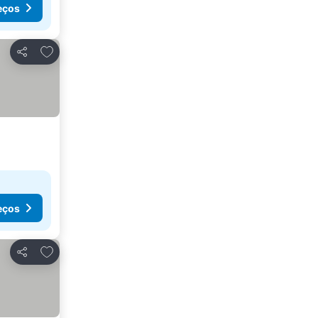
eços
Adicionar aos favoritos
Partilhar
eços
Adicionar aos favoritos
Partilhar