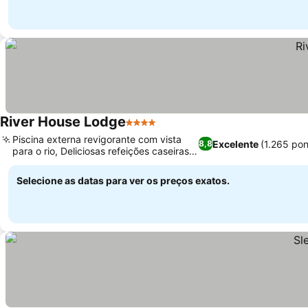
River House Lodge
4 Estrelas
Ver preços
Piscina externa revigorante com vista
Excelente
(1.265 po
8,8
para o rio, Deliciosas refeições caseiras
Ver preços
autênticas
Selecione as datas para ver os preços exatos.