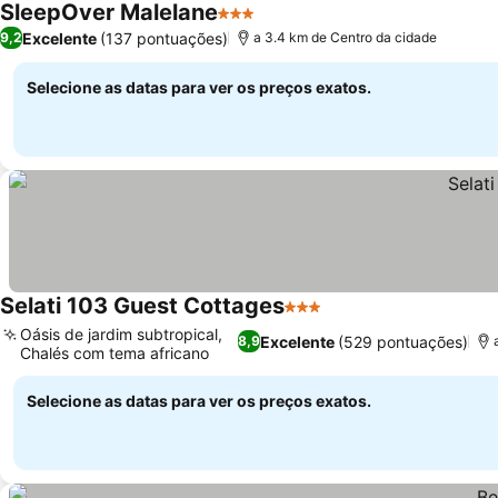
SleepOver Malelane
3 Estrelas
Ver preços
Excelente
(137 pontuações)
9,2
a 3.4 km de Centro da cidade
Selecione as datas para ver os preços exatos.
Selati 103 Guest Cottages
3 Estrelas
Ver preços
Oásis de jardim subtropical,
Excelente
(529 pontuações)
8,9
Chalés com tema africano
Ver preços
Selecione as datas para ver os preços exatos.