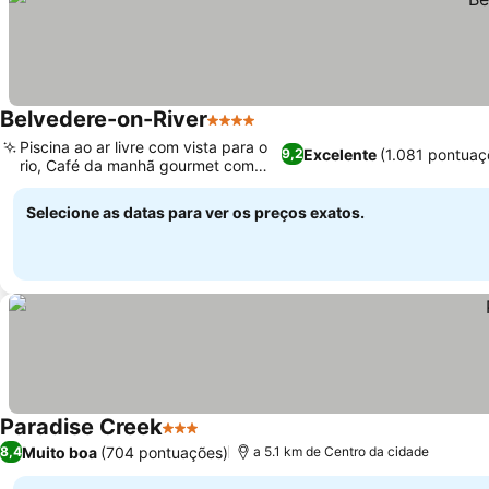
Belvedere-on-River
4 Estrelas
Ver preços
Piscina ao ar livre com vista para o
Excelente
(1.081 pontuaç
9,2
rio, Café da manhã gourmet com
Ver preços
vista
Selecione as datas para ver os preços exatos.
Paradise Creek
3 Estrelas
Ver preços
Muito boa
(704 pontuações)
8,4
a 5.1 km de Centro da cidade