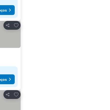
eços
Adicionar aos favoritos
Partilhar
eços
Adicionar aos favoritos
Partilhar