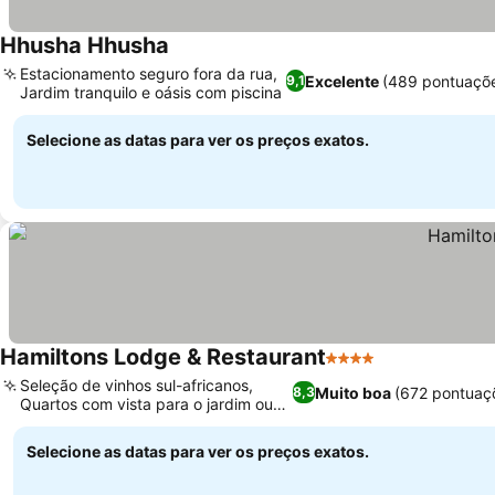
Hhusha Hhusha
Ver preços
Estacionamento seguro fora da rua,
Excelente
(489 pontuaçõ
9,1
Jardim tranquilo e oásis com piscina
Ver preços
Selecione as datas para ver os preços exatos.
Hamiltons Lodge & Restaurant
4 Estrelas
Ver preços
Seleção de vinhos sul-africanos,
Muito boa
(672 pontuaç
8,3
Quartos com vista para o jardim ou
Ver preços
piscina
Selecione as datas para ver os preços exatos.