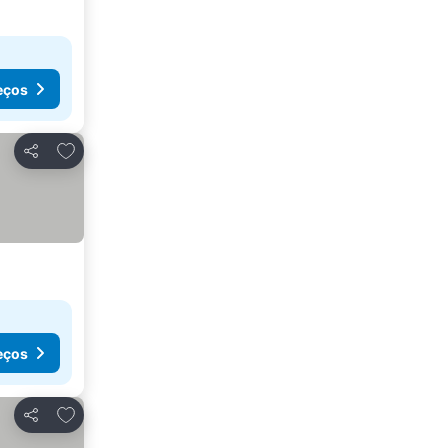
eços
Adicionar aos favoritos
Partilhar
eços
Adicionar aos favoritos
Partilhar