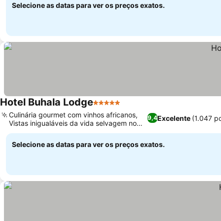
Selecione as datas para ver os preços exatos.
Hotel Buhala Lodge
5 Estrelas
Ver preços
Culinária gourmet com vinhos africanos,
Excelente
(1.047 p
9,4
Vistas inigualáveis da vida selvagem no
Ver preços
Rio Crocodile
Selecione as datas para ver os preços exatos.