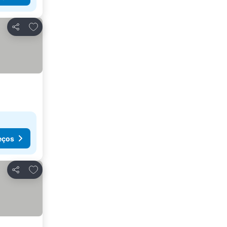
Adicionar aos favoritos
Partilhar
eços
Adicionar aos favoritos
Partilhar