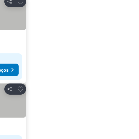
Adicionar aos favoritos
Partilhar
eços
Adicionar aos favoritos
Partilhar