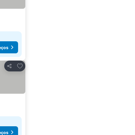
eços
Adicionar aos favoritos
Partilhar
eços