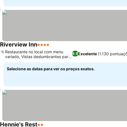
Riverview Inn
4 Estrelas
Ver preços
Restaurante no local com menu
Excelente
(1.130 pontuaç
8,9
variado, Vistas deslumbrantes para
Ver preços
o rio
Selecione as datas para ver os preços exatos.
Hennie's Rest