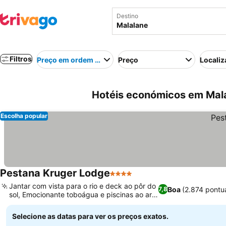
Destino
Filtros
Preço em ordem crescente
Preço
Localiz
Hotéis económicos em Malal
Escolha popular
Pestana Kruger Lodge
4 Estrelas
Ver preços
Jantar com vista para o rio e deck ao pôr do
Boa
(2.874 pontu
7,8
sol, Emocionante toboágua e piscinas ao ar
Ver preços
livre
Selecione as datas para ver os preços exatos.