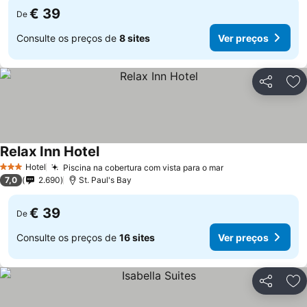
€ 39
De
Consulte os preços de
8 sites
Ver preços
Partilhar
Ad
Relax Inn Hotel
Ver preços
Hotel
Piscina na cobertura com vista para o mar
Ver preços
3 Estrelas
7,0
2.690
St. Paul's Bay
€ 39
De
Consulte os preços de
16 sites
Ver preços
Partilhar
Ad