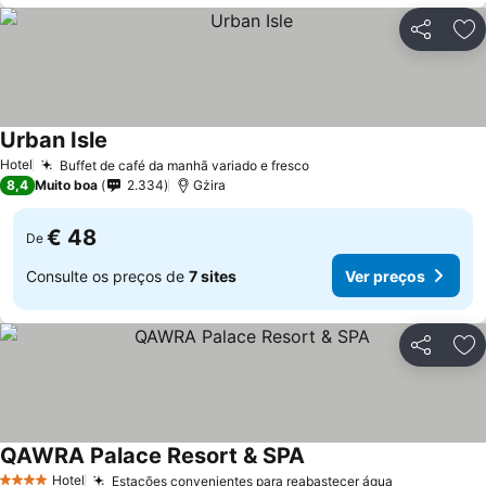
Partilhar
Ad
Urban Isle
Ver preços
Hotel
Buffet de café da manhã variado e fresco
Ver preços
8,4
Muito boa
2.334
Gżira
€ 48
De
Consulte os preços de
7 sites
Ver preços
Partilhar
Ad
QAWRA Palace Resort & SPA
Ver preços
Hotel
Estações convenientes para reabastecer água
Ver preços