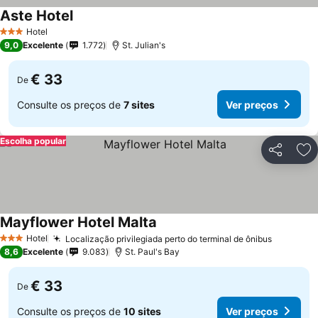
Aste Hotel
Ver preços
Hotel
3 Estrelas
9,0
Excelente
1.772
St. Julian's
€ 33
De
Consulte os preços de
7 sites
Ver preços
Escolha popular
Partilhar
Ad
Mayflower Hotel Malta
Ver preços
Hotel
Localização privilegiada perto do terminal de ônibus
Ver preç
3 Estrelas
8,6
Excelente
9.083
St. Paul's Bay
€ 33
De
Consulte os preços de
10 sites
Ver preços