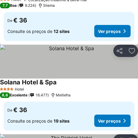
Ver preços
3 Estrelas
7,7
Boa
9.224
Sliema
€ 36
De
Consulte os preços de
12 sites
Ver preços
Partilhar
Ad
Solana Hotel & Spa
Ver preços
Hotel
4 Estrelas
8,6
Excelente
16.477
Mellieħa
€ 36
De
Consulte os preços de
19 sites
Ver preços