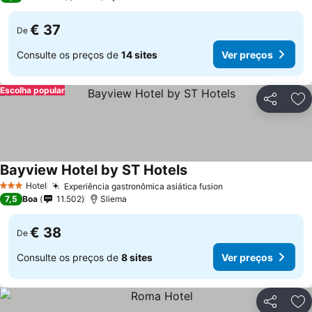
€ 37
De
Consulte os preços de
14 sites
Ver preços
Escolha popular
Partilhar
Ad
Bayview Hotel by ST Hotels
Ver preços
Hotel
Experiência gastronômica asiática fusion
Ver preços
3 Estrelas
7,5
Boa
11.502
Sliema
€ 38
De
Consulte os preços de
8 sites
Ver preços
Partilhar
Ad