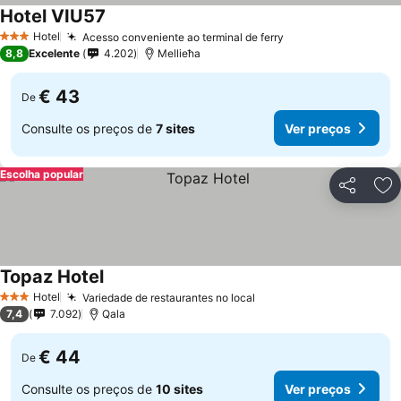
Hotel VIU57
Ver preços
Hotel
Acesso conveniente ao terminal de ferry
Ver preços
3 Estrelas
8,8
Excelente
4.202
Mellieħa
€ 43
De
Consulte os preços de
7 sites
Ver preços
Escolha popular
Partilhar
Ad
Topaz Hotel
Ver preços
Hotel
Variedade de restaurantes no local
Ver preços
3 Estrelas
7,4
7.092
Qala
€ 44
De
Consulte os preços de
10 sites
Ver preços