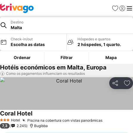
Favoritos
Iniciar
Me
Destino
Malta
Check-in/out
Hóspedes e quartos
Escolha as datas
2 hóspedes, 1 quarto.
Ordenar
Filtrar
Mapa
Hotéis económicos em Malta, Europa
Como os pagamentos influenciam os resultados
Partilhar
Ad
Coral Hotel
Ver preços
Hotel
Piscina na cobertura com vistas panorâmicas
Ver preços
3 Estrelas
7,3
2.245
Bugibba