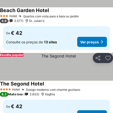
Beach Garden Hotel
Ver preços
Hotel
Quartos com vista para a baía ou jardim
Ver preços
3 Estrelas
4,9
3.577
St. Julian's
€ 42
De
Consulte os preços de
13 sites
Ver preços
Escolha popular
Partilhar
Ad
The Segond Hotel
Ver preços
Hotel
Design moderno com charme gozitano
Ver preços
4 Estrelas
8,3
Muito boa
3.633
Xagħra
€ 42
De