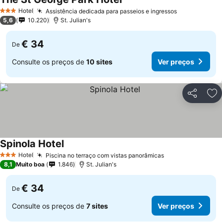
Ver preços
Hotel
Assistência dedicada para passeios e ingressos
Ver preços
3 Estrelas
5,6
10.220
St. Julian's
€ 34
De
Consulte os preços de
10 sites
Ver preços
Partilhar
Ad
Spinola Hotel
Ver preços
Hotel
Piscina no terraço com vistas panorâmicas
Ver preços
3 Estrelas
8,1
Muito boa
1.846
St. Julian's
€ 34
De
Consulte os preços de
7 sites
Ver preços