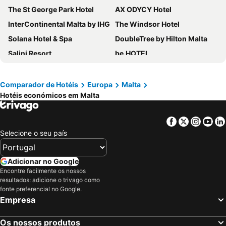
The St George Park Hotel
AX ODYCY Hotel
InterContinental Malta by IHG
The Windsor Hotel
Solana Hotel & Spa
DoubleTree by Hilton Malta
Salini Resort
be.HOTEL
Maritim Antonine Hotel & Spa
Bella Vista Hotel
Xemxija Bay Hotel
Mercure St. Julian's Malta
Comparador de Hotéis
Europa
Malta
Hotéis económicos em Malta
db San Antonio Hotel + Spa All Inclusive
Mayflower Hotel Malta
Hilton Malta
115 The Strand Hotel by NEU Collective
Facebook
Twitter
Insta
Yo
Verdi St George's Bay Marina
Vivaldi Hotel
Selecione o seu país
Soreda Hotel
Cavalieri Hotel Malta, a member of Radisson Individuals
Bayview Hotel by ST Hotels
Grand Hotel Gozo
Adicionar no Google
Beach Garden Hotel
AC Hotel St. Julian's
Encontre facilmente os nossos
resultados: adicione o trivago como
Paradise Bay Resort
Malta Marriott Resort & Spa
fonte preferencial no Google.
Empresa
Hotel Calypso
Canifor Hotel
Radisson Blu Resort, Malta St. Julian's
Sliema Marina Hotel
Os nossos produtos