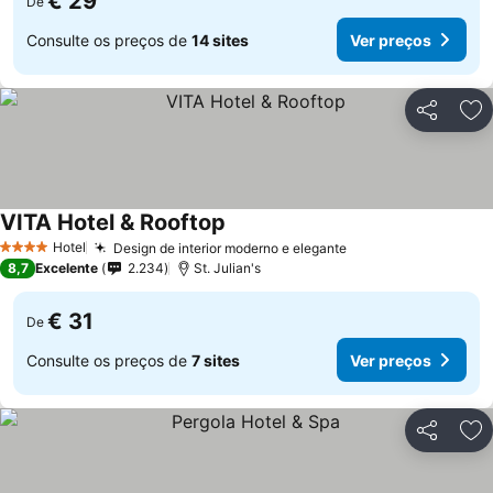
€ 29
De
Consulte os preços de
14 sites
Ver preços
Partilhar
Ad
VITA Hotel & Rooftop
Ver preços
Hotel
Design de interior moderno e elegante
Ver preços
4 Estrelas
8,7
Excelente
2.234
St. Julian's
€ 31
De
Consulte os preços de
7 sites
Ver preços
Partilhar
Ad