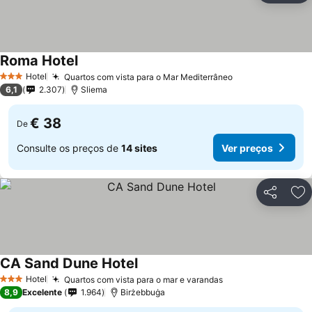
Roma Hotel
Ver preços
Hotel
Quartos com vista para o Mar Mediterrâneo
Ver preços
3 Estrelas
6,1
2.307
Sliema
€ 38
De
Consulte os preços de
14 sites
Ver preços
Partilhar
Ad
CA Sand Dune Hotel
Ver preços
Hotel
Quartos com vista para o mar e varandas
Ver preços
3 Estrelas
8,9
Excelente
1.964
Birżebbuġa