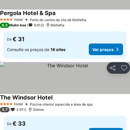
Pergola Hotel & Spa
Ver preços
Hotel
Perto do centro da vila de Mellieħa
Ver preços
4 Estrelas
8,3
Muito boa
9.612
Mellieħa
€ 31
De
Consulte os preços de
16 sites
Ver preços
Partilhar
Ad
The Windsor Hotel
Ver preços
Hotel
Piscina interior aquecida e área de spa
Ver preços
4 Estrelas
5,7
3.911
Sliema
€ 33
De