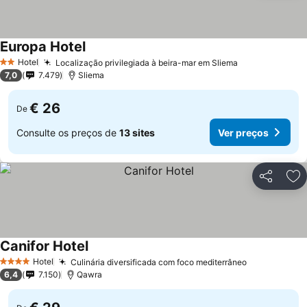
Europa Hotel
Ver preços
Hotel
Localização privilegiada à beira-mar em Sliema
Ver preços
2 Estrelas
7,0
7.479
Sliema
€ 26
De
Consulte os preços de
13 sites
Ver preços
Partilhar
Ad
Canifor Hotel
Ver preços
Hotel
Culinária diversificada com foco mediterrâneo
Ver preços
4 Estrelas
6,4
7.150
Qawra