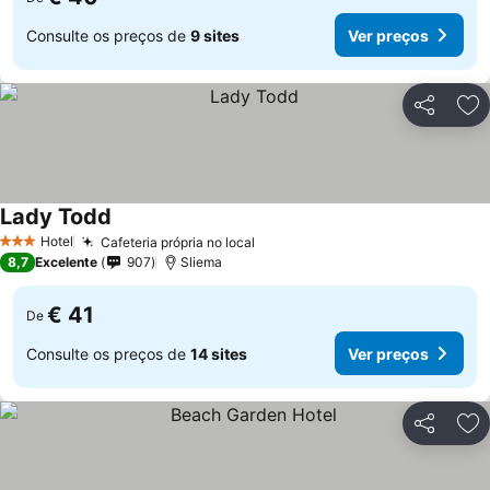
Consulte os preços de
9 sites
Ver preços
Partilhar
Ad
Lady Todd
Ver preços
Hotel
Cafeteria própria no local
Ver preços
3 Estrelas
8,7
Excelente
907
Sliema
€ 41
De
Consulte os preços de
14 sites
Ver preços
Partilhar
Ad