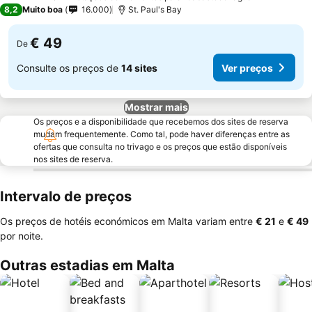
4 Estrelas
8,2
Muito boa
16.000
St. Paul's Bay
€ 49
De
Consulte os preços de
14 sites
Ver preços
Mostrar mais
Os preços e a disponibilidade que recebemos dos sites de reserva
mudam frequentemente. Como tal, pode haver diferenças entre as
ofertas que consulta no trivago e os preços que estão disponíveis
nos sites de reserva.
Intervalo de preços
Os preços de hotéis económicos em Malta variam entre
‎€ 21
e
‎€ 49
por noite.
Outras estadias em Malta