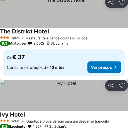
Partilhar
Ad
The District Hotel
Ver preços
Hotel
Restaurante e bar de cocktails no local
Ver preços
3 Estrelas
8,3
Muito boa
2.002
St. Julian's
€ 37
De
Consulte os preços de
13 sites
Ver preços
Partilhar
Ad
Ivy Hotel
Ver preços
Hotel
Quartos à prova de som para um descanso tranquilo
Ver preç
3 Estrelas
8,8
Excelente
1.567
St. Julian's