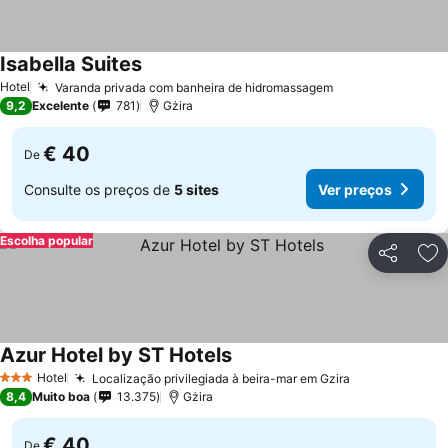
Isabella Suites
Ver preços
Hotel
Varanda privada com banheira de hidromassagem
Ver preços
9,2
Excelente
781
Gżira
€ 40
De
Consulte os preços de
5 sites
Ver preços
Escolha popular
Partilhar
Ad
Azur Hotel by ST Hotels
Ver preços
Hotel
Localização privilegiada à beira-mar em Gzira
Ver preços
3 Estrelas
8,4
Muito boa
13.375
Gżira
€ 40
De