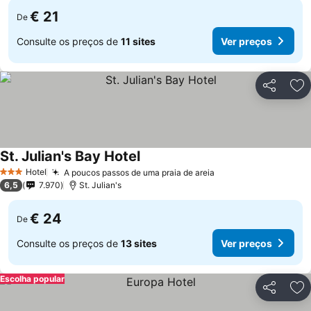
€ 21
De
Consulte os preços de
11 sites
Ver preços
Partilhar
Ad
St. Julian's Bay Hotel
Ver preços
Hotel
A poucos passos de uma praia de areia
Ver preços
3 Estrelas
6,5
7.970
St. Julian's
€ 24
De
Consulte os preços de
13 sites
Ver preços
Escolha popular
Partilhar
Ad