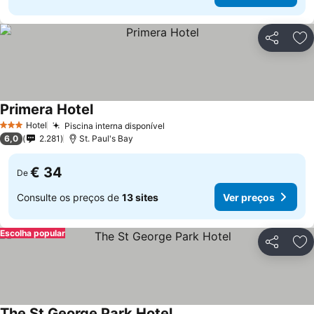
Partilhar
Ad
Primera Hotel
Ver preços
Hotel
Piscina interna disponível
Ver preços
3 Estrelas
6,0
2.281
St. Paul's Bay
€ 34
De
Consulte os preços de
13 sites
Ver preços
Escolha popular
Partilhar
Ad
The St George Park Hotel