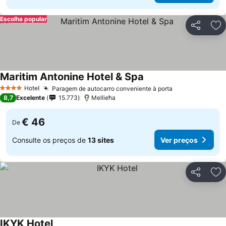
Escolha popular
Partilhar
Ad
Maritim Antonine Hotel & Spa
Ver preços
Hotel
Paragem de autocarro conveniente à porta
Ver preços
4 Estrelas
8,7
Excelente
15.773
Mellieħa
€ 46
De
Consulte os preços de
13 sites
Ver preços
Partilhar
Ad
IKYK Hotel