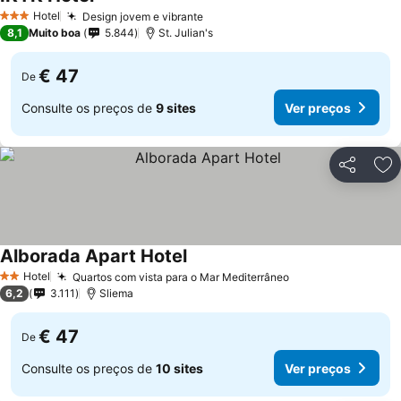
Ver preços
Hotel
Design jovem e vibrante
Ver preços
3 Estrelas
8,1
Muito boa
5.844
St. Julian's
€ 47
De
Consulte os preços de
9 sites
Ver preços
Partilhar
Ad
Alborada Apart Hotel
Ver preços
Hotel
Quartos com vista para o Mar Mediterrâneo
Ver preços
2 Estrelas
6,2
3.111
Sliema
€ 47
De
Consulte os preços de
10 sites
Ver preços