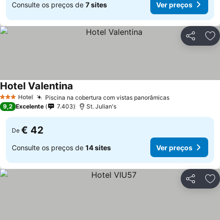
Consulte os preços de
7 sites
Ver preços
Partilhar
Ad
Hotel Valentina
Ver preços
Hotel
Piscina na cobertura com vistas panorâmicas
Ver preços
3 Estrelas
9,2
Excelente
7.403
St. Julian's
€ 42
De
Consulte os preços de
14 sites
Ver preços
Partilhar
Ad