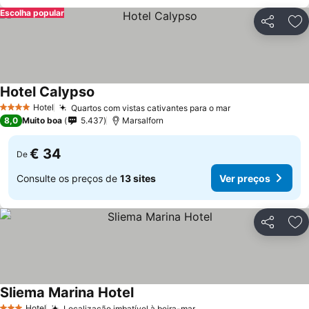
Escolha popular
Partilhar
Ad
Hotel Calypso
Ver preços
Hotel
Quartos com vistas cativantes para o mar
Ver preços
4 Estrelas
8,0
Muito boa
5.437
Marsalforn
€ 34
De
Consulte os preços de
13 sites
Ver preços
Partilhar
Ad
Sliema Marina Hotel
Ver preços
Hotel
Localização imbatível à beira-mar