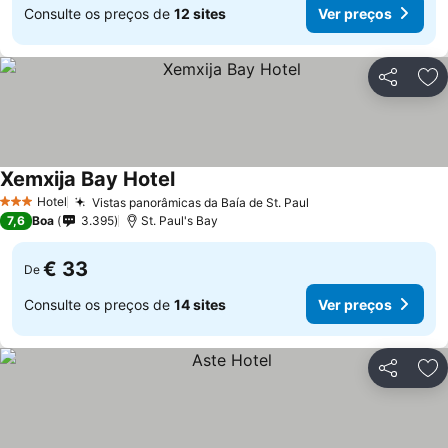
Consulte os preços de
12 sites
Ver preços
Partilhar
Ad
Xemxija Bay Hotel
Ver preços
Hotel
Vistas panorâmicas da Baía de St. Paul
Ver preços
3 Estrelas
7,6
Boa
3.395
St. Paul's Bay
€ 33
De
Consulte os preços de
14 sites
Ver preços
Partilhar
Ad