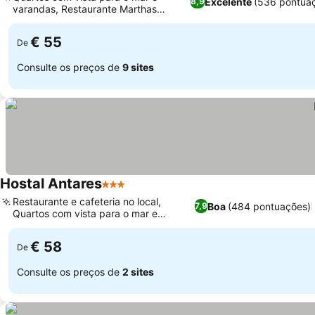
Excelente
(536 pontua
8,9
varandas, Restaurante Marthas
Cocina Casual
€ 55
De
Consulte os preços de
9 sites
Hostal Antares
3 Estrelas
Restaurante e cafeteria no local,
Boa
(484 pontuações)
7,9
Quartos com vista para o mar e
varandas
€ 58
De
Consulte os preços de
2 sites