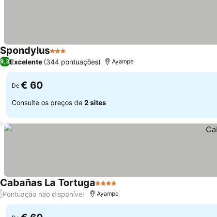
Spondylus
3 Estrelas
Excelente
(344 pontuações)
9,3
Ayampe
€ 60
De
Consulte os preços de
2 sites
Cabañas La Tortuga
4 Estrelas
Pontuação não disponível
/
Ayampe