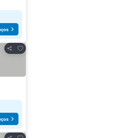
eços
Adicionar aos favoritos
Partilhar
eços
Adicionar aos favoritos