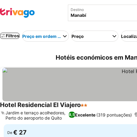
Destino
Filtros
Preço em ordem crescente
Preço
Localiz
Hotéis económicos em Man
Hotel Residencial El Viajero
2 Estrelas
Jardim e terraço acolhedores,
Excelente
(319 pontuações)
8,5
Perto do aeroporto de Quito
€ 27
De