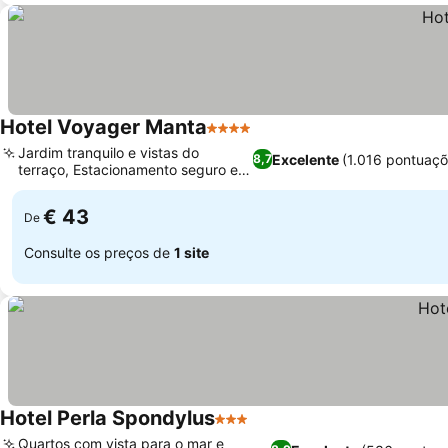
Hotel Voyager Manta
4 Estrelas
Jardim tranquilo e vistas do
Excelente
(1.016 pontuaçõ
8,7
terraço, Estacionamento seguro e
privativo
€ 43
De
Consulte os preços de
1 site
Hotel Perla Spondylus
3 Estrelas
Quartos com vista para o mar e