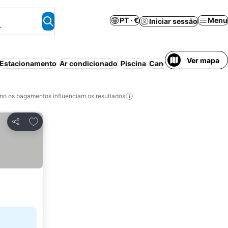
PT · €
Menu
Iniciar sessão
.
Ver mapa
Estacionamento
Ar condicionado
Piscina
Cancelamento gratuit
o os pagamentos influenciam os resultados
Adicionar aos favoritos
Partilhar