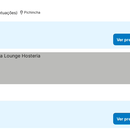
ntuações)
Pichincha
Ver pr
Ver pr