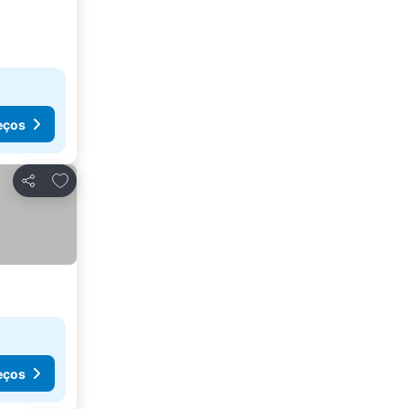
eços
Adicionar aos favoritos
Partilhar
eços