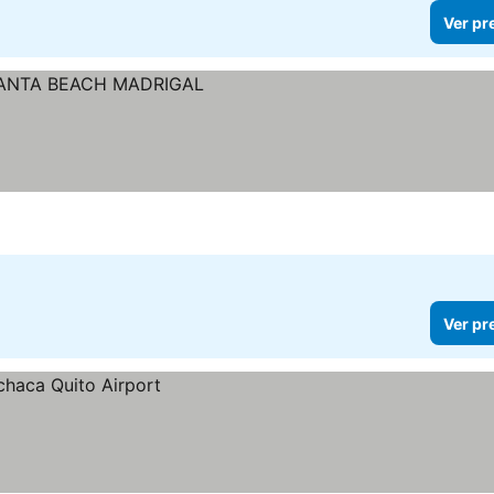
Ver pr
Ver pr