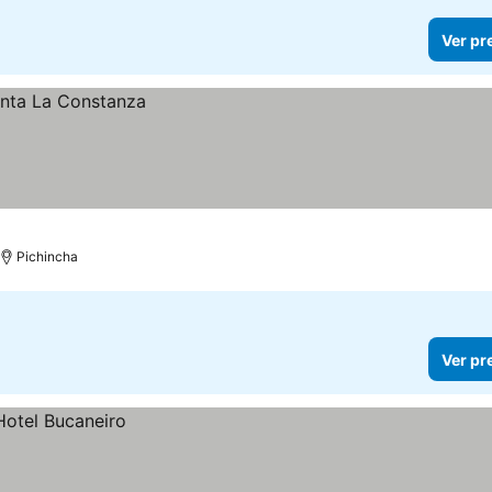
Ver pr
Pichincha
Ver pr