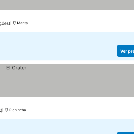
ções)
Manta
Ver pr
s)
Pichincha