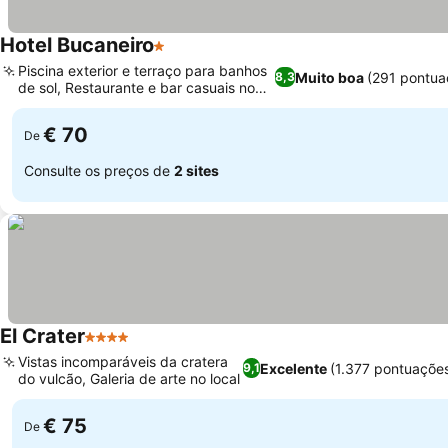
Hotel Bucaneiro
1 Estrelas
Piscina exterior e terraço para banhos
Muito boa
(291 pontua
8,3
de sol, Restaurante e bar casuais no
local
€ 70
De
Consulte os preços de
2 sites
El Crater
4 Estrelas
Vistas incomparáveis da cratera
Excelente
(1.377 pontuaçõe
9,1
do vulcão, Galeria de arte no local
€ 75
De