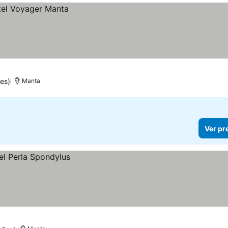
es)
Manta
Ver pr