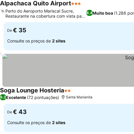
Alpachaca Quito Airport
3 Estrelas
Perto do Aeroporto Mariscal Sucre,
Muito boa
(1.286 po
8,4
Restaurante na cobertura com vista para
a montanha
€ 35
De
Consulte os preços de
2 sites
Soga Lounge Hosteria
2 Estrelas
Excelente
(72 pontuações)
9,2
Santa Marianita
€ 43
De
Consulte os preços de
2 sites