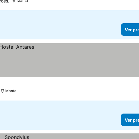
ções)
Manta
Ver pr
Manta
Ver pr