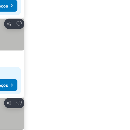
eços
Adicionar aos favoritos
Partilhar
eços
Adicionar aos favoritos
Partilhar