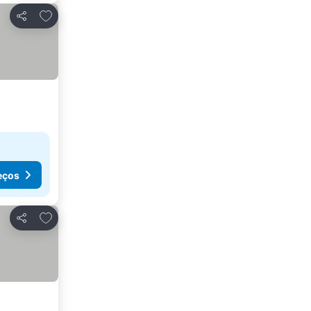
Adicionar aos favoritos
Partilhar
eços
Adicionar aos favoritos
Partilhar