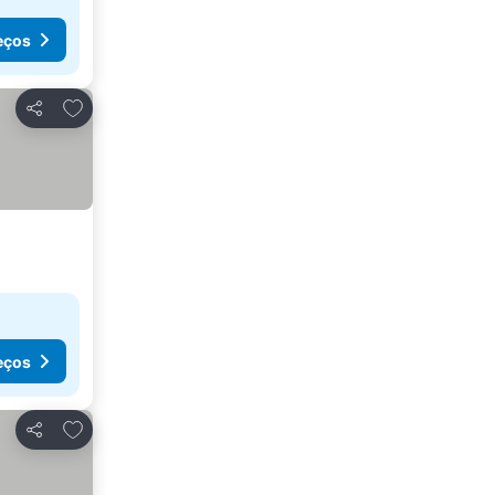
eços
Adicionar aos favoritos
Partilhar
eços
Adicionar aos favoritos
Partilhar