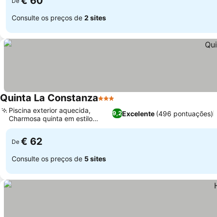
€ 60
De
Consulte os preços de
2 sites
Quinta La Constanza
3 Estrelas
Piscina exterior aquecida,
Excelente
(496 pontuações)
9,2
Charmosa quinta em estilo
europeu
€ 62
De
Consulte os preços de
5 sites