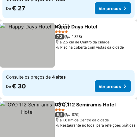
€ 27
Ver preços
De
Happy Days Hotel
Partilhar
Adicionar aos favoritos
Ver preç
4 Estrelas
7,2
1.878
a 2.5 km de Centro da cidade
Piscina coberta com vistas da cidade
Ver p
Consulte os preços de
4 sites
€ 30
Ver preços
De
OYO 112 Semiramis Hotel
Partilhar
Adicionar aos favoritos
3 Estrelas
5,5
879
a 1.6 km de Centro da cidade
Restaurante no local para refeições práticas