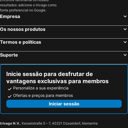
City Center Hotel
Crystal Palace
resultados: adicione o trivago como
fonte preferencial no Google.
C Hotel Bahrain
Summerland
Empresa
Gulf
Talia Residence
Mövenpick Hotel Bahrain
Os nossos produtos
Termos e políticas
Suporte
Inicie sessão para desfrutar de
vantagens exclusivas para membros
Personalize a sua experiência
Ofertas e preços para membros
Iniciar sessão
trivago N.V.
, Kesselstraße 5 – 7, 40221 Düsseldorf, Alemanha