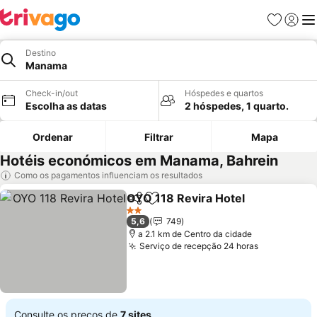
Favoritos
Iniciar
Me
Destino
Manama
Check-in/out
Hóspedes e quartos
Escolha as datas
2 hóspedes, 1 quarto.
Ordenar
Filtrar
Mapa
Hotéis económicos em Manama, Bahrein
Como os pagamentos influenciam os resultados
OYO 118 Revira Hotel
Partilhar
Adicionar aos favoritos
Ver 
2 Estrelas
5,6
749
a 2.1 km de Centro da cidade
Serviço de recepção 24 horas
Ver preços
Consulte os preços de
7 sites