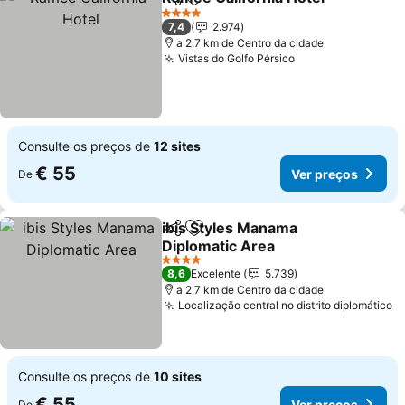
Partilhar
Adicionar aos favoritos
Ver
4 Estrelas
7,4
2.974
a 2.7 km de Centro da cidade
Vistas do Golfo Pérsico
Ver preços
Consulte os preços de
12 sites
€ 55
Ver preços
De
ibis Styles Manama
Partilhar
Adicionar aos favoritos
Diplomatic Area
Ver preços
4 Estrelas
8,6
Excelente
5.739
a 2.7 km de Centro da cidade
Localização central no distrito diplomático
V
Consulte os preços de
10 sites
€ 55
Ver preços
De