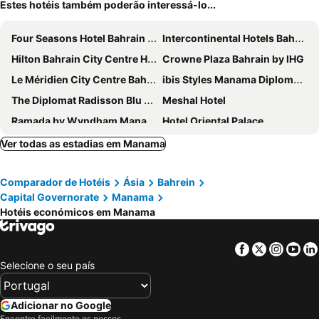
Estes hotéis também poderão interessá-lo...
Four Seasons Hotel Bahrain Bay
Intercontinental Hotels Bahrain By Ihg
Hilton Bahrain City Centre Hotel & Residences
Crowne Plaza Bahrain by IHG
Le Méridien City Centre Bahrain
ibis Styles Manama Diplomatic Area
The Diplomat Radisson Blu Hotel, Residence & Spa, Manama
Meshal Hotel
Ramada by Wyndham Manama City Centre
Hotel Oriental Palace
Arman Hotel Juffair Mall
Hilton Garden Inn Bahrain Bay
Ver todas as estadias em Manama
S Hotel Bahrain
OYO 112 Semiramis Hotel
Comparador de Hotéis
Ásia
Bahrein
The Ritz-Carlton, Bahrain
Hilton Bahrain
Capital Governorate
Manama
ibis Seef Manama
Wyndham Grand Manama
Hotéis económicos em Manama
Asdal Boutique Hotel Seef
Downtown Rotana
Diva Hotel
Elite Crystal Hotel
Facebook
Twitter
Insta
Yo
Selecione o seu país
Elite Seef Residence & Hotel
Awal
Sea Shell Hotel
Royal Phoenicia Hotel
Adicionar no Google
Barcelo Hotel and Residences, Bahrain
The Westin City Centre Bahrain
Encontre facilmente os nossos