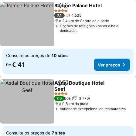
Ramee Palace Hotel
Partilhar
Adicionar aos favoritos
Ver pr
4 Estrelas
7,1
4.535
a 2.4 km de Centro da cidade
Opções de refeições kosher e halal
dedicadas
Consulte os preços de
10 sites
€ 41
Ver preços
De
Asdal Boutique Hotel
Partilhar
Adicionar aos favoritos
Seef
Ver preços
4 Estrelas
7,5
Boa
3.776
a 0.8 km da praia
Variedade excepcional de restaurantes
Ver 
Consulte os preços de
7 sites