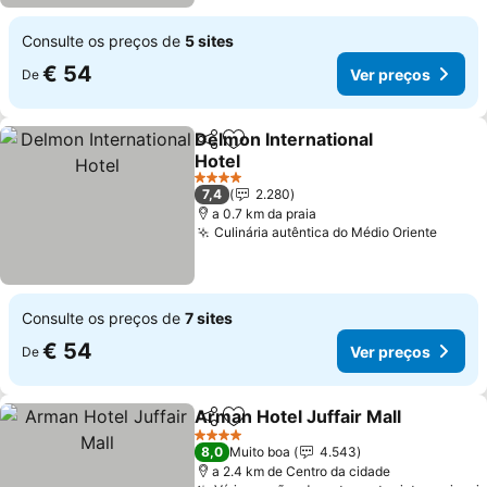
Consulte os preços de
5 sites
€ 54
Ver preços
De
Delmon International
Partilhar
Adicionar aos favoritos
Hotel
Ver preços
4 Estrelas
7,4
2.280
a 0.7 km da praia
Culinária autêntica do Médio Oriente
Ver p
Consulte os preços de
7 sites
€ 54
Ver preços
De
Arman Hotel Juffair Mall
Partilhar
Adicionar aos favoritos
V
4 Estrelas
8,0
Muito boa
4.543
a 2.4 km de Centro da cidade