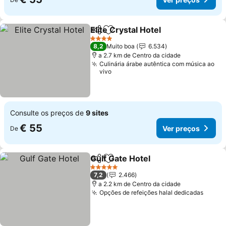
Elite Crystal Hotel
Partilhar
Adicionar aos favoritos
Ver preç
4 Estrelas
8,2
Muito boa
6.534
a 2.7 km de Centro da cidade
Culinária árabe autêntica com música ao
vivo
Consulte os preços de
9 sites
€ 55
Ver preços
De
Gulf Gate Hotel
Partilhar
Adicionar aos favoritos
Ver preços
5 Estrelas
7,2
2.466
a 2.2 km de Centro da cidade
Opções de refeições halal dedicadas
Ver p