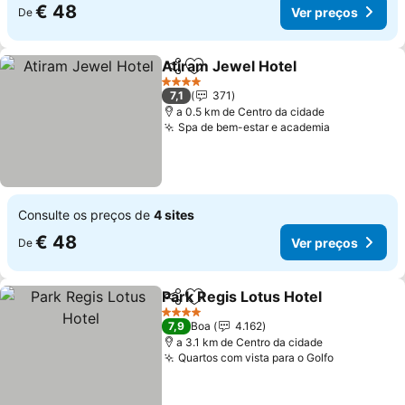
€ 48
Ver preços
De
Atiram Jewel Hotel
Partilhar
Adicionar aos favoritos
Ver pr
4 Estrelas
7,1
371
a 0.5 km de Centro da cidade
Spa de bem-estar e academia
Ver preços
Consulte os preços de
4 sites
€ 48
Ver preços
De
Park Regis Lotus Hotel
Partilhar
Adicionar aos favoritos
Ver
4 Estrelas
7,9
Boa
4.162
a 3.1 km de Centro da cidade
Quartos com vista para o Golfo
Ver preço