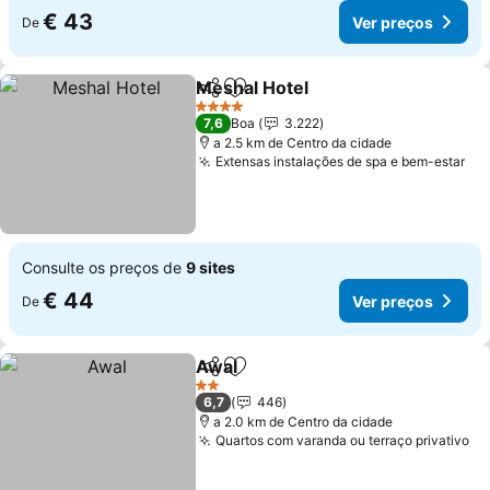
€ 43
Ver preços
De
Meshal Hotel
Partilhar
Adicionar aos favoritos
Ver preços
4 Estrelas
7,6
Boa
3.222
a 2.5 km de Centro da cidade
Extensas instalações de spa e bem-estar
Ve
Consulte os preços de
9 sites
€ 44
Ver preços
De
Awal
Partilhar
Adicionar aos favoritos
Ver preços
2 Estrelas
6,7
446
a 2.0 km de Centro da cidade
Quartos com varanda ou terraço privativo
Ve