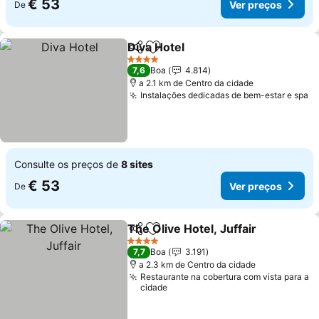
€ 53
Ver preços
De
Diva Hotel
Partilhar
Adicionar aos favoritos
Ver preços
4 Estrelas
7,6
Boa
4.814
a 2.1 km de Centro da cidade
Instalações dedicadas de bem-estar e spa
V
Consulte os preços de
8 sites
€ 53
Ver preços
De
The Olive Hotel, Juffair
Partilhar
Adicionar aos favoritos
Ver
4 Estrelas
7,7
Boa
3.191
a 2.3 km de Centro da cidade
Restaurante na cobertura com vista para a
cidade