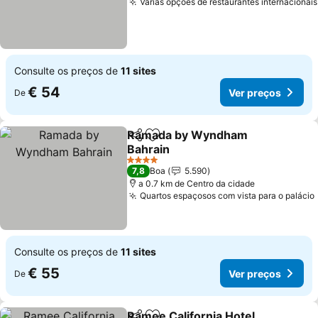
Várias opções de restaurantes internacionais
Consulte os preços de
11 sites
€ 54
Ver preços
De
Ramada by Wyndham
Partilhar
Adicionar aos favoritos
Bahrain
Ver preços
4 Estrelas
7,8
Boa
5.590
a 0.7 km de Centro da cidade
Quartos espaçosos com vista para o palácio
Consulte os preços de
11 sites
€ 55
Ver preços
De
Ramee California Hotel