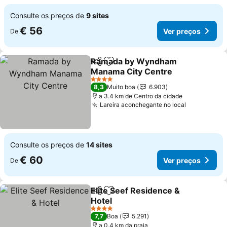
Consulte os preços de
9 sites
€ 56
Ver preços
De
Ramada by Wyndham
Partilhar
Adicionar aos favoritos
Manama City Centre
Ver preços
4 Estrelas
8,3
Muito boa
6.903
a 3.4 km de Centro da cidade
Lareira aconchegante no local
Ver preço
Consulte os preços de
14 sites
€ 60
Ver preços
De
Elite Seef Residence &
Partilhar
Adicionar aos favoritos
Hotel
Ver preços
4 Estrelas
7,7
Boa
5.291
a 0.4 km da praia