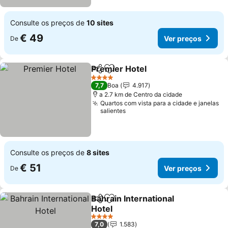
Consulte os preços de
10 sites
€ 49
Ver preços
De
Premier Hotel
Partilhar
Adicionar aos favoritos
Ver preços
4 Estrelas
7,7
Boa
4.917
a 2.7 km de Centro da cidade
Quartos com vista para a cidade e janelas
salientes
Consulte os preços de
8 sites
€ 51
Ver preços
De
Bahrain International
Partilhar
Adicionar aos favoritos
Hotel
Ver preços
4 Estrelas
7,0
1.583