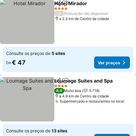
Hotel Mirador
Partilhar
Adicionar aos favoritos
Ver preços
4 Estrelas
/
Pontuação não disponível
a 2.3 km de Centro da cidade
Consulte os preços de
5 sites
€ 47
Ver preços
De
Loumage Suites and Spa
Partilhar
Adicionar aos favoritos
V
4 Estrelas
8,0
Muito boa
5.718
a 4.9 km de Centro da cidade
Supermercado e restaurantes no local
Ver 
Consulte os preços de
13 sites