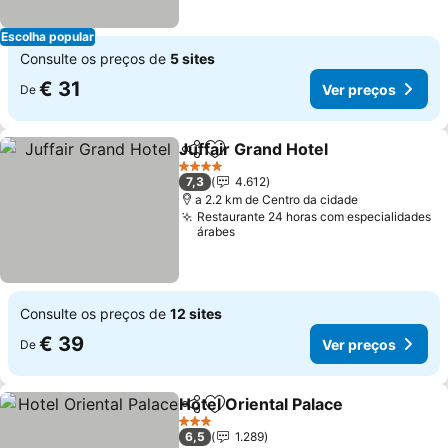
Escolha popular
Consulte os preços de
5 sites
€ 31
Ver preços
De
Juffair Grand Hotel
Partilhar
Adicionar aos favoritos
Ver pr
4 Estrelas
7,3
4.612
a 2.2 km de Centro da cidade
Restaurante 24 horas com especialidades
árabes
Consulte os preços de
12 sites
€ 39
Ver preços
De
Hotel Oriental Palace
Partilhar
Adicionar aos favoritos
Ver p
3 Estrelas
6,5
1.289