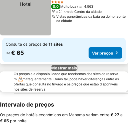
Adicionar aos favoritos
Ve
4 Estrelas
8,0
Muito boa
4.963
a 2.1 km de Centro da cidade
Vistas panorâmicas da baía ou do horizonte
da cidade
Consulte os preços de
11 sites
€ 65
Ver preços
De
Mostrar mais
Os preços e a disponibilidade que recebemos dos sites de reserva
mudam frequentemente. Como tal, pode haver diferenças entre as
ofertas que consulta no trivago e os preços que estão disponíveis
nos sites de reserva.
Intervalo de preços
Os preços de hotéis económicos em Manama variam entre
‎€ 27
e
‎€ 65
por noite.