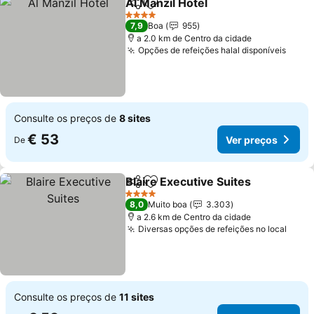
Al Manzil Hotel
Partilhar
Adicionar aos favoritos
Ver preços
4 Estrelas
7,9
Boa
955
a 2.0 km de Centro da cidade
Opções de refeições halal disponíveis
Ver 
Consulte os preços de
8 sites
€ 53
Ver preços
De
Blaire Executive Suites
Partilhar
Adicionar aos favoritos
Ver
4 Estrelas
8,0
Muito boa
3.303
a 2.6 km de Centro da cidade
Diversas opções de refeições no local
Ver 
Consulte os preços de
11 sites