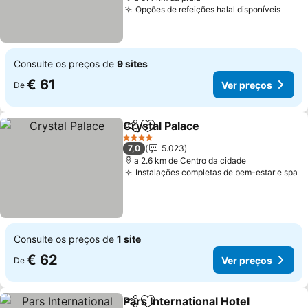
Opções de refeições halal disponíveis
Ver 
Consulte os preços de
9 sites
€ 61
Ver preços
De
Crystal Palace
Partilhar
Adicionar aos favoritos
Ver preços
4 Estrelas
7,0
5.023
a 2.6 km de Centro da cidade
Instalações completas de bem-estar e spa
V
Consulte os preços de
1 site
€ 62
Ver preços
De
Pars International Hotel
Partilhar