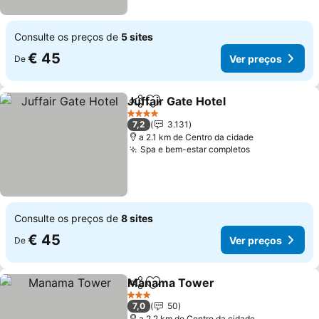
Consulte os preços de
5 sites
€ 45
Ver preços
De
Juffair Gate Hotel
Partilhar
Adicionar aos favoritos
Ver preç
4 Estrelas
7,2
3.131
a 2.1 km de Centro da cidade
Spa e bem-estar completos
Ver preços
Consulte os preços de
8 sites
€ 45
Ver preços
De
Manama Tower
Partilhar
Adicionar aos favoritos
Ver preços
3 Estrelas
7,0
50
a 2.2 km de Centro da cidade