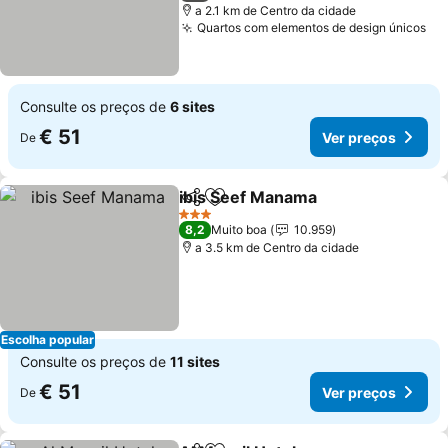
a 2.1 km de Centro da cidade
Quartos com elementos de design únicos
Ve
Consulte os preços de
6 sites
€ 51
Ver preços
De
ibis Seef Manama
Partilhar
Adicionar aos favoritos
Ver preç
3 Estrelas
8,2
Muito boa
10.959
a 3.5 km de Centro da cidade
Escolha popular
Consulte os preços de
11 sites
€ 51
Ver preços
De