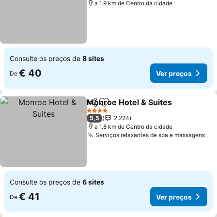
a 1.9 km de Centro da cidade
Consulte os preços de
8 sites
€ 40
Ver preços
De
Monroe Hotel & Suites
Partilhar
Adicionar aos favoritos
Ver
4 Estrelas
5,5
2.224
a 1.8 km de Centro da cidade
Serviços relaxantes de spa e massagens
Ver
Consulte os preços de
6 sites
€ 41
Ver preços
De