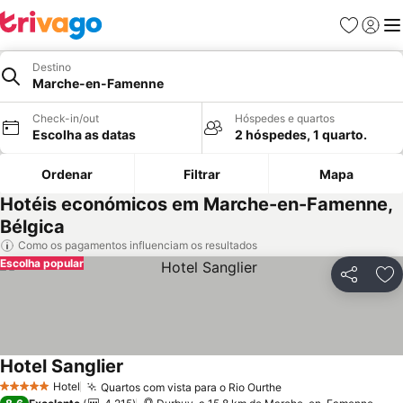
Favoritos
Iniciar
Me
Destino
Marche-en-Famenne
Check-in/out
Hóspedes e quartos
Escolha as datas
2 hóspedes, 1 quarto.
Ordenar
Filtrar
Mapa
Hotéis económicos em Marche-en-Famenne,
Bélgica
Como os pagamentos influenciam os resultados
Escolha popular
Partilhar
Ad
Hotel Sanglier
Hotel
Quartos com vista para o Rio Ourthe
5 Estrelas