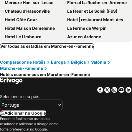
Mercure Han-sur-Lesse
Floreal La Roche-en-Ardenne
Chateau d'Hassonville
La Fleur et Le Soleil (F&S)
Hotel Côté Cour
Hotel | restaurant Mont-des-Pins
Hôtel Maison Demelenne
La Ferme de Werpin
Hotel Le Limbourg
Azur en Ardenne
Hotel Quartier Latin
Hotel Le Manoir
Ver todas as estadias em Marche-en-Famenne
Le jardin des Biches
Hotel La Passerelle
Comparador de Hotéis
Europa
Bélgica
Valónia
Golf Hôtel Five Nations
Hotel - La Grande Cure
Marche-en-Famenne
Hostellerie Relais de l'Ourthe
VAKANTIEHUIS Durbuy Suites
Hotéis económicos em Marche-en-Famenne
Tropical Hotel
Hotel Sanglier
Hotel Saint-Amour
Hotel LEA - Maison Caerdinael
Facebook
Twitter
Insta
Yo
Selecione o seu país
Hotel Victoria
Hotel Le Vieux Pont
Au lit des Ours
Hotel des Comtes Durbuy
Adicionar no Google
Le Liège
Encontre facilmente os nossos
resultados: adicione o trivago como
fonte preferencial no Google.