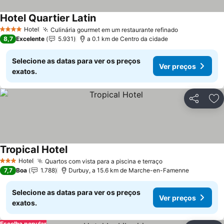
Hotel Quartier Latin
Hotel
Culinária gourmet em um restaurante refinado
4 Estrelas
8,7
Excelente
5.931
a 0.1 km de Centro da cidade
Selecione as datas para ver os preços
Ver preços
exatos.
Partilhar
Ad
Tropical Hotel
Hotel
Quartos com vista para a piscina e terraço
3 Estrelas
7,7
Boa
1.788
Durbuy, a 15.6 km de Marche-en-Famenne
Selecione as datas para ver os preços
Ver preços
exatos.
Escolha popular