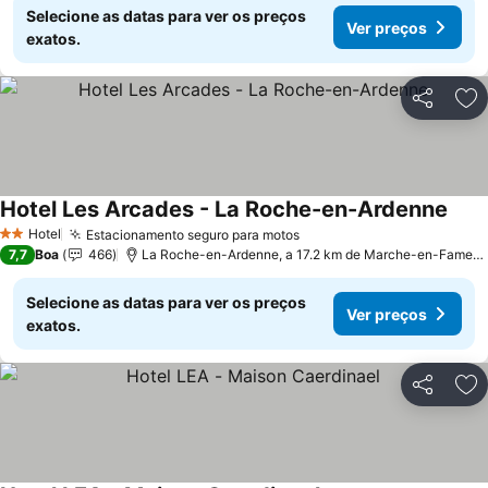
Selecione as datas para ver os preços
Ver preços
exatos.
Partilhar
Ad
Hotel Les Arcades - La Roche-en-Ardenne
Hotel
Estacionamento seguro para motos
2 Estrelas
7,7
Boa
466
La Roche-en-Ardenne, a 17.2 km de Marche-en-Famenne
Selecione as datas para ver os preços
Ver preços
exatos.
Partilhar
Ad