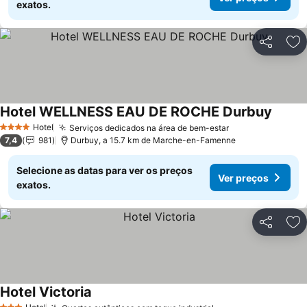
exatos.
Partilhar
Ad
Hotel WELLNESS EAU DE ROCHE Durbuy
Hotel
Serviços dedicados na área de bem-estar
4 Estrelas
7,4
981
Durbuy, a 15.7 km de Marche-en-Famenne
Selecione as datas para ver os preços
Ver preços
exatos.
Partilhar
Ad
Hotel Victoria