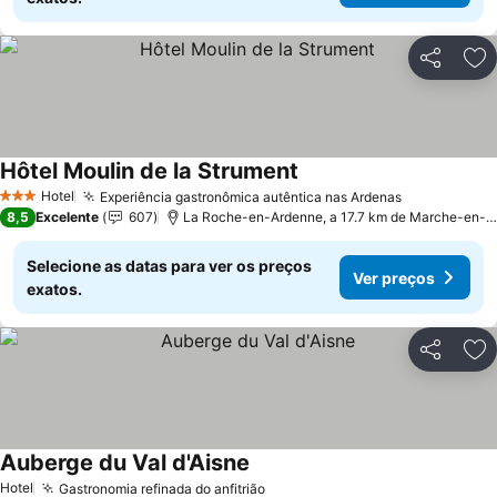
Partilhar
Ad
Hôtel Moulin de la Strument
Hotel
Experiência gastronômica autêntica nas Ardenas
3 Estrelas
8,5
Excelente
607
La Roche-en-Ardenne, a 17.7 km de Marche-en-Famenne
Selecione as datas para ver os preços
Ver preços
exatos.
Partilhar
Ad
Auberge du Val d'Aisne
Hotel
Gastronomia refinada do anfitrião