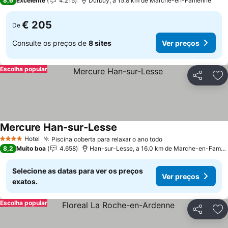
8,6
Excelente
4.215
Durbuy, a 15.8 km de Marche-en-Famenne
€ 205
De
Consulte os preços de
8 sites
Ver preços
Escolha popular
Partilhar
Ad
Mercure Han-sur-Lesse
Hotel
Piscina coberta para relaxar o ano todo
4 Estrelas
8,2
Muito boa
4.658
Han-sur-Lesse, a 16.0 km de Marche-en-Famenne
Selecione as datas para ver os preços
Ver preços
exatos.
Escolha popular
Partilhar
Ad