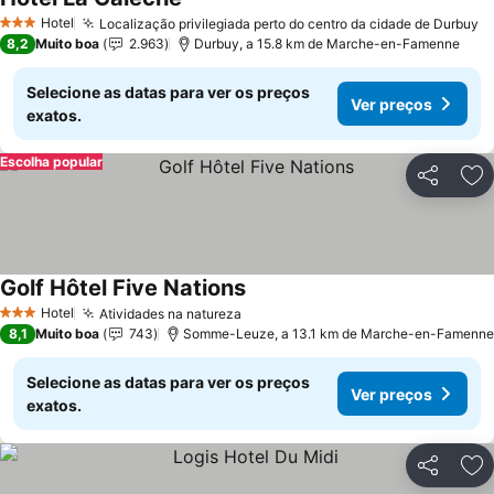
Hotel
Localização privilegiada perto do centro da cidade de Durbuy
3 Estrelas
8,2
Muito boa
2.963
Durbuy, a 15.8 km de Marche-en-Famenne
Selecione as datas para ver os preços
Ver preços
exatos.
Escolha popular
Partilhar
Ad
Golf Hôtel Five Nations
Hotel
Atividades na natureza
3 Estrelas
8,1
Muito boa
743
Somme-Leuze, a 13.1 km de Marche-en-Famenne
Selecione as datas para ver os preços
Ver preços
exatos.
Partilhar
Ad