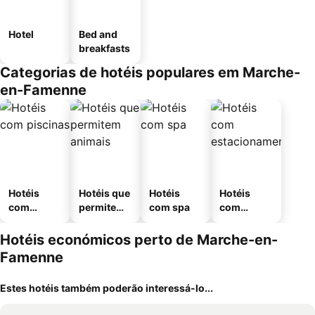
Hotel
Bed and
breakfasts
Categorias de hotéis populares em Marche-
en-Famenne
Hotéis
Hotéis que
Hotéis
Hotéis
com
permitem
com spa
com
piscinas
animais
estaciona
mento
Hotéis económicos perto de Marche-en-
Famenne
Estes hotéis também poderão interessá-lo...