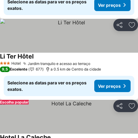
Selecione as datas para ver os preços
Ver preços
exatos.
Partilhar
Ad
Li Ter Hôtel
Hotel
Jardim tranquilo e acesso ao terraço
3 Estrelas
9,5
Excelente
677
a 0.5 km de Centro da cidade
Selecione as datas para ver os preços
Ver preços
exatos.
Escolha popular
Partilhar
Ad
Hotel La Caleche