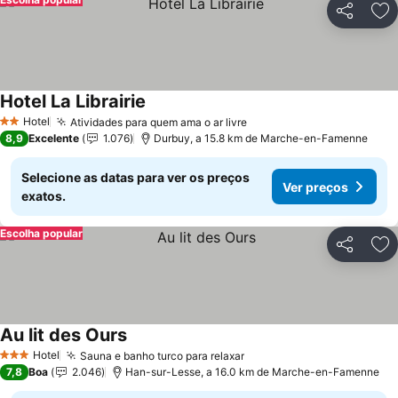
Partilhar
Ad
Hotel La Librairie
Hotel
Atividades para quem ama o ar livre
2 Estrelas
8,9
Excelente
1.076
Durbuy, a 15.8 km de Marche-en-Famenne
Selecione as datas para ver os preços
Ver preços
exatos.
Escolha popular
Partilhar
Ad
Au lit des Ours
Hotel
Sauna e banho turco para relaxar
3 Estrelas
7,8
Boa
2.046
Han-sur-Lesse, a 16.0 km de Marche-en-Famenne