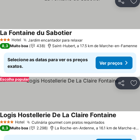
Partilhar
Ad
La Fontaine du Sabotier
Hotel
Jardim encantador para relaxar
3 Estrelas
8,3
Muito boa
438
Saint-Hubert, a 17.5 km de Marche-en-Famenne
Selecione as datas para ver os preços
Ver preços
exatos.
Escolha popular
Partilhar
Ad
Logis Hostellerie De La Claire Fontaine
Hotel
Culinária gourmet com pratos requintados
4 Estrelas
8,3
Muito boa
2.298
La Roche-en-Ardenne, a 16.1 km de Marche-en-Famenne