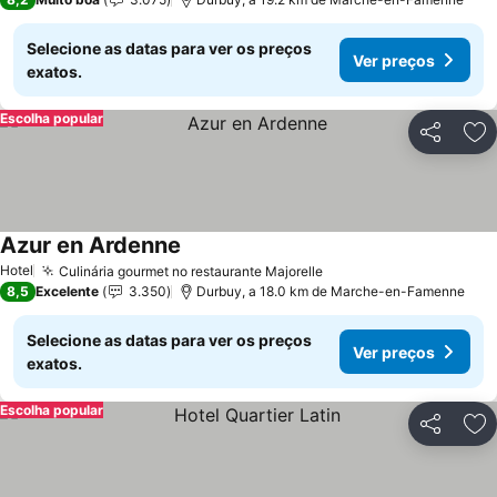
Selecione as datas para ver os preços
Ver preços
exatos.
Escolha popular
Partilhar
Ad
Azur en Ardenne
Hotel
Culinária gourmet no restaurante Majorelle
8,5
Excelente
3.350
Durbuy, a 18.0 km de Marche-en-Famenne
Selecione as datas para ver os preços
Ver preços
exatos.
Escolha popular
Partilhar
Ad