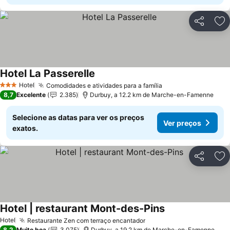
Partilhar
Ad
Hotel La Passerelle
Hotel
Comodidades e atividades para a família
3 Estrelas
8,7
Excelente
2.385
Durbuy, a 12.2 km de Marche-en-Famenne
Selecione as datas para ver os preços
Ver preços
exatos.
Partilhar
Ad
Hotel | restaurant Mont-des-Pins
Hotel
Restaurante Zen com terraço encantador
8,2
Muito boa
3.075
Durbuy, a 19.2 km de Marche-en-Famenne