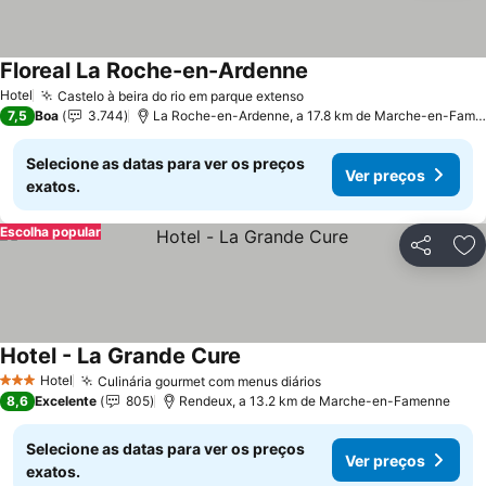
Floreal La Roche-en-Ardenne
Hotel
Castelo à beira do rio em parque extenso
7,5
Boa
3.744
La Roche-en-Ardenne, a 17.8 km de Marche-en-Famenne
Selecione as datas para ver os preços
Ver preços
exatos.
Escolha popular
Partilhar
Ad
Hotel - La Grande Cure
Hotel
Culinária gourmet com menus diários
3 Estrelas
8,6
Excelente
805
Rendeux, a 13.2 km de Marche-en-Famenne
Selecione as datas para ver os preços
Ver preços
exatos.