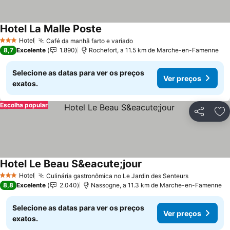
Hotel La Malle Poste
Hotel
Café da manhã farto e variado
3 Estrelas
8,7
Excelente
1.890
Rochefort, a 11.5 km de Marche-en-Famenne
Selecione as datas para ver os preços
Ver preços
exatos.
Escolha popular
Partilhar
Ad
Hotel Le Beau S&eacute;jour
Hotel
Culinária gastronômica no Le Jardin des Senteurs
3 Estrelas
8,8
Excelente
2.040
Nassogne, a 11.3 km de Marche-en-Famenne
Selecione as datas para ver os preços
Ver preços
exatos.