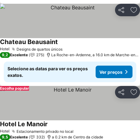
Partilhar
Ad
Chateau Beausaint
Hotel
Designs de quartos únicos
9,2
Excelente
275
La Roche-en-Ardenne, a 16.0 km de Marche-en-Famenne
Selecione as datas para ver os preços
Ver preços
exatos.
Escolha popular
Partilhar
Ad
Hotel Le Manoir
Hotel
Estacionamento privado no local
9,5
Excelente
332
a 0.2 km de Centro da cidade