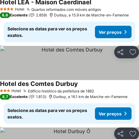
Hotel LEA - Maison Caerdinael
Hotel
Quartos reformados com móveis antigos
4 Estrelas
8,6
Excelente
2.859
Durbuy, a 15.9 km de Marche-en-Famenne
Selecione as datas para ver os preços
Ver preços
exatos.
Partilhar
Ad
Hotel des Comtes Durbuy
Hotel
Edifício histórico da prefeitura de 1862
3 Estrelas
8,7
Excelente
1.813
Durbuy, a 16.1 km de Marche-en-Famenne
Selecione as datas para ver os preços
Ver preços
exatos.
Partilhar
Ad