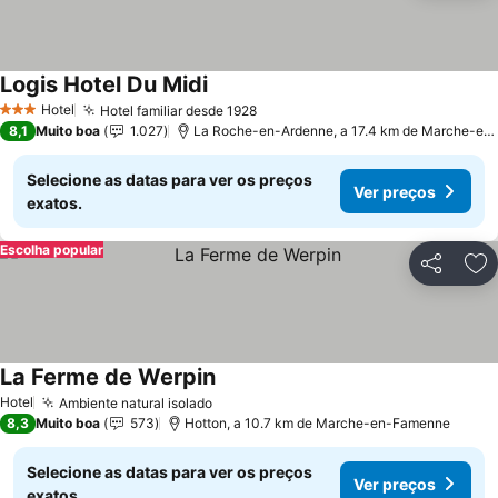
Logis Hotel Du Midi
Hotel
Hotel familiar desde 1928
3 Estrelas
8,1
Muito boa
1.027
La Roche-en-Ardenne, a 17.4 km de Marche-en-Famenne
Selecione as datas para ver os preços
Ver preços
exatos.
Escolha popular
Partilhar
Ad
La Ferme de Werpin
Hotel
Ambiente natural isolado
8,3
Muito boa
573
Hotton, a 10.7 km de Marche-en-Famenne
Selecione as datas para ver os preços
Ver preços
exatos.