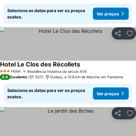
Selecione as datas para ver os preços
Ver preços
exatos.
Partilhar
Ad
Hotel Le Clos des Récollets
Hotel
Residência histórica do século XVII
3 Estrelas
8,9
Excelente
537
Durbuy, a 15.8 km de Marche-en-Famenne
Selecione as datas para ver os preços
Ver preços
exatos.
Partilhar
Ad