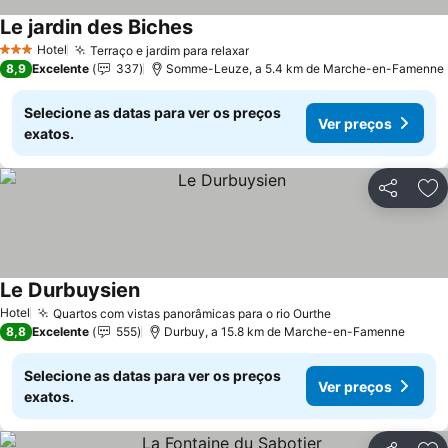
Le jardin des Biches
Hotel
Terraço e jardim para relaxar
3 Estrelas
8,9
Excelente
337
Somme-Leuze, a 5.4 km de Marche-en-Famenne
Selecione as datas para ver os preços
Ver preços
exatos.
Partilhar
Ad
Le Durbuysien
Hotel
Quartos com vistas panorâmicas para o rio Ourthe
8,8
Excelente
555
Durbuy, a 15.8 km de Marche-en-Famenne
Selecione as datas para ver os preços
Ver preços
exatos.