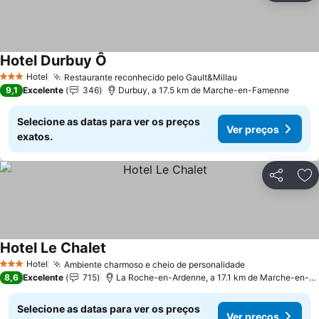
Hotel Durbuy Ô
Hotel
Restaurante reconhecido pelo Gault&Millau
3 Estrelas
9,1
Excelente
346
Durbuy, a 17.5 km de Marche-en-Famenne
Selecione as datas para ver os preços
Ver preços
exatos.
Partilhar
Ad
Hotel Le Chalet
Hotel
Ambiente charmoso e cheio de personalidade
3 Estrelas
8,6
Excelente
715
La Roche-en-Ardenne, a 17.1 km de Marche-en-Famenne
Selecione as datas para ver os preços
Ver preços