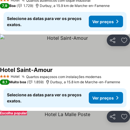
Hotel
Quartos autênticos com toque industrial
3 Estrelas
7,9
Boa
1.729
Durbuy, a 15.9 km de Marche-en-Famenne
Selecione as datas para ver os preços
Ver preços
exatos.
Partilhar
Ad
Hotel Saint-Amour
Hotel
Quartos espaçosos com instalações modernas
3 Estrelas
8,1
Muito boa
1.859
Durbuy, a 15.8 km de Marche-en-Famenne
Selecione as datas para ver os preços
Ver preços
exatos.
Escolha popular
Partilhar
Ad