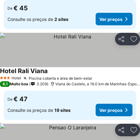
€ 45
De
Consulte os preços de
2 sites
Ver preços
Partilhar
Ad
Hotel Rali Viana
Ver preços
Hotel
Piscina coberta e área de bem-estar
Ver preços
3 Estrelas
8,1
Muito boa
3.209
Viana do Castelo, a 16.0 km de Marinhas-Espos
€ 47
De
Consulte os preços de
19 sites
Ver preços
Partilhar
Ad