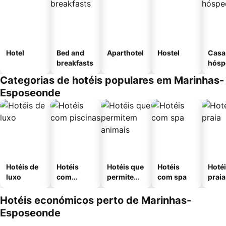
Hotel
Bed and
Aparthotel
Hostel
Casa
breakfasts
hósp
Categorias de hotéis populares em Marinhas-
Esposeonde
Hotéis de
Hotéis
Hotéis que
Hotéis
Hotéi
luxo
com
permitem
com spa
praia
piscinas
animais
Hotéis económicos perto de Marinhas-
Esposeonde