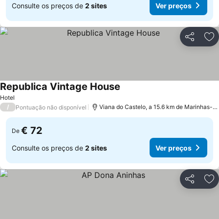
Consulte os preços de
2 sites
Ver preços
Partilhar
Ad
Republica Vintage House
Ver preços
Hotel
/
Viana do Castelo, a 15.6 km de Marinhas-
Pontuação não disponível
€ 72
De
Consulte os preços de
2 sites
Ver preços
Partilhar
Ad