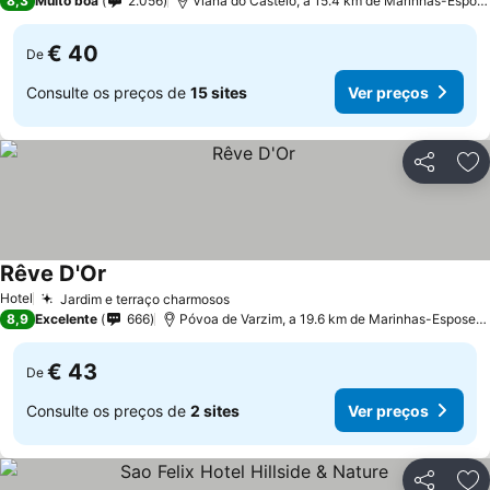
8,3
Muito boa
2.056
Viana do Castelo, a 15.4 km de Marinhas-Espos
€ 40
De
Consulte os preços de
15 sites
Ver preços
Partilhar
Ad
Rêve D'Or
Ver preços
Hotel
Jardim e terraço charmosos
Ver preços
8,9
Excelente
666
Póvoa de Varzim, a 19.6 km de Marinhas-Esposeo
€ 43
De
Consulte os preços de
2 sites
Ver preços