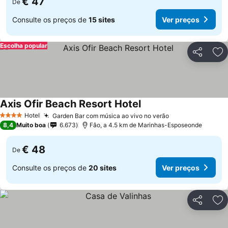
€ 47
De
Consulte os preços de
15 sites
Ver preços
Escolha popular
Partilhar
Ad
Axis Ofir Beach Resort Hotel
Ver preços
Hotel
Garden Bar com música ao vivo no verão
Ver preços
4 Estrelas
8,4
Muito boa
6.673
Fâo, a 4.5 km de Marinhas-Esposeonde
€ 48
De
Consulte os preços de
20 sites
Ver preços
Partilhar
Ad