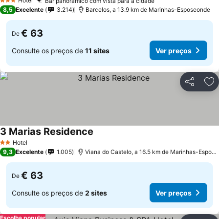
Hotel
Bar panorâmico com vista para a cidade
Ver preços
3 Estrelas
8,5
Excelente
3.214
Barcelos, a 13.9 km de Marinhas-Esposeonde
€ 63
De
Consulte os preços de
11 sites
Ver preços
Partilhar
Ad
3 Marias Residence
Ver preços
Hotel
2 Estrelas
9,3
Excelente
1.005
Viana do Castelo, a 16.5 km de Marinhas-Espos
€ 63
De
Consulte os preços de
2 sites
Ver preços
Escolha popular