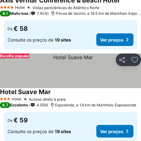
Axis Vermar Conference & Beach Hotel
Ver preç
Hotel
Vistas panorâmicas do Atlântico Norte
Ver preços
4 Estrelas
8,1
Muito boa
7.404
Póvoa de Varzim, a 18.5 km de Marinhas-Espos
€ 58
De
Consulte os preços de
19 sites
Ver preços
Escolha popular
Partilhar
Ad
Hotel Suave Mar
Ver preços
Hotel
Acesso direto à praia
Ver preços
3 Estrelas
8,7
Excelente
4.559
Esposende, a 1.9 km de Marinhas-Esposeonde
€ 59
De
Consulte os preços de
19 sites
Ver preços