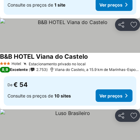
Consulte os preços de
1 site
Ver preços
Partilhar
Ad
B&B HOTEL Viana do Castelo
Ver preços
Hotel
Estacionamento privado no local
Ver preços
3 Estrelas
8,9
Excelente
2.753
Viana do Castelo, a 15.9 km de Marinhas-Espos
€ 54
De
Consulte os preços de
10 sites
Ver preços
Partilhar
Ad