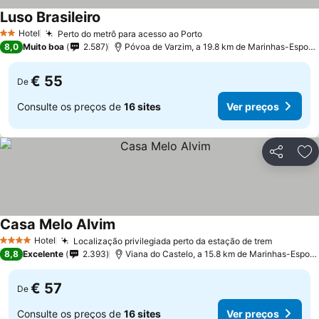
Luso Brasileiro
Ver preços
Hotel
Perto do metrô para acesso ao Porto
Ver preços
2 Estrelas
8,0
Muito boa
2.587
Póvoa de Varzim, a 19.8 km de Marinhas-Espos
€ 55
De
Consulte os preços de
16 sites
Ver preços
Partilhar
Ad
Casa Melo Alvim
Ver preços
Hotel
Localização privilegiada perto da estação de trem
Ver preç
4 Estrelas
8,8
Excelente
2.393
Viana do Castelo, a 15.8 km de Marinhas-Espos
€ 57
De
Consulte os preços de
16 sites
Ver preços