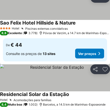
Partilhar
Ad
Sao Felix Hotel Hillside & Nature
Ver preços
Hotel
Piscinas externas convidativas
Ver preços
4 Estrelas
8,8
Excelente
3.778
Póvoa de Varzim, a 14.7 km de Marinhas-Espos
€ 44
De
Consulte os preços de
13 sites
Ver preços
Partilhar
Ad
Residencial Solar da Estação
Ver preços
Hotel
Acomodações para famílias
Ver preços
8,4
Muito boa
1.002
Barcelos, a 14.5 km de Marinhas-Esposeonde