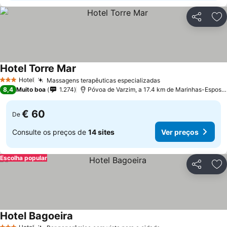
Partilhar
Ad
Hotel Torre Mar
Ver preços
Hotel
Massagens terapêuticas especializadas
Ver preços
3 Estrelas
8,4
Muito boa
1.274
Póvoa de Varzim, a 17.4 km de Marinhas-Espose
€ 60
De
Consulte os preços de
14 sites
Ver preços
Escolha popular
Partilhar
Ad
Hotel Bagoeira
Ver preços