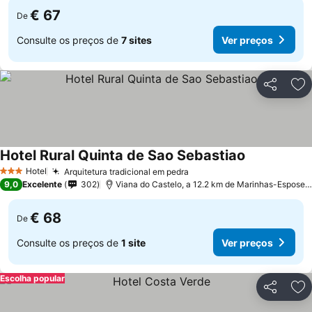
€ 67
De
Consulte os preços de
7 sites
Ver preços
Partilhar
Ad
Hotel Rural Quinta de Sao Sebastiao
Ver preços
Hotel
Arquitetura tradicional em pedra
Ver preços
3 Estrelas
9,0
Excelente
302
Viana do Castelo, a 12.2 km de Marinhas-Esposeo
€ 68
De
Consulte os preços de
1 site
Ver preços
Escolha popular
Partilhar
Ad