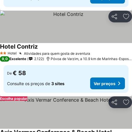
Partilhar
Ad
Hotel Contriz
Ver preços
Hotel
Atividades para quem gosta de aventura
Ver preços
2 Estrelas
9,0
Excelente
2.122
Póvoa de Varzim, a 10.9 km de Marinhas-Espose
€ 58
De
Consulte os preços de
3 sites
Ver preços
Escolha popular
Partilhar
Ad