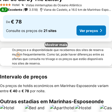
Ver preços
Hotel
Vistas ininterruptas do Oceano Atlântico
Ver preços
4 Estrelas
8,7
Excelente
3.518
Viana do Castelo, a 16.0 km de Marinhas-Espos
€ 78
De
Consulte os preços de
21 sites
Ver preços
Mostrar mais
Os preços e a disponibilidade que recebemos dos sites de reserva
mudam frequentemente. Como tal, pode haver diferenças entre as
ofertas que consulta no trivago e os preços que estão disponíveis
nos sites de reserva.
Intervalo de preços
Os preços de hotéis económicos em Marinhas-Esposeonde variam
entre
‎€ 40
e
‎€ 78
por noite.
Outras estadias em Marinhas-Esposeonde