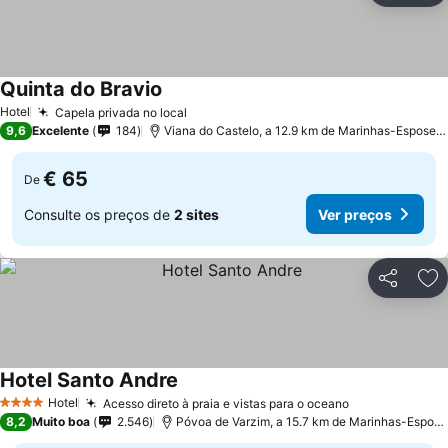
Quinta do Bravio
Ver preços
Hotel
Capela privada no local
Ver preços
9,6
Excelente
184
Viana do Castelo, a 12.9 km de Marinhas-Esposeo
€ 65
De
Consulte os preços de
2 sites
Ver preços
Partilhar
Ad
Hotel Santo Andre
Ver preços
Hotel
Acesso direto à praia e vistas para o oceano
Ver preços
4 Estrelas
8,2
Muito boa
2.546
Póvoa de Varzim, a 15.7 km de Marinhas-Espos