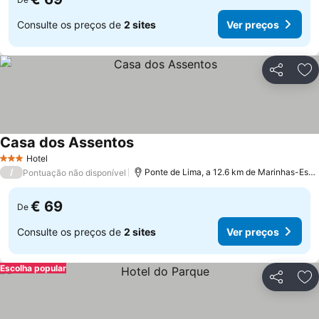
Consulte os preços de
2 sites
Ver preços
Partilhar
Ad
Casa dos Assentos
Ver preços
Hotel
3 Estrelas
/
Ponte de Lima, a 12.6 km de Marinhas-Esp
Pontuação não disponível
€ 69
De
Consulte os preços de
2 sites
Ver preços
Escolha popular
Partilhar
Ad