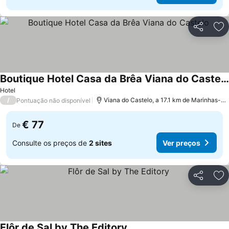
Partilhar
Ad
Boutique Hotel Casa da Brêa Viana do Castelo
Ver preços
Hotel
/
Viana do Castelo, a 17.1 km de Marinhas-E
Pontuação não disponível
€ 77
De
Consulte os preços de
2 sites
Ver preços
Partilhar
Ad
Flôr de Sal by The Editory