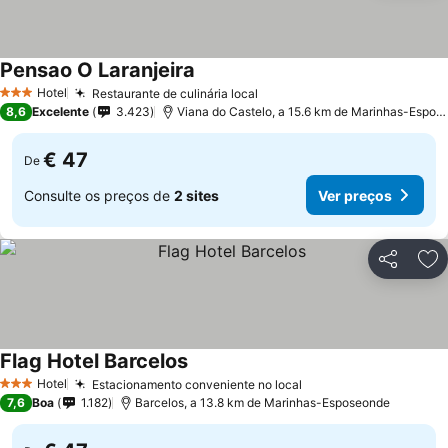
Pensao O Laranjeira
Ver preços
Hotel
Restaurante de culinária local
Ver preços
3 Estrelas
8,6
Excelente
3.423
Viana do Castelo, a 15.6 km de Marinhas-Espos
€ 47
De
Consulte os preços de
2 sites
Ver preços
Partilhar
Ad
Flag Hotel Barcelos
Ver preços
Hotel
Estacionamento conveniente no local
Ver preços
3 Estrelas
7,6
Boa
1.182
Barcelos, a 13.8 km de Marinhas-Esposeonde