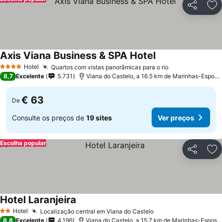
Partilhar
Ad
Axis Viana Business & SPA Hotel
Ver preços
Hotel
Quartos com vistas panorâmicas para o rio
Ver preços
4 Estrelas
8,7
Excelente
5.731
Viana do Castelo, a 16.5 km de Marinhas-Espos
€ 63
De
Consulte os preços de
19 sites
Ver preços
Escolha popular
Partilhar
Ad
Hotel Laranjeira
Ver preços
Hotel
Localização central em Viana do Castelo
Ver preços
2 Estrelas
8,8
Excelente
4.196
Viana do Castelo, a 15.7 km de Marinhas-Espos