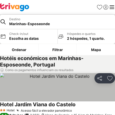
Favoritos
Iniciar
Me
Destino
Marinhas-Esposeonde
Check-in/out
Hóspedes e quartos
Escolha as datas
2 hóspedes, 1 quarto.
Ordenar
Filtrar
Mapa
Hotéis económicos em Marinhas-
Esposeonde, Portugal
Como os pagamentos influenciam os resultados
Partilhar
Ad
Hotel Jardim Viana do Castelo
Ver preços
Hotel
Acesso fácil a elevador panorâmico
Ver preços
2 Estrelas