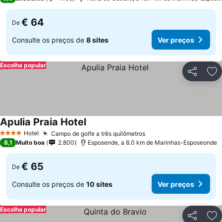
€ 64
De
Consulte os preços de
8 sites
Ver preços
Escolha popular
Partilhar
Ad
Apulia Praia Hotel
Ver preços
Hotel
Campo de golfe a três quilômetros
Ver preços
4 Estrelas
8,1
Muito boa
2.800
Esposende, a 8.0 km de Marinhas-Esposeonde
€ 65
De
Consulte os preços de
10 sites
Ver preços
Escolha popular
Partilhar
Ad