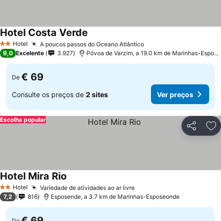
Hotel Costa Verde
Ver preços
Hotel
A poucos passos do Oceano Atlântico
Ver preços
2 Estrelas
9,0
Excelente
3.927
Póvoa de Varzim, a 19.0 km de Marinhas-Espos
€ 69
De
Consulte os preços de
2 sites
Ver preços
Escolha popular
Partilhar
Ad
Hotel Mira Rio
Ver preços
Hotel
Variedade de atividades ao ar livre
Ver preços
2 Estrelas
7,2
816
Esposende, a 3.7 km de Marinhas-Esposeonde
€ 69
De