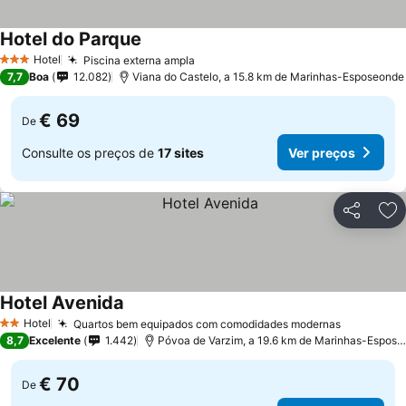
Hotel do Parque
Ver preços
Hotel
Piscina externa ampla
Ver preços
3 Estrelas
7,7
Boa
12.082
Viana do Castelo, a 15.8 km de Marinhas-Esposeonde
€ 69
De
Consulte os preços de
17 sites
Ver preços
Partilhar
Ad
Hotel Avenida
Ver preços
Hotel
Quartos bem equipados com comodidades modernas
Ver preç
2 Estrelas
8,7
Excelente
1.442
Póvoa de Varzim, a 19.6 km de Marinhas-Espos
€ 70
De