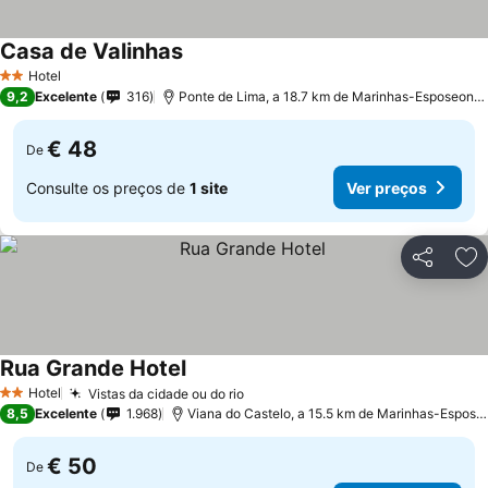
Casa de Valinhas
Ver preços
Hotel
2 Estrelas
9,2
Excelente
316
Ponte de Lima, a 18.7 km de Marinhas-Esposeond
€ 48
De
Consulte os preços de
1 site
Ver preços
Partilhar
Ad
Rua Grande Hotel
Ver preços
Hotel
Vistas da cidade ou do rio
Ver preços
2 Estrelas
8,5
Excelente
1.968
Viana do Castelo, a 15.5 km de Marinhas-Espose
€ 50
De