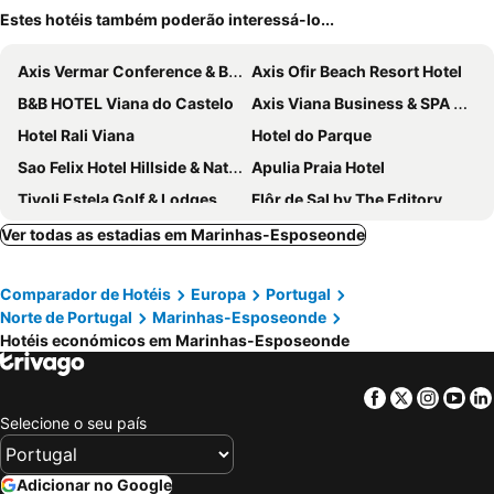
Estes hotéis também poderão interessá-lo...
Axis Vermar Conference & Beach Hotel
Axis Ofir Beach Resort Hotel
B&B HOTEL Viana do Castelo
Axis Viana Business & SPA Hotel
Hotel Rali Viana
Hotel do Parque
Sao Felix Hotel Hillside & Nature
Apulia Praia Hotel
Tivoli Estela Golf & Lodges Porto
Flôr de Sal by The Editory
THE ONE Grand Hotel da Póvoa - by MHMB Hospitality
Hotel Suave Mar
Ver todas as estadias em Marinhas-Esposeonde
Hotel Santo Andre
Pousada Viana do Castelo
Comparador de Hotéis
Europa
Portugal
AP Dona Aninhas
Hotel Torre Mar
Norte de Portugal
Marinhas-Esposeonde
Hotel Jardim Viana do Castelo
Varzinn Hotel
Hotéis económicos em Marinhas-Esposeonde
Vila Gale Collection Ponte de Lima Vineyards Hotel
Luso Brasileiro
Hotel Costa Verde
Casa Melo Alvim
Facebook
Twitter
Insta
Yo
Selecione o seu país
Hotel Fabrica do Chocolate
Hotel Bagoeira
Flag Hotel Barcelos
Hotel FeelViana
Adicionar no Google
Hotel Mira Rio
Hotel Rural Quinta de Sao Sebastiao