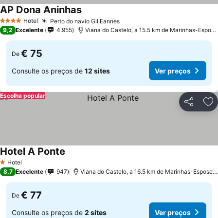
AP Dona Aninhas
Ver preços
Hotel
Perto do navio Gil Eannes
Ver preços
4 Estrelas
9,2
Excelente
4.955
Viana do Castelo, a 15.5 km de Marinhas-Espos
€ 75
De
Consulte os preços de
12 sites
Ver preços
Escolha popular
Partilhar
Ad
Hotel A Ponte
Ver preços
Hotel
1 Estrelas
8,7
Excelente
947
Viana do Castelo, a 16.5 km de Marinhas-Esposeo
€ 77
De
Consulte os preços de
2 sites
Ver preços