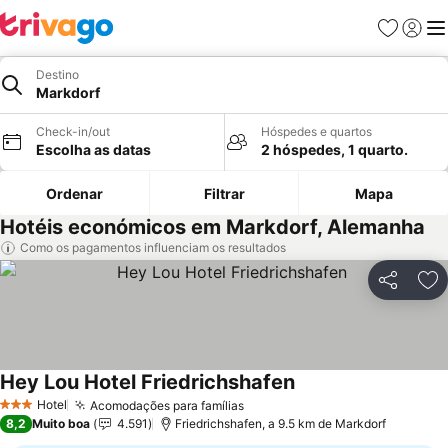
Favoritos
Iniciar
Me
Destino
Markdorf
Check-in/out
Hóspedes e quartos
Escolha as datas
2 hóspedes, 1 quarto.
Ordenar
Filtrar
Mapa
Hotéis económicos em Markdorf, Alemanha
Como os pagamentos influenciam os resultados
Partilhar
Ad
Hey Lou Hotel Friedrichshafen
Hotel
Acomodações para famílias
3 Estrelas
8,2
Muito boa
4.591
Friedrichshafen, a 9.5 km de Markdorf