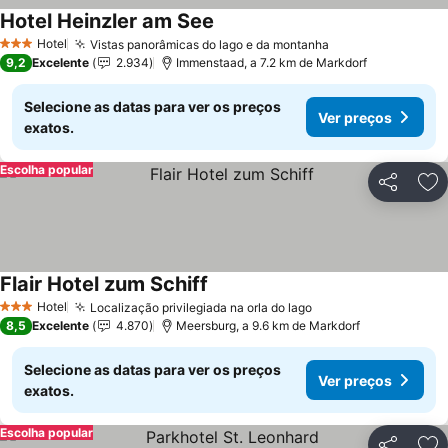
Hotel Heinzler am See
Hotel
Vistas panorâmicas do lago e da montanha
3 Estrelas
9,2
Excelente
2.934
Immenstaad, a 7.2 km de Markdorf
Selecione as datas para ver os preços
Ver preços
exatos.
Escolha popular
Partilhar
Ad
Flair Hotel zum Schiff
Hotel
Localização privilegiada na orla do lago
3 Estrelas
8,5
Excelente
4.870
Meersburg, a 9.6 km de Markdorf
Selecione as datas para ver os preços
Ver preços
exatos.
Escolha popular