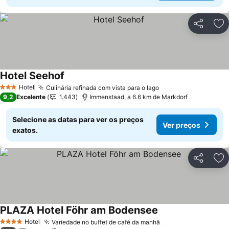
Partilhar
Ad
Hotel Seehof
Hotel
Culinária refinada com vista para o lago
3 Estrelas
9,2
Excelente
1.443
Immenstaad, a 6.6 km de Markdorf
Selecione as datas para ver os preços
Ver preços
exatos.
Partilhar
Ad
PLAZA Hotel Föhr am Bodensee
Hotel
Variedade no buffet de café da manhã
4 Estrelas