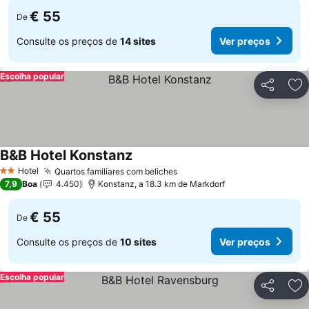
€ 55
De
Consulte os preços de
14 sites
Ver preços
Escolha popular
Partilhar
Ad
B&B Hotel Konstanz
Hotel
Quartos familiares com beliches
2 Estrelas
7,9
Boa
4.450
Konstanz, a 18.3 km de Markdorf
€ 55
De
Consulte os preços de
10 sites
Ver preços
Escolha popular
Partilhar
Ad