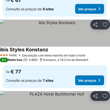
€ 67
De
Consulte os preços de
6 sites
Ver preços
Partilhar
Ad
ibis Styles Konstanz
Hotel
Decoração com tema marinho em todo o hotel
3 Estrelas
8,1
Muito boa
4.882
Konstanz, a 18.2 km de Markdorf
€ 77
De
Consulte os preços de
7 sites
Ver preços
Partilhar
Ad