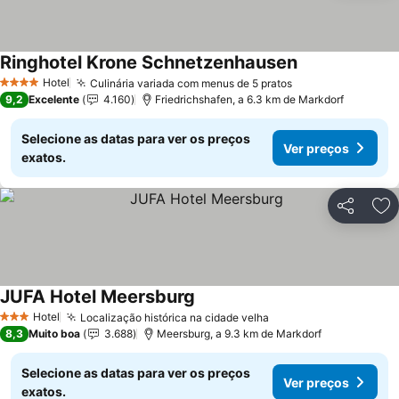
Ringhotel Krone Schnetzenhausen
Hotel
Culinária variada com menus de 5 pratos
4 Estrelas
9,2
Excelente
4.160
Friedrichshafen, a 6.3 km de Markdorf
Selecione as datas para ver os preços
Ver preços
exatos.
Partilhar
Ad
JUFA Hotel Meersburg
Hotel
Localização histórica na cidade velha
3 Estrelas
8,3
Muito boa
3.688
Meersburg, a 9.3 km de Markdorf
Selecione as datas para ver os preços
Ver preços
exatos.