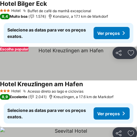
Hotel Bilger Eck
Hotel
Buffet de café da manhã excepcional
3 Estrelas
8,4
Muito boa
1.574
Konstanz, a 17.1 km de Markdorf
Selecione as datas para ver os preços
Ver preços
exatos.
Escolha popular
Partilhar
Ad
Hotel Kreuzlingen am Hafen
Hotel
Acesso direto ao lago e ciclovias
3 Estrelas
8,9
Excelente
2.041
Kreuzlingen, a 17.6 km de Markdorf
Selecione as datas para ver os preços
Ver preços
exatos.
Partilhar
Ad