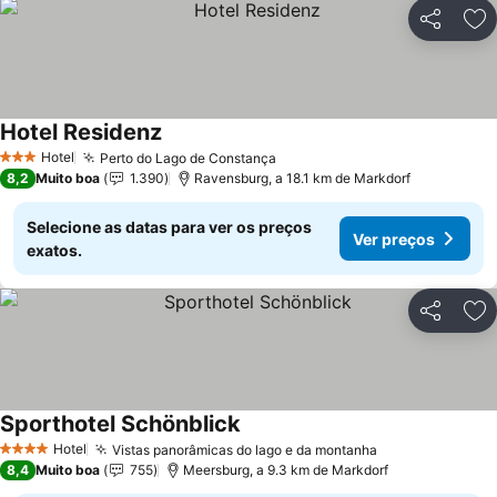
Partilhar
Ad
Hotel Residenz
Hotel
Perto do Lago de Constança
3 Estrelas
8,2
Muito boa
1.390
Ravensburg, a 18.1 km de Markdorf
Selecione as datas para ver os preços
Ver preços
exatos.
Partilhar
Ad
Sporthotel Schönblick
Hotel
Vistas panorâmicas do lago e da montanha
4 Estrelas
8,4
Muito boa
755
Meersburg, a 9.3 km de Markdorf