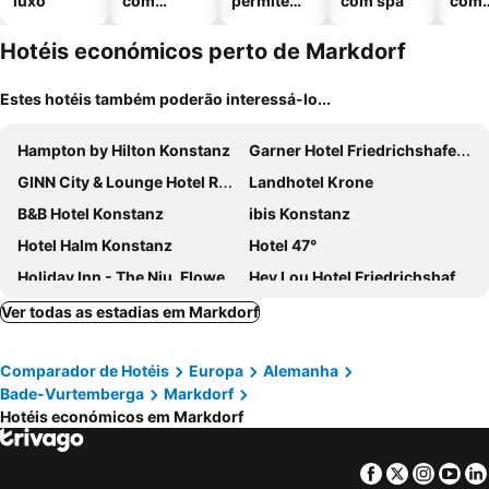
luxo
com
permitem
com spa
com
piscinas
animais
esta
ment
Hotéis económicos perto de Markdorf
Estes hotéis também poderão interessá-lo...
Hampton by Hilton Konstanz
Garner Hotel Friedrichshafen By Ihg
GINN City & Lounge Hotel Ravensburg
Landhotel Krone
B&B Hotel Konstanz
ibis Konstanz
Hotel Halm Konstanz
Hotel 47°
Holiday Inn - The Niu, Flower Konstanz By Ihg
Hey Lou Hotel Friedrichshafen
Apartment Hotel Konstanz
B&B Hotel Ravensburg
Ver todas as estadias em Markdorf
Chérisy Hotel Konstanz - Self Check-in Only
PLAZA Hotel Föhr am Bodensee
Comparador de Hotéis
Europa
Alemanha
Hotel Bären Meersburg
Bodensee - Hotel Kreuz
Bade-Vurtemberga
Markdorf
ibis Friedrichshafen Airport Messe
Steigenberger Inselhotel
Hotéis económicos em Markdorf
Hotel am Fischmarkt
Romantik Hotel Barbarossa
Ibis Styles Friedrichshafen
Bodenseehotel Renn
Facebook
Twitter
Insta
Yo