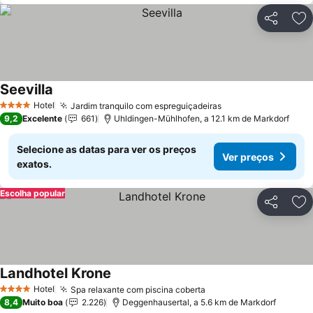
Partilhar
Ad
Seevilla
Hotel
Jardim tranquilo com espreguiçadeiras
4 Estrelas
9,2
Excelente
661
Uhldingen-Mühlhofen, a 12.1 km de Markdorf
Selecione as datas para ver os preços
Ver preços
exatos.
Escolha popular
Partilhar
Ad
Landhotel Krone
Hotel
Spa relaxante com piscina coberta
4 Estrelas
8,4
Muito boa
2.226
Deggenhausertal, a 5.6 km de Markdorf