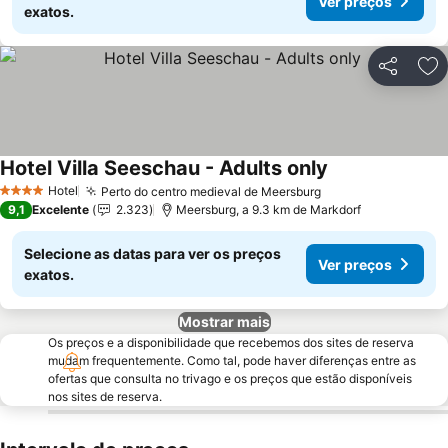
Ver preços
exatos.
Partilhar
Ad
Hotel Villa Seeschau - Adults only
Hotel
Perto do centro medieval de Meersburg
4 Estrelas
9,1
Excelente
2.323
Meersburg, a 9.3 km de Markdorf
Selecione as datas para ver os preços
Ver preços
exatos.
Mostrar mais
Os preços e a disponibilidade que recebemos dos sites de reserva
mudam frequentemente. Como tal, pode haver diferenças entre as
ofertas que consulta no trivago e os preços que estão disponíveis
nos sites de reserva.