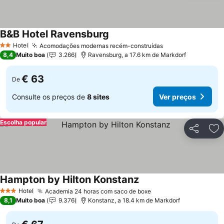
B&B Hotel Ravensburg
Hotel
Acomodações modernas recém-construídas
2 Estrelas
8,4
Muito boa
3.266
Ravensburg, a 17.6 km de Markdorf
€ 63
De
Consulte os preços de
8 sites
Ver preços
Escolha popular
Partilhar
Ad
Hampton by Hilton Konstanz
Hotel
Academia 24 horas com saco de boxe
3 Estrelas
8,1
Muito boa
9.376
Konstanz, a 18.4 km de Markdorf