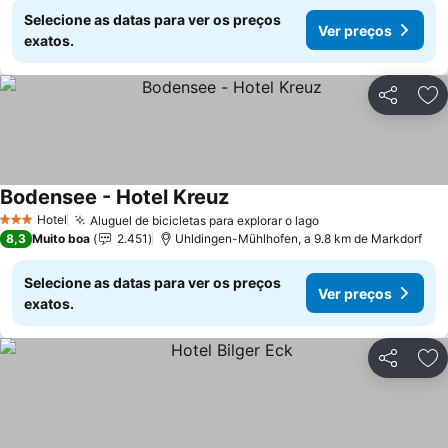
Selecione as datas para ver os preços
Ver preços
exatos.
Partilhar
Ad
Bodensee - Hotel Kreuz
Hotel
Aluguel de bicicletas para explorar o lago
3 Estrelas
8,3
Muito boa
2.451
Uhldingen-Mühlhofen, a 9.8 km de Markdorf
Selecione as datas para ver os preços
Ver preços
exatos.
Partilhar
Ad