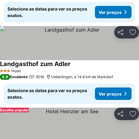
Selecione as datas para ver os preços
Ver preços
exatos.
Partilhar
Ad
Landgasthof zum Adler
Hotel
3 Estrelas
8,9
Excelente
609
Ueberlingen, a 14.8 km de Markdorf
Selecione as datas para ver os preços
Ver preços
exatos.
Escolha popular
Partilhar
Ad