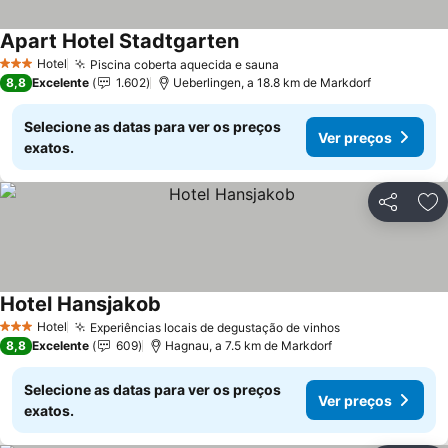
Apart Hotel Stadtgarten
Hotel
Piscina coberta aquecida e sauna
3 Estrelas
8,8
Excelente
1.602
Ueberlingen, a 18.8 km de Markdorf
Selecione as datas para ver os preços
Ver preços
exatos.
Partilhar
Ad
Hotel Hansjakob
Hotel
Experiências locais de degustação de vinhos
3 Estrelas
8,8
Excelente
609
Hagnau, a 7.5 km de Markdorf
Selecione as datas para ver os preços
Ver preços
exatos.