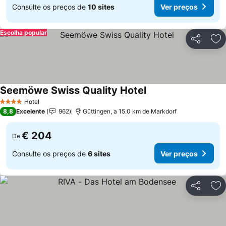
Consulte os preços de
10 sites
Ver preços
Escolha popular
Partilhar
Ad
Seemöwe Swiss Quality Hotel
Hotel
4 Estrelas
8,8
Excelente
962
Güttingen, a 15.0 km de Markdorf
€ 204
De
Consulte os preços de
6 sites
Ver preços
Partilhar
Ad