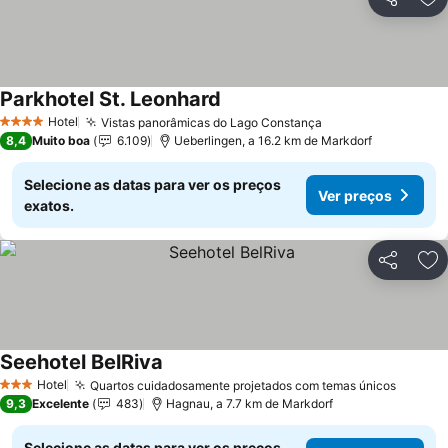
Partilhar
Ad
Parkhotel St. Leonhard
Hotel
Vistas panorâmicas do Lago Constança
4 Estrelas
8,4
Muito boa
6.109
Ueberlingen, a 16.2 km de Markdorf
Selecione as datas para ver os preços
Ver preços
exatos.
Partilhar
Ad
Seehotel BelRiva
Hotel
Quartos cuidadosamente projetados com temas únicos
3 Estrelas
9,3
Excelente
483
Hagnau, a 7.7 km de Markdorf
Selecione as datas para ver os preços