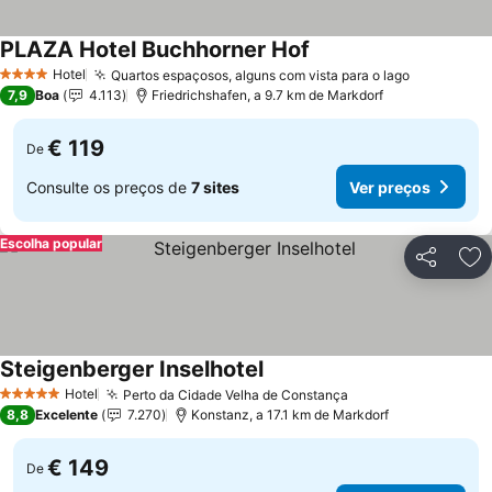
PLAZA Hotel Buchhorner Hof
Hotel
Quartos espaçosos, alguns com vista para o lago
4 Estrelas
7,9
Boa
4.113
Friedrichshafen, a 9.7 km de Markdorf
€ 119
De
Consulte os preços de
7 sites
Ver preços
Escolha popular
Partilhar
Ad
Steigenberger Inselhotel
Hotel
Perto da Cidade Velha de Constança
5 Estrelas
8,8
Excelente
7.270
Konstanz, a 17.1 km de Markdorf
€ 149
De