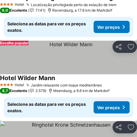
Hotel
Localização privilegiada perto da estação de trem
4 Estrelas
9,0
Excelente
7.141
Ravensburg, a 17.6 km de Markdorf
Selecione as datas para ver os preços
Ver preços
exatos.
Escolha popular
Partilhar
Ad
Hotel Wilder Mann
Hotel
Jardim relaxante com toque mediterrâneo
4 Estrelas
8,7
Excelente
2.579
Meersburg, a 9.6 km de Markdorf
Selecione as datas para ver os preços
Ver preços
exatos.
Partilhar
Ad