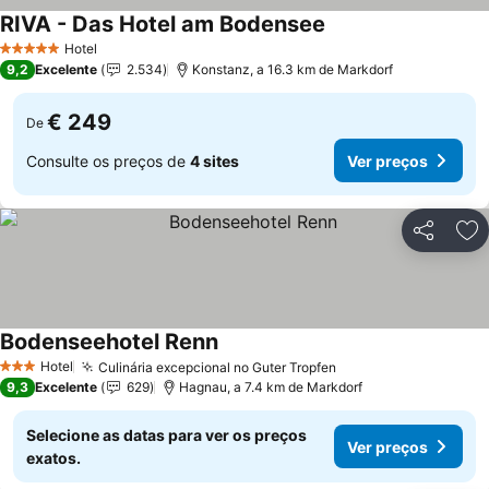
RIVA - Das Hotel am Bodensee
Hotel
5 Estrelas
9,2
Excelente
2.534
Konstanz, a 16.3 km de Markdorf
€ 249
De
Consulte os preços de
4 sites
Ver preços
Partilhar
Ad
Bodenseehotel Renn
Hotel
Culinária excepcional no Guter Tropfen
3 Estrelas
9,3
Excelente
629
Hagnau, a 7.4 km de Markdorf
Selecione as datas para ver os preços
Ver preços
exatos.