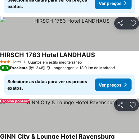
Ver preços
exatos.
Partilhar
Ad
HIRSCH 1783 Hotel LANDHAUS
Hotel
Quartos em estilo mediterrâneo
3 Estrelas
8,9
Excelente
348
Langenargen, a 18.0 km de Markdorf
Selecione as datas para ver os preços
Ver preços
exatos.
Escolha popular
Partilhar
Ad
GINN City & Lounge Hotel Ravensburg