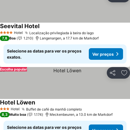
Seevital Hotel
Hotel
Localização privilegiada à beira do lago
4 Estrelas
7,8
Boa
1.210
Langenargen, a 17.7 km de Markdorf
Selecione as datas para ver os preços
Ver preços
exatos.
Escolha popular
Partilhar
Ad
Hotel Löwen
Hotel
Buffet de café da manhã completo
3 Estrelas
8,3
Muito boa
1.174
Meckenbeuren, a 13.0 km de Markdorf
Selecione as datas para ver os preços