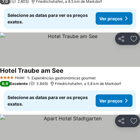
7,0
2.805
Friedrichshafen, a 8.5 km de Markdorf
Selecione as datas para ver os preços
Ver preços
exatos.
Partilhar
Ad
Hotel Traube am See
Hotel
Experiências gastronómicas gourmet
4 Estrelas
8,9
Excelente
3.849
Friedrichshafen, a 5.8 km de Markdorf
Selecione as datas para ver os preços
Ver preços
exatos.
Partilhar
Ad