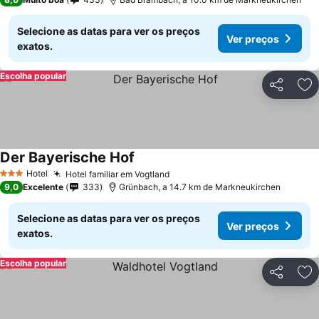
Selecione as datas para ver os preços
Ver preços
exatos.
Escolha popular
Partilhar
Ad
Der Bayerische Hof
Hotel
Hotel familiar em Vogtland
3 Estrelas
9,0
Excelente
333
Grünbach, a 14.7 km de Markneukirchen
Selecione as datas para ver os preços
Ver preços
exatos.
Escolha popular
Partilhar
Ad