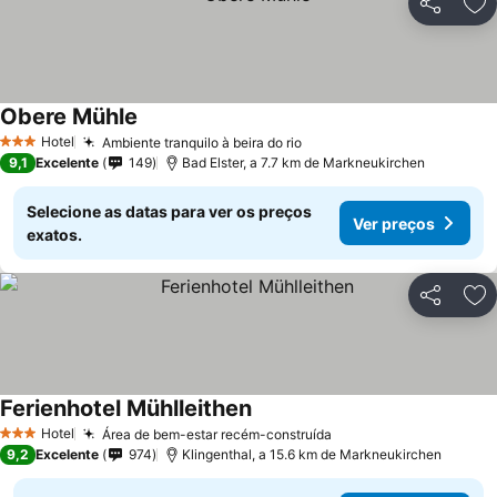
Partilhar
Ad
Obere Mühle
Hotel
Ambiente tranquilo à beira do rio
3 Estrelas
9,1
Excelente
149
Bad Elster, a 7.7 km de Markneukirchen
Selecione as datas para ver os preços
Ver preços
exatos.
Partilhar
Ad
Ferienhotel Mühlleithen
Hotel
Área de bem-estar recém-construída
3 Estrelas
9,2
Excelente
974
Klingenthal, a 15.6 km de Markneukirchen