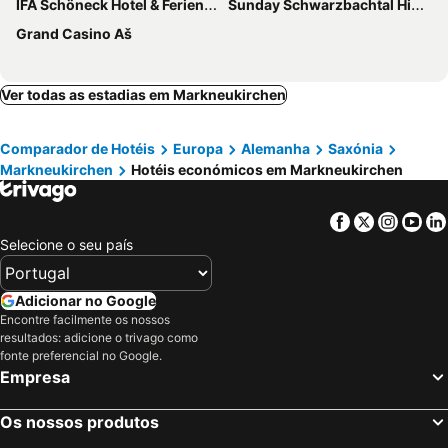
IFA Schöneck Hotel & Ferienpark
Sunday Schwarzbachtal Hideaway Resort
Grand Casino Aš
Ver todas as estadias em Markneukirchen
Comparador de Hotéis
Europa
Alemanha
Saxónia
Markneukirchen
Hotéis económicos em Markneukirchen
Facebook
Twitter
Insta
Yo
Selecione o seu país
Adicionar no Google
Encontre facilmente os nossos
resultados: adicione o trivago como
fonte preferencial no Google.
Empresa
Os nossos produtos