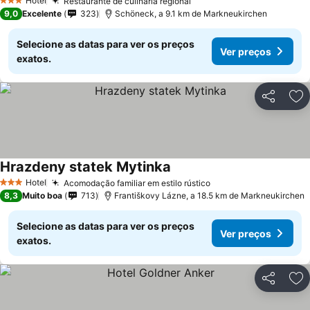
Hotel
Restaurante de culinária regional
3 Estrelas
9,0
Excelente
323
Schöneck, a 9.1 km de Markneukirchen
Selecione as datas para ver os preços
Ver preços
exatos.
Partilhar
Ad
Hrazdeny statek Mytinka
Hotel
Acomodação familiar em estilo rústico
3 Estrelas
8,3
Muito boa
713
Františkovy Lázne, a 18.5 km de Markneukirchen
Selecione as datas para ver os preços
Ver preços
exatos.
Partilhar
Ad