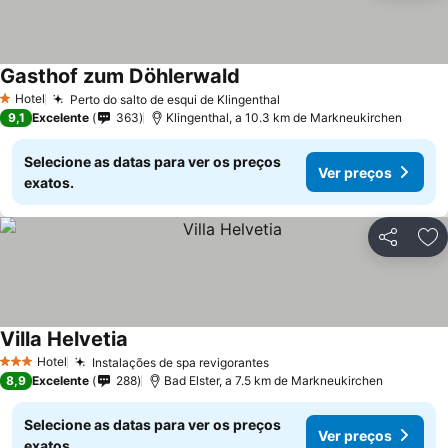
Gasthof zum Döhlerwald
Hotel
Perto do salto de esqui de Klingenthal
1 Estrelas
9,1
Excelente
363
Klingenthal, a 10.3 km de Markneukirchen
Selecione as datas para ver os preços
Ver preços
exatos.
Partilhar
Ad
Villa Helvetia
Hotel
Instalações de spa revigorantes
3 Estrelas
8,9
Excelente
288
Bad Elster, a 7.5 km de Markneukirchen
Selecione as datas para ver os preços
Ver preços
exatos.