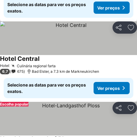
Selecione as datas para ver os preços
Ver preços
exatos.
Partilhar
Ad
Hotel Central
Hotel
Culinária regional farta
6,7
675
Bad Elster, a 7.3 km de Markneukirchen
Selecione as datas para ver os preços
Ver preços
exatos.
Escolha popular
Partilhar
Ad