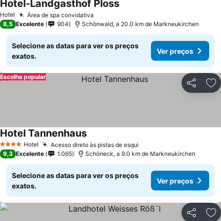
Hotel-Landgasthof Ploss
Hotel
Área de spa convidativa
8,5
Excelente
904
Schönwald, a 20.0 km de Markneukirchen
Selecione as datas para ver os preços
Ver preços
exatos.
Escolha popular
Partilhar
Ad
Hotel Tannenhaus
Hotel
Acesso direto às pistas de esqui
4 Estrelas
9,3
Excelente
1.065
Schöneck, a 9.0 km de Markneukirchen
Selecione as datas para ver os preços
Ver preços
exatos.
Partilhar
Ad