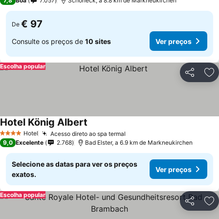
7,8
Boa
7.057
Schöneck, a 8.8 km de Markneukirchen
€ 97
De
Consulte os preços de
10 sites
Ver preços
Escolha popular
Partilhar
Ad
Hotel König Albert
Hotel
Acesso direto ao spa termal
4 Estrelas
9,0
Excelente
2.768
Bad Elster, a 6.9 km de Markneukirchen
Selecione as datas para ver os preços
Ver preços
exatos.
Escolha popular
Partilhar
Ad