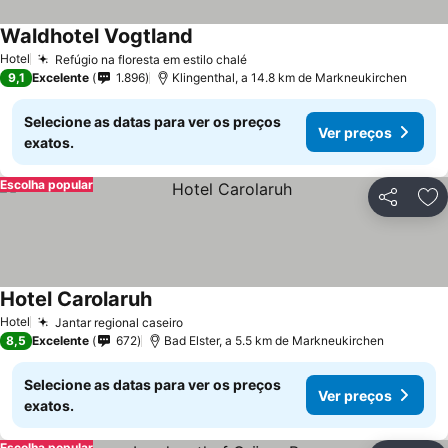
Waldhotel Vogtland
Hotel
Refúgio na floresta em estilo chalé
9,1
Excelente
1.896
Klingenthal, a 14.8 km de Markneukirchen
Selecione as datas para ver os preços
Ver preços
exatos.
Escolha popular
Partilhar
Ad
Hotel Carolaruh
Hotel
Jantar regional caseiro
8,5
Excelente
672
Bad Elster, a 5.5 km de Markneukirchen
Selecione as datas para ver os preços
Ver preços
exatos.
Escolha popular