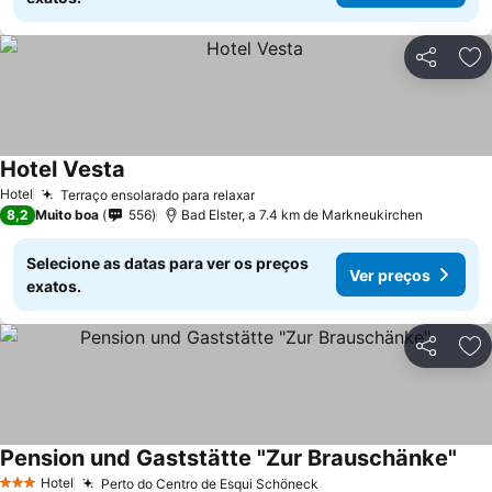
Partilhar
Ad
Hotel Vesta
Hotel
Terraço ensolarado para relaxar
8,2
Muito boa
556
Bad Elster, a 7.4 km de Markneukirchen
Selecione as datas para ver os preços
Ver preços
exatos.
Partilhar
Ad
Pension und Gaststätte "Zur Brauschänke"
Hotel
Perto do Centro de Esqui Schöneck
3 Estrelas