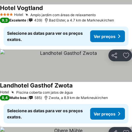
Hotel Vogtland
Hotel
Amplo jardim com áreas de relaxamento
4 Estrelas
9,3
Excelente
439
Bad Elster, a 4.7 km de Markneukirchen
Selecione as datas para ver os preços
Ver preços
exatos.
Partilhar
Ad
Landhotel Gasthof Zwota
Hotel
Piscina coberta com jatos de água
8,4
Muito boa
585
Zwota, a 8.9 km de Markneukirchen
Selecione as datas para ver os preços
Ver preços
exatos.