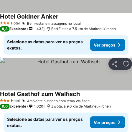
Hotel Goldner Anker
Hotel
Bem-estar e massagens no local
3 Estrelas
8,8
Excelente
1.432
Bad Elster, a 7.5 km de Markneukirchen
Selecione as datas para ver os preços
Ver preços
exatos.
Partilhar
Ad
Hotel Gasthof zum Walfisch
Hotel
Ambiente histórico com tema Walfisch
3 Estrelas
9,0
Excelente
1.020
Zwota, a 9.0 km de Markneukirchen
Selecione as datas para ver os preços
Ver preços
exatos.