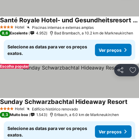
Santé Royale Hotel- und Gesundheitsresort Bad Brambach
Hotel
Piscinas internas e externas amplas
4 Estrelas
8,6
Excelente
4.952
Bad Brambach, a 10.2 km de Markneukirchen
Selecione as datas para ver os preços
Ver preços
exatos.
Escolha popular
Partilhar
Ad
Sunday Schwarzbachtal Hideaway Resort
Hotel
Edifício histórico renovado
4 Estrelas
8,3
Muito boa
1.543
Erlbach, a 6.0 km de Markneukirchen
Selecione as datas para ver os preços
Ver preços
exatos.