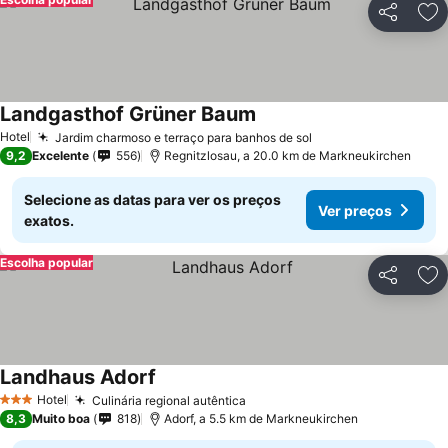
Partilhar
Ad
Landgasthof Grüner Baum
Hotel
Jardim charmoso e terraço para banhos de sol
9,2
Excelente
556
Regnitzlosau, a 20.0 km de Markneukirchen
Selecione as datas para ver os preços
Ver preços
exatos.
Escolha popular
Partilhar
Ad
Landhaus Adorf
Hotel
Culinária regional autêntica
3 Estrelas
8,3
Muito boa
818
Adorf, a 5.5 km de Markneukirchen