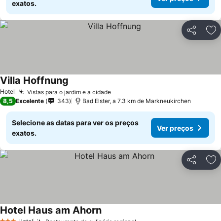
exatos.
Partilhar
Ad
Villa Hoffnung
Hotel
Vistas para o jardim e a cidade
8,5
Excelente
343
Bad Elster, a 7.3 km de Markneukirchen
Selecione as datas para ver os preços
Ver preços
exatos.
Partilhar
Ad
Hotel Haus am Ahorn