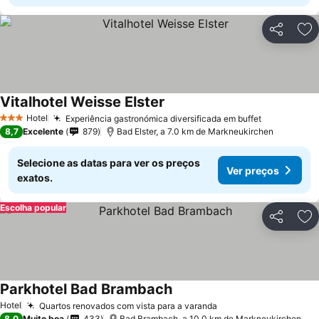
Partilhar
Ad
Vitalhotel Weisse Elster
Hotel
Experiência gastronómica diversificada em buffet
3 Estrelas
8,7
Excelente
879
Bad Elster, a 7.0 km de Markneukirchen
Selecione as datas para ver os preços
Ver preços
exatos.
Escolha popular
Partilhar
Ad
Parkhotel Bad Brambach
Hotel
Quartos renovados com vista para a varanda
8,0
Muito boa
433
Bad Brambach, a 10.0 km de Markneukirchen