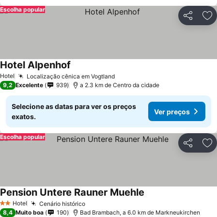
Escolha popular
Partilhar
Ad
Hotel Alpenhof
Hotel
Localização cênica em Vogtland
9,2
Excelente
939
a 2.3 km de Centro da cidade
Selecione as datas para ver os preços
Ver preços
exatos.
Escolha popular
Partilhar
Ad
Pension Untere Rauner Muehle
Hotel
Cenário histórico
2 Estrelas
8,4
Muito boa
190
Bad Brambach, a 6.0 km de Markneukirchen