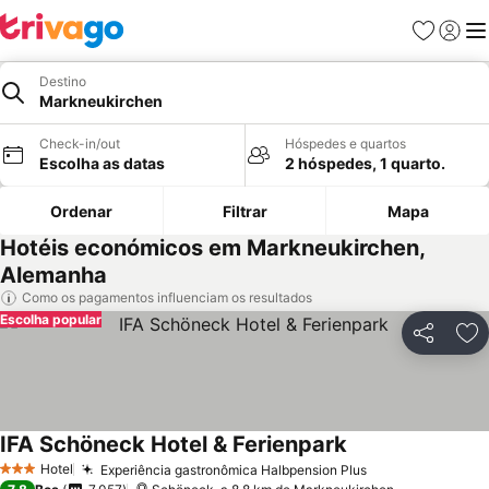
Favoritos
Iniciar
Me
Destino
Markneukirchen
Check-in/out
Hóspedes e quartos
Escolha as datas
2 hóspedes, 1 quarto.
Ordenar
Filtrar
Mapa
Hotéis económicos em Markneukirchen,
Alemanha
Como os pagamentos influenciam os resultados
Escolha popular
Partilhar
Ad
IFA Schöneck Hotel & Ferienpark
Hotel
Experiência gastronômica Halbpension Plus
3 Estrelas