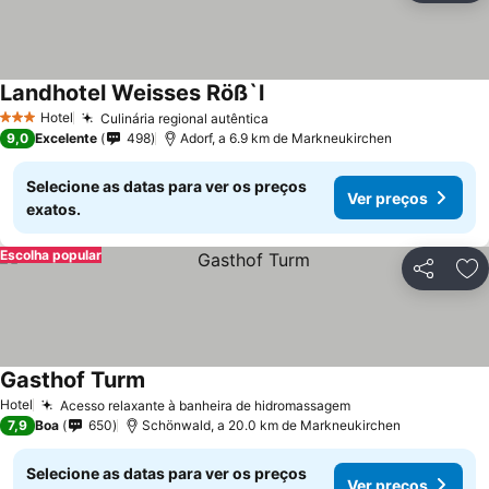
Landhotel Weisses Röß`l
Hotel
Culinária regional autêntica
3 Estrelas
9,0
Excelente
498
Adorf, a 6.9 km de Markneukirchen
Selecione as datas para ver os preços
Ver preços
exatos.
Escolha popular
Partilhar
Ad
Gasthof Turm
Hotel
Acesso relaxante à banheira de hidromassagem
7,9
Boa
650
Schönwald, a 20.0 km de Markneukirchen
Selecione as datas para ver os preços
Ver preços