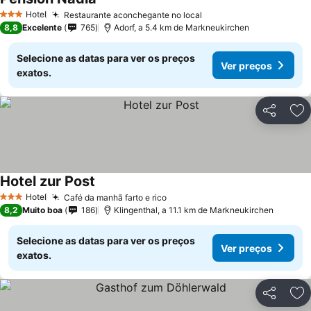
Hotel
Restaurante aconchegante no local
3 Estrelas
8,8
Excelente
765
Adorf, a 5.4 km de Markneukirchen
Selecione as datas para ver os preços
Ver preços
exatos.
Partilhar
Ad
Hotel zur Post
Hotel
Café da manhã farto e rico
3 Estrelas
8,2
Muito boa
186
Klingenthal, a 11.1 km de Markneukirchen
Selecione as datas para ver os preços
Ver preços
exatos.
Partilhar
Ad