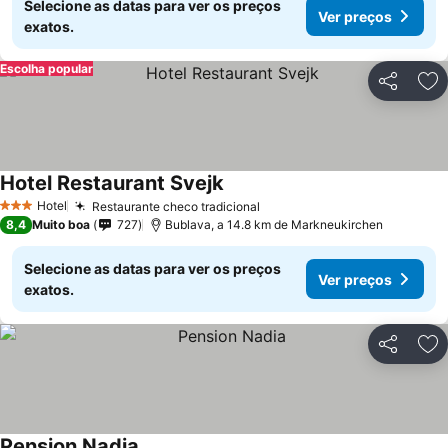
Selecione as datas para ver os preços
Ver preços
exatos.
Escolha popular
Partilhar
Ad
Hotel Restaurant Svejk
Hotel
Restaurante checo tradicional
3 Estrelas
8,4
Muito boa
727
Bublava, a 14.8 km de Markneukirchen
Selecione as datas para ver os preços
Ver preços
exatos.
Partilhar
Ad
Pension Nadia