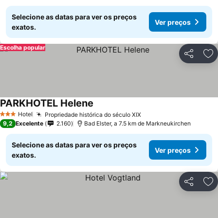
Selecione as datas para ver os preços
Ver preços
exatos.
Escolha popular
Partilhar
Ad
PARKHOTEL Helene
Hotel
Propriedade histórica do século XIX
3 Estrelas
9,2
Excelente
2.160
Bad Elster, a 7.5 km de Markneukirchen
Selecione as datas para ver os preços
Ver preços
exatos.
Partilhar
Ad