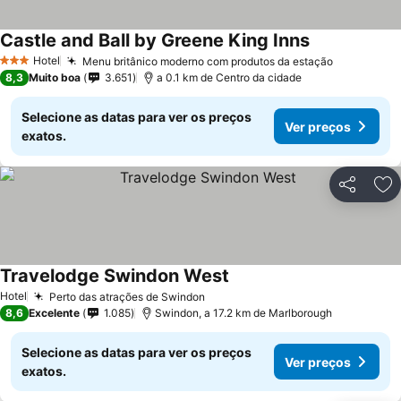
Castle and Ball by Greene King Inns
Ver preços
Hotel
Menu britânico moderno com produtos da estação
Ver preço
3 Estrelas
8,3
Muito boa
3.651
a 0.1 km de Centro da cidade
Selecione as datas para ver os preços
Ver preços
exatos.
Partilhar
Ad
Travelodge Swindon West
Ver preços
Hotel
Perto das atrações de Swindon
Ver preços
8,6
Excelente
1.085
Swindon, a 17.2 km de Marlborough
Selecione as datas para ver os preços
Ver preços
exatos.