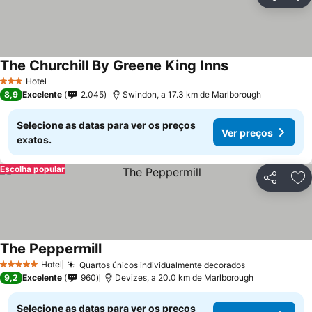
Partilhar
Ad
The Churchill By Greene King Inns
Ver preços
Hotel
3 Estrelas
8,9
Excelente
2.045
Swindon, a 17.3 km de Marlborough
Selecione as datas para ver os preços
Ver preços
exatos.
Escolha popular
Partilhar
Ad
The Peppermill
Ver preços
Hotel
Quartos únicos individualmente decorados
Ver preços
5 Estrelas
9,2
Excelente
960
Devizes, a 20.0 km de Marlborough
Selecione as datas para ver os preços