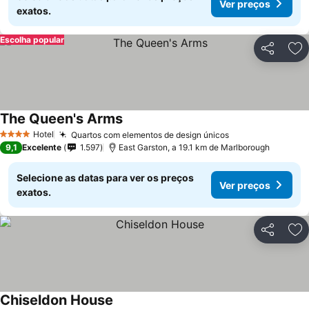
Ver preços
exatos.
Escolha popular
Partilhar
Ad
The Queen's Arms
Ver preços
Hotel
Quartos com elementos de design únicos
Ver preços
4 Estrelas
9,1
Excelente
1.597
East Garston, a 19.1 km de Marlborough
Selecione as datas para ver os preços
Ver preços
exatos.
Partilhar
Ad
Chiseldon House
Ver preços