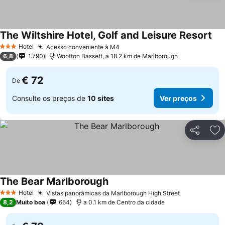
The Wiltshire Hotel, Golf and Leisure Resort
Ver
Hotel
Acesso conveniente à M4
Ver preços
3 Estrelas
6,8
1.790
Wootton Bassett, a 18.2 km de Marlborough
€ 72
De
Consulte os preços de
10 sites
Ver preços
Partilhar
Ad
The Bear Marlborough
Ver preços
Hotel
Vistas panorâmicas da Marlborough High Street
Ver preços
3 Estrelas
8,2
Muito boa
654
a 0.1 km de Centro da cidade