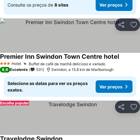
Consulte os preços de
8 sites
Ver preços
Partilhar
Ad
Premier Inn Swindon Town Centre hotel
Ver preç
Hotel
Buffet de café da manhã delicioso e variado
Ver preços
3 Estrelas
8,6
Excelente
531
Swindon, a 15.8 km de Marlborough
Selecione as datas para ver os preços
Ver preços
exatos.
Escolha popular
Partilhar
Ad
Travelodge Swindon