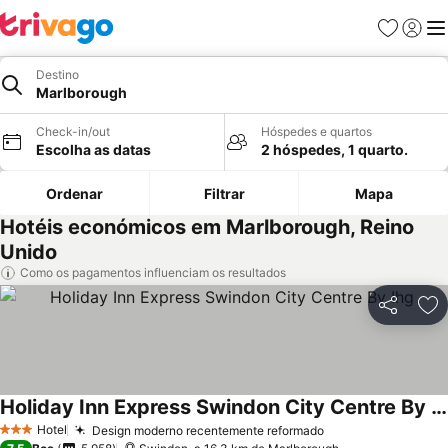
Favoritos
Iniciar
Me
Destino
Marlborough
Check-in/out
Hóspedes e quartos
Escolha as datas
2 hóspedes, 1 quarto.
Ordenar
Filtrar
Mapa
Hotéis económicos em Marlborough, Reino
Unido
Como os pagamentos influenciam os resultados
Partilhar
Ad
Holiday Inn Express Swindon City Centre By Ihg
Ver preços
Hotel
Design moderno recentemente reformado
Ver preços
3 Estrelas