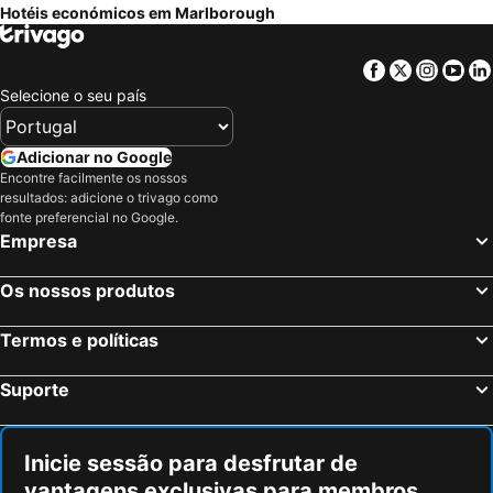
Hotéis económicos em Marlborough
DoubleTree by Hilton Swindon
Travelodge Devizes
Marsh Farm Hotel
The Bear Hotel
Facebook
Twitter
Insta
Yo
Selecione o seu país
Adicionar no Google
Encontre facilmente os nossos
resultados: adicione o trivago como
fonte preferencial no Google.
Empresa
Os nossos produtos
Termos e políticas
Suporte
Inicie sessão para desfrutar de
vantagens exclusivas para membros