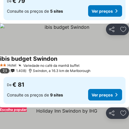
€ 79
De
Consulte os preços de
5 sites
Ver preços
Partilhar
Ad
ibis budget Swindon
Ver preços
Hotel
Variedade no café da manhã buffet
Ver preços
2 Estrelas
7,1
1.408
Swindon, a 16.3 km de Marlborough
€ 81
De
Consulte os preços de
9 sites
Ver preços
Escolha popular
Partilhar
Ad