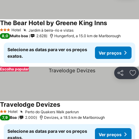
The Bear Hotel by Greene King Inns
Ver preços
Hotel
Jardim à beira-rio e vistas
Ver preços
3 Estrelas
8,0
Muito boa
2.628
Hungerford, a 15.0 km de Marlborough
Selecione as datas para ver os preços
Ver preços
exatos.
Escolha popular
Partilhar
Ad
Travelodge Devizes
Ver preços
Hotel
Perto do Quakers Walk parkrun
Ver preços
2 Estrelas
7,9
Boa
2.000
Devizes, a 18.5 km de Marlborough
Selecione as datas para ver os preços
Ver preços
exatos.