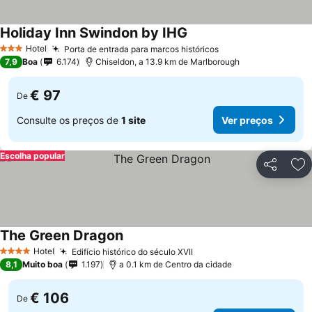
Holiday Inn Swindon by IHG
Ver preços
Hotel
Porta de entrada para marcos históricos
Ver preços
3 Estrelas
7,9
Boa
6.174
Chiseldon, a 13.9 km de Marlborough
€ 97
De
Consulte os preços de
1 site
Ver preços
Escolha popular
Partilhar
Ad
The Green Dragon
Ver preços
Hotel
Edifício histórico do século XVII
Ver preços
4 Estrelas
8,1
Muito boa
1.197
a 0.1 km de Centro da cidade
€ 106
De