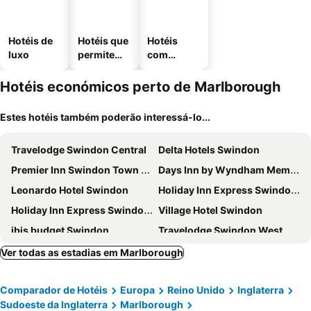
Hotéis de
Hotéis que
Hotéis
luxo
permitem
com
animais
estaciona
mento
Hotéis económicos perto de Marlborough
Estes hotéis também poderão interessá-lo...
Travelodge Swindon Central
Delta Hotels Swindon
Premier Inn Swindon Town Centre hotel
Days Inn by Wyndham Membury M4
Leonardo Hotel Swindon
Holiday Inn Express Swindon West by IHG
Holiday Inn Express Swindon City Centre By Ihg
Village Hotel Swindon
ibis budget Swindon
Travelodge Swindon West
The Angel Hotel
The Bear Marlborough
Ver todas as estadias em Marlborough
Littlecote House
The Goddard Arms
Comparador de Hotéis
Europa
Reino Unido
Inglaterra
Holiday Inn Swindon by IHG
The Bear Hotel by Greene King Inns
Sudoeste da Inglaterra
Marlborough
Swandown Hotel
Travelodge Swindon