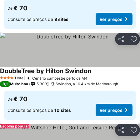
€ 70
De
Consulte os preços de
9 sites
Ver preços
Partilhar
Ad
DoubleTree by Hilton Swindon
Ver preços
Hotel
Cenário campestre perto da M4
Ver preços
4 Estrelas
8,1
Muito boa
5.303
Swindon, a 16.4 km de Marlborough
€ 70
De
Consulte os preços de
10 sites
Ver preços
Escolha popular
Partilhar
Ad