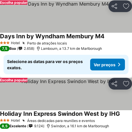
Escolha popular
Partilhar
Ad
Days Inn by Wyndham Membury M4
Ver preços
Hotel
Perto de atrações locais
Ver preços
3 Estrelas
7,5
Boa
2.658
Lambourn, a 13.7 km de Marlborough
Selecione as datas para ver os preços
Ver preços
exatos.
Escolha popular
Partilhar
Ad
Holiday Inn Express Swindon West by IHG
Ver p
Hotel
Áreas dedicadas para reuniões e eventos
Ver preços
3 Estrelas
8,5
Excelente
9.124
Swindon, a 16.1 km de Marlborough