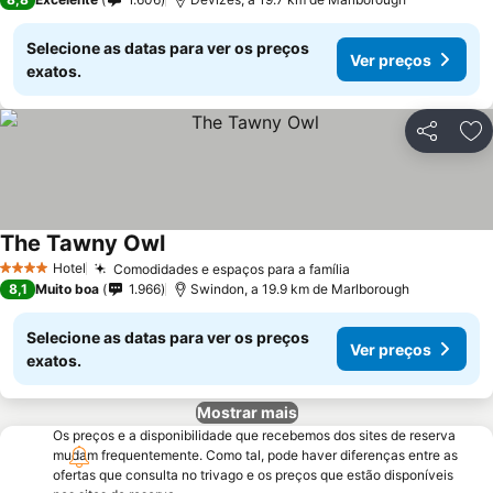
Selecione as datas para ver os preços
Ver preços
exatos.
Partilhar
Ad
The Tawny Owl
Ver preços
Hotel
Comodidades e espaços para a família
Ver preços
4 Estrelas
8,1
Muito boa
1.966
Swindon, a 19.9 km de Marlborough
Selecione as datas para ver os preços
Ver preços
exatos.
Mostrar mais
Os preços e a disponibilidade que recebemos dos sites de reserva
mudam frequentemente. Como tal, pode haver diferenças entre as
ofertas que consulta no trivago e os preços que estão disponíveis