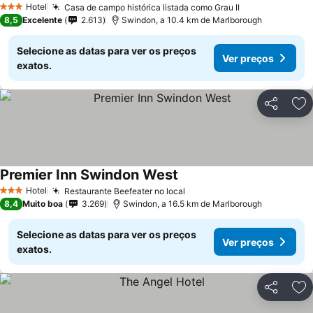
Hotel
Casa de campo histórica listada como Grau II
Ver preços
3 Estrelas
8,5
Excelente
2.613
Swindon, a 10.4 km de Marlborough
Selecione as datas para ver os preços
Ver preços
exatos.
Partilhar
Ad
Premier Inn Swindon West
Ver preços
Hotel
Restaurante Beefeater no local
Ver preços
3 Estrelas
8,4
Muito boa
3.269
Swindon, a 16.5 km de Marlborough
Selecione as datas para ver os preços
Ver preços
exatos.
Partilhar
Ad