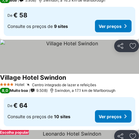
7,5
Boa
5.958
Swindon, a 16.3 km de Marlborough
€ 58
De
Consulte os preços de
9 sites
Ver preços
Partilhar
Ad
Village Hotel Swindon
Ver preços
Hotel
Centro integrado de lazer e refeições
Ver preços
4 Estrelas
8,0
Muito boa
9.508
Swindon, a 17.1 km de Marlborough
€ 64
De
Consulte os preços de
10 sites
Ver preços
Escolha popular