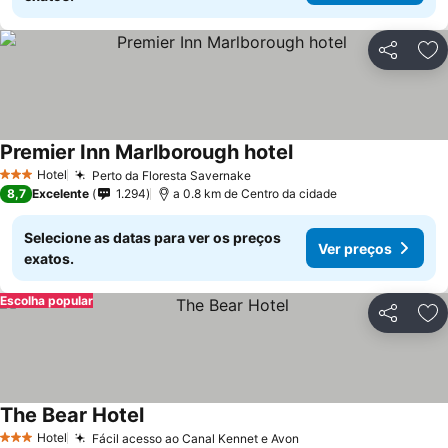
Partilhar
Ad
Premier Inn Marlborough hotel
Ver preços
Hotel
Perto da Floresta Savernake
Ver preços
3 Estrelas
8,7
Excelente
1.294
a 0.8 km de Centro da cidade
Selecione as datas para ver os preços
Ver preços
exatos.
Escolha popular
Partilhar
Ad
The Bear Hotel
Ver preços
Hotel
Fácil acesso ao Canal Kennet e Avon
Ver preços
3 Estrelas