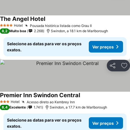
The Angel Hotel
Ver preços
Hotel
Pousada histórica listada como Grau II
Ver preços
4 Estrelas
8,2
Muito boa
2.268
Swindon, a 18.1 km de Marlborough
Selecione as datas para ver os preços
Ver preços
exatos.
Partilhar
Ad
Premier Inn Swindon Central
Ver preços
Hotel
Acesso direto ao Kembrey Inn
Ver preços
3 Estrelas
8,4
Excelente
1.741
Swindon, a 17.7 km de Marlborough
Selecione as datas para ver os preços
Ver preços
exatos.