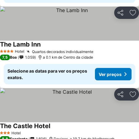
Partilhar
Ad
The Lamb Inn
Ver preços
Hotel
Quartos decorados individualmente
Ver preços
4 Estrelas
7,5
Boa
1.059
a 0.1 km de Centro da cidade
Selecione as datas para ver os preços
Ver preços
exatos.
Partilhar
Ad
The Castle Hotel
Ver preços
Hotel
3 Estrelas
8,8
Excelente
1.606
Devizes, a 19.7 km de Marlborough