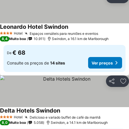
Partilhar
Ad
Leonardo Hotel Swindon
Ver preços
Hotel
Espaços versáteis para reuniões e eventos
Ver preços
4 Estrelas
8,4
Muito boa
10.911
Swindon, a 16.1 km de Marlborough
€ 68
De
Consulte os preços de
14 sites
Ver preços
Partilhar
Ad
Delta Hotels Swindon
Ver preços
Hotel
Delicioso e variado buffet de café da manhã
Ver preços
4 Estrelas
8,0
Muito boa
5.058
Swindon, a 14.1 km de Marlborough