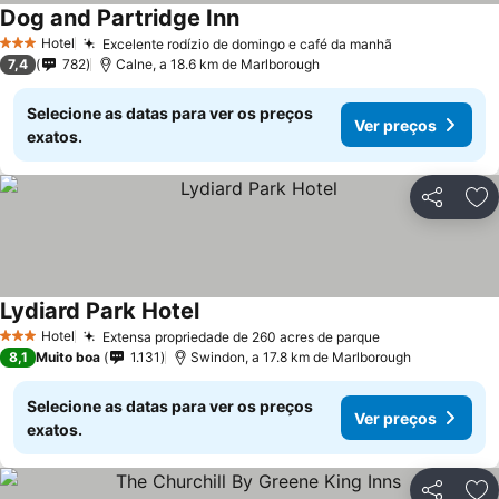
Dog and Partridge Inn
Ver preços
Hotel
Excelente rodízio de domingo e café da manhã
Ver preços
3 Estrelas
7,4
782
Calne, a 18.6 km de Marlborough
Selecione as datas para ver os preços
Ver preços
exatos.
Partilhar
Ad
Lydiard Park Hotel
Ver preços
Hotel
Extensa propriedade de 260 acres de parque
Ver preços
3 Estrelas
8,1
Muito boa
1.131
Swindon, a 17.8 km de Marlborough
Selecione as datas para ver os preços
Ver preços
exatos.