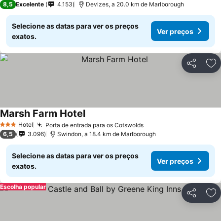
8,5
Excelente
4.153
Devizes, a 20.0 km de Marlborough
Selecione as datas para ver os preços
Ver preços
exatos.
Partilhar
Ad
Marsh Farm Hotel
Ver preços
Hotel
Porta de entrada para os Cotswolds
Ver preços
3 Estrelas
6,5
3.096
Swindon, a 18.4 km de Marlborough
Selecione as datas para ver os preços
Ver preços
exatos.
Escolha popular
Partilhar
Ad