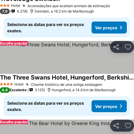
Ver preços
Hotel
Acomodações que aceitam animais de estimação
Ver preço
3 Estrelas
7,0
4.278
Swindon, a 16.2 km de Marlborough
Selecione as datas para ver os preços
Ver preços
exatos.
Escolha popular
Partilhar
Ad
The Three Swans Hotel, Hungerford, Berkshire
Ver preços
Hotel
Charme histórico de uma antiga estalagem
Ver preços
4 Estrelas
8,6
Excelente
3.125
Hungerford, a 14.9 km de Marlborough
Selecione as datas para ver os preços
Ver preços
exatos.
Escolha popular
Partilhar
Ad