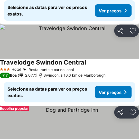
Selecione as datas para ver os preços
Ver preços
exatos.
Partilhar
Ad
Travelodge Swindon Central
Ver preços
Hotel
Restaurante e bar no local
Ver preços
3 Estrelas
7,7
Boa
2.077
Swindon, a 16.0 km de Marlborough
Selecione as datas para ver os preços
Ver preços
exatos.
Escolha popular
Partilhar
Ad