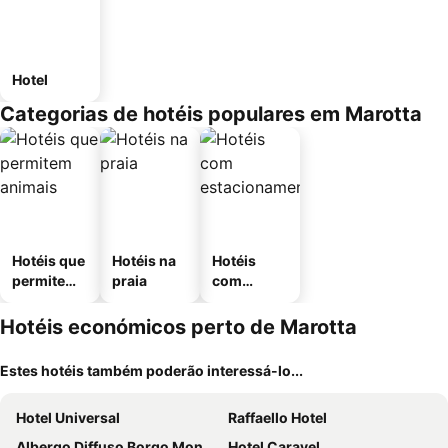
Hotel
Categorias de hotéis populares em Marotta
Hotéis que
Hotéis na
Hotéis
permitem
praia
com
animais
estaciona
mento
Hotéis económicos perto de Marotta
Estes hotéis também poderão interessá-lo...
Hotel Universal
Raffaello Hotel
Albergo Diffuso Borgo Montemaggiore
Hotel Caravel