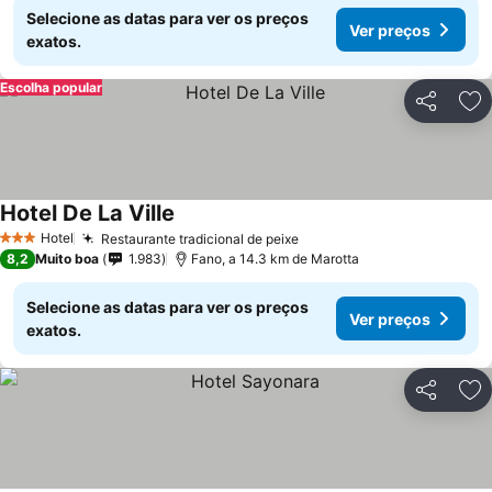
Selecione as datas para ver os preços
Ver preços
exatos.
Escolha popular
Partilhar
Ad
Hotel De La Ville
Ver preços
Hotel
Restaurante tradicional de peixe
Ver preços
3 Estrelas
8,2
Muito boa
1.983
Fano, a 14.3 km de Marotta
Selecione as datas para ver os preços
Ver preços
exatos.
Partilhar
Ad