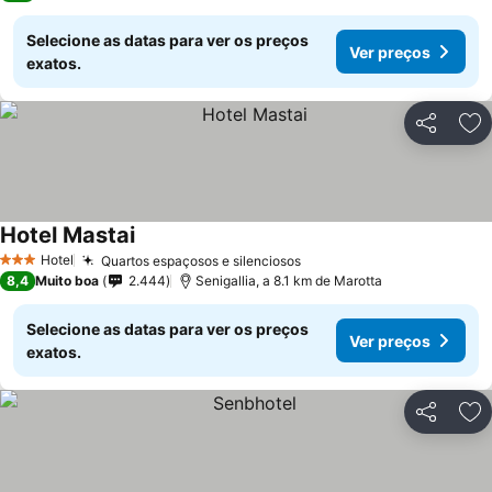
Selecione as datas para ver os preços
Ver preços
exatos.
Partilhar
Ad
Hotel Mastai
Ver preços
Hotel
Quartos espaçosos e silenciosos
Ver preços
3 Estrelas
8,4
Muito boa
2.444
Senigallia, a 8.1 km de Marotta
Selecione as datas para ver os preços
Ver preços
exatos.
Partilhar
Ad