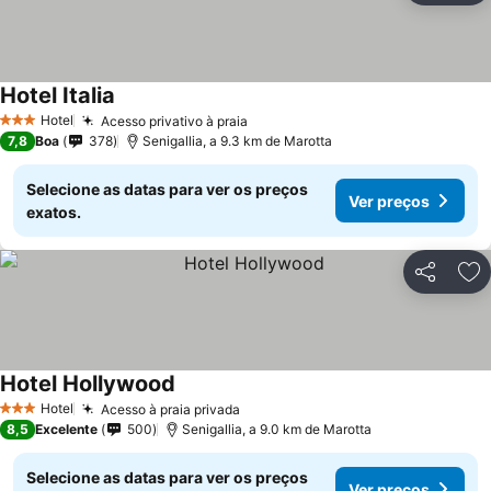
Hotel Italia
Ver preços
Hotel
Acesso privativo à praia
Ver preços
3 Estrelas
7,8
Boa
378
Senigallia, a 9.3 km de Marotta
Selecione as datas para ver os preços
Ver preços
exatos.
Partilhar
Ad
Hotel Hollywood
Ver preços
Hotel
Acesso à praia privada
Ver preços
3 Estrelas
8,5
Excelente
500
Senigallia, a 9.0 km de Marotta
Selecione as datas para ver os preços
Ver preços