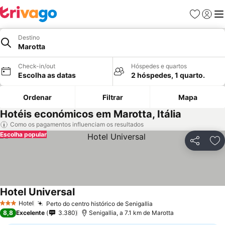
Favoritos
Iniciar
Me
Destino
Marotta
Check-in/out
Hóspedes e quartos
Escolha as datas
2 hóspedes, 1 quarto.
Ordenar
Filtrar
Mapa
Hotéis económicos em Marotta, Itália
Como os pagamentos influenciam os resultados
Escolha popular
Partilhar
Ad
Hotel Universal
Ver preços
Hotel
Perto do centro histórico de Senigallia
Ver preços
3 Estrelas
8,8
Excelente
3.380
Senigallia, a 7.1 km de Marotta