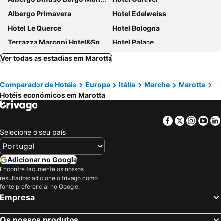
Albergo Primavera
Hotel Edelweiss
Hotel Le Querce
Hotel Bologna
Terrazza Marconi Hotel&Spamarine
Hotel Palace
Hotel Sabra
Hotel Azzurra
Ver todas as estadias em Marotta
Hotel Perla
Comparador de Hotéis
Europa
Itália
Marche
Marotta
Hotéis económicos em Marotta
Facebook
Twitter
Insta
Yo
Selecione o seu país
Adicionar no Google
Encontre facilmente os nossos
resultados: adicione o trivago como
fonte preferencial no Google.
Empresa
Os nossos produtos