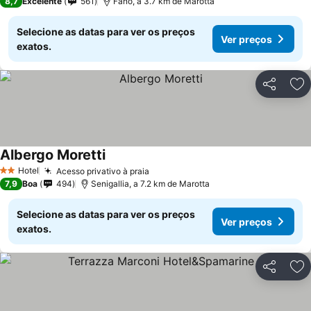
8,7
Excelente
561
Fano, a 3.7 km de Marotta
Selecione as datas para ver os preços
Ver preços
exatos.
Partilhar
Ad
Albergo Moretti
Ver preços
Hotel
Acesso privativo à praia
Ver preços
2 Estrelas
7,9
Boa
494
Senigallia, a 7.2 km de Marotta
Selecione as datas para ver os preços
Ver preços
exatos.
Partilhar
Ad