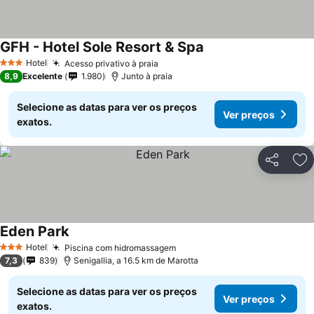
GFH - Hotel Sole Resort & Spa
Ver preços
Hotel
Acesso privativo à praia
Ver preços
3 Estrelas
8,9
Excelente
1.980
Junto à praia
Selecione as datas para ver os preços
Ver preços
exatos.
Partilhar
Ad
Eden Park
Ver preços
Hotel
Piscina com hidromassagem
Ver preços
3 Estrelas
7,3
839
Senigallia, a 16.5 km de Marotta
Selecione as datas para ver os preços
Ver preços
exatos.