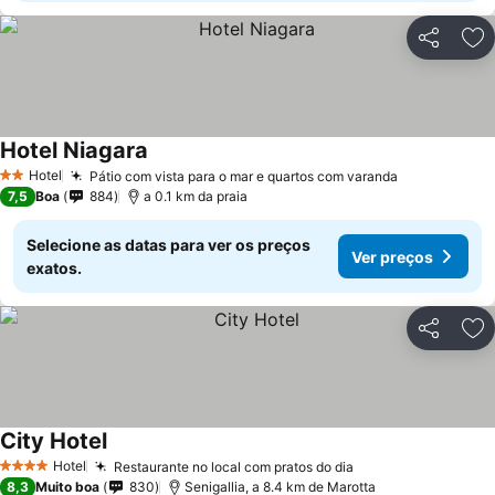
Partilhar
Ad
Hotel Niagara
Ver preços
Hotel
Pátio com vista para o mar e quartos com varanda
Ver preços
2 Estrelas
7,5
Boa
884
a 0.1 km da praia
Selecione as datas para ver os preços
Ver preços
exatos.
Partilhar
Ad
City Hotel
Ver preços
Hotel
Restaurante no local com pratos do dia
Ver preços
4 Estrelas
8,3
Muito boa
830
Senigallia, a 8.4 km de Marotta