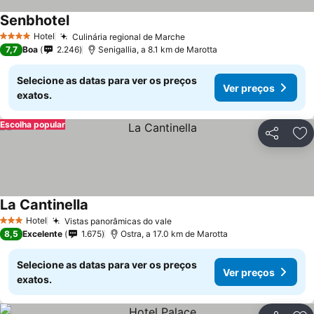
Senbhotel
Ver preços
Hotel
Culinária regional de Marche
Ver preços
4 Estrelas
7,7
Boa
2.246
Senigallia, a 8.1 km de Marotta
Selecione as datas para ver os preços
Ver preços
exatos.
Escolha popular
Partilhar
Ad
La Cantinella
Ver preços
Hotel
Vistas panorâmicas do vale
Ver preços
3 Estrelas
8,5
Excelente
1.675
Ostra, a 17.0 km de Marotta
Selecione as datas para ver os preços
Ver preços
exatos.