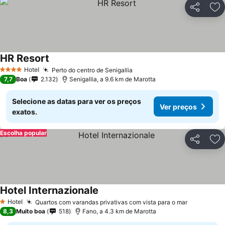
Partilhar
Ad
HR Resort
Ver preços
Hotel
Perto do centro de Senigallia
Ver preços
4 Estrelas
7,7
Boa
2.132
Senigallia, a 9.6 km de Marotta
Selecione as datas para ver os preços
Ver preços
exatos.
Escolha popular
Partilhar
Ad
Hotel Internazionale
Ver preços
Hotel
Quartos com varandas privativas com vista para o mar
Ver preço
1 Estrelas
8,3
Muito boa
518
Fano, a 4.3 km de Marotta