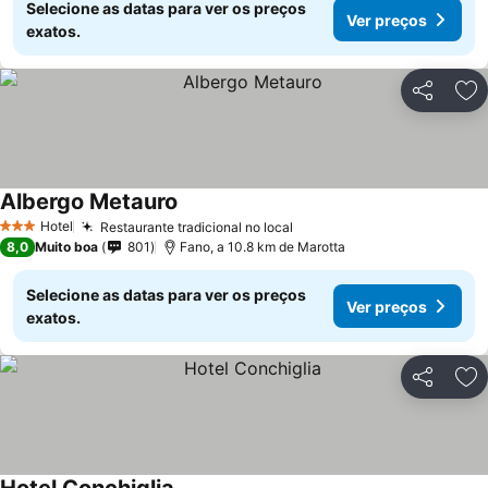
Selecione as datas para ver os preços
Ver preços
exatos.
Partilhar
Ad
Albergo Metauro
Ver preços
Hotel
Restaurante tradicional no local
Ver preços
3 Estrelas
8,0
Muito boa
801
Fano, a 10.8 km de Marotta
Selecione as datas para ver os preços
Ver preços
exatos.
Partilhar
Ad