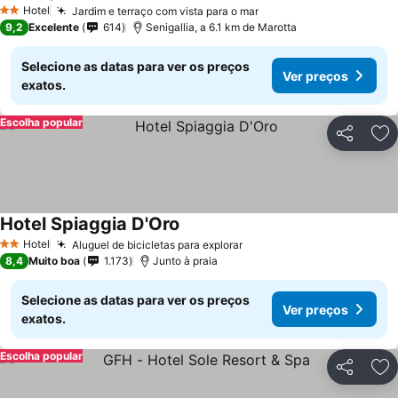
Ver preços
Hotel
Jardim e terraço com vista para o mar
Ver preços
2 Estrelas
9,2
Excelente
614
Senigallia, a 6.1 km de Marotta
Selecione as datas para ver os preços
Ver preços
exatos.
Escolha popular
Partilhar
Ad
Hotel Spiaggia D'Oro
Ver preços
Hotel
Aluguel de bicicletas para explorar
Ver preços
2 Estrelas
8,4
Muito boa
1.173
Junto à praia
Selecione as datas para ver os preços
Ver preços
exatos.
Escolha popular
Partilhar
Ad