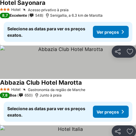
Hotel Sayonara
Ver preços
Hotel
Acesso privativo à praia
Ver preços
3 Estrelas
8,7
Excelente
548
Senigallia, a 6.3 km de Marotta
Selecione as datas para ver os preços
Ver preços
exatos.
Partilhar
Ad
Abbazia Club Hotel Marotta
Ver preços
Hotel
Gastronomia da região de Marche
Ver preços
3 Estrelas
7,8
Boa
650
Junto à praia
Selecione as datas para ver os preços
Ver preços
exatos.
Partilhar
Ad