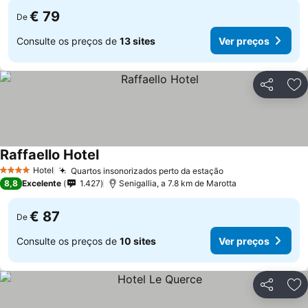
€ 79
De
Consulte os preços de
13 sites
Ver preços
Partilhar
Ad
Raffaello Hotel
Ver preços
Hotel
Quartos insonorizados perto da estação
Ver preços
4 Estrelas
8,8
Excelente
1.427
Senigallia, a 7.8 km de Marotta
€ 87
De
Consulte os preços de
10 sites
Ver preços
Partilhar
Ad