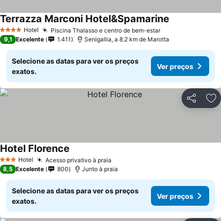
Terrazza Marconi Hotel&Spamarine
Ver preços
Hotel
Piscina Thalasso e centro de bem-estar
Ver preços
4 Estrelas
9,1
Excelente
1.411
Senigallia, a 8.2 km de Marotta
Selecione as datas para ver os preços
Ver preços
exatos.
Partilhar
Ad
Hotel Florence
Ver preços
Hotel
Acesso privativo à praia
Ver preços
3 Estrelas
8,5
Excelente
800
Junto à praia
Selecione as datas para ver os preços
Ver preços
exatos.