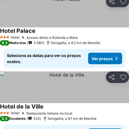
Partilhar
Ad
Hotel Palace
Ver preços
Hotel
Acesso direto à Rotonda a Mare
Ver preços
3 Estrelas
8,3
Muito boa
2.580
Senigallia, a 8.2 km de Marotta
Selecione as datas para ver os preços
Ver preços
exatos.
Partilhar
Ad
Hotel de la Ville
Ver preços
Hotel
Restaurante italiano no local
Ver preços
3 Estrelas
8,5
Excelente
532
Senigallia, a 8.1 km de Marotta