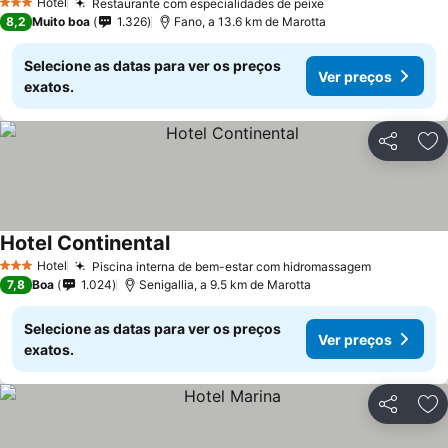
Hotel
Restaurante com especialidades de peixe
Ver preços
3 Estrelas
8,2
Muito boa
1.326
Fano, a 13.6 km de Marotta
Selecione as datas para ver os preços
Ver preços
exatos.
Partilhar
Ad
Hotel Continental
Ver preços
Hotel
Piscina interna de bem-estar com hidromassagem
Ver preço
3 Estrelas
7,8
Boa
1.024
Senigallia, a 9.5 km de Marotta
Selecione as datas para ver os preços
Ver preços
exatos.
Partilhar
Ad