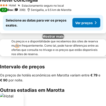
Hotel Conchiglia
Ver preços
Hotel
Estacionamento seguro no local
Ver preços
3 Estrelas
7,7
Boa
399
Senigallia, a 9.5 km de Marotta
Selecione as datas para ver os preços
Ver preços
exatos.
Mostrar mais
Os preços e a disponibilidade que recebemos dos sites de reserva
mudam frequentemente. Como tal, pode haver diferenças entre as
ofertas que consulta no trivago e os preços que estão disponíveis
nos sites de reserva.
Intervalo de preços
Os preços de hotéis económicos em Marotta variam entre
‎€ 79
e
‎€ 90
por noite.
Outras estadias em Marotta