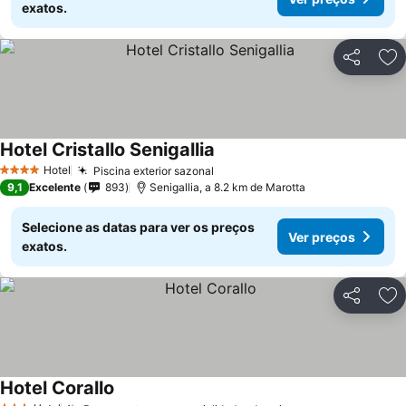
exatos.
Partilhar
Ad
Hotel Cristallo Senigallia
Ver preços
Hotel
Piscina exterior sazonal
Ver preços
4 Estrelas
9,1
Excelente
893
Senigallia, a 8.2 km de Marotta
Selecione as datas para ver os preços
Ver preços
exatos.
Partilhar
Ad
Hotel Corallo
Ver preços