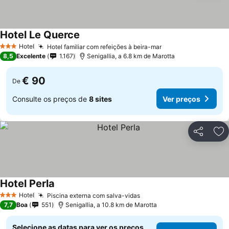
Hotel Le Querce
Ver preços
Hotel
Hotel familiar com refeições à beira-mar
Ver preços
3 Estrelas
8,5
Excelente
1.167
Senigallia, a 6.8 km de Marotta
€ 90
De
Consulte os preços de
8 sites
Ver preços
Partilhar
Ad
Hotel Perla
Ver preços
Hotel
Piscina externa com salva-vidas
Ver preços
3 Estrelas
7,7
Boa
551
Senigallia, a 10.8 km de Marotta
Selecione as datas para ver os preços