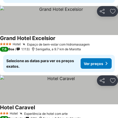
Partilhar
Ad
Grand Hotel Excelsior
Ver preços
Hotel
Espaço de bem-estar com hidromassagem
Ver preços
4 Estrelas
7,6
Boa
1.113
Senigallia, a 9.7 km de Marotta
Selecione as datas para ver os preços
Ver preços
exatos.
Partilhar
Ad
Hotel Caravel
Ver preços
Hotel
Experiência de hotel com arte
Ver preços
3 Estrelas