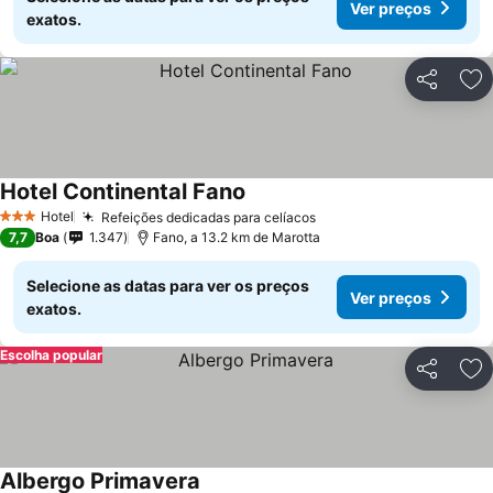
Ver preços
exatos.
Partilhar
Ad
Hotel Continental Fano
Ver preços
Hotel
Refeições dedicadas para celíacos
Ver preços
3 Estrelas
7,7
Boa
1.347
Fano, a 13.2 km de Marotta
Selecione as datas para ver os preços
Ver preços
exatos.
Escolha popular
Partilhar
Ad
Albergo Primavera