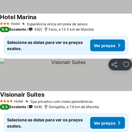
Hotel Marina
Ver preços
Hotel
Experiência única em praia de seixos
Ver preços
3 Estrelas
8,6
Excelente
492
Fano, a 13.3 km de Marotta
Selecione as datas para ver os preços
Ver preços
exatos.
Partilhar
Ad
Visionair Suites
Ver preços
Hotel
Spa privativo com vistas panorâmicas
Ver preços
4 Estrelas
9,5
Excelente
648
Senigallia, a 7.6 km de Marotta
Selecione as datas para ver os preços
Ver preços
exatos.