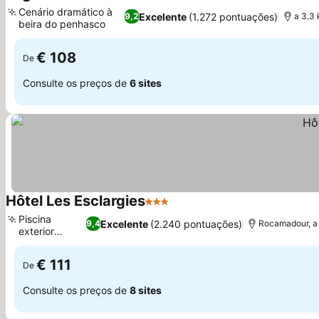
3 Estrelas
Cenário dramático à
Excelente
(1.272 pontuações)
9,2
a 3.3
beira do penhasco
€ 108
De
Consulte os preços de
6 sites
Hôtel Les Esclargies
3 Estrelas
Piscina
Excelente
(2.240 pontuações)
9,4
Rocamadour, a 
exterior
sazonal
€ 111
De
Consulte os preços de
8 sites