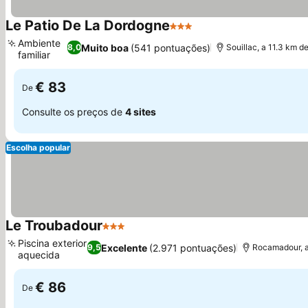
Le Patio De La Dordogne
3 Estrelas
Ambiente
Muito boa
(541 pontuações)
8,0
Souillac, a 11.3 km d
familiar
€ 83
De
Consulte os preços de
4 sites
Escolha popular
Le Troubadour
3 Estrelas
Piscina exterior
Excelente
(2.971 pontuações)
9,5
Rocamadour, a
aquecida
€ 86
De