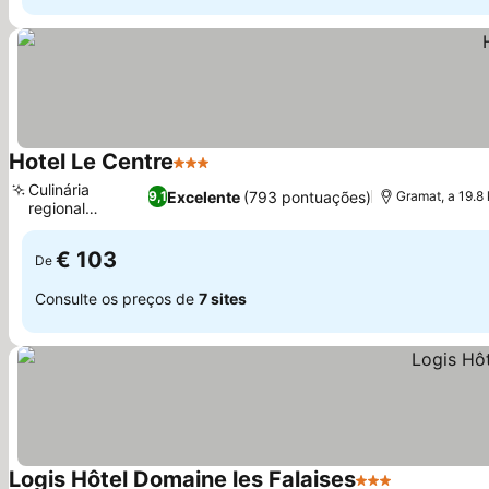
Hotel Le Centre
3 Estrelas
Culinária
Excelente
(793 pontuações)
9,1
Gramat, a 19.8
regional
autêntica
€ 103
De
Consulte os preços de
7 sites
Logis Hôtel Domaine les Falaises