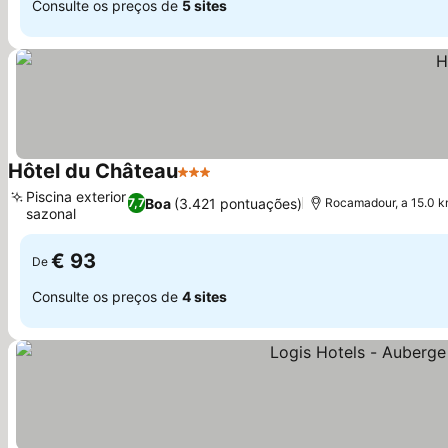
Consulte os preços de
5 sites
Hôtel du Château
3 Estrelas
Piscina exterior
Boa
(3.421 pontuações)
7,7
Rocamadour, a 15.0 k
sazonal
€ 93
De
Consulte os preços de
4 sites