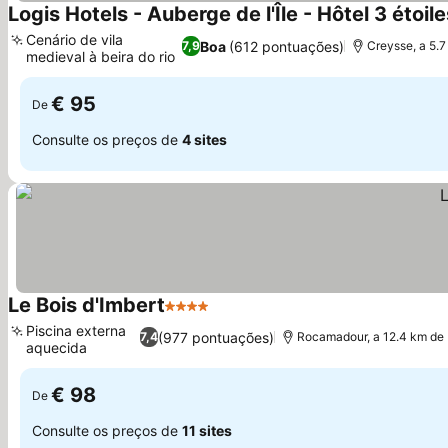
Logis Hotels - Auberge de l'Île - Hôtel 3 étoil
Cenário de vila
Boa
(612 pontuações)
7,9
Creysse, a 5.7
medieval à beira do rio
€ 95
De
Consulte os preços de
4 sites
Le Bois d'Imbert
4 Estrelas
Piscina externa
(977 pontuações)
7,4
Rocamadour, a 12.4 km de 
aquecida
€ 98
De
Consulte os preços de
11 sites