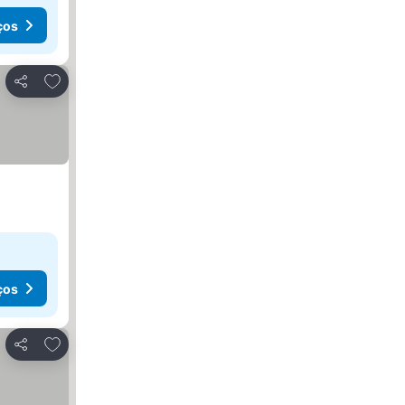
ços
Adicionar aos favoritos
Partilhar
ços
Adicionar aos favoritos
Partilhar