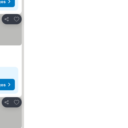
ços
Adicionar aos favoritos
Partilhar
ços
Adicionar aos favoritos
Partilhar