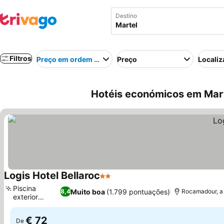
Destino
Filtros
Preço em ordem crescente
Preço
Localiz
Hotéis económicos em Mart
Logis Hotel Bellaroc
2 Estrelas
Piscina
Muito boa
(1.799 pontuações)
8,4
Rocamadour, a 
exterior
sazonal
€ 72
De