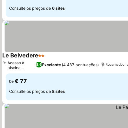
Consulte os preços de
6 sites
Le Belvedere
2 Estrelas
Acesso à
Excelente
(4.487 pontuações)
8,6
Rocamadour, a
piscina
exterior
€ 77
De
Consulte os preços de
8 sites