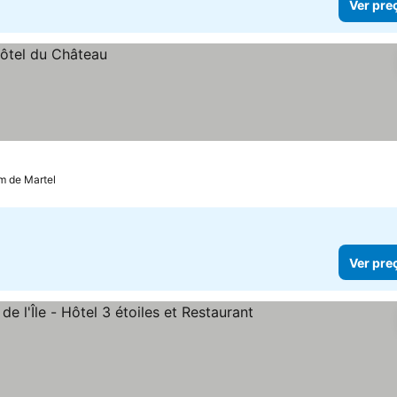
Ver pre
m de Martel
Ver pre