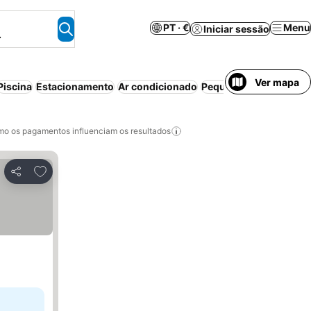
PT · €
Menu
Iniciar sessão
.
Ver mapa
Piscina
Estacionamento
Ar condicionado
Pequeno-almoço inclu
o os pagamentos influenciam os resultados
Adicionar aos favoritos
Partilhar