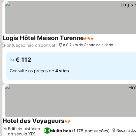
Logis Hôtel Maison Turenne
3 Estrelas
Pontuação não disponível
/
a 0.2 km de Centro da cidade
€ 112
De
Consulte os preços de
4 sites
Hotel des Voyageurs
2 Estrelas
Edifício histórico
Muito boa
(1.178 pontuações)
8,4
Rocamadour
do século XIX