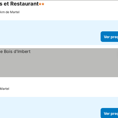
es et Restaurant
2 Estrelas
 km de Martel
Ver pre
Martel
Ver pre