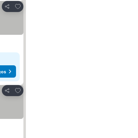
Adicionar aos favoritos
Partilhar
ços
Adicionar aos favoritos
Partilhar