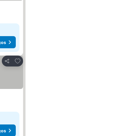
ços
Adicionar aos favoritos
Partilhar
ços