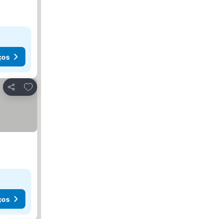
ços
Adicionar aos favoritos
Partilhar
ços