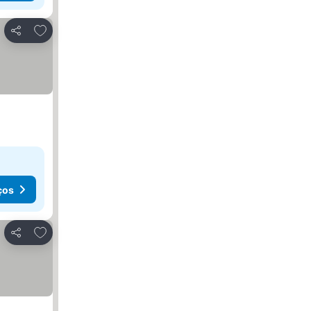
Adicionar aos favoritos
Partilhar
ços
Adicionar aos favoritos
Partilhar