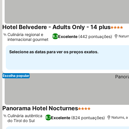
Hotel Belvedere - Adults Only - 14 plus
4 Estrel
Ve
Culinária regional e
Excelente
(442 pontuações)
9,3
Naturn
internacional gourmet
Ver preços
Selecione as datas para ver os preços exatos.
Escolha popular
Panorama Hotel Nocturnes
4 Estrelas
Ver preços
Culinária autêntica
Excelente
(824 pontuações)
8,7
Naturns, a
do Tirol do Sul
Ver preços