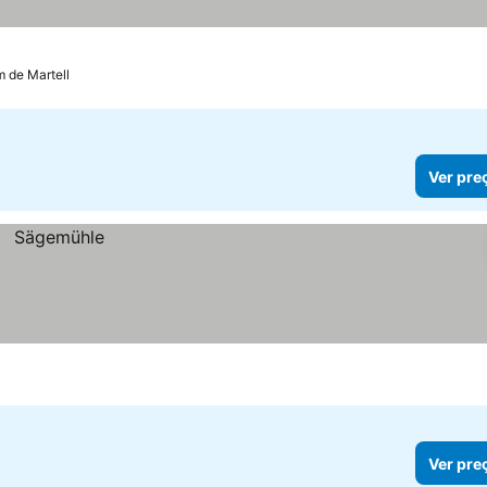
m de Martell
Ver pre
Ver pre