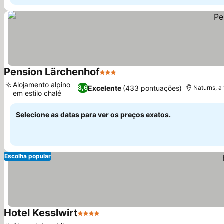
Pension Lärchenhof
3 Estrelas
Ver preços
Alojamento alpino
Excelente
(433 pontuações)
8,6
Naturns, a
em estilo chalé
Ver preços
Selecione as datas para ver os preços exatos.
Escolha popular
Hotel Kesslwirt
4 Estrelas
Ver preços