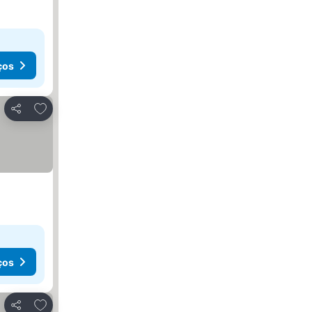
ços
Adicionar aos favoritos
Partilhar
ços
Adicionar aos favoritos
Partilhar