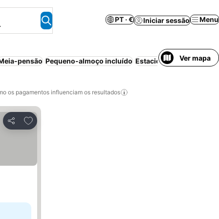
PT · €
Menu
Iniciar sessão
.
Ver mapa
Meia-pensão
Pequeno-almoço incluído
Estacionamento
Animais
o os pagamentos influenciam os resultados
Adicionar aos favoritos
Partilhar