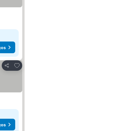
ços
Adicionar aos favoritos
Partilhar
ços