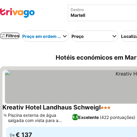
Destino
Filtros
Preço em ordem crescente
Preço
Localiz
Hotéis económicos em Martel
Kreativ Hotel Landhaus Schweigl
3 Estrelas
Ver preços
Piscina externa de água
Excelente
(422 pontuações)
9,5
salgada com vista para a
Ver preços
montanha
€ 137
De