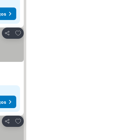
ços
Adicionar aos favoritos
Partilhar
ços
Adicionar aos favoritos
Partilhar