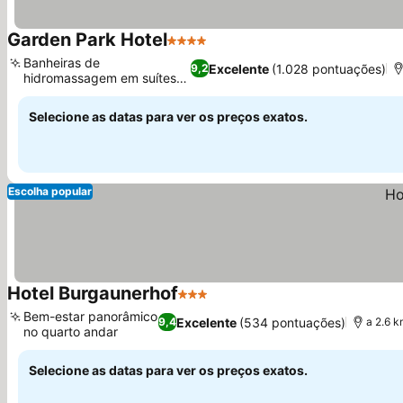
Garden Park Hotel
4 Estrelas
Ver preços
Banheiras de
Excelente
(1.028 pontuações)
9,2
hidromassagem em suítes
Ver preços
aprimoradas
Selecione as datas para ver os preços exatos.
Escolha popular
Hotel Burgaunerhof
3 Estrelas
Ver preços
Bem-estar panorâmico
Excelente
(534 pontuações)
9,4
a 2.6 
no quarto andar
Ver preços
Selecione as datas para ver os preços exatos.