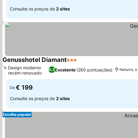
Consulte os preços de
2 sites
Genusshotel Diamant
3 Estrelas
Ver preços
Design moderno
Excelente
(260 pontuações)
9,2
Naturns, a
recém-renovado
Ver preços
€ 199
De
Consulte os preços de
2 sites
Escolha popular