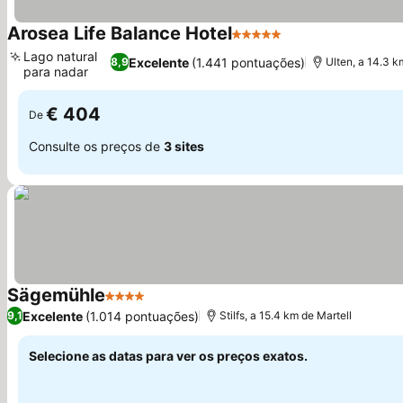
Arosea Life Balance Hotel
5 Estrelas
Ver preços
Lago natural
Excelente
(1.441 pontuações)
8,9
Ulten, a 14.3 k
para nadar
Ver preços
€ 404
De
Consulte os preços de
3 sites
Sägemühle
4 Estrelas
Ver preços
Excelente
(1.014 pontuações)
9,1
Stilfs, a 15.4 km de Martell
Selecione as datas para ver os preços exatos.