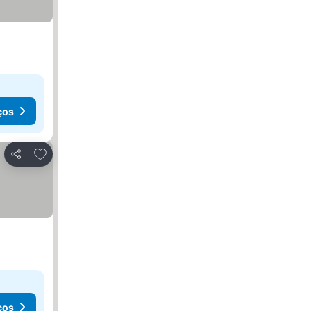
ços
Adicionar aos favoritos
Partilhar
ços