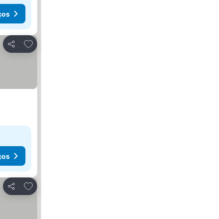
ços
Adicionar aos favoritos
Partilhar
ços
Adicionar aos favoritos
Partilhar