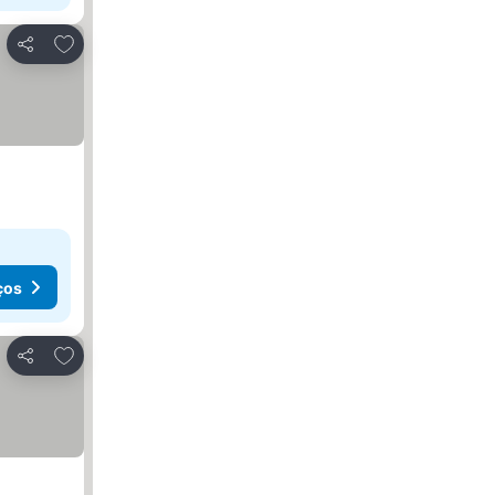
Adicionar aos favoritos
Partilhar
ços
Adicionar aos favoritos
Partilhar