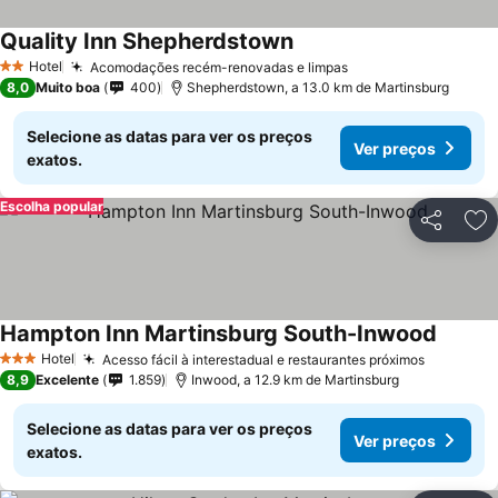
Quality Inn Shepherdstown
Hotel
Acomodações recém-renovadas e limpas
2 Estrelas
8,0
Muito boa
400
Shepherdstown, a 13.0 km de Martinsburg
Selecione as datas para ver os preços
Ver preços
exatos.
Escolha popular
Partilhar
Ad
Hampton Inn Martinsburg South-Inwood
Hotel
Acesso fácil à interestadual e restaurantes próximos
3 Estrelas
8,9
Excelente
1.859
Inwood, a 12.9 km de Martinsburg
Selecione as datas para ver os preços
Ver preços
exatos.