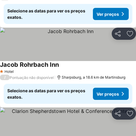
Selecione as datas para ver os preços
Ver preços
exatos.
Partilhar
Ad
Jacob Rohrbach Inn
Hotel
1 Estrelas
/
Sharpsburg, a 18.6 km de Martinsburg
Pontuação não disponível
Selecione as datas para ver os preços
Ver preços
exatos.
Partilhar
Ad