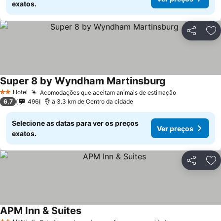
exatos.
Partilhar
Ad
Super 8 by Wyndham Martinsburg
Hotel
Acomodações que aceitam animais de estimação
2 Estrelas
6,7
496
a 3.3 km de Centro da cidade
Selecione as datas para ver os preços
Ver preços
exatos.
Partilhar
Ad
APM Inn & Suites