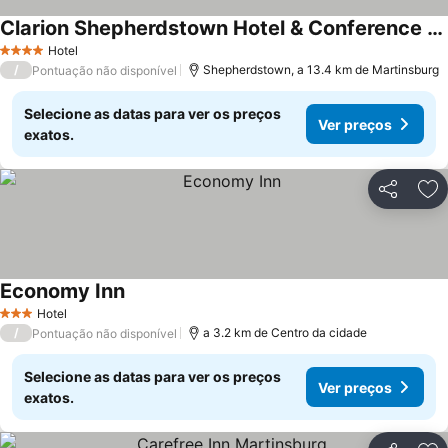
Clarion Shepherdstown Hotel & Conference Center
Hotel
4 Estrelas
/
Shepherdstown, a 13.4 km de Martinsburg
Pontuação não disponível
Selecione as datas para ver os preços
Ver preços
exatos.
Partilhar
Ad
Economy Inn
Hotel
3 Estrelas
/
a 3.2 km de Centro da cidade
Pontuação não disponível
Selecione as datas para ver os preços
Ver preços
exatos.