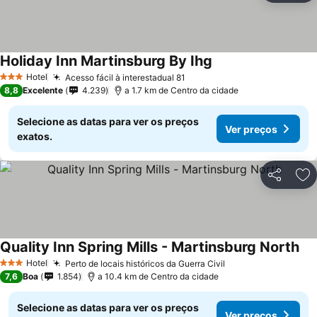
Holiday Inn Martinsburg By Ihg
Hotel
Acesso fácil à interestadual 81
3 Estrelas
8,8
Excelente
4.239
a 1.7 km de Centro da cidade
Selecione as datas para ver os preços
Ver preços
exatos.
Partilhar
Ad
Quality Inn Spring Mills - Martinsburg North
Hotel
Perto de locais históricos da Guerra Civil
3 Estrelas
7,6
Boa
1.854
a 10.4 km de Centro da cidade
Selecione as datas para ver os preços
Ver preços