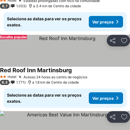
Hotel
Estadias prolongadas com foco na comunidade
2 Estrelas
6,7
1.053
a 3.4 km de Centro da cidade
Selecione as datas para ver os preços
Ver preços
exatos.
Escolha popular
Partilhar
Ad
Red Roof Inn Martinsburg
Hotel
Acesso 24 horas ao centro de negócios
2 Estrelas
6,3
1.771
a 1.8 km de Centro da cidade
Selecione as datas para ver os preços
Ver preços
exatos.
Partilhar
Ad