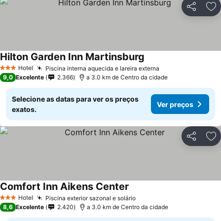
Partilhar
Ad
Hilton Garden Inn Martinsburg
Hotel
Piscina interna aquecida e lareira externa
3 Estrelas
9,0
Excelente
2.366
a 3.0 km de Centro da cidade
Selecione as datas para ver os preços
Ver preços
exatos.
Partilhar
Ad
Comfort Inn Aikens Center
Hotel
Piscina exterior sazonal e solário
3 Estrelas
8,6
Excelente
2.420
a 3.0 km de Centro da cidade