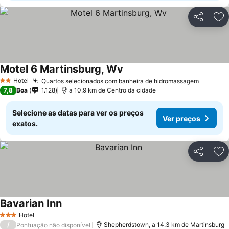
Partilhar
Ad
Motel 6 Martinsburg, Wv
Hotel
Quartos selecionados com banheira de hidromassagem
2 Estrelas
7,8
Boa
1.128
a 10.9 km de Centro da cidade
Selecione as datas para ver os preços
Ver preços
exatos.
Partilhar
Ad
Bavarian Inn
Hotel
3 Estrelas
/
Shepherdstown, a 14.3 km de Martinsburg
Pontuação não disponível