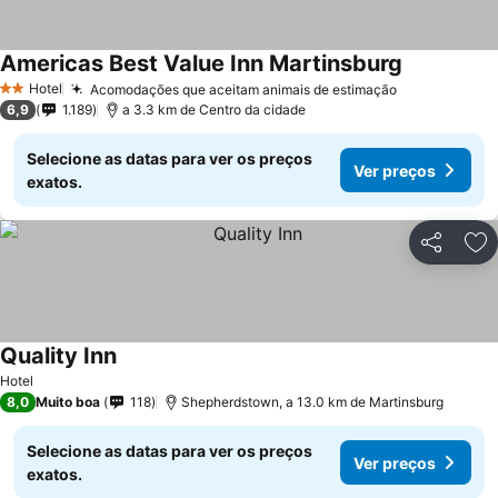
Americas Best Value Inn Martinsburg
Hotel
Acomodações que aceitam animais de estimação
2 Estrelas
6,9
1.189
a 3.3 km de Centro da cidade
Selecione as datas para ver os preços
Ver preços
exatos.
Partilhar
Ad
Quality Inn
Hotel
8,0
Muito boa
118
Shepherdstown, a 13.0 km de Martinsburg
Selecione as datas para ver os preços
Ver preços
exatos.