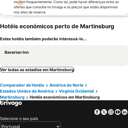
mudam frequentemente. Como tal, pode haver diferenças entre as
ofertas que consulta no trivago e os preços que estão disponíveis
nos sites de reserva.
Hotéis económicos perto de Martinsburg
Estes hotéis também poderão interessá-lo...
Bavarian Inn
Ver todas as estadias em Martinsburg
Comparador de Hotéis
América do Norte
Estados Unidos da América
Virgínia Ocidental
Martinsburg
Hotéis económicos em Martinsburg
Facebook
Twitter
Insta
Yo
Selecione o seu país