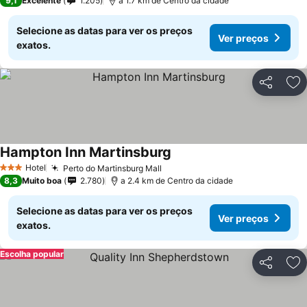
9,1
Excelente
1.205
a 1.7 km de Centro da cidade
Selecione as datas para ver os preços
Ver preços
exatos.
Partilhar
Ad
Hampton Inn Martinsburg
Hotel
Perto do Martinsburg Mall
3 Estrelas
8,3
Muito boa
2.780
a 2.4 km de Centro da cidade
Selecione as datas para ver os preços
Ver preços
exatos.
Escolha popular
Partilhar
Ad