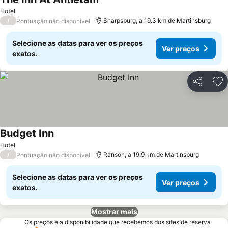
Hotel
/
Sharpsburg, a 19.3 km de Martinsburg
Pontuação não disponível
Selecione as datas para ver os preços
Ver preços
exatos.
Partilhar
Ad
Budget Inn
Hotel
/
Ranson, a 19.9 km de Martinsburg
Pontuação não disponível
Selecione as datas para ver os preços
Ver preços
exatos.
Mostrar mais
Os preços e a disponibilidade que recebemos dos sites de reserva