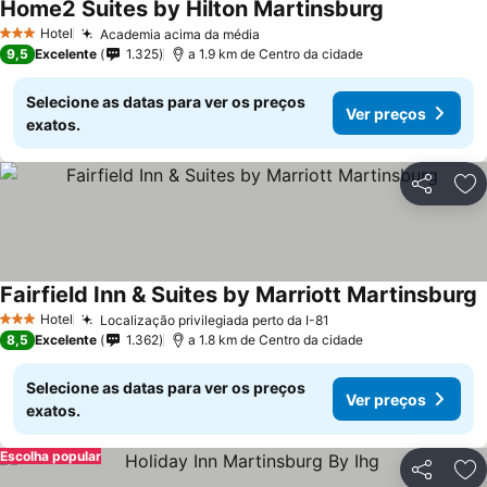
Home2 Suites by Hilton Martinsburg
Hotel
Academia acima da média
3 Estrelas
9,5
Excelente
1.325
a 1.9 km de Centro da cidade
Selecione as datas para ver os preços
Ver preços
exatos.
Partilhar
Ad
Fairfield Inn & Suites by Marriott Martinsburg
Hotel
Localização privilegiada perto da I-81
3 Estrelas
8,5
Excelente
1.362
a 1.8 km de Centro da cidade
Selecione as datas para ver os preços
Ver preços
exatos.
Escolha popular
Partilhar
Ad