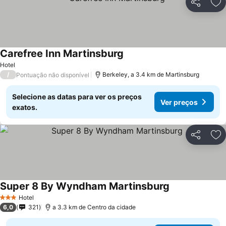
Partilhar
Ad
Carefree Inn Martinsburg
Hotel
/
Berkeley, a 3.4 km de Martinsburg
Pontuação não disponível
Selecione as datas para ver os preços
Ver preços
exatos.
Partilhar
Ad
Super 8 By Wyndham Martinsburg
Hotel
3 Estrelas
6,0
321
a 3.3 km de Centro da cidade