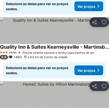
Selecione as datas para ver os preços
Ver preços
exatos.
Partilhar
Ad
Quality Inn & Suites Kearneysville - Martinsburg
Hotel
Piscina exterior sazonal e terraço para banhos de sol
3 Estrelas
6,9
1.884
a 8.0 km de Centro da cidade
Selecione as datas para ver os preços
Ver preços
exatos.
Partilhar
Ad