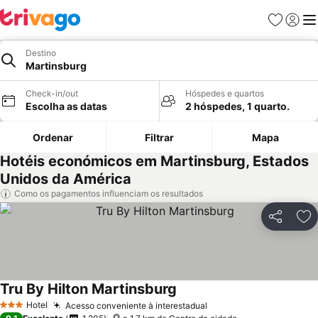
Favoritos
Iniciar
Me
Destino
Martinsburg
Check-in/out
Hóspedes e quartos
Escolha as datas
2 hóspedes, 1 quarto.
Ordenar
Filtrar
Mapa
Hotéis económicos em Martinsburg, Estados
Unidos da América
Como os pagamentos influenciam os resultados
Partilhar
Ad
Tru By Hilton Martinsburg
Hotel
Acesso conveniente à interestadual
3 Estrelas