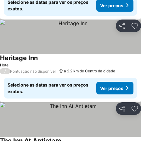
Selecione as datas para ver os preços
Ver preços
exatos.
Partilhar
Ad
Heritage Inn
Hotel
/
a 2.2 km de Centro da cidade
Pontuação não disponível
Selecione as datas para ver os preços
Ver preços
exatos.
Partilhar
Ad
The Inn At Antietam