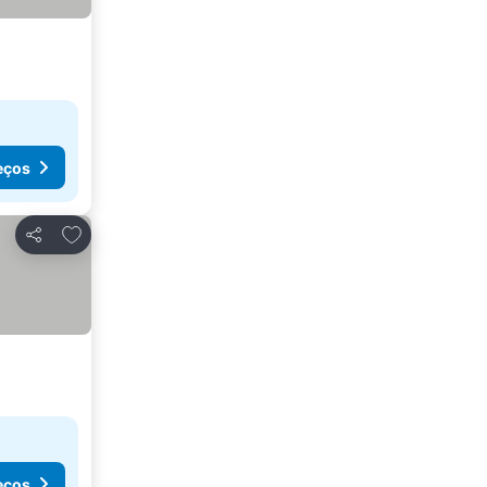
eços
Adicionar aos favoritos
Partilhar
eços