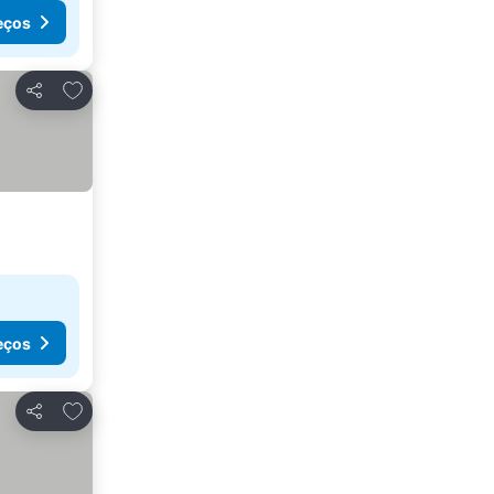
eços
Adicionar aos favoritos
Partilhar
eços
Adicionar aos favoritos
Partilhar