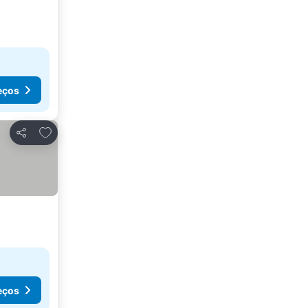
eços
Adicionar aos favoritos
Partilhar
eços