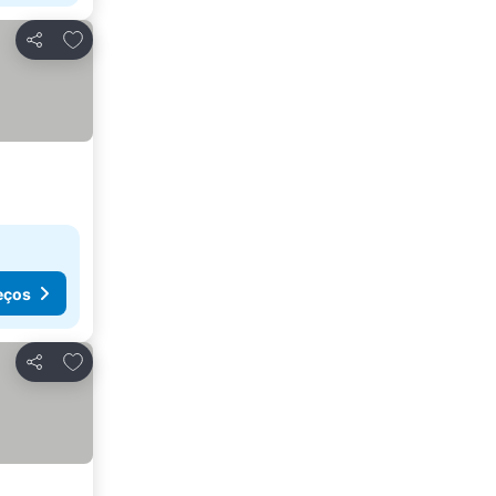
Adicionar aos favoritos
Partilhar
eços
Adicionar aos favoritos
Partilhar