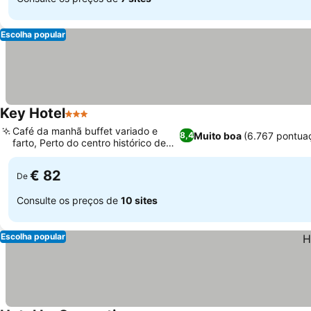
Escolha popular
Key Hotel
3 Estrelas
Ver preços
Café da manhã buffet variado e
Muito boa
(6.767 pontua
8,4
farto, Perto do centro histórico de
Ver preços
Vicenza
€ 82
De
Consulte os preços de
10 sites
Escolha popular