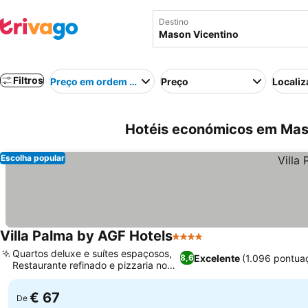
Destino
Filtros
Preço em ordem crescente
Preço
Localiz
Hotéis económicos em Mason
Escolha popular
Villa Palma by AGF Hotels
4 Estrelas
Ver preços
Quartos deluxe e suítes espaçosos,
Excelente
(1.096 pontua
8,6
Restaurante refinado e pizzaria no
Ver preços
local
€ 67
De