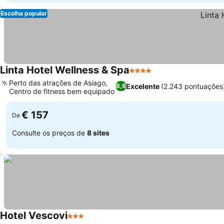
Escolha popular
Linta Hotel Wellness & Spa
4 Estrelas
Ver preços
Perto das atrações de Asiago,
Excelente
(2.243 pontuações
8,6
Centro de fitness bem equipado
Ver preços
€ 157
De
Consulte os preços de
8 sites
Hotel Vescovi
3 Estrelas
Ver preços