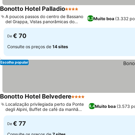
Bonotto Hotel Palladio
4 Estrelas
Ver preços
A poucos passos do centro de Bassano
Muito boa
(3.332 po
8,2
del Grappa, Vistas panorâmicas do
Ver preços
Monte Grappa
€ 70
De
Consulte os preços de
14 sites
Escolha popular
Bonotto Hotel Belvedere
4 Estrelas
Ver preços
Localização privilegiada perto da Ponte
Muito boa
(3.573 p
8,4
degli Alpini, Buffet de café da manhã
Ver preços
farto e variado
€ 77
De
Consulte os preços de
7 sites