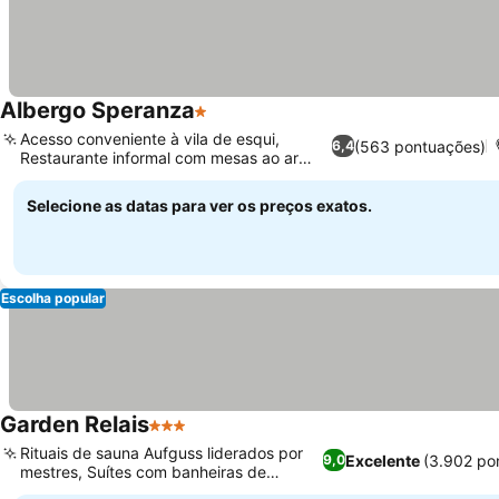
Albergo Speranza
1 Estrelas
Ver preços
Acesso conveniente à vila de esqui,
(563 pontuações)
6,4
Restaurante informal com mesas ao ar
Ver preços
livre
Selecione as datas para ver os preços exatos.
Escolha popular
Garden Relais
3 Estrelas
Ver preços
Rituais de sauna Aufguss liderados por
Excelente
(3.902 po
9,0
mestres, Suítes com banheiras de
Ver preços
hidromassagem