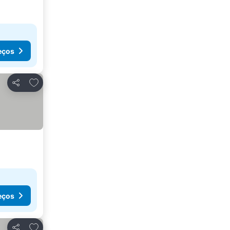
eços
Adicionar aos favoritos
Partilhar
eços
Adicionar aos favoritos