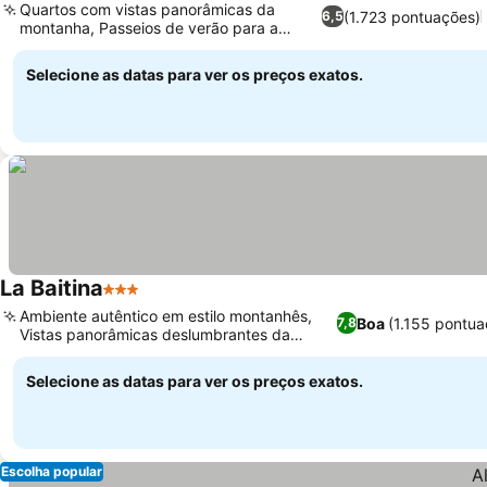
Quartos com vistas panorâmicas da
(1.723 pontuações)
6,5
montanha, Passeios de verão para a
Ver preços
região
Selecione as datas para ver os preços exatos.
La Baitina
3 Estrelas
Ver preços
Ambiente autêntico em estilo montanhês,
Boa
(1.155 pontua
7,8
Vistas panorâmicas deslumbrantes da
Ver preços
montanha
Selecione as datas para ver os preços exatos.
Escolha popular