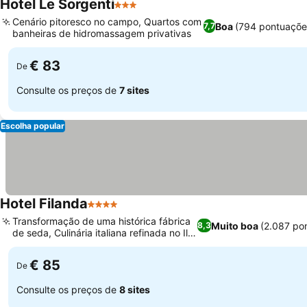
Hotel Le Sorgenti
3 Estrelas
Ver preços
Cenário pitoresco no campo, Quartos com
Boa
(794 pontuaçõe
7,7
banheiras de hidromassagem privativas
Ver preços
€ 83
De
Consulte os preços de
7 sites
Escolha popular
Hotel Filanda
4 Estrelas
Ver preços
Transformação de uma histórica fábrica
Muito boa
(2.087 po
8,3
de seda, Culinária italiana refinada no Il
Ver preços
Filandino
€ 85
De
Consulte os preços de
8 sites