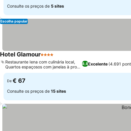
Consulte os preços de
5 sites
Escolha popular
Hotel Glamour
4 Estrelas
Ver preços
Restaurante Iena com culinária local,
Excelente
(4.691 pon
8,8
Quartos espaçosos com janelas à prova
Ver preços
de som
€ 67
De
Consulte os preços de
15 sites