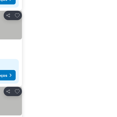
Adicionar aos favoritos
Partilhar
eços
Adicionar aos favoritos
Partilhar