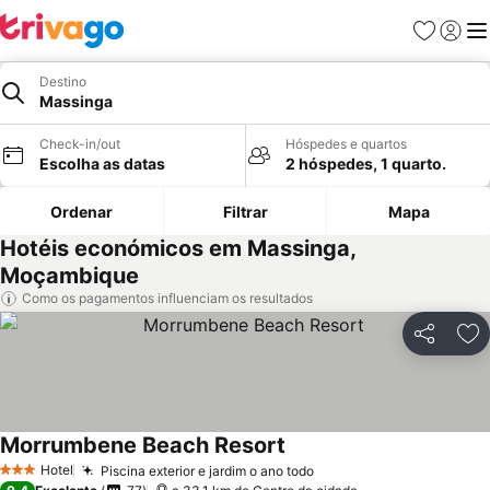
Favoritos
Iniciar
Me
Destino
Massinga
Check-in/out
Hóspedes e quartos
Escolha as datas
2 hóspedes, 1 quarto.
Ordenar
Filtrar
Mapa
Hotéis económicos em Massinga,
Moçambique
Como os pagamentos influenciam os resultados
Partilhar
Ad
Morrumbene Beach Resort
Hotel
Piscina exterior e jardim o ano todo
3 Estrelas