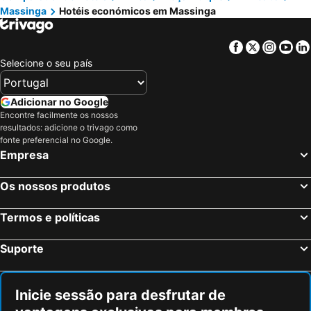
Massinga
Hotéis económicos em Massinga
Facebook
Twitter
Insta
Yo
Selecione o seu país
Adicionar no Google
Encontre facilmente os nossos
resultados: adicione o trivago como
fonte preferencial no Google.
Empresa
Os nossos produtos
Termos e políticas
Suporte
Inicie sessão para desfrutar de