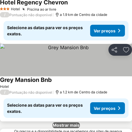
Hotel Regency Chevron
Ver preços
Hotel
Piscina ao ar livre
Ver preços
3 Estrelas
/
a 1.9 km de Centro da cidade
Pontuação não disponível
Selecione as datas para ver os preços
Ver preços
exatos.
Partilhar
Ad
Grey Mansion Bnb
Ver preços
Hotel
/
a 1.2 km de Centro da cidade
Pontuação não disponível
Selecione as datas para ver os preços
Ver preços
exatos.
Mostrar mais
Os preços e a disponibilidade que recebemos dos sites de reserva