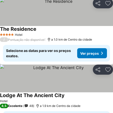
Partilhar
Ad
The Residence
Ver preços
Hotel
5 Estrelas
/
a 1.0 km de Centro da cidade
Pontuação não disponível
Selecione as datas para ver os preços
Ver preços
exatos.
Partilhar
Ad
Lodge At The Ancient City
Ver preços
Hotel
8,5
Excelente
48
a 1.9 km de Centro da cidade