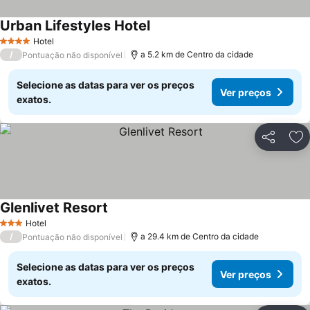
Urban Lifestyles Hotel
Ver preços
Hotel
4 Estrelas
/
a 5.2 km de Centro da cidade
Pontuação não disponível
Selecione as datas para ver os preços
Ver preços
exatos.
Partilhar
Ad
Glenlivet Resort
Ver preços
Hotel
3 Estrelas
/
a 29.4 km de Centro da cidade
Pontuação não disponível
Selecione as datas para ver os preços
Ver preços
exatos.