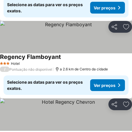
Selecione as datas para ver os preços
Ver preços
exatos.
Partilhar
Ad
Regency Flamboyant
Ver preços
Hotel
3 Estrelas
/
a 2.6 km de Centro da cidade
Pontuação não disponível
Selecione as datas para ver os preços
Ver preços
exatos.
Partilhar
Ad