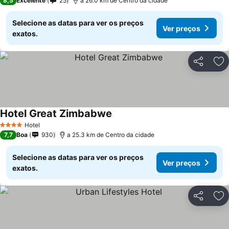
8,5
Excelente
25
a 26.0 km de Centro da cidade
Selecione as datas para ver os preços
Ver preços
exatos.
Partilhar
Ad
Hotel Great Zimbabwe
Ver preços
Hotel
4 Estrelas
7,7
Boa
930
a 25.3 km de Centro da cidade
Selecione as datas para ver os preços
Ver preços
exatos.
Partilhar
Ad