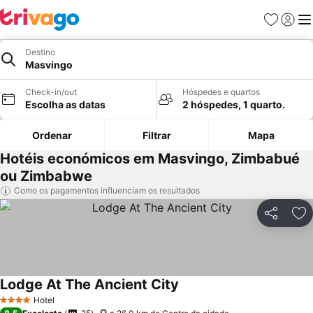
Favoritos
Iniciar
Me
Destino
Masvingo
Check-in/out
Hóspedes e quartos
Escolha as datas
2 hóspedes, 1 quarto.
Ordenar
Filtrar
Mapa
Hotéis económicos em Masvingo, Zimbabué
ou Zimbabwe
Como os pagamentos influenciam os resultados
Partilhar
Ad
Lodge At The Ancient City
Ver preços
Hotel
4 Estrelas