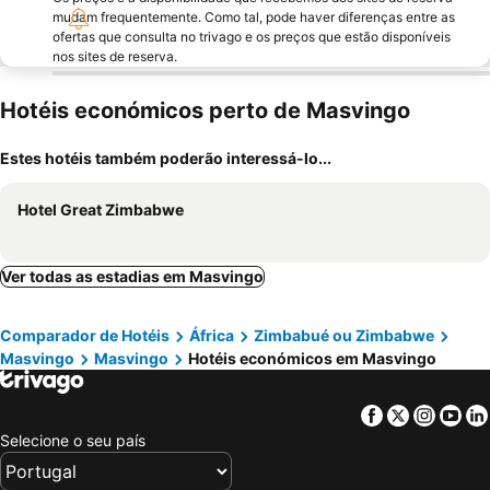
mudam frequentemente. Como tal, pode haver diferenças entre as
ofertas que consulta no trivago e os preços que estão disponíveis
nos sites de reserva.
Hotéis económicos perto de Masvingo
Estes hotéis também poderão interessá-lo...
Hotel Great Zimbabwe
Ver todas as estadias em Masvingo
Comparador de Hotéis
África
Zimbabué ou Zimbabwe
Masvingo
Masvingo
Hotéis económicos em Masvingo
Facebook
Twitter
Insta
Yo
Selecione o seu país