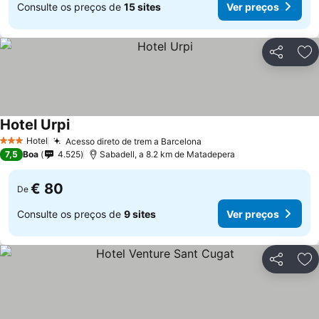
Consulte os preços de
15 sites
Ver preços
Partilhar
Ad
Hotel Urpi
Hotel
Acesso direto de trem a Barcelona
3 Estrelas
7,5
Boa
4.525
Sabadell, a 8.2 km de Matadepera
€ 80
De
Consulte os preços de
9 sites
Ver preços
Partilhar
Ad