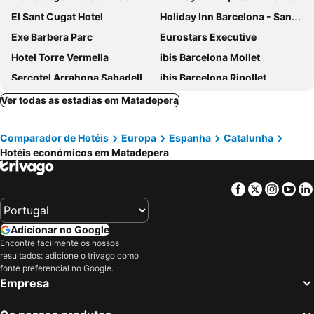
El Sant Cugat Hotel
Holiday Inn Barcelona - Sant Cugat By Ihg
Exe Barbera Parc
Eurostars Executive
Hotel Torre Vermella
ibis Barcelona Mollet
Sercotel Arrahona Sabadell
ibis Barcelona Ripollet
Sercotel Ciutat de Montcada
B&B HOTEL Barcelona Sant Cugat
Ver todas as estadias em Matadepera
Exe Campus
B&B HOTEL Barcelona Mollet Porta de Gallecs
Comparador de Hotéis
Europa
Espanha
Catalunha
B&B HOTEL Barcelona Rubí
Exe Parc del Vallés
Hotéis económicos em Matadepera
As Porta De Barcelona
Holiday Inn Express & Suites BARCELONA - SABADELL by IHG
Eurostars Don Cándido
AC Hotel Sant Cugat
Facebook
Twitter
Insta
Yo
Catalonia Gran Hotel Verdi
Hotel Sant Pere II
B&B HOTEL Barcelona Mollet
Catalonia Bristol
Adicionar no Google
Hotel Urpi
ibis budget Barcelona Sant Andreu de la Barca
Encontre facilmente os nossos
resultados: adicione o trivago como
El Sant Cugat
Aparthotel Attica 21 Vallés
fonte preferencial no Google.
Qgat Restaurant, Events & Hotel
Hotel Venture Sant Cugat
Empresa
Terrassa Park
Catalonia Sabadell