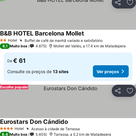
Partilhar
Ad
B&B HOTEL Barcelona Mollet
Hotel
Buffet de café da manhã variado e satisfatório
2 Estrelas
8,1
Muito boa
4.675
Mollet del Vallès, a 17.4 km de Matadepera
€ 61
De
Consulte os preços de
13 sites
Ver preços
Escolha popular
Partilhar
Ad
Eurostars Don Cándido
Hotel
Acesso à cidade de Terrassa
4 Estrelas
8,4
Muito boa
5.405
Tarrassa, a 5.2 km de Matadepera