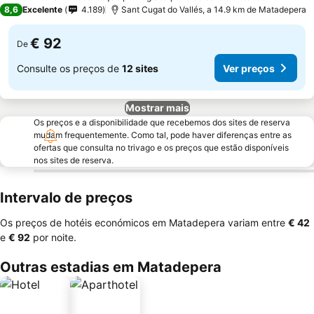
4 Estrelas
8,6
Excelente
4.189
Sant Cugat do Vallés, a 14.9 km de Matadepera
€ 92
De
Consulte os preços de
12 sites
Ver preços
Mostrar mais
Os preços e a disponibilidade que recebemos dos sites de reserva
mudam frequentemente. Como tal, pode haver diferenças entre as
ofertas que consulta no trivago e os preços que estão disponíveis
nos sites de reserva.
Intervalo de preços
Os preços de hotéis económicos em Matadepera variam entre
‎€ 42
e
‎€ 92
por noite.
Outras estadias em Matadepera