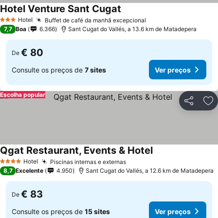
Hotel Venture Sant Cugat
Hotel
Buffet de café da manhã excepcional
3 Estrelas
7,7
Boa
6.366
Sant Cugat do Vallés, a 13.6 km de Matadepera
€ 80
De
Consulte os preços de
7 sites
Ver preços
Escolha popular
Partilhar
Ad
Qgat Restaurant, Events & Hotel
Hotel
Piscinas internas e externas
4 Estrelas
8,7
Excelente
4.950
Sant Cugat do Vallés, a 12.6 km de Matadepera
€ 83
De
Consulte os preços de
15 sites
Ver preços