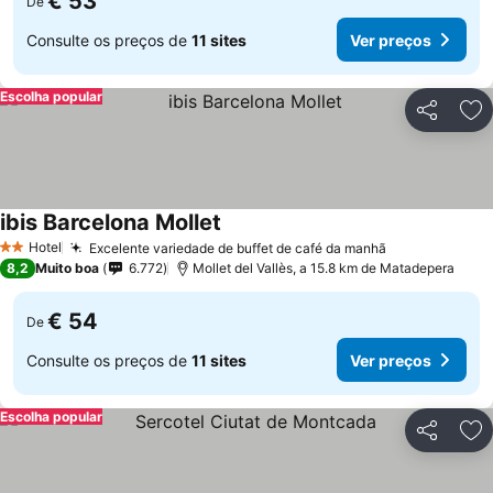
€ 53
De
Consulte os preços de
11 sites
Ver preços
Escolha popular
Partilhar
Ad
ibis Barcelona Mollet
Hotel
Excelente variedade de buffet de café da manhã
2 Estrelas
8,2
Muito boa
6.772
Mollet del Vallès, a 15.8 km de Matadepera
€ 54
De
Consulte os preços de
11 sites
Ver preços
Escolha popular
Partilhar
Ad