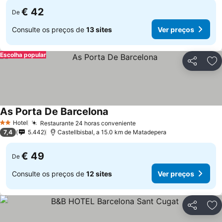
€ 42
De
Consulte os preços de
13 sites
Ver preços
Escolha popular
Partilhar
Ad
As Porta De Barcelona
Hotel
Restaurante 24 horas conveniente
2 Estrelas
7,4
5.442
Castellbisbal, a 15.0 km de Matadepera
€ 49
De
Consulte os preços de
12 sites
Ver preços
Partilhar
Ad