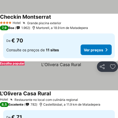
Checkin Montserrat
Hotel
Grande piscina exterior
4 Estrelas
7,9
Boa
1.962
Martorell, a 18.9 km de Matadepera
€ 70
De
Consulte os preços de
11 sites
Ver preços
Escolha popular
Partilhar
Ad
L'Olivera Casa Rural
Hotel
Restaurante no local com culinária regional
8,5
Excelente
782
Castellbisbal, a 11.9 km de Matadepera
€ 71
De