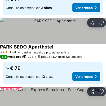
Consulte os preços de
3 sites
Ver preços
Partilhar
Ad
PARK SEDO Aparthotel
Hotel
Jardim tranquilo e piscina ao ar livre
3 Estrelas
8,4
Muito boa
2.781
Rubí, a 13.0 km de Matadepera
€ 79
De
Consulte os preços de
12 sites
Ver preços
Escolha popular
Partilhar
Ad