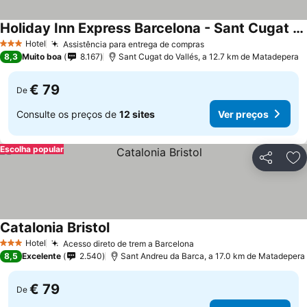
Holiday Inn Express Barcelona - Sant Cugat By Ihg
Hotel
Assistência para entrega de compras
3 Estrelas
8,3
Muito boa
8.167
Sant Cugat do Vallés, a 12.7 km de Matadepera
€ 79
De
Consulte os preços de
12 sites
Ver preços
Escolha popular
Partilhar
Ad
Catalonia Bristol
Hotel
Acesso direto de trem a Barcelona
3 Estrelas
8,5
Excelente
2.540
Sant Andreu da Barca, a 17.0 km de Matadepera
€ 79
De