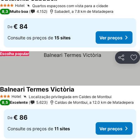
Hotel
Quartos espaçosos com vista para a cidade
4 Estrelas
8,3
Muito boa
4.152
Sabadell, a 7.8 km de Matadepera
€ 84
De
Consulte os preços de
15 sites
Ver preços
Escolha popular
Partilhar
Ad
Balneari Termes Victòria
Hotel
Localização privilegiada em Caldes de Montbui
3 Estrelas
8,5
Excelente
5.623
Caldas de Montbui, a 12.0 km de Matadepera
€ 86
De
Consulte os preços de
11 sites
Ver preços