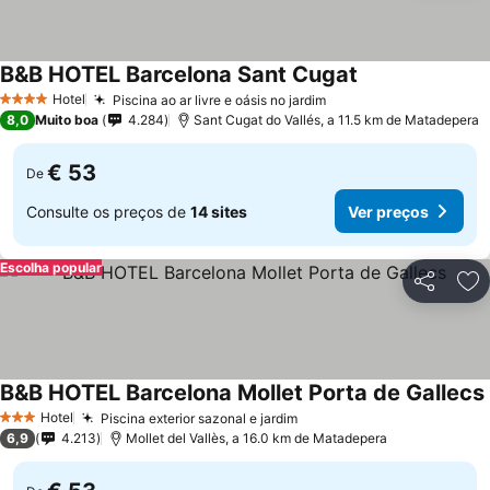
B&B HOTEL Barcelona Sant Cugat
Hotel
Piscina ao ar livre e oásis no jardim
4 Estrelas
8,0
Muito boa
4.284
Sant Cugat do Vallés, a 11.5 km de Matadepera
€ 53
De
Consulte os preços de
14 sites
Ver preços
Escolha popular
Partilhar
Ad
B&B HOTEL Barcelona Mollet Porta de Gallecs
Hotel
Piscina exterior sazonal e jardim
3 Estrelas
6,9
4.213
Mollet del Vallès, a 16.0 km de Matadepera