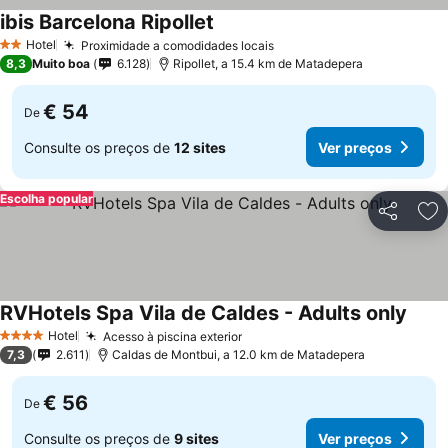
ibis Barcelona Ripollet
Hotel
Proximidade a comodidades locais
2 Estrelas
8,3
Muito boa
6.128
Ripollet, a 15.4 km de Matadepera
€ 54
De
Consulte os preços de
12 sites
Ver preços
Escolha popular
Partilhar
Ad
RVHotels Spa Vila de Caldes - Adults only
Hotel
Acesso à piscina exterior
4 Estrelas
7,3
2.611
Caldas de Montbui, a 12.0 km de Matadepera
€ 56
De
Consulte os preços de
9 sites
Ver preços