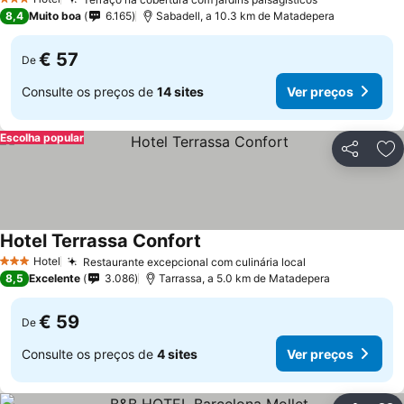
3 Estrelas
8,4
Muito boa
6.165
Sabadell, a 10.3 km de Matadepera
€ 57
De
Consulte os preços de
14 sites
Ver preços
Escolha popular
Partilhar
Ad
Hotel Terrassa Confort
Hotel
Restaurante excepcional com culinária local
3 Estrelas
8,5
Excelente
3.086
Tarrassa, a 5.0 km de Matadepera
€ 59
De
Consulte os preços de
4 sites
Ver preços