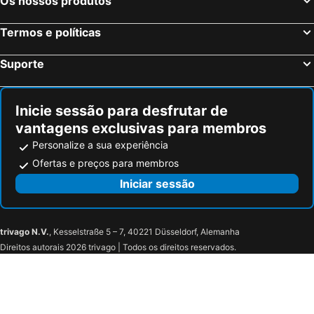
Os nossos produtos
Hotel Terrassa Confort
Habitaciones Baobab
RVHotels Spa Vila de Caldes - Adults only
RVHotels Broquetas Spa Termal
Termos e políticas
PARK SEDO Aparthotel
Hotel Ciutat Martorell
Suporte
Checkin Montserrat
Hotel Abat Cisneros Montserrat
Hotel Montmeló
Hotel HC Mollet Barcelona
Inicie sessão para desfrutar de
Dolce by Wyndham Barcelona Resort
Urban Sabadell
vantagens exclusivas para membros
Can Seuba
L'Olivera Casa Rural
Personalize a sua experiência
Urban Sabadell 2
Balneari Termes Victòria
Ofertas e preços para membros
Hotel Món Sant Benet
Hotel Cim Valles
Iniciar sessão
Hotel Petit Luxe
trivago N.V.
, Kesselstraße 5 – 7, 40221 Düsseldorf, Alemanha
Direitos autorais 2026 trivago | Todos os direitos reservados.