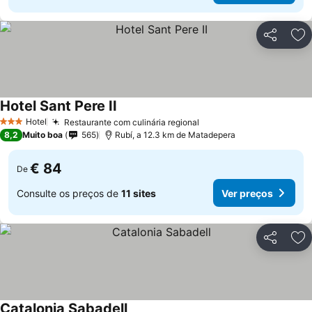
Partilhar
Ad
Hotel Sant Pere II
Hotel
Restaurante com culinária regional
3 Estrelas
8,2
Muito boa
565
Rubí, a 12.3 km de Matadepera
€ 84
De
Consulte os preços de
11 sites
Ver preços
Partilhar
Ad
Catalonia Sabadell