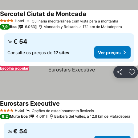
Sercotel Ciutat de Montcada
Hotel
Culinária mediterrânea com vista para a montanha
4 Estrelas
7,9
Boa
6.063
Moncada y Reixach, a 17.1 km de Matadepera
€ 54
De
Consulte os preços de
17 sites
Ver preços
Escolha popular
Partilhar
Ad
Eurostars Executive
Hotel
Opções de estacionamento flexíveis
4 Estrelas
8,2
Muito boa
4.091
Barberá del Vallès, a 12.8 km de Matadepera
€ 54
De