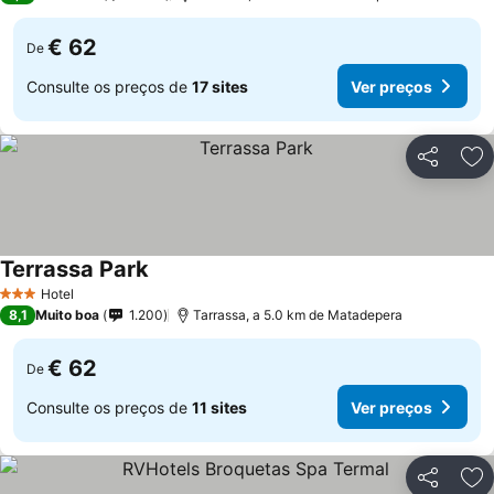
€ 62
De
Consulte os preços de
17 sites
Ver preços
Partilhar
Ad
Terrassa Park
Hotel
3 Estrelas
8,1
Muito boa
1.200
Tarrassa, a 5.0 km de Matadepera
€ 62
De
Consulte os preços de
11 sites
Ver preços
Partilhar
Ad