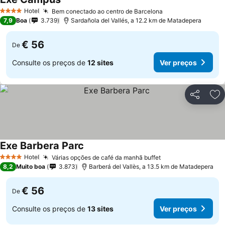
Hotel
Bem conectado ao centro de Barcelona
4 Estrelas
7,9
Boa
3.739
Sardañola del Vallés, a 12.2 km de Matadepera
€ 56
De
Consulte os preços de
12 sites
Ver preços
Partilhar
Ad
Exe Barbera Parc
Hotel
Várias opções de café da manhã buffet
4 Estrelas
8,2
Muito boa
3.873
Barberá del Vallès, a 13.5 km de Matadepera
€ 56
De
Consulte os preços de
13 sites
Ver preços