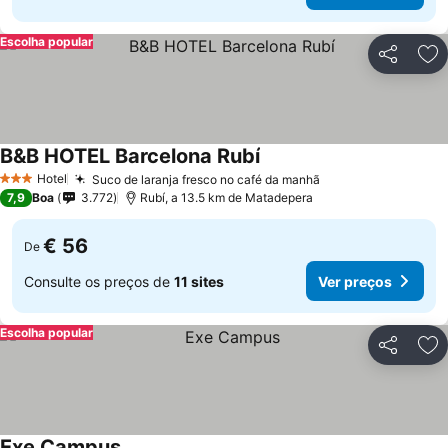
Escolha popular
Partilhar
Ad
B&B HOTEL Barcelona Rubí
Hotel
Suco de laranja fresco no café da manhã
3 Estrelas
7,9
Boa
3.772
Rubí, a 13.5 km de Matadepera
€ 56
De
Consulte os preços de
11 sites
Ver preços
Escolha popular
Partilhar
Ad
Exe Campus