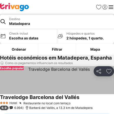
Favoritos
Iniciar
Me
Destino
Matadepera
Check-in/out
Hóspedes e quartos
Escolha as datas
2 hóspedes, 1 quarto.
Ordenar
Filtrar
Mapa
Hotéis económicos em Matadepera, Espanha
Como os pagamentos influenciam os resultados
Escolha popular
Partilhar
Ad
Travelodge Barcelona del Vallés
Hotel
Restaurante no local com terraço
3 Estrelas
6,9
6.994
Barberá del Vallès, a 13.3 km de Matadepera