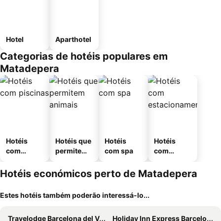
Hotel
Aparthotel
Categorias de hotéis populares em
Matadepera
Hotéis
Hotéis que
Hotéis
Hotéis
com
permitem
com spa
com
piscinas
animais
estaciona
mento
Hotéis económicos perto de Matadepera
Estes hotéis também poderão interessá-lo...
Travelodge Barcelona del Vallés
Holiday Inn Express Barcelona - Sant Cugat By Ihg