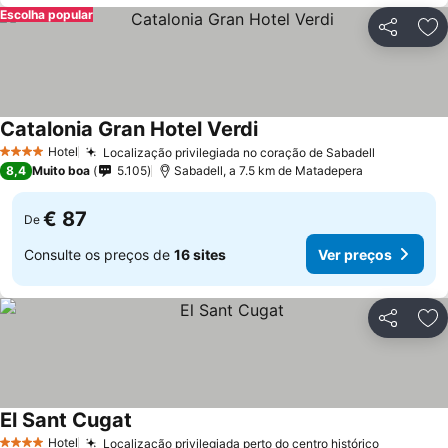
Escolha popular
Partilhar
Ad
Catalonia Gran Hotel Verdi
Hotel
Localização privilegiada no coração de Sabadell
4 Estrelas
8,4
Muito boa
5.105
Sabadell, a 7.5 km de Matadepera
€ 87
De
Consulte os preços de
16 sites
Ver preços
Partilhar
Ad
El Sant Cugat
Hotel
Localização privilegiada perto do centro histórico