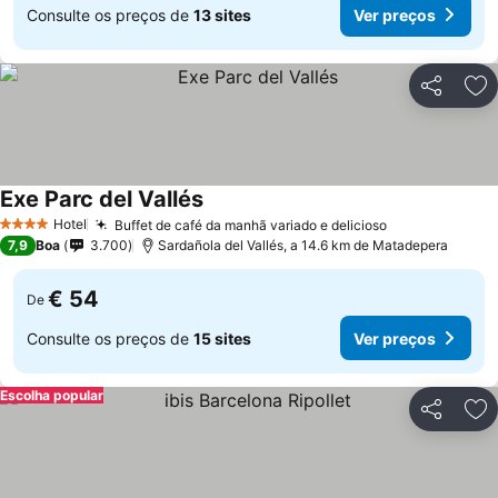
Consulte os preços de
13 sites
Ver preços
Partilhar
Ad
Exe Parc del Vallés
Hotel
Buffet de café da manhã variado e delicioso
4 Estrelas
7,9
Boa
3.700
Sardañola del Vallés, a 14.6 km de Matadepera
€ 54
De
Consulte os preços de
15 sites
Ver preços
Escolha popular
Partilhar
Ad