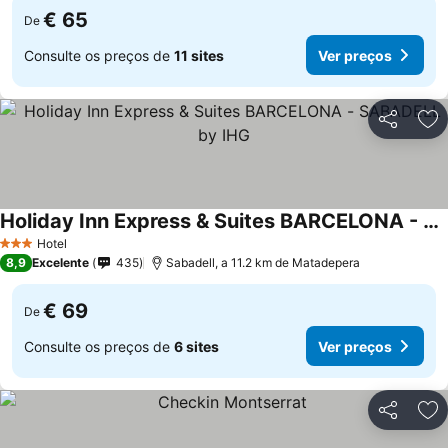
€ 65
De
Consulte os preços de
11 sites
Ver preços
Partilhar
Ad
Holiday Inn Express & Suites BARCELONA - SABADELL by IHG
Hotel
3 Estrelas
8,9
Excelente
435
Sabadell, a 11.2 km de Matadepera
€ 69
De
Consulte os preços de
6 sites
Ver preços
Partilhar
Ad