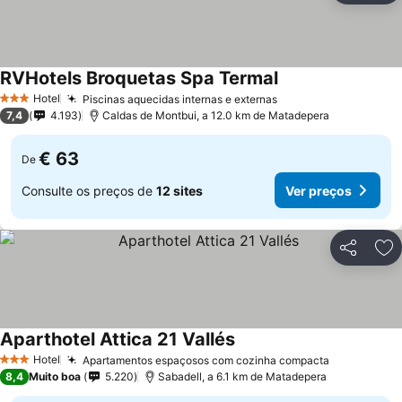
RVHotels Broquetas Spa Termal
Hotel
Piscinas aquecidas internas e externas
3 Estrelas
7,4
4.193
Caldas de Montbui, a 12.0 km de Matadepera
€ 63
De
Consulte os preços de
12 sites
Ver preços
Partilhar
Ad
Aparthotel Attica 21 Vallés
Hotel
Apartamentos espaçosos com cozinha compacta
3 Estrelas
8,4
Muito boa
5.220
Sabadell, a 6.1 km de Matadepera