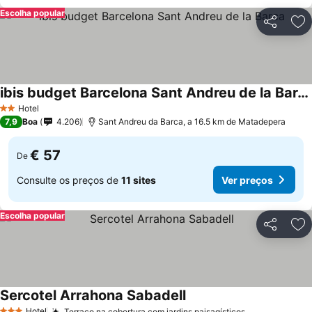
Escolha popular
Partilhar
Ad
ibis budget Barcelona Sant Andreu de la Barca
Hotel
2 Estrelas
7,9
Boa
4.206
Sant Andreu da Barca, a 16.5 km de Matadepera
€ 57
De
Consulte os preços de
11 sites
Ver preços
Escolha popular
Partilhar
Ad
Sercotel Arrahona Sabadell
Hotel
Terraço na cobertura com jardins paisagísticos