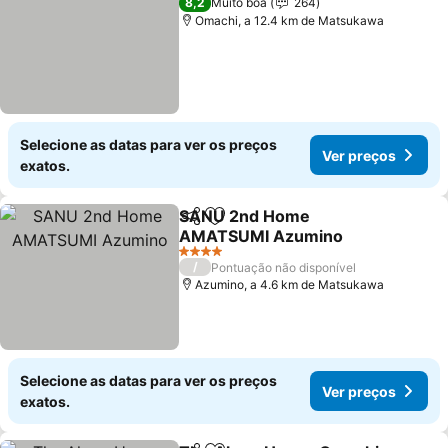
8,2
Muito boa
264
Omachi, a 12.4 km de Matsukawa
Selecione as datas para ver os preços
Ver preços
exatos.
SANU 2nd Home
Partilhar
Adicionar aos favoritos
AMATSUMI Azumino
Ver preços
4 Estrelas
/
Pontuação não disponível
Azumino, a 4.6 km de Matsukawa
Selecione as datas para ver os preços
Ver preços
exatos.