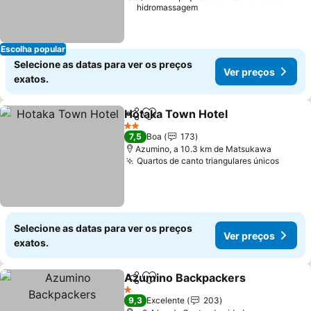
hidromassagem
Escolha popular
Selecione as datas para ver os preços
Ver preços
exatos.
Hotaka Town Hotel
Partilhar
Adicionar aos favoritos
Ver pr
2 Estrelas
7,5
Boa
173
Azumino, a 10.3 km de Matsukawa
Quartos de canto triangulares únicos
Ver p
Selecione as datas para ver os preços
Ver preços
exatos.
Azumino Backpackers
Partilhar
Adicionar aos favoritos
Ver
1 Estrelas
9,3
Excelente
203