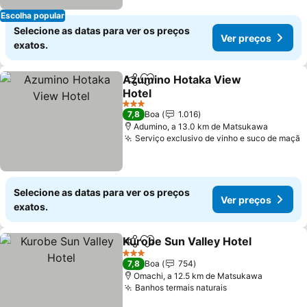
Escolha popular
Selecione as datas para ver os preços
Ver preços
exatos.
Azumino Hotaka View
Partilhar
Adicionar aos favoritos
Hotel
Ver preços
3 Estrelas
7,8
Boa
1.016
Adumino, a 13.0 km de Matsukawa
Serviço exclusivo de vinho e suco de maçã
V
Selecione as datas para ver os preços
Ver preços
exatos.
Kurobe Sun Valley Hotel
Partilhar
Adicionar aos favoritos
Ve
3 Estrelas
7,8
Boa
754
Omachi, a 12.5 km de Matsukawa
Banhos termais naturais
Ver preços