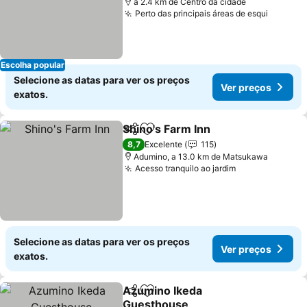
a 2.4 km de Centro da cidade
Perto das principais áreas de esqui
Ver pre
Escolha popular
Selecione as datas para ver os preços
Ver preços
exatos.
Shino's Farm Inn
Partilhar
Adicionar aos favoritos
Ver preço
8,7
Excelente
115
Adumino, a 13.0 km de Matsukawa
Acesso tranquilo ao jardim
Ver preços
Selecione as datas para ver os preços
Ver preços
exatos.
Azumino Ikeda
Partilhar
Adicionar aos favoritos
Guesthouse