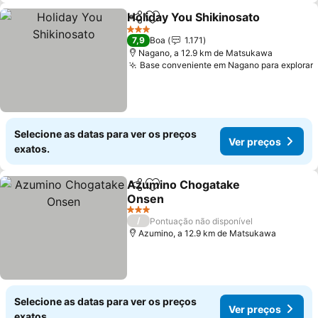
Holiday You Shikinosato
Partilhar
Adicionar aos favoritos
Ve
3 Estrelas
7,9
Boa
1.171
Nagano, a 12.9 km de Matsukawa
Base conveniente em Nagano para explorar
Selecione as datas para ver os preços
Ver preços
exatos.
Azumino Chogatake
Partilhar
Adicionar aos favoritos
Onsen
Ver preços
3 Estrelas
/
Pontuação não disponível
Azumino, a 12.9 km de Matsukawa
Selecione as datas para ver os preços
Ver preços
exatos.