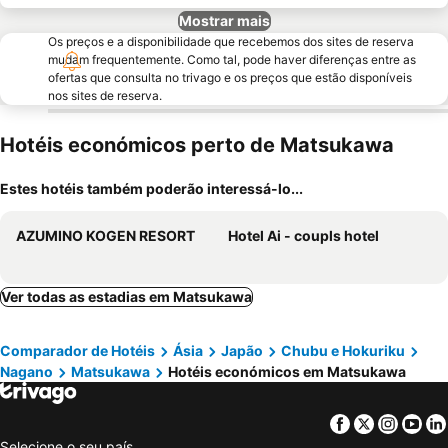
Mostrar mais
Os preços e a disponibilidade que recebemos dos sites de reserva
mudam frequentemente. Como tal, pode haver diferenças entre as
ofertas que consulta no trivago e os preços que estão disponíveis
nos sites de reserva.
Hotéis económicos perto de Matsukawa
Estes hotéis também poderão interessá-lo...
AZUMINO KOGEN RESORT
Hotel Ai - coupls hotel
Ver todas as estadias em Matsukawa
Comparador de Hotéis
Ásia
Japão
Chubu e Hokuriku
Nagano
Matsukawa
Hotéis económicos em Matsukawa
Facebook
Twitter
Insta
Yo
Selecione o seu país