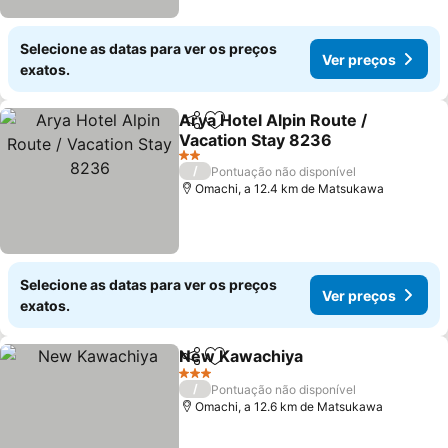
Selecione as datas para ver os preços
Ver preços
exatos.
Arya Hotel Alpin Route /
Partilhar
Adicionar aos favoritos
Vacation Stay 8236
Ver preços
2 Estrelas
/
Pontuação não disponível
Omachi, a 12.4 km de Matsukawa
Selecione as datas para ver os preços
Ver preços
exatos.
New Kawachiya
Partilhar
Adicionar aos favoritos
Ver preço
3 Estrelas
/
Pontuação não disponível
Omachi, a 12.6 km de Matsukawa