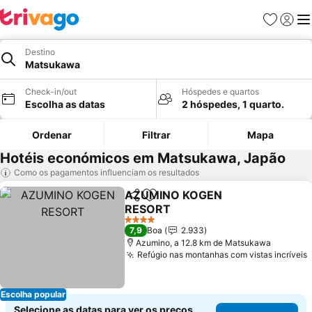
Favoritos
Iniciar
Me
Destino
Matsukawa
Check-in/out
Hóspedes e quartos
Escolha as datas
2 hóspedes, 1 quarto.
Ordenar
Filtrar
Mapa
Hotéis económicos em Matsukawa, Japão
Como os pagamentos influenciam os resultados
AZUMINO KOGEN
Partilhar
Adicionar aos favoritos
RESORT
Ver preços
4 Estrelas
7,9
Boa
2.933
Azumino, a 12.8 km de Matsukawa
Refúgio nas montanhas com vistas incríveis
Escolha popular
Selecione as datas para ver os preços