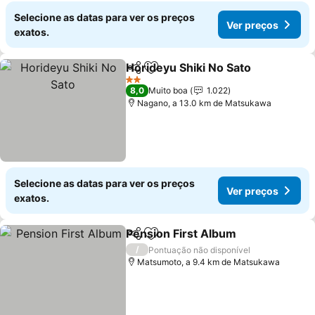
Selecione as datas para ver os preços
Ver preços
exatos.
Horideyu Shiki No Sato
Partilhar
Adicionar aos favoritos
Ver
2 Estrelas
8,0
Muito boa
1.022
Nagano, a 13.0 km de Matsukawa
Selecione as datas para ver os preços
Ver preços
exatos.
Pension First Album
Partilhar
Adicionar aos favoritos
Ver p
/
Pontuação não disponível
Matsumoto, a 9.4 km de Matsukawa