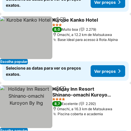
Ver preços
exatos.
Kurobe Kanko Hotel
Partilhar
Adicionar aos favoritos
Ver pr
3 Estrelas
8,0
Muito boa
2.279
Omachi, a 12.2 km de Matsukawa
Base ideal para acesso à Rota Alpina
Ver p
Escolha popular
Selecione as datas para ver os preços
Ver preços
exatos.
Holiday Inn Resort
Partilhar
Adicionar aos favoritos
Shinano-omachi Kuroyon
By Ihg
Ver preços
4 Estrelas
8,7
Excelente
2.292
Omachi, a 16.3 km de Matsukawa
Piscina coberta e academia
Ver preços
Escolha popular