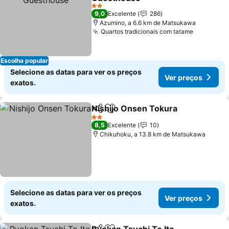
Ver preços
2 Estrelas
9,0
Excelente
286
Azumino, a 6.6 km de Matsukawa
Quartos tradicionais com tatame
Ver preç
Escolha popular
Selecione as datas para ver os preços
Ver preços
exatos.
Nishijo Onsen Tokura
Partilhar
Adicionar aos favoritos
Ver 
2 Estrelas
8,5
Excelente
10
Chikuhoku, a 13.8 km de Matsukawa
Selecione as datas para ver os preços
Ver preços
exatos.