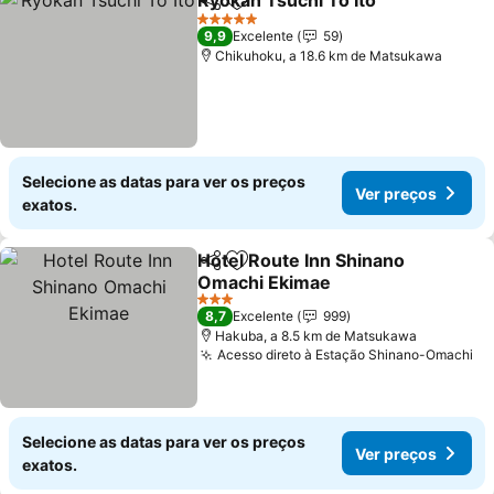
Ryokan Tsuchi To Ito
Partilhar
Adicionar aos favoritos
Ver p
5 Estrelas
9,9
Excelente
59
Chikuhoku, a 18.6 km de Matsukawa
Selecione as datas para ver os preços
Ver preços
exatos.
Hotel Route Inn Shinano
Partilhar
Adicionar aos favoritos
Omachi Ekimae
Ver preços
3 Estrelas
8,7
Excelente
999
Hakuba, a 8.5 km de Matsukawa
Acesso direto à Estação Shinano-Omachi
Ve
Selecione as datas para ver os preços
Ver preços
exatos.