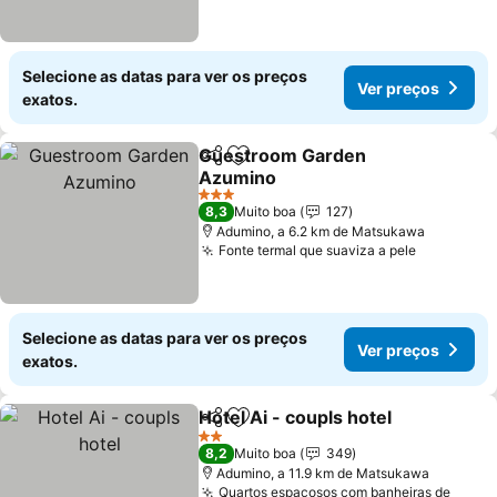
Selecione as datas para ver os preços
Ver preços
exatos.
Guestroom Garden
Partilhar
Adicionar aos favoritos
Azumino
Ver preços
3 Estrelas
8,3
Muito boa
127
Adumino, a 6.2 km de Matsukawa
Fonte termal que suaviza a pele
Ver preço
Selecione as datas para ver os preços
Ver preços
exatos.
Hotel Ai - coupls hotel
Partilhar
Adicionar aos favoritos
Ver
2 Estrelas
8,2
Muito boa
349
Adumino, a 11.9 km de Matsukawa
Quartos espaçosos com banheiras de