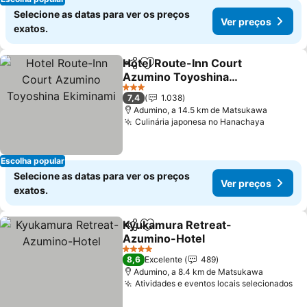
Selecione as datas para ver os preços
Ver preços
exatos.
Hotel Route-Inn Court
Partilhar
Adicionar aos favoritos
Azumino Toyoshina
Ekiminami
Ver preços
3 Estrelas
7,4
1.038
Adumino, a 14.5 km de Matsukawa
Culinária japonesa no Hanachaya
Ver pre
Escolha popular
Selecione as datas para ver os preços
Ver preços
exatos.
Kyukamura Retreat-
Partilhar
Adicionar aos favoritos
Azumino-Hotel
Ver preços
4 Estrelas
8,6
Excelente
489
Adumino, a 8.4 km de Matsukawa
Atividades e eventos locais selecionados
Ve