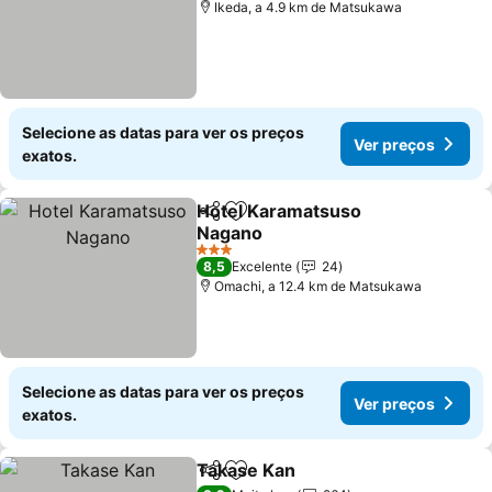
Ikeda, a 4.9 km de Matsukawa
Selecione as datas para ver os preços
Ver preços
exatos.
Hotel Karamatsuso
Partilhar
Adicionar aos favoritos
Nagano
Ver preços
3 Estrelas
8,5
Excelente
24
Omachi, a 12.4 km de Matsukawa
Selecione as datas para ver os preços
Ver preços
exatos.
Takase Kan
Partilhar
Adicionar aos favoritos
Ver preços