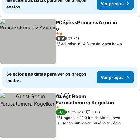
Selecione as datas para ver os preços
Ver preços
exatos.
PrincessPrincessAzumin
Partilhar
Adicionar aos favoritos
o
Ver preços
2 Estrelas
6,9
74
Adumino, a 14.8 km de Matsukawa
Selecione as datas para ver os preços
Ver preços
exatos.
Guest Room
Partilhar
Adicionar aos favoritos
Furusatomura Kogeikan
Ver preços
1 Estrelas
8,1
Muito boa
133
Nagano, a 12.3 km de Matsukawa
Banho público de minério de rádio
Ver pre