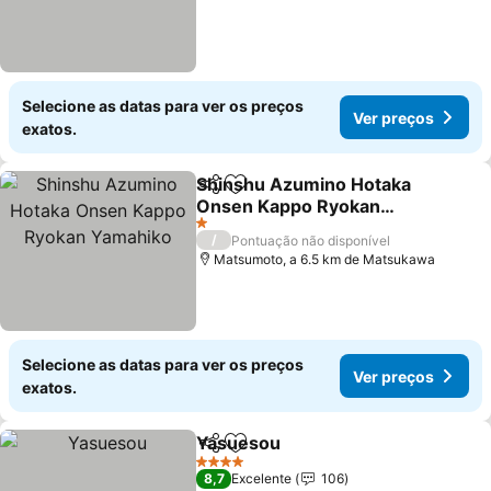
Selecione as datas para ver os preços
Ver preços
exatos.
Shinshu Azumino Hotaka
Partilhar
Adicionar aos favoritos
Onsen Kappo Ryokan
Yamahiko
Ver preços
1 Estrelas
/
Pontuação não disponível
Matsumoto, a 6.5 km de Matsukawa
Selecione as datas para ver os preços
Ver preços
exatos.
Yasuesou
Partilhar
Adicionar aos favoritos
Ver preços
4 Estrelas
8,7
Excelente
106