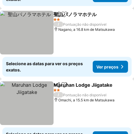
聖山パノラマホテル
Partilhar
Adicionar aos favoritos
Ver pre
2 Estrelas
/
Pontuação não disponível
Nagano, a 16.8 km de Matsukawa
Selecione as datas para ver os preços
Ver preços
exatos.
Maruhan Lodge Jiigatake
Partilhar
Adicionar aos favoritos
V
2 Estrelas
/
Pontuação não disponível
Omachi, a 15.5 km de Matsukawa