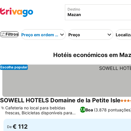
Destino
Filtros
Preço em ordem crescente
Preço
Localiz
Hotéis económicos em Maz
Escolha popular
SOWELL HOTELS Domaine de la Petite Isle
4 Es
Cafeteria no local para bebidas
Boa
(3.878 pontuações
7,8
frescas, Bicicletas disponíveis para
aluguel
€ 112
De