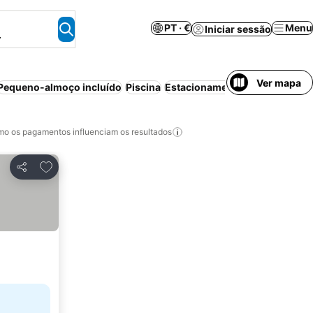
PT · €
Menu
Iniciar sessão
.
Ver mapa
Pequeno-almoço incluído
Piscina
Estacionamento
Cancelamento
o os pagamentos influenciam os resultados
Adicionar aos favoritos
Partilhar