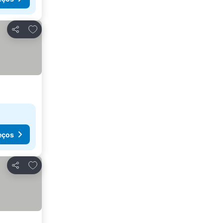
Adicionar aos favoritos
Partilhar
eços
Adicionar aos favoritos
Partilhar