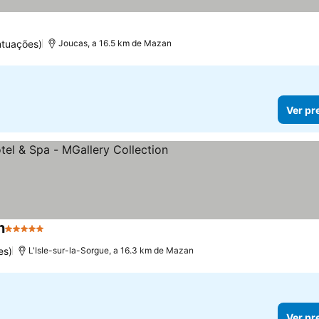
ntuações)
Joucas, a 16.5 km de Mazan
Ver pr
n
5 Estrelas
es)
L'Isle-sur-la-Sorgue, a 16.3 km de Mazan
Ver pr