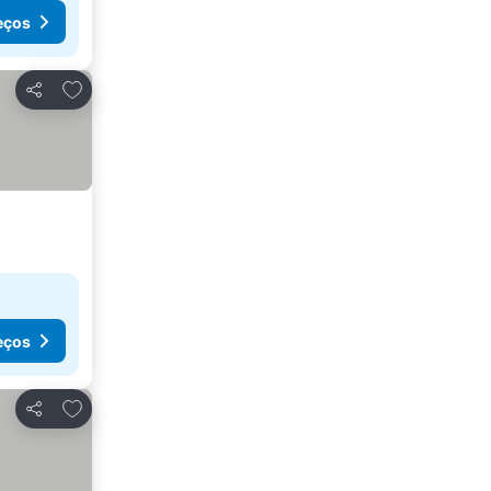
eços
Adicionar aos favoritos
Partilhar
eços
Adicionar aos favoritos
Partilhar