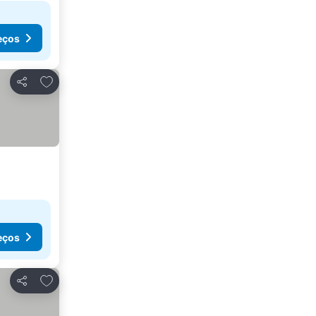
eços
Adicionar aos favoritos
Partilhar
eços
Adicionar aos favoritos
Partilhar