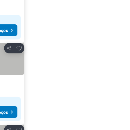
eços
Adicionar aos favoritos
Partilhar
eços
Adicionar aos favoritos