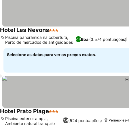
Hotel Les Nevons
3 Estrelas
Piscina panorâmica na cobertura,
Boa
(3.574 pontuações)
7,9
Perto de mercados de antiguidades
Selecione as datas para ver os preços exatos.
Hotel Prato Plage
3 Estrelas
Piscina exterior ampla,
(524 pontuações)
7,4
Pernes-les-
Ambiente natural tranquilo