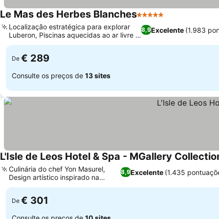
Le Mas des Herbes Blanches
5 Estrelas
Localização estratégica para explorar
Excelente
(1.983 po
8,9
Luberon, Piscinas aquecidas ao ar livre e
cobertas
€ 289
De
Consulte os preços de
13 sites
L'Isle de Leos Hotel & Spa - MGallery Collectio
Culinária do chef Yon Masurel,
Excelente
(1.435 pontuaçõ
8,9
Design artístico inspirado na
Provença
€ 301
De
Consulte os preços de
10 sites