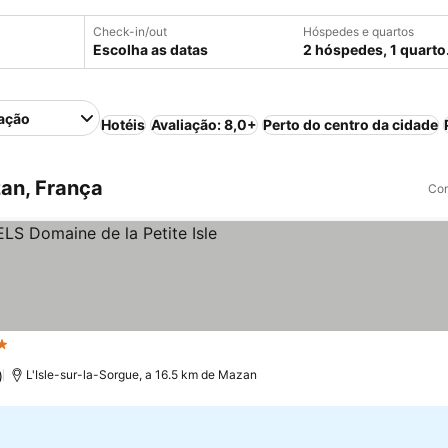
Check-in/out
Hóspedes e quartos
Escolha as datas
2 hóspedes, 1 quarto
ação
Hotéis
Avaliação: 8,0+
Perto do centro da cidade
an, França
Com
trelas
)
L'Isle-sur-la-Sorgue, a 16.5 km de Mazan