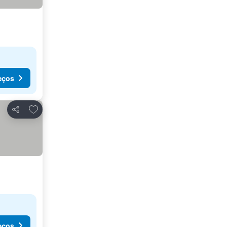
eços
Adicionar aos favoritos
Partilhar
eços