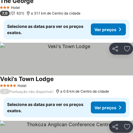
The George
Hotel
3 Estrelas
7,0
631
a 31.1 km de Centro da cidade
Selecione as datas para ver os preços
Ver preços
exatos.
Partilhar
Ad
Veki's Town Lodge
Hotel
5 Estrelas
/
a 0.6 km de Centro da cidade
Pontuação não disponível
Selecione as datas para ver os preços
Ver preços
exatos.
Partilhar
Ad