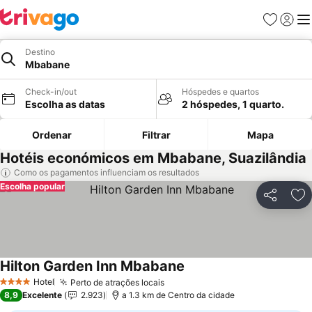
Favoritos
Iniciar
Me
Destino
Mbabane
Check-in/out
Hóspedes e quartos
Escolha as datas
2 hóspedes, 1 quarto.
Ordenar
Filtrar
Mapa
Hotéis económicos em Mbabane, Suazilândia
Como os pagamentos influenciam os resultados
Escolha popular
Partilhar
Ad
Hilton Garden Inn Mbabane
Hotel
Perto de atrações locais
4 Estrelas
8,9
Excelente
2.923
a 1.3 km de Centro da cidade