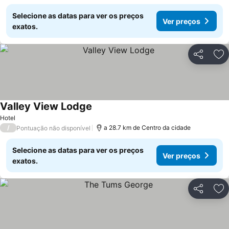
Selecione as datas para ver os preços
Ver preços
exatos.
Partilhar
Ad
Valley View Lodge
Hotel
/
a 28.7 km de Centro da cidade
Pontuação não disponível
Selecione as datas para ver os preços
Ver preços
exatos.
Partilhar
Ad