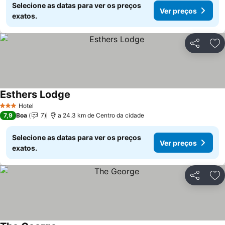
Selecione as datas para ver os preços
Ver preços
exatos.
Partilhar
Ad
Esthers Lodge
Hotel
3 Estrelas
7,9
Boa
7
a 24.3 km de Centro da cidade
Selecione as datas para ver os preços
Ver preços
exatos.
Partilhar
Ad