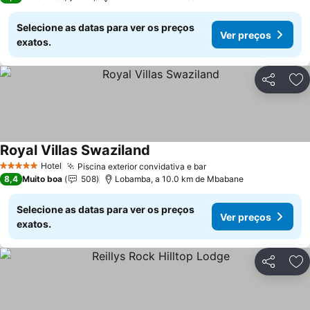
Selecione as datas para ver os preços
Ver preços
exatos.
Partilhar
Ad
Royal Villas Swaziland
Hotel
Piscina exterior convidativa e bar
5 Estrelas
8,4
Muito boa
508
Lobamba, a 10.0 km de Mbabane
Selecione as datas para ver os preços
Ver preços
exatos.
Partilhar
Ad