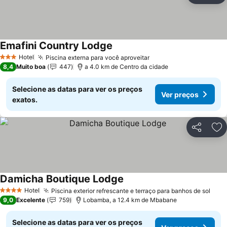
Emafini Country Lodge
Hotel
Piscina externa para você aproveitar
3 Estrelas
8,4
Muito boa
447
a 4.0 km de Centro da cidade
Selecione as datas para ver os preços
Ver preços
exatos.
Partilhar
Ad
Damicha Boutique Lodge
Hotel
Piscina exterior refrescante e terraço para banhos de sol
4 Estrelas
9,0
Excelente
759
Lobamba, a 12.4 km de Mbabane
Selecione as datas para ver os preços