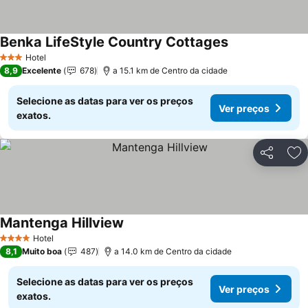
Benka LifeStyle Country Cottages
Hotel
3 Estrelas
8,9
Excelente
678
a 15.1 km de Centro da cidade
Selecione as datas para ver os preços
Ver preços
exatos.
Partilhar
Ad
Mantenga Hillview
Hotel
4 Estrelas
8,1
Muito boa
487
a 14.0 km de Centro da cidade
Selecione as datas para ver os preços
Ver preços
exatos.