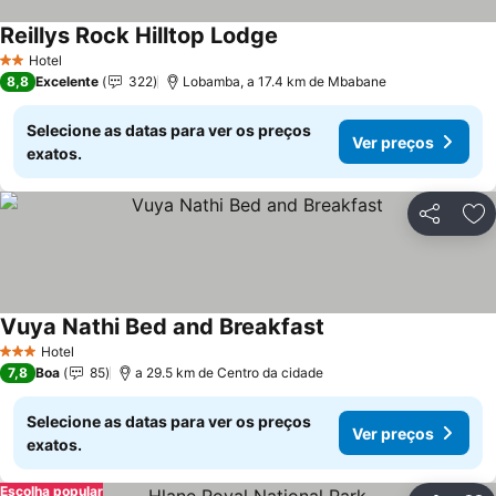
Reillys Rock Hilltop Lodge
Hotel
2 Estrelas
8,8
Excelente
322
Lobamba, a 17.4 km de Mbabane
Selecione as datas para ver os preços
Ver preços
exatos.
Partilhar
Ad
Vuya Nathi Bed and Breakfast
Hotel
3 Estrelas
7,8
Boa
85
a 29.5 km de Centro da cidade
Selecione as datas para ver os preços
Ver preços
exatos.
Escolha popular