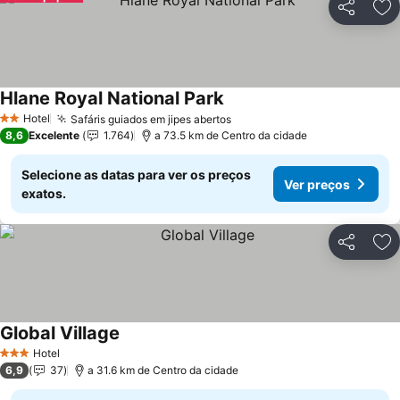
Partilhar
Ad
Hlane Royal National Park
Hotel
Safáris guiados em jipes abertos
2 Estrelas
8,6
Excelente
1.764
a 73.5 km de Centro da cidade
Selecione as datas para ver os preços
Ver preços
exatos.
Partilhar
Ad
Global Village
Hotel
3 Estrelas
6,9
37
a 31.6 km de Centro da cidade