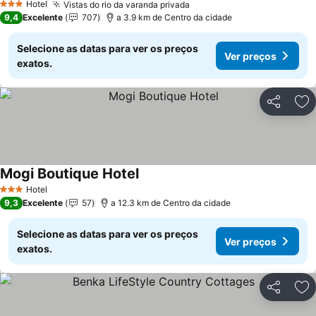
Hotel
Vistas do rio da varanda privada
3 Estrelas
9,4
Excelente
707
a 3.9 km de Centro da cidade
Selecione as datas para ver os preços
Ver preços
exatos.
Partilhar
Ad
Mogi Boutique Hotel
Hotel
3 Estrelas
9,3
Excelente
57
a 12.3 km de Centro da cidade
Selecione as datas para ver os preços
Ver preços
exatos.
Partilhar
Ad