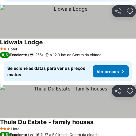
Partilhar
Ad
Lidwala Lodge
Hotel
2 Estrelas
8,5
Excelente
256
a 12.3 km de Centro da cidade
Selecione as datas para ver os preços
Ver preços
exatos.
Partilhar
Ad
Thula Du Estate - family houses
Hotel
3 Estrelas
8,5
Excelente
161
a 5.9 km de Centro da cidade