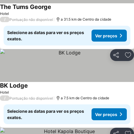
The Tums George
Hotel
/
a 31.5 km de Centro da cidade
Pontuação não disponível
Selecione as datas para ver os preços
Ver preços
exatos.
Partilhar
Ad
BK Lodge
Hotel
/
a 7.5 km de Centro da cidade
Pontuação não disponível
Selecione as datas para ver os preços
Ver preços
exatos.