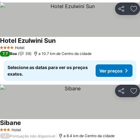
Partilhar
Ad
Hotel Ezulwini Sun
Hotel
4 Estrelas
7,7
Boa
39
a 10.7 km de Centro da cidade
Selecione as datas para ver os preços
Ver preços
exatos.
Partilhar
Ad
Sibane
Hotel
3 Estrelas
/
a 8.4 km de Centro da cidade
Pontuação não disponível