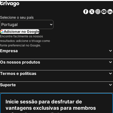
Global Village
Esthers Lodge
Thokoza Anglican Conference Centre
Bethel Court
Facebook
Twitter
Insta
Yo
Happy Valley
Hotel Royal Swazi Sun
Selecione o seu país
Hotel Ezulwini Sun
Hotel Ezulwini Sun
Hotel Foresters Arms
Hlane Royal National Park - Caravan Park
Adicionar no Google
Encontre facilmente os nossos
resultados: adicione o trivago como
fonte preferencial no Google.
Empresa
Os nossos produtos
Termos e políticas
Suporte
Inicie sessão para desfrutar de
vantagens exclusivas para membros