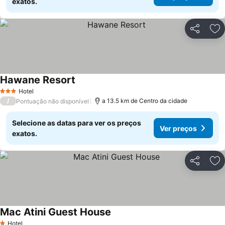
exatos.
Partilhar
Ad
Hawane Resort
Hotel
3 Estrelas
/
a 13.5 km de Centro da cidade
Pontuação não disponível
Selecione as datas para ver os preços
Ver preços
exatos.
Partilhar
Ad
Mac Atini Guest House
Hotel