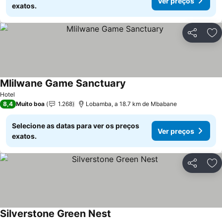
Ver preços
exatos.
Partilhar
Ad
Mlilwane Game Sanctuary
Hotel
8,4
Muito boa
1.268
Lobamba, a 18.7 km de Mbabane
Selecione as datas para ver os preços
Ver preços
exatos.
Partilhar
Ad
Silverstone Green Nest