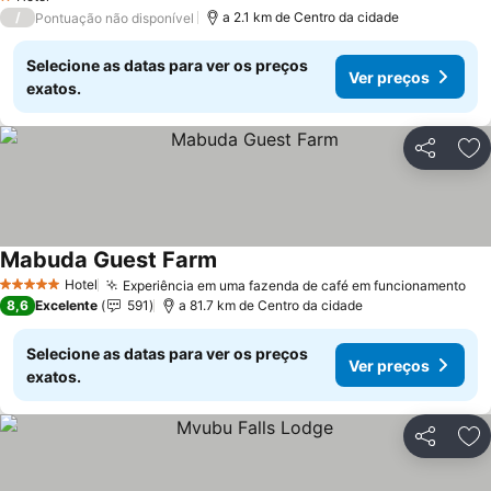
1 Estrelas
/
a 2.1 km de Centro da cidade
Pontuação não disponível
Selecione as datas para ver os preços
Ver preços
exatos.
Partilhar
Ad
Mabuda Guest Farm
Hotel
Experiência em uma fazenda de café em funcionamento
5 Estrelas
8,6
Excelente
591
a 81.7 km de Centro da cidade
Selecione as datas para ver os preços
Ver preços
exatos.
Partilhar
Ad