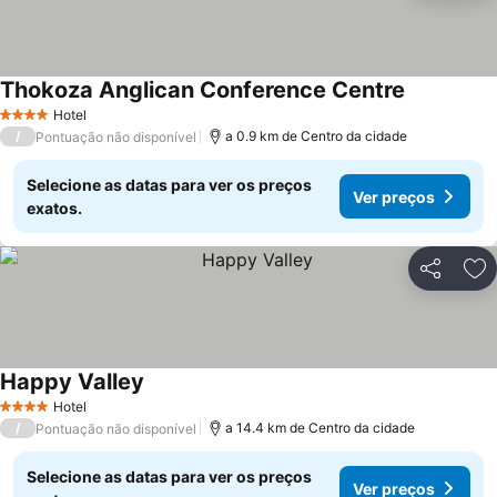
Thokoza Anglican Conference Centre
Hotel
4 Estrelas
/
a 0.9 km de Centro da cidade
Pontuação não disponível
Selecione as datas para ver os preços
Ver preços
exatos.
Partilhar
Ad
Happy Valley
Hotel
4 Estrelas
/
a 14.4 km de Centro da cidade
Pontuação não disponível
Selecione as datas para ver os preços
Ver preços