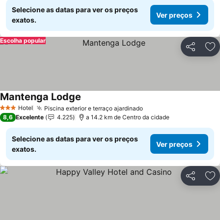
Selecione as datas para ver os preços
Ver preços
exatos.
Escolha popular
Partilhar
Ad
Mantenga Lodge
Hotel
Piscina exterior e terraço ajardinado
3 Estrelas
8,6
Excelente
4.225
a 14.2 km de Centro da cidade
Selecione as datas para ver os preços
Ver preços
exatos.
Partilhar
Ad