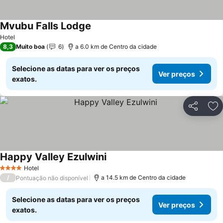
Mvubu Falls Lodge
Hotel
8,3
Muito boa
6
a 6.0 km de Centro da cidade
Selecione as datas para ver os preços
Ver preços
exatos.
Partilhar
Ad
Happy Valley Ezulwini
Hotel
4 Estrelas
/
a 14.5 km de Centro da cidade
Pontuação não disponível
Selecione as datas para ver os preços
Ver preços
exatos.