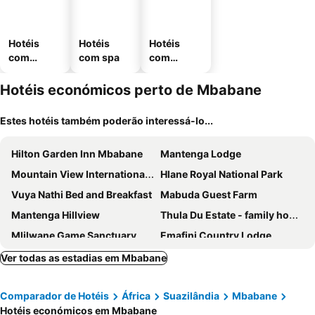
Hotéis
Hotéis
Hotéis
com
com spa
com
piscinas
estaciona
mento
Hotéis económicos perto de Mbabane
Estes hotéis também poderão interessá-lo...
Hilton Garden Inn Mbabane
Mantenga Lodge
Mountain View International by BON Hotels
Hlane Royal National Park
Vuya Nathi Bed and Breakfast
Mabuda Guest Farm
Mantenga Hillview
Thula Du Estate - family houses
Mlilwane Game Sanctuary
Emafini Country Lodge
Silverstone Green Nest
Benka LifeStyle Country Cottages
Ver todas as estadias em Mbabane
Happy Valley Hotel and Casino
Hawane Resort
Comparador de Hotéis
África
Suazilândia
Mbabane
Royal Villas Swaziland
Lidwala Lodge
Hotéis económicos em Mbabane