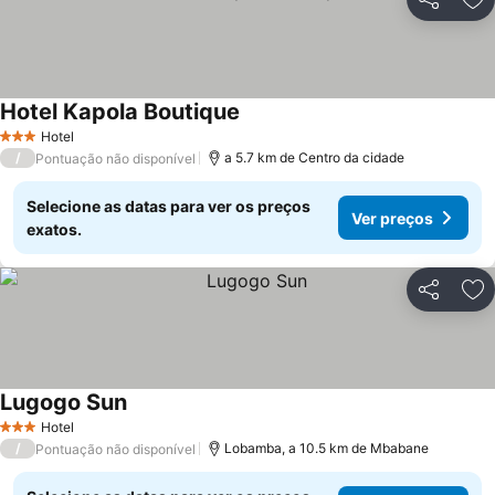
Partilhar
Ad
Hotel Kapola Boutique
Hotel
3 Estrelas
/
a 5.7 km de Centro da cidade
Pontuação não disponível
Selecione as datas para ver os preços
Ver preços
exatos.
Partilhar
Ad
Lugogo Sun
Hotel
3 Estrelas
/
Lobamba, a 10.5 km de Mbabane
Pontuação não disponível