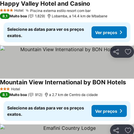
Happy Valley Hotel and Casino
Hotel
Piscina externa estilo resort com bar
4 Estrelas
8,1
Muito boa
1.829
Lobamba, a 14.4 km de Mbabane
Selecione as datas para ver os preços
Ver preços
exatos.
Partilhar
Ad
Mountain View International by BON Hotels
Hotel
3 Estrelas
8,1
Muito boa
912
a 2.7 km de Centro da cidade
Selecione as datas para ver os preços
Ver preços
exatos.
Partilhar
Ad