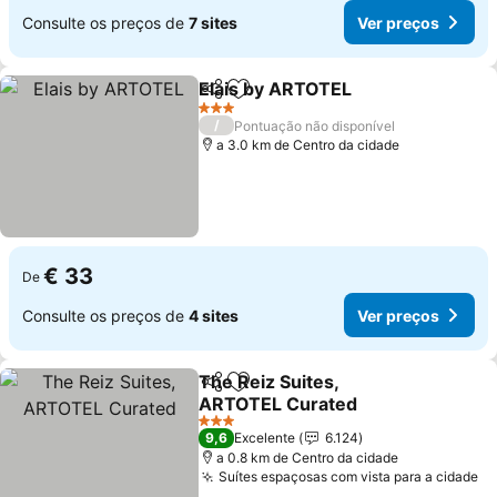
Consulte os preços de
7 sites
Ver preços
Elais by ARTOTEL
Partilhar
Adicionar aos favoritos
Ver preç
3 Estrelas
/
Pontuação não disponível
a 3.0 km de Centro da cidade
€ 33
De
Consulte os preços de
4 sites
Ver preços
The Reiz Suites,
Partilhar
Adicionar aos favoritos
ARTOTEL Curated
Ver preços
3 Estrelas
9,6
Excelente
6.124
a 0.8 km de Centro da cidade
Suítes espaçosas com vista para a cidade
Ve