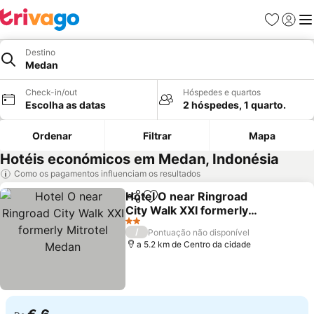
Favoritos
Iniciar
Me
Destino
Medan
Check-in/out
Hóspedes e quartos
Escolha as datas
2 hóspedes, 1 quarto.
Ordenar
Filtrar
Mapa
Hotéis económicos em Medan, Indonésia
Como os pagamentos influenciam os resultados
Hotel O near Ringroad
Partilhar
Adicionar aos favoritos
City Walk XXI formerly
Mitrotel Medan
Ver preços
2 Estrelas
/
Pontuação não disponível
a 5.2 km de Centro da cidade