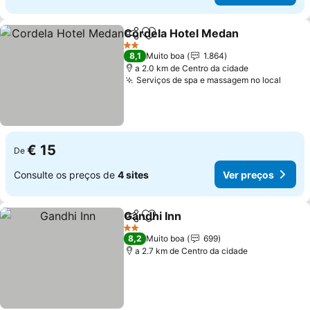
Cordela Hotel Medan
Partilhar
Adicionar aos favoritos
Ver 
2 Estrelas
8,1
Muito boa
1.864
a 2.0 km de Centro da cidade
Serviços de spa e massagem no local
Ver p
€ 15
De
Consulte os preços de
4 sites
Ver preços
Gandhi Inn
Partilhar
Adicionar aos favoritos
Ver preços
2 Estrelas
8,2
Muito boa
699
a 2.7 km de Centro da cidade