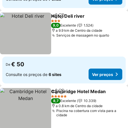
Hotel Deli river
Partilhar
Adicionar aos favoritos
Ver preços
3 Estrelas
9,0
Excelente
1.524
a 9.9 km de Centro da cidade
Serviços de massagem no quarto
Ver preç
€ 50
De
Consulte os preços de
6 sites
Ver preços
Cambridge Hotel Medan
Partilhar
Adicionar aos favoritos
V
5 Estrelas
8,7
Excelente
10.339
a 0.8 km de Centro da cidade
Piscina na cobertura com vista para a
cidade