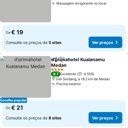
Massagem revigorante no local
Ver preço
€ 19
De
Consulte os preços de
5 sites
Ver preços
d'primahotel Kualanamu
Partilhar
Adicionar aos favoritos
Medan
Ver preços
4 Estrelas
8,7
Excelente
4.506
Deli Serdang, a 18.2 km de Medan
Piscina exterior
Ver preços
Escolha popular
€ 21
De
Consulte os preços de
8 sites
Ver preços