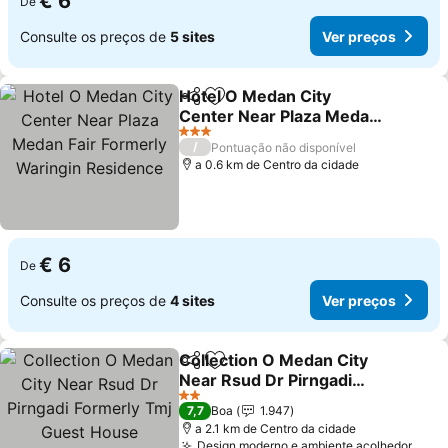
€ 6
De
Consulte os preços de
5 sites
Ver preços
Hotel O Medan City
Partilhar
Adicionar aos favoritos
Center Near Plaza Medan
Fair Formerly Waringin
Ver preços
3 Estrelas
/
Pontuação não disponível
Residence
a 0.6 km de Centro da cidade
€ 6
De
Consulte os preços de
4 sites
Ver preços
Collection O Medan City
Partilhar
Adicionar aos favoritos
Near Rsud Dr Pirngadi
Formerly Tmj Guest
Ver preços
2 Estrelas
7,7
Boa
1.947
House
a 2.1 km de Centro da cidade
Design moderno e ambiente acolhedor