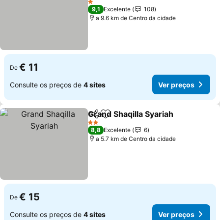
Ver preços
1 Estrelas
9,1
Excelente
108
a 9.6 km de Centro da cidade
€ 11
De
Consulte os preços de
4 sites
Ver preços
Grand Shaqilla Syariah
Partilhar
Adicionar aos favoritos
Ver
2 Estrelas
8,8
Excelente
6
a 5.7 km de Centro da cidade
€ 15
De
Consulte os preços de
4 sites
Ver preços