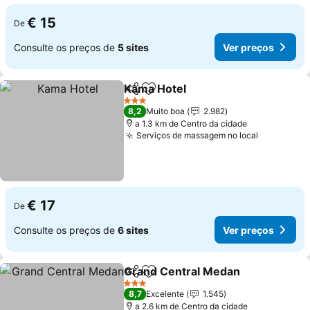
€ 15
De
Consulte os preços de
5 sites
Ver preços
Kama Hotel
Partilhar
Adicionar aos favoritos
Ver preços
3 Estrelas
8,2
Muito boa
2.982
a 1.3 km de Centro da cidade
Serviços de massagem no local
Ver preço
€ 17
De
Consulte os preços de
6 sites
Ver preços
Grand Central Medan
Partilhar
Adicionar aos favoritos
Ver 
3 Estrelas
8,7
Excelente
1.545
a 2.6 km de Centro da cidade