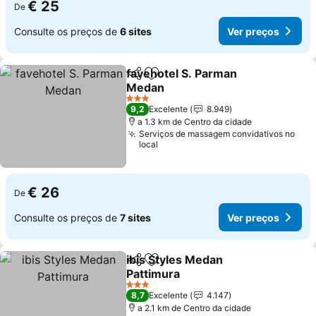
€ 25
De
Consulte os preços de
6 sites
Ver preços
favehotel S. Parman
Partilhar
Adicionar aos favoritos
Medan
Ver preços
3 Estrelas
9,2
Excelente
8.949
a 1.3 km de Centro da cidade
Serviços de massagem convidativos no
local
€ 26
De
Consulte os preços de
7 sites
Ver preços
ibis Styles Medan
Partilhar
Adicionar aos favoritos
Pattimura
Ver preços
3 Estrelas
8,7
Excelente
4.147
a 2.1 km de Centro da cidade