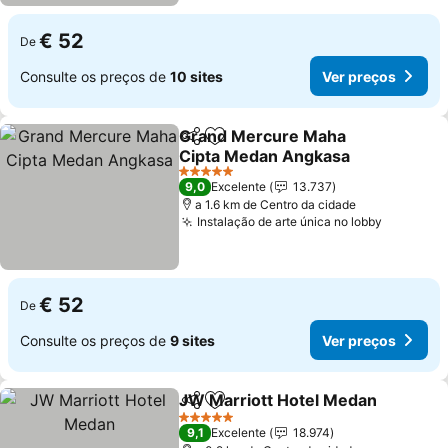
€ 52
De
Consulte os preços de
10 sites
Ver preços
Grand Mercure Maha
Partilhar
Adicionar aos favoritos
Cipta Medan Angkasa
Ver preços
5 Estrelas
9,0
Excelente
13.737
a 1.6 km de Centro da cidade
Instalação de arte única no lobby
Ver preç
€ 52
De
Consulte os preços de
9 sites
Ver preços
JW Marriott Hotel Medan
Partilhar
Adicionar aos favoritos
5 Estrelas
9,1
Excelente
18.974