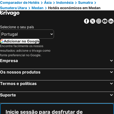
Comparador de Hotéis
Ásia
Indonésia
Sumatra
Sumatera Utara
Medan
Hotéis económicos em Medan
Facebook
Twitter
Insta
Yo
Selecione o seu país
Adicionar no Google
Encontre facilmente os nossos
resultados: adicione o trivago como
fonte preferencial no Google.
Empresa
Os nossos produtos
Termos e políticas
Suporte
Inicie sessão para desfrutar de