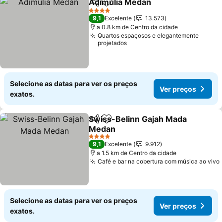
Adimulia Medan
Partilhar
Adicionar aos favoritos
Ver preço
4 Estrelas
9,1
Excelente
13.573
a 0.8 km de Centro da cidade
Quartos espaçosos e elegantemente
projetados
Selecione as datas para ver os preços
Ver preços
exatos.
Swiss-Belinn Gajah Mada
Partilhar
Adicionar aos favoritos
Medan
Ver preços
4 Estrelas
9,1
Excelente
9.912
a 1.5 km de Centro da cidade
Café e bar na cobertura com música ao vivo
Selecione as datas para ver os preços
Ver preços
exatos.