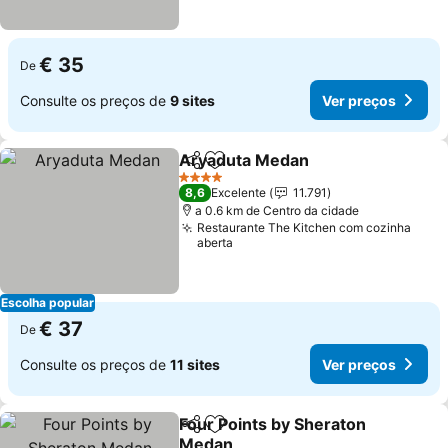
€ 35
De
Consulte os preços de
9 sites
Ver preços
Aryaduta Medan
Partilhar
Adicionar aos favoritos
Ver preço
4 Estrelas
8,6
Excelente
11.791
a 0.6 km de Centro da cidade
Restaurante The Kitchen com cozinha
aberta
Escolha popular
€ 37
De
Consulte os preços de
11 sites
Ver preços
Four Points by Sheraton
Partilhar
Adicionar aos favoritos
Medan