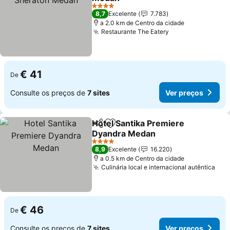
Ver preços
4 Estrelas
8,7
Excelente
7.783
a 2.0 km de Centro da cidade
Restaurante The Eatery
Ver preços
€ 41
De
Consulte os preços de
7 sites
Ver preços
Hotel Santika Premiere
Partilhar
Adicionar aos favoritos
Dyandra Medan
Ver preços
4 Estrelas
8,9
Excelente
16.220
a 0.5 km de Centro da cidade
Culinária local e internacional autêntica
Ver
€ 46
De
Consulte os preços de
7 sites
Ver preços