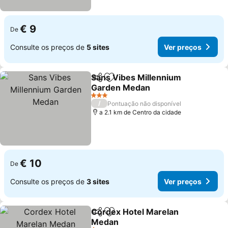
€ 9
De
Consulte os preços de
5 sites
Ver preços
Sans Vibes Millennium
Partilhar
Adicionar aos favoritos
Garden Medan
Ver preços
3 Estrelas
/
Pontuação não disponível
a 2.1 km de Centro da cidade
€ 10
De
Consulte os preços de
3 sites
Ver preços
Cordex Hotel Marelan
Partilhar
Adicionar aos favoritos
Medan