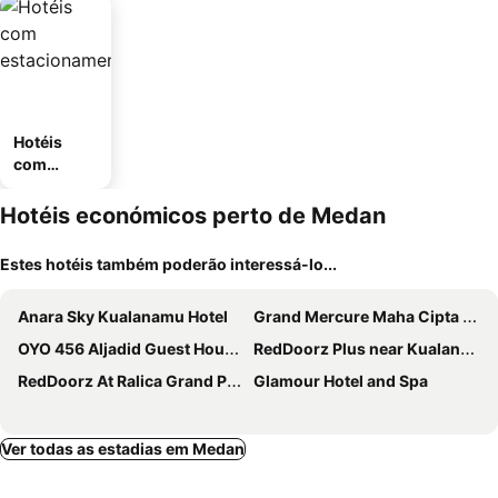
Hotéis
com
estaciona
mento
Hotéis económicos perto de Medan
Estes hotéis também poderão interessá-lo...
Anara Sky Kualanamu Hotel
Grand Mercure Maha Cipta Medan Angkasa
OYO 456 Aljadid Guest House Syariah
RedDoorz Plus near Kualanamu Airport
RedDoorz At Ralica Grand Palladium Medan
Glamour Hotel and Spa
Ver todas as estadias em Medan