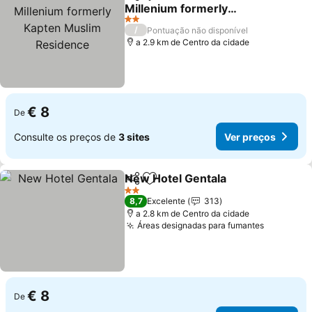
Partilhar
Adicionar aos favoritos
Millenium formerly
Kapten Muslim Residence
Ver preços
2 Estrelas
/
Pontuação não disponível
a 2.9 km de Centro da cidade
€ 8
De
Consulte os preços de
3 sites
Ver preços
New Hotel Gentala
Partilhar
Adicionar aos favoritos
Ver pre
2 Estrelas
8,7
Excelente
313
a 2.8 km de Centro da cidade
Áreas designadas para fumantes
Ver preç
€ 8
De