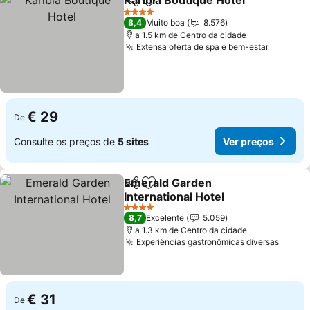
Karibia Boutique Hotel
Partilhar
Adicionar aos favoritos
Ver
4 Estrelas
8,4
Muito boa
8.576
a 1.5 km de Centro da cidade
Extensa oferta de spa e bem-estar
Ver pre
€ 29
De
Consulte os preços de
5 sites
Ver preços
Emerald Garden
Partilhar
Adicionar aos favoritos
International Hotel
Ver preços
4 Estrelas
8,7
Excelente
5.059
a 1.3 km de Centro da cidade
Experiências gastronômicas diversas
Ver p
€ 31
De