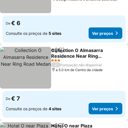
Ver 
€ 6
De
Consulte os preços de
5 sites
Ver preços
Collection O Almasarra
Partilhar
Adicionar aos favoritos
Residence Near Ring
Road Medan
Ver preços
3 Estrelas
/
Pontuação não disponível
a 5.0 km de Centro da cidade
€ 7
De
Consulte os preços de
4 sites
Ver preços
Hotel O near Plaza