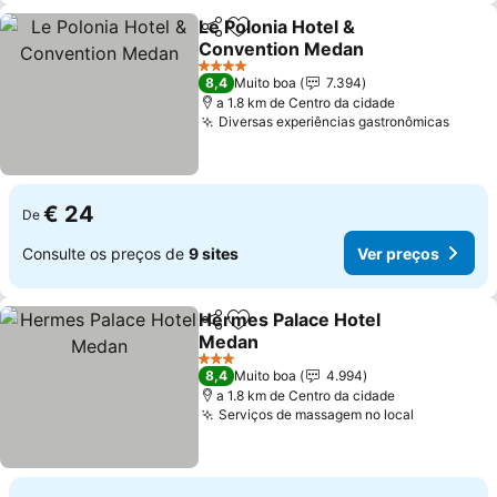
Le Polonia Hotel &
Partilhar
Adicionar aos favoritos
Convention Medan
Ver preços
4 Estrelas
8,4
Muito boa
7.394
a 1.8 km de Centro da cidade
Diversas experiências gastronômicas
Ver p
€ 24
De
Consulte os preços de
9 sites
Ver preços
Hermes Palace Hotel
Partilhar
Adicionar aos favoritos
Medan
Ver preços
3 Estrelas
8,4
Muito boa
4.994
a 1.8 km de Centro da cidade
Serviços de massagem no local
Ver preço