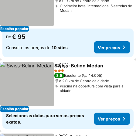
a 0.9 km de Centro da cidade
O primeiro hotel internacional 5 estrelas de
Medan
Escolha popular
€ 95
De
Consulte os preços de
10 sites
Ver preços
Swiss-Belinn Medan
Partilhar
Adicionar aos favoritos
Ver p
3 Estrelas
8,5
Excelente
14.005
a 2.0 km de Centro da cidade
Piscina na cobertura com vista para a
cidade
Escolha popular
Selecione as datas para ver os preços
Ver preços
exatos.