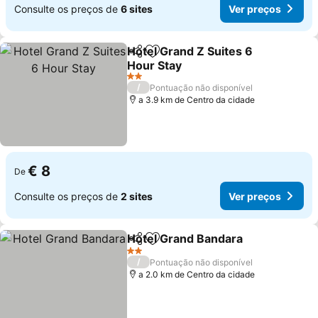
Consulte os preços de
6 sites
Ver preços
Hotel Grand Z Suites 6
Partilhar
Adicionar aos favoritos
Hour Stay
Ver preços
2 Estrelas
/
Pontuação não disponível
a 3.9 km de Centro da cidade
€ 8
De
Consulte os preços de
2 sites
Ver preços
Hotel Grand Bandara
Partilhar
Adicionar aos favoritos
Ver p
2 Estrelas
/
Pontuação não disponível
a 2.0 km de Centro da cidade