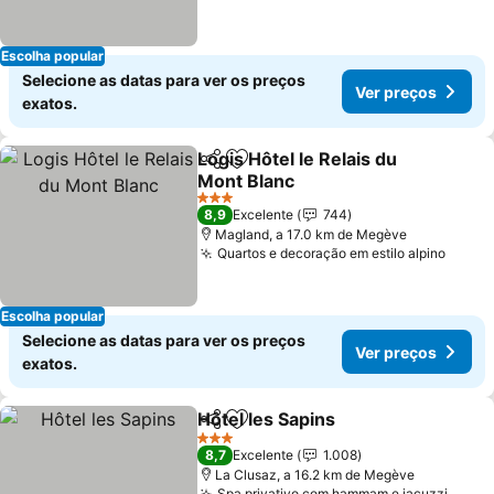
Escolha popular
Selecione as datas para ver os preços
Ver preços
exatos.
Logis Hôtel le Relais du
Partilhar
Adicionar aos favoritos
Mont Blanc
3 Estrelas
8,9
Excelente
744
Magland, a 17.0 km de Megève
Quartos e decoração em estilo alpino
Escolha popular
Selecione as datas para ver os preços
Ver preços
exatos.
Hôtel les Sapins
Partilhar
Adicionar aos favoritos
3 Estrelas
8,7
Excelente
1.008
La Clusaz, a 16.2 km de Megève
Spa privativo com hammam e jacuzzi