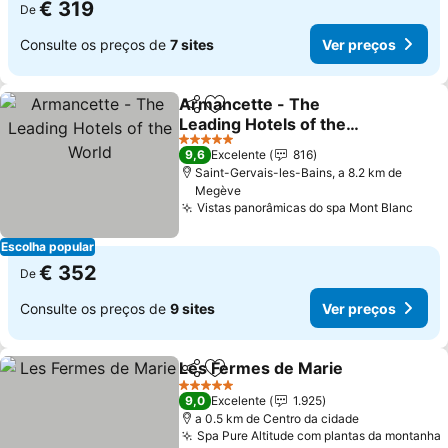
€ 319
De
Consulte os preços de
7 sites
Ver preços
Armancette - The
Partilhar
Adicionar aos favoritos
Leading Hotels of the
World
5 Estrelas
9,6
Excelente
816
Saint-Gervais-les-Bains, a 8.2 km de
Megève
Vistas panorâmicas do spa Mont Blanc
Escolha popular
€ 352
De
Consulte os preços de
9 sites
Ver preços
Les Fermes de Marie
Partilhar
Adicionar aos favoritos
5 Estrelas
9,0
Excelente
1.925
a 0.5 km de Centro da cidade
Spa Pure Altitude com plantas da montanha