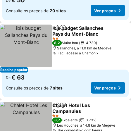
€ 50
De
Consulte os preços de
20 sites
Ver preços
ibis budget Sallanches
Partilhar
Adicionar aos favoritos
Pays du Mont-Blanc
2 Estrelas
8,2
Muito boa
4.730
Sallanches, a 11.0 km de Megève
Fácil acesso a Chamonix
Escolha popular
€ 63
De
Consulte os preços de
7 sites
Ver preços
Chalet Hotel Les
Partilhar
Adicionar aos favoritos
Campanules
2 Estrelas
8,7
Excelente
3.732
Les Houches, a 14.8 km de Megève
Bar convidativo com lareira