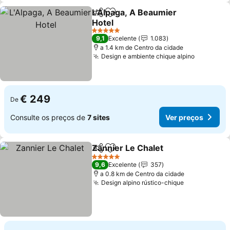
L'Alpaga, A Beaumier
Partilhar
Adicionar aos favoritos
Hotel
5 Estrelas
9,1
Excelente
1.083
a 1.4 km de Centro da cidade
Design e ambiente chique alpino
€ 249
De
Consulte os preços de
7 sites
Ver preços
Zannier Le Chalet
Partilhar
Adicionar aos favoritos
5 Estrelas
9,6
Excelente
357
a 0.8 km de Centro da cidade
Design alpino rústico-chique