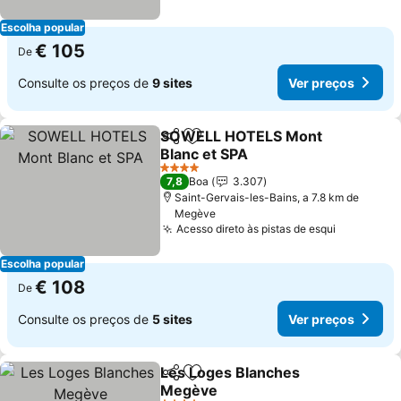
Escolha popular
€ 105
De
Consulte os preços de
9 sites
Ver preços
SOWELL HOTELS Mont
Partilhar
Adicionar aos favoritos
Blanc et SPA
4 Estrelas
7,8
Boa
3.307
Saint-Gervais-les-Bains, a 7.8 km de
Megève
Acesso direto às pistas de esqui
Escolha popular
€ 108
De
Consulte os preços de
5 sites
Ver preços
Les Loges Blanches
Partilhar
Adicionar aos favoritos
Megève