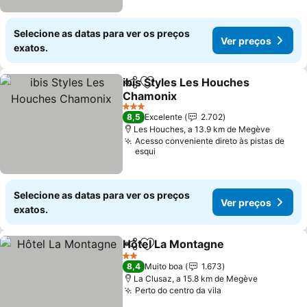
Selecione as datas para ver os preços
Ver preços
exatos.
ibis Styles Les Houches
Partilhar
Adicionar aos favoritos
Chamonix
3 Estrelas
8,5
Excelente
2.702
Les Houches, a 13.9 km de Megève
Acesso conveniente direto às pistas de
esqui
Selecione as datas para ver os preços
Ver preços
exatos.
Hôtel La Montagne
Partilhar
Adicionar aos favoritos
2 Estrelas
8,4
Muito boa
1.673
La Clusaz, a 15.8 km de Megève
Perto do centro da vila