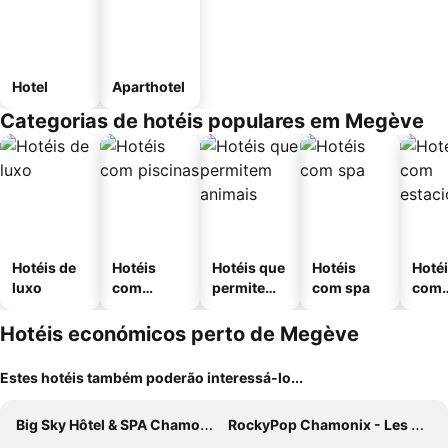
Hotel
Aparthotel
Categorias de hotéis populares em Megève
Hotéis de
Hotéis
Hotéis que
Hotéis
Hoté
luxo
com
permitem
com spa
com
piscinas
animais
esta
ment
Hotéis económicos perto de Megève
Estes hotéis também poderão interessá-lo...
Big Sky Hôtel & SPA Chamonix
RockyPop Chamonix - Les Houches