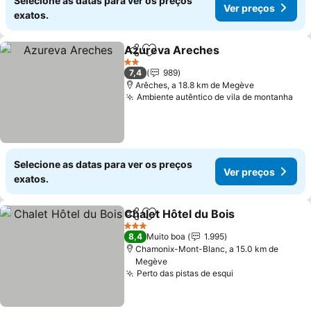
Selecione as datas para ver os preços
Ver preços
exatos.
Azureva Areches
Partilhar
Adicionar aos favoritos
2 Estrelas
7,4
989
Arêches, a 18.8 km de Megève
Ambiente autêntico de vila de montanha
Selecione as datas para ver os preços
Ver preços
exatos.
Chalet Hôtel du Bois
Partilhar
Adicionar aos favoritos
3 Estrelas
8,4
Muito boa
1.995
Chamonix-Mont-Blanc, a 15.0 km de
Megève
Perto das pistas de esqui