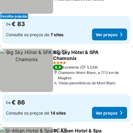
Escolha popular
€ 83
De
Consulte os preços de
7 sites
Ver preços
Big Sky Hôtel & SPA
Partilhar
Adicionar aos favoritos
Chamonix
4 Estrelas
8,9
Excelente
5.539
Chamonix-Mont-Blanc, a 17.0 km de
Megève
Vistas panorâmicas do Mont Blanc
€ 86
De
Consulte os preços de
14 sites
Ver preços
St-Alban Hotel & Spa