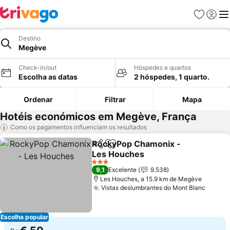
Favoritos
Iniciar
Me
Destino
Megève
Check-in/out
Hóspedes e quartos
Escolha as datas
2 hóspedes, 1 quarto.
Ordenar
Filtrar
Mapa
Hotéis económicos em Megève, França
Como os pagamentos influenciam os resultados
RockyPop Chamonix -
Partilhar
Adicionar aos favoritos
Les Houches
3 Estrelas
9,1
Excelente
9.538
Les Houches, a 15.9 km de Megève
Vistas deslumbrantes do Mont Blanc
Escolha popular