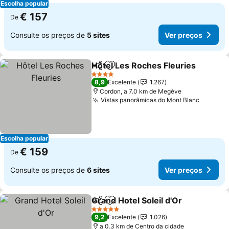
Escolha popular
€ 157
De
Consulte os preços de
5 sites
Ver preços
Hôtel Les Roches Fleuries
Partilhar
Adicionar aos favoritos
4 Estrelas
8,9
Excelente
1.267
Cordon, a 7.0 km de Megève
Vistas panorâmicas do Mont Blanc
Escolha popular
€ 159
De
Consulte os preços de
6 sites
Ver preços
Grand Hotel Soleil d'Or
Partilhar
Adicionar aos favoritos
5 Estrelas
9,2
Excelente
1.026
a 0.3 km de Centro da cidade