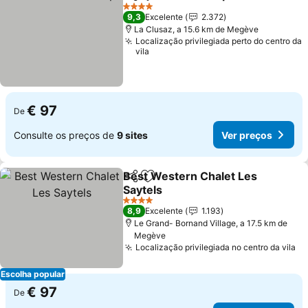
Partilhar
Adicionar aos favoritos
4 Estrelas
9,3
Excelente
2.372
La Clusaz, a 15.6 km de Megève
Localização privilegiada perto do centro da
vila
€ 97
De
Consulte os preços de
9 sites
Ver preços
Best Western Chalet Les
Partilhar
Adicionar aos favoritos
Saytels
4 Estrelas
8,9
Excelente
1.193
Le Grand- Bornand Village, a 17.5 km de
Megève
Localização privilegiada no centro da vila
Escolha popular
€ 97
De