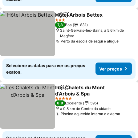
Hôtel Arbois Bettex
Partilhar
Adicionar aos favoritos
3 Estrelas
7,8
Boa
831
Saint-Gervais-les-Bains, a 5.6 km de
Megève
Perto da escola de esqui e aluguel
Selecione as datas para ver os preços
Ver preços
exatos.
Les Chalets du Mont
Partilhar
Adicionar aos favoritos
d’Arbois & Spa
5 Estrelas
8,9
Excelente
595
a 0.8 km de Centro da cidade
Piscina aquecida interna e externa