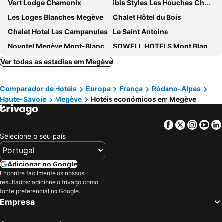
Vert Lodge Chamonix
ibis Styles Les Houches Chamonix
Les Loges Blanches Megève
Chalet Hôtel du Bois
Chalet Hotel Les Campanules
Le Saint Antoine
Novotel Megève Mont-Blanc
SOWELL HOTELS Mont Blanc et SPA
La Maison Neuve
Hotel Mont Blanc
Ver todas as estadias em Megève
Le Saint Gervais Hotel & Spa Handwritten Collection
Village De Vacances Les Flocons Verts
Comparador de Hotéis
Europa
França
Ródano-Alpes
Coeur de Megève
Au Vieux Moulin
Haute-Savoie
Megève
Hotéis económicos em Megève
CGH Résidences & Spas Les Chalets de Jouvence
La Grange d'Arly
Mamie Megève
Chalet Lattrape Coeur
Facebook
Twitter
Insta
Yo
Hôtel Les Roches Fleuries
ibis Styles Sallanches Pays du Mont-Blanc
Selecione o seu país
Carlina
Aiguille du Midi - Hôtel & Restaurant
Hôtel L'Arboisie
Wanderful Life MontBlanc refuge haut de gamme
Adicionar no Google
Encontre facilmente os nossos
Best Western Plus Pays du Mont Blanc
ibis budget Sallanches Pays du Mont-Blanc
resultados: adicione o trivago como
Les Chalets de la Serraz
Hôtel Beaulieu
fonte preferencial no Google.
Empresa
MGM Hôtels & Résidences – Hôtel Alhena
La Ferme du Lays
La Ferme du Golf
L'Alpaga, A Beaumier Hotel