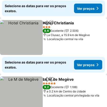
Selecione as datas para ver os preços
Ver preços
exatos.
Hotel Christiania
Partilhar
Adicionar aos favoritos
3 Estrelas
8,6
Excelente
2.506
La Clusaz, a 15.9 km de Megève
Localização central na vila
Selecione as datas para ver os preços
Ver preços
exatos.
Le M de Megève
Partilhar
Adicionar aos favoritos
5 Estrelas
9,2
Excelente
1.188
a 0.2 km de Centro da cidade
Localização central privilegiada na vila