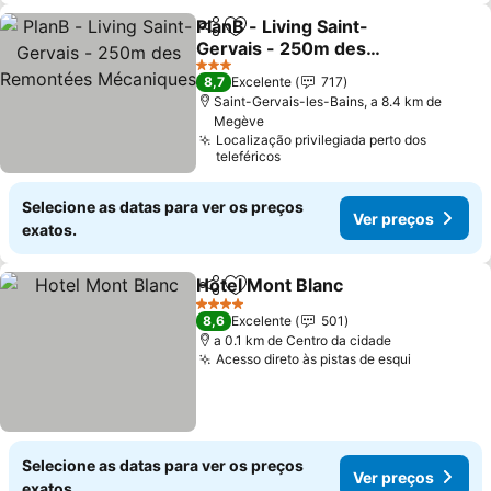
PlanB - Living Saint-
Partilhar
Adicionar aos favoritos
Gervais - 250m des
Remontées Mécaniques
3 Estrelas
8,7
Excelente
717
Saint-Gervais-les-Bains, a 8.4 km de
Megève
Localização privilegiada perto dos
teleféricos
Selecione as datas para ver os preços
Ver preços
exatos.
Hotel Mont Blanc
Partilhar
Adicionar aos favoritos
4 Estrelas
8,6
Excelente
501
a 0.1 km de Centro da cidade
Acesso direto às pistas de esqui
Selecione as datas para ver os preços
Ver preços
exatos.