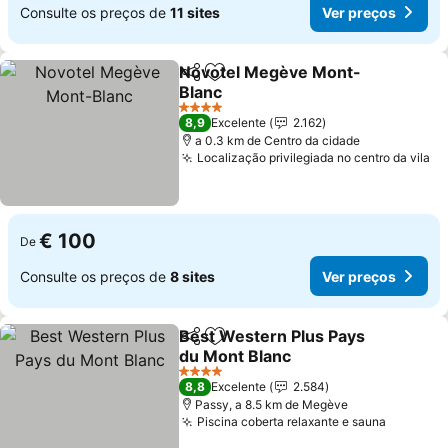
Consulte os preços de
11 sites
Ver preços
Novotel Megève Mont-
Partilhar
Adicionar aos favoritos
Blanc
4 Estrelas
8,9
Excelente
2.162
a 0.3 km de Centro da cidade
Localização privilegiada no centro da vila
€ 100
De
Consulte os preços de
8 sites
Ver preços
Best Western Plus Pays
Partilhar
Adicionar aos favoritos
du Mont Blanc
4 Estrelas
8,8
Excelente
2.584
Passy, a 8.5 km de Megève
Piscina coberta relaxante e sauna