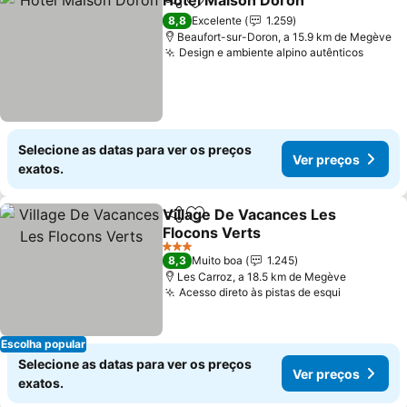
Hôtel Maison Doron
Partilhar
Adicionar aos favoritos
8,8
Excelente
1.259
Beaufort-sur-Doron, a 15.9 km de Megève
Design e ambiente alpino autênticos
Selecione as datas para ver os preços
Ver preços
exatos.
Village De Vacances Les
Partilhar
Adicionar aos favoritos
Flocons Verts
3 Estrelas
8,3
Muito boa
1.245
Les Carroz, a 18.5 km de Megève
Acesso direto às pistas de esqui
Escolha popular
Selecione as datas para ver os preços
Ver preços
exatos.