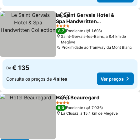
Le Saint Gervais Hotel &
Partilhar
Adicionar aos favoritos
Spa Handwritten
Collection
4 Estrelas
8,7
Excelente
1.698
Saint-Gervais-les-Bains, a 8.4 km de
Megève
Proximidade ao Tramway du Mont Blanc
€ 135
De
Consulte os preços de
4 sites
Ver preços
Hotel Beauregard
Partilhar
Adicionar aos favoritos
4 Estrelas
9,0
Excelente
7.036
La Clusaz, a 15.4 km de Megève