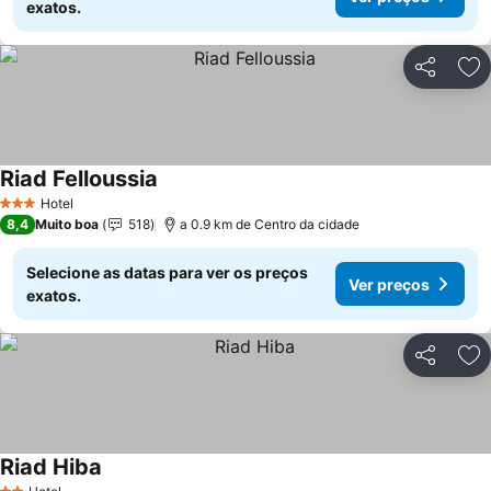
exatos.
Partilhar
Ad
Riad Felloussia
Ver preços
Hotel
3 Estrelas
8,4
Muito boa
518
a 0.9 km de Centro da cidade
Selecione as datas para ver os preços
Ver preços
exatos.
Partilhar
Ad
Riad Hiba
Ver preços