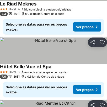
Le Riad Meknes
Ver preços
Hotel
Pátio com piscina e espreguiçadeiras
Ver preços
3 Estrelas
7,3
301
a 0.8 km de Centro da cidade
Selecione as datas para ver os preços
Ver preços
exatos.
Partilhar
Ad
Hôtel Belle Vue et Spa
Ver preços
Hotel
Área dedicada de spa e bem-estar
Ver preços
3 Estrelas
7,0
868
a 0.6 km de Centro da cidade
Selecione as datas para ver os preços
Ver preços
exatos.