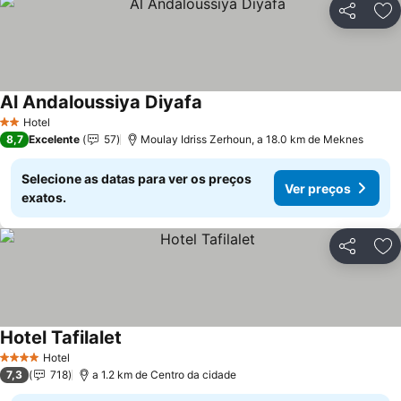
Partilhar
Ad
Al Andaloussiya Diyafa
Ver preços
Hotel
2 Estrelas
8,7
Excelente
57
Moulay Idriss Zerhoun, a 18.0 km de Meknes
Selecione as datas para ver os preços
Ver preços
exatos.
Partilhar
Ad
Hotel Tafilalet
Ver preços
Hotel
4 Estrelas
7,3
718
a 1.2 km de Centro da cidade