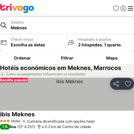
Favoritos
Iniciar
Me
Destino
Meknes
Check-in/out
Hóspedes e quartos
Escolha as datas
2 hóspedes, 1 quarto.
Ordenar
Filtrar
Mapa
Hotéis económicos em Meknes, Marrocos
Como os pagamentos influenciam os resultados
Escolha popular
Partilhar
Ad
ibis Meknes
Ver preços
Hotel
Culinária diversificada com opções halal
Ver preços
3 Estrelas
7,6
Boa
4.257
a 0.2 km de Centro da cidade