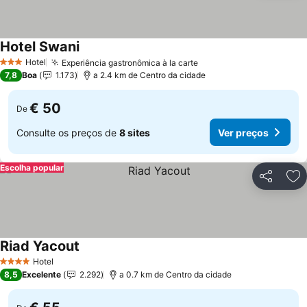
Hotel Swani
Ver preços
Hotel
Experiência gastronômica à la carte
Ver preços
3 Estrelas
7,8
Boa
1.173
a 2.4 km de Centro da cidade
€ 50
De
Consulte os preços de
8 sites
Ver preços
Escolha popular
Partilhar
Ad
Riad Yacout
Ver preços
Hotel
4 Estrelas
8,5
Excelente
2.292
a 0.7 km de Centro da cidade