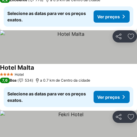
Selecione as datas para ver os preços
Ver preços
exatos.
Partilhar
Ad
Hotel Malta
Ver preços
Hotel
4 Estrelas
7,6
Boa
534
a 0.7 km de Centro da cidade
Selecione as datas para ver os preços
Ver preços
exatos.
Partilhar
Ad