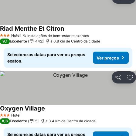
Partilhar
Ad
Riad Menthe Et Citron
Ver preços
Hotel
Instalações de bem-estar relaxantes
Ver preços
3 Estrelas
9,1
Excelente
442
a 0.8 km de Centro da cidade
Selecione as datas para ver os preços
Ver preços
exatos.
Partilhar
Ad
Oxygen Village
Ver preços
Hotel
3 Estrelas
8,6
Excelente
5
a 3.4 km de Centro da cidade
Selecione as datas para ver os preços