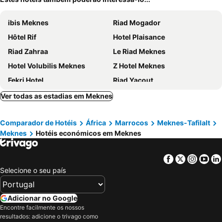
ibis Meknes
Riad Mogador
Hôtel Rif
Hotel Plaisance
Riad Zahraa
Le Riad Meknes
Hotel Volubilis Meknes
Z Hotel Meknes
Fekri Hotel
Riad Yacout
Hotel Transatlantique
Hôtel Belle Vue et Spa
Ver todas as estadias em Meknes
Oxygen Village
Riad Benchekroun
Comparador de Hotéis
África
Marrocos
Meknes-Tafilalt
Riad Atika Mek
Riad Felloussia
Meknes
Hotéis económicos em Meknes
Riad Hiba
Zaki
Zaki Suites & Spa
Al Andaloussiya Diyafa
Facebook
Twitter
Insta
Yo
Selecione o seu país
Adicionar no Google
Encontre facilmente os nossos
resultados: adicione o trivago como