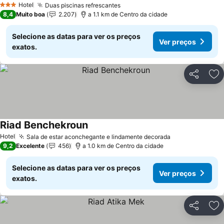
Hotel
Duas piscinas refrescantes
Ver preços
3 Estrelas
8,4
Muito boa
2.207
a 1.1 km de Centro da cidade
Selecione as datas para ver os preços
Ver preços
exatos.
Partilhar
Ad
Riad Benchekroun
Ver preços
Hotel
Sala de estar aconchegante e lindamente decorada
Ver preços
9,2
Excelente
456
a 1.0 km de Centro da cidade
Selecione as datas para ver os preços
Ver preços
exatos.
Partilhar
Ad