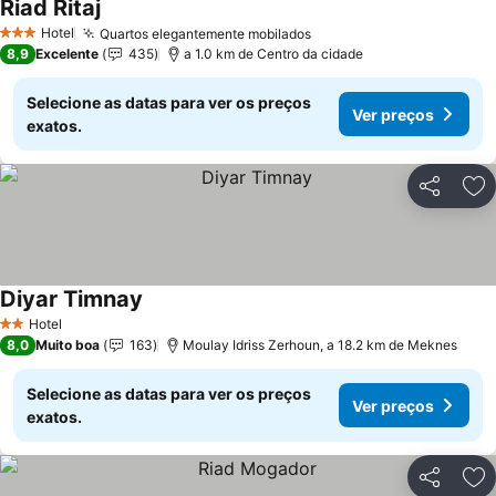
Riad Ritaj
Ver preços
Hotel
Quartos elegantemente mobilados
Ver preços
3 Estrelas
8,9
Excelente
435
a 1.0 km de Centro da cidade
Selecione as datas para ver os preços
Ver preços
exatos.
Partilhar
Ad
Diyar Timnay
Ver preços
Hotel
2 Estrelas
8,0
Muito boa
163
Moulay Idriss Zerhoun, a 18.2 km de Meknes
Selecione as datas para ver os preços
Ver preços
exatos.
Partilhar
Ad