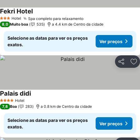
Fekri Hotel
Ver preços
Hotel
Spa completo para relaxamento
Ver preços
3 Estrelas
8,0
Muito boa
535
a 4.4 km de Centro da cidade
Selecione as datas para ver os preços
Ver preços
exatos.
Partilhar
Ad
Palais didi
Ver preços
Hotel
4 Estrelas
7,8
Boa
283
a 0.8 km de Centro da cidade
Selecione as datas para ver os preços
Ver preços
exatos.