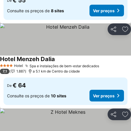
€ 55
De
Consulte os preços de
8 sites
Ver preços
Partilhar
Ad
Hotel Menzeh Dalia
Ver preços
Hotel
Spa e instalações de bem-estar dedicados
Ver preços
4 Estrelas
7,1
1.887
a 5.1 km de Centro da cidade
€ 64
De
Consulte os preços de
10 sites
Ver preços
Partilhar
Ad