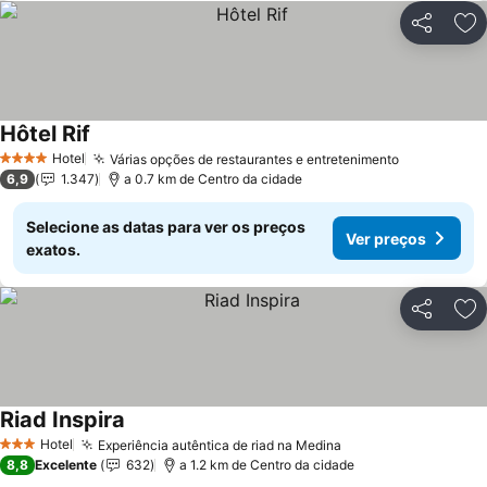
Partilhar
Ad
Hôtel Rif
Ver preços
Hotel
Várias opções de restaurantes e entretenimento
Ver preços
4 Estrelas
6,9
1.347
a 0.7 km de Centro da cidade
Selecione as datas para ver os preços
Ver preços
exatos.
Partilhar
Ad
Riad Inspira
Ver preços
Hotel
Experiência autêntica de riad na Medina
Ver preços
3 Estrelas
8,8
Excelente
632
a 1.2 km de Centro da cidade