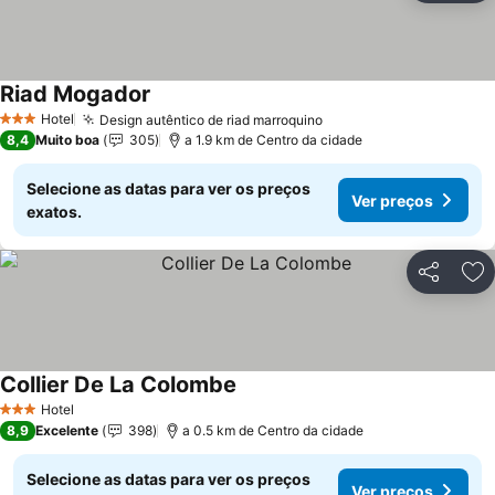
Riad Mogador
Ver preços
Hotel
Design autêntico de riad marroquino
Ver preços
3 Estrelas
8,4
Muito boa
305
a 1.9 km de Centro da cidade
Selecione as datas para ver os preços
Ver preços
exatos.
Partilhar
Ad
Collier De La Colombe
Ver preços
Hotel
3 Estrelas
8,9
Excelente
398
a 0.5 km de Centro da cidade
Selecione as datas para ver os preços
Ver preços