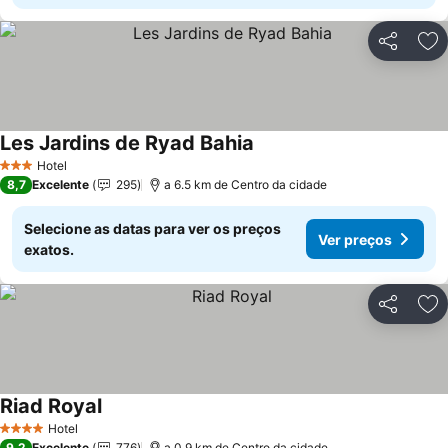
Partilhar
Ad
Les Jardins de Ryad Bahia
Ver preços
Hotel
3 Estrelas
8,7
Excelente
295
a 6.5 km de Centro da cidade
Selecione as datas para ver os preços
Ver preços
exatos.
Partilhar
Ad
Riad Royal
Ver preços
Hotel
4 Estrelas
9,2
Excelente
776
a 0.9 km de Centro da cidade