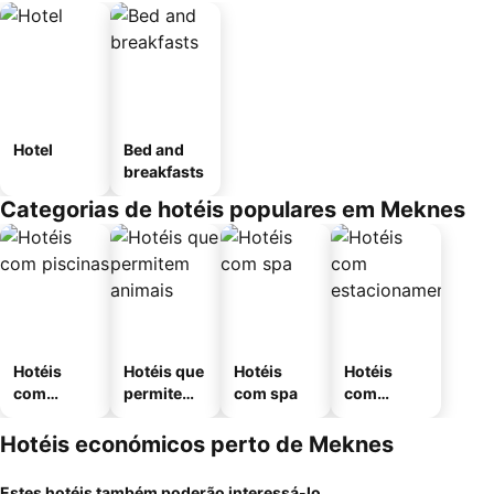
Hotel
Bed and
breakfasts
Categorias de hotéis populares em Meknes
Hotéis
Hotéis que
Hotéis
Hotéis
com
permitem
com spa
com
piscinas
animais
estaciona
mento
Hotéis económicos perto de Meknes
Estes hotéis também poderão interessá-lo...