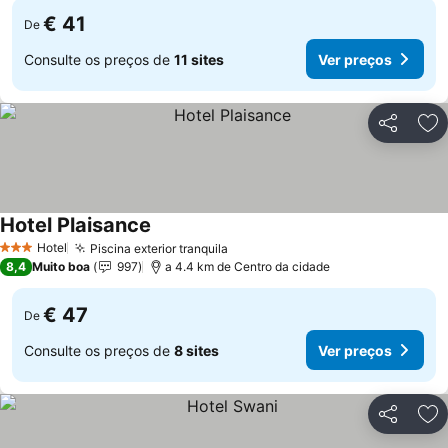
€ 41
De
Consulte os preços de
11 sites
Ver preços
Partilhar
Ad
Hotel Plaisance
Ver preços
Hotel
Piscina exterior tranquila
Ver preços
3 Estrelas
8,4
Muito boa
997
a 4.4 km de Centro da cidade
€ 47
De
Consulte os preços de
8 sites
Ver preços
Partilhar
Ad