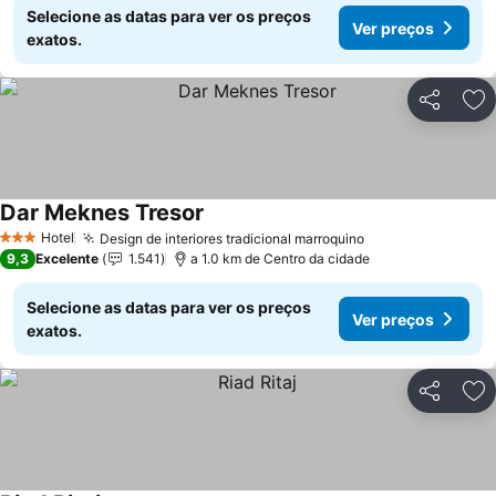
Selecione as datas para ver os preços
Ver preços
exatos.
Partilhar
Ad
Dar Meknes Tresor
Ver preços
Hotel
Design de interiores tradicional marroquino
Ver preços
3 Estrelas
9,3
Excelente
1.541
a 1.0 km de Centro da cidade
Selecione as datas para ver os preços
Ver preços
exatos.
Partilhar
Ad