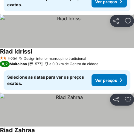
Ver preços
exatos.
Partilhar
Ad
Riad Idrissi
Ver preços
Hotel
Design interior marroquino tradicional
Ver preços
2 Estrelas
8,2
Muito boa
577
a 0.9 km de Centro da cidade
Selecione as datas para ver os preços
Ver preços
exatos.
Partilhar
Ad
Riad Zahraa
Ver preços