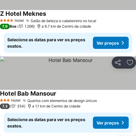
Z Hotel Meknes
Ver preços
Hotel
Salão de beleza e cabeleireiro no local
Ver preços
4 Estrelas
7,9
Boa
1.266
a 6.7 km de Centro da cidade
Selecione as datas para ver os preços
Ver preços
exatos.
Partilhar
Ad
Hotel Bab Mansour
Ver preços
Hotel
Quartos com elementos de design únicos
Ver preços
3 Estrelas
7,3
354
a 1.1 km de Centro da cidade
Selecione as datas para ver os preços
Ver preços
exatos.