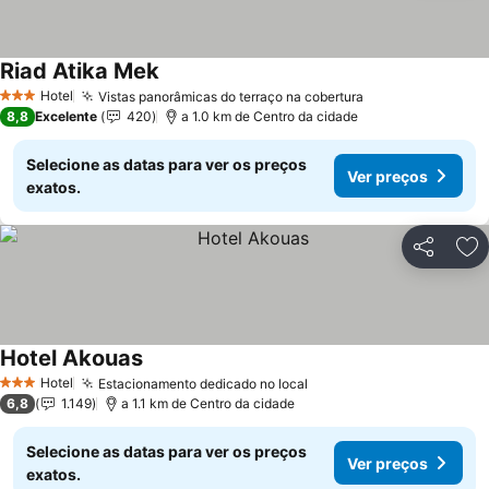
Riad Atika Mek
Ver preços
Hotel
Vistas panorâmicas do terraço na cobertura
Ver preços
3 Estrelas
8,8
Excelente
420
a 1.0 km de Centro da cidade
Selecione as datas para ver os preços
Ver preços
exatos.
Partilhar
Ad
Hotel Akouas
Ver preços
Hotel
Estacionamento dedicado no local
Ver preços
3 Estrelas
6,8
1.149
a 1.1 km de Centro da cidade
Selecione as datas para ver os preços
Ver preços
exatos.