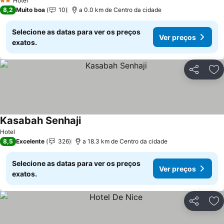
Hotel
2 Estrelas
8,2
Muito boa
10
a 0.0 km de Centro da cidade
Selecione as datas para ver os preços
Ver preços
exatos.
Partilhar
Ad
Kasabah Senhaji
Ver preços
Hotel
8,5
Excelente
326
a 18.3 km de Centro da cidade
Selecione as datas para ver os preços
Ver preços
exatos.
Partilhar
Ad