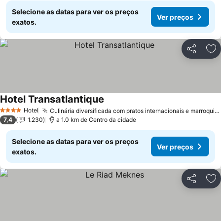
Selecione as datas para ver os preços
Ver preços
exatos.
Partilhar
Ad
Hotel Transatlantique
Ver preços
Hotel
Culinária diversificada com pratos internacionais e marroquinos
4 Estrelas
7,4
1.230
a 1.0 km de Centro da cidade
Selecione as datas para ver os preços
Ver preços
exatos.
Partilhar
Ad