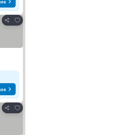
ços
Adicionar aos favoritos
Partilhar
ços
Adicionar aos favoritos
Partilhar