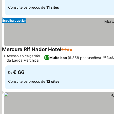
Consulte os preços de
11 sites
Escolha popular
Mercure Rif Nador Hotel
4 Estrelas
Ver preços
Acesso ao calçadão
Muito boa
(6.358 pontuações)
8,4
Nador
da Lagoa Marchica
Ver preços
€ 66
De
Consulte os preços de
12 sites