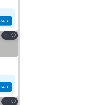
ços
Adicionar aos favoritos
Partilhar
ços
Adicionar aos favoritos
Partilhar