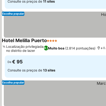
Consulte os preços de
11 sites
Escolha popular
Hotel Melilla Puerto
4 Estrelas
Ver preços
Localização privilegiada
Muito boa
(2.814 pontuações)
8,1
a 0
no distrito de lazer
Ver preços
€ 95
De
Consulte os preços de
13 sites
Escolha popular