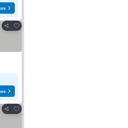
ços
Adicionar aos favoritos
Partilhar
ços
Adicionar aos favoritos
Partilhar