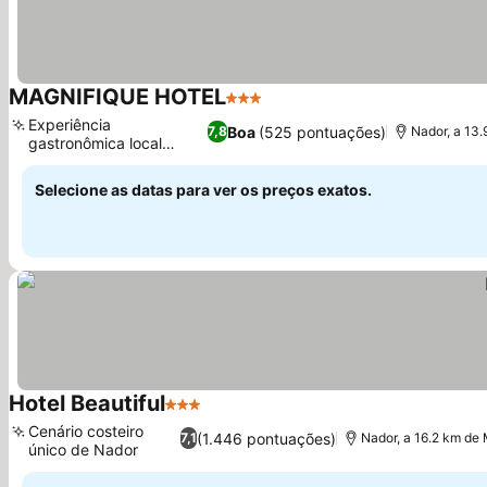
MAGNIFIQUE HOTEL
3 Estrelas
Ver preços
Experiência
Boa
(525 pontuações)
7,8
Nador, a 13.
gastronômica local
Ver preços
autêntica
Selecione as datas para ver os preços exatos.
Hotel Beautiful
3 Estrelas
Ver preços
Cenário costeiro
(1.446 pontuações)
7,1
Nador, a 16.2 km de M
único de Nador
Ver preços