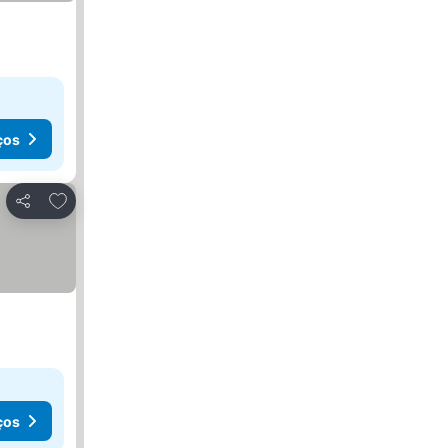
ços
Adicionar aos favoritos
Partilhar
ços