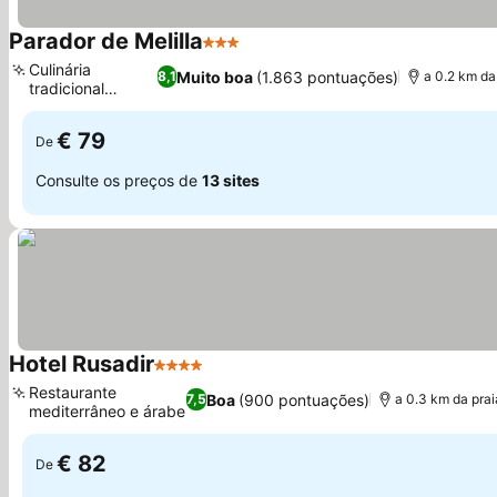
Parador de Melilla
3 Estrelas
Ver preços
Culinária
Muito boa
(1.863 pontuações)
8,1
a 0.2 km da
tradicional
Ver preços
andaluza
€ 79
De
Consulte os preços de
13 sites
Hotel Rusadir
4 Estrelas
Ver preços
Restaurante
Boa
(900 pontuações)
7,5
a 0.3 km da prai
mediterrâneo e árabe
Ver preços
€ 82
De