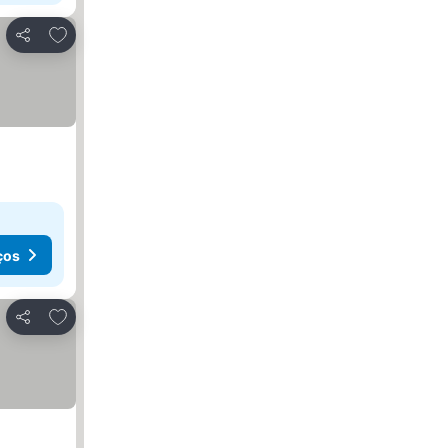
Adicionar aos favoritos
Partilhar
ços
Adicionar aos favoritos
Partilhar