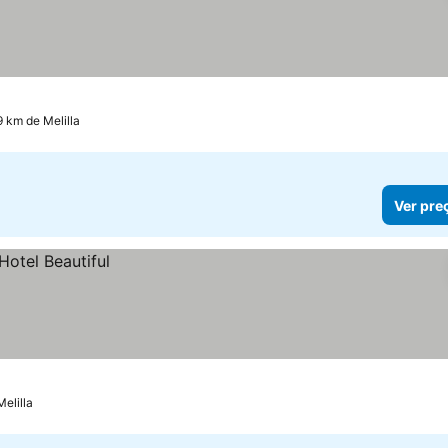
9 km de Melilla
Ver pre
elilla