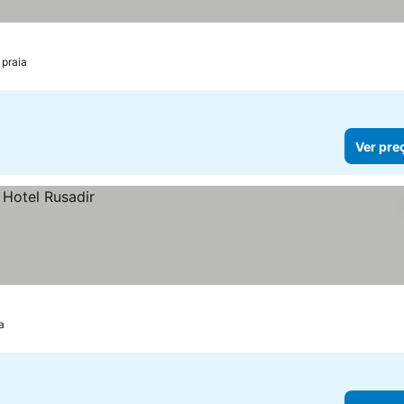
 praia
Ver pre
a