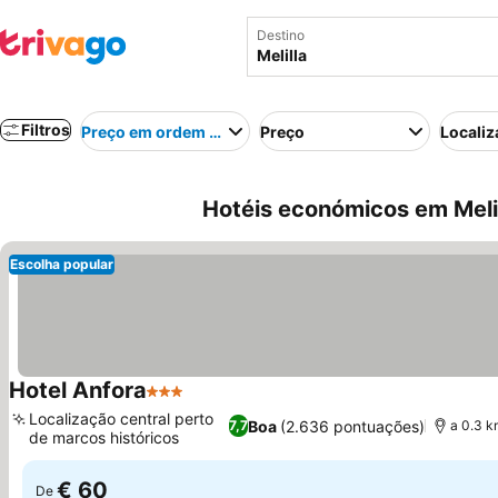
Destino
Filtros
Preço em ordem crescente
Preço
Localiz
Hotéis económicos em Meli
Escolha popular
Hotel Anfora
3 Estrelas
Ver preços
Localização central perto
Boa
(2.636 pontuações)
7,7
a 0.3 k
de marcos históricos
Ver preços
€ 60
De