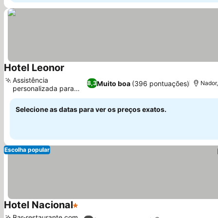
Hotel Leonor
Ver preços
Assistência
Muito boa
(396 pontuações)
8,3
Nador,
personalizada para
Ver preços
passeios
Selecione as datas para ver os preços exatos.
Escolha popular
Hotel Nacional
1 Estrelas
Ver preços
Bar-restaurante com