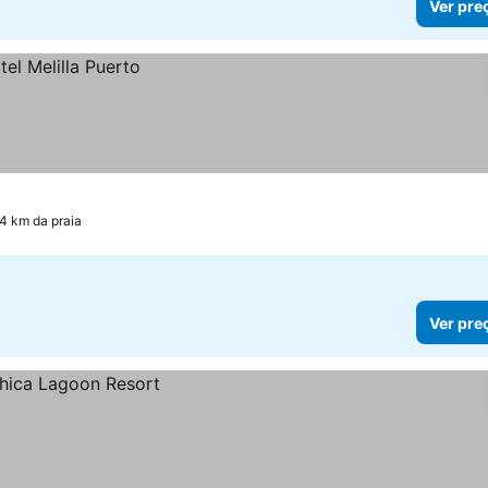
Ver pre
.4 km da praia
Ver pre