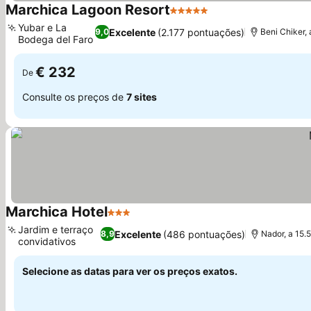
Marchica Lagoon Resort
5 Estrelas
Ver preços
Yubar e La
Excelente
(2.177 pontuações)
9,0
Beni Chiker, 
Bodega del Faro
Ver preços
€ 232
De
Consulte os preços de
7 sites
Marchica Hotel
3 Estrelas
Ver preços
Jardim e terraço
Excelente
(486 pontuações)
8,9
Nador, a 15.5
convidativos
Ver preços
Selecione as datas para ver os preços exatos.