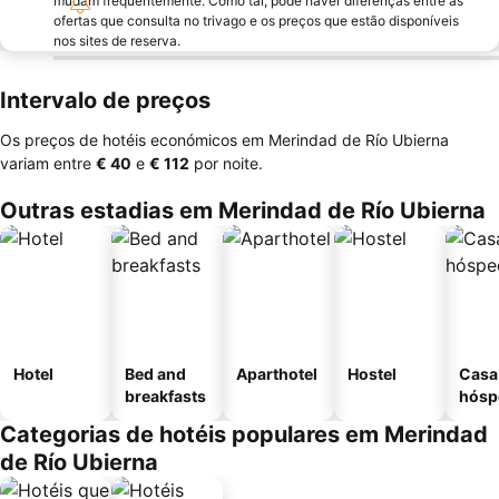
mudam frequentemente. Como tal, pode haver diferenças entre as
ofertas que consulta no trivago e os preços que estão disponíveis
nos sites de reserva.
Intervalo de preços
Os preços de hotéis económicos em Merindad de Río Ubierna
variam entre
‎€ 40
e
‎€ 112
por noite.
Outras estadias em Merindad de Río Ubierna
Hotel
Bed and
Aparthotel
Hostel
Casa
breakfasts
hósp
Categorias de hotéis populares em Merindad
de Río Ubierna