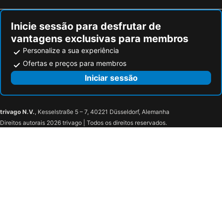
Hotel Las Vegas
Hotel Buenos Aires
Hotel-Restaurante Iruñako
hotel asador versus
Inicie sessão para desfrutar de
Hotel Puerta Romeros
Micampus Burgos Centro
vantagens exclusivas para membros
Hotel Rural Los Faroles
Hostal Acanto
Personalize a sua experiência
Restaurante El Vallés
Pensión Monjes del Jardín
Ofertas e preços para membros
Iniciar sessão
trivago N.V.
, Kesselstraße 5 – 7, 40221 Düsseldorf, Alemanha
Direitos autorais 2026 trivago | Todos os direitos reservados.