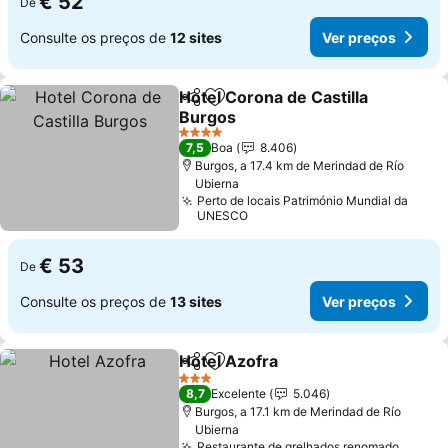
€ 52
De
Consulte os preços de
12 sites
Ver preços
Hotel Corona de Castilla
Partilhar
Adicionar aos favoritos
Burgos
Ver preços
4 Estrelas
7,5
Boa
8.406
Burgos, a 17.4 km de Merindad de Río
Ubierna
Perto de locais Património Mundial da
UNESCO
€ 53
De
Consulte os preços de
13 sites
Ver preços
Hotel Azofra
Partilhar
Adicionar aos favoritos
Ver preços
3 Estrelas
8,7
Excelente
5.046
Burgos, a 17.1 km de Merindad de Río
Ubierna
Restaurante de grelhados renomado