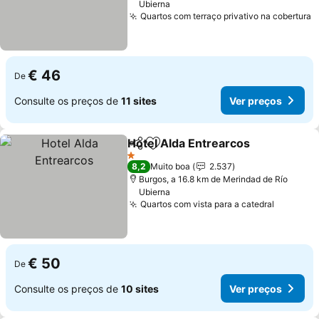
Ubierna
Quartos com terraço privativo na cobertura
V
€ 46
De
Consulte os preços de
11 sites
Ver preços
Hotel Alda Entrearcos
Partilhar
Adicionar aos favoritos
Ver 
1 Estrelas
8,2
Muito boa
2.537
Burgos, a 16.8 km de Merindad de Río
Ubierna
Quartos com vista para a catedral
Ver pre
€ 50
De
Consulte os preços de
10 sites
Ver preços