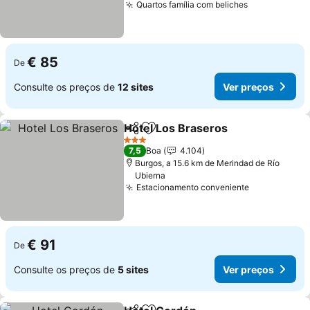
Quartos família com beliches
Ver preços
€ 85
De
Consulte os preços de
12 sites
Ver preços
Hotel Los Braseros
Partilhar
Adicionar aos favoritos
Ver pr
3 Estrelas
7,5
Boa
4.104
Burgos, a 15.6 km de Merindad de Río
Ubierna
Estacionamento conveniente
Ver preços
€ 91
De
Consulte os preços de
5 sites
Ver preços