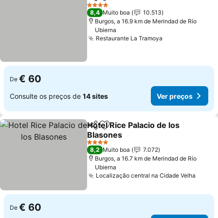
Partilhar
Adicionar aos favoritos
Ver pre
4 Estrelas
8,4
Muito boa
10.513
Burgos, a 16.9 km de Merindad de Río
Ubierna
Restaurante La Tramoya
Ver preços
€ 60
De
Consulte os preços de
14 sites
Ver preços
Hotel Rice Palacio de los
Partilhar
Adicionar aos favoritos
Blasones
Ver preços
4 Estrelas
8,2
Muito boa
7.072
Burgos, a 16.7 km de Merindad de Río
Ubierna
Localização central na Cidade Velha
Ver p
€ 60
De