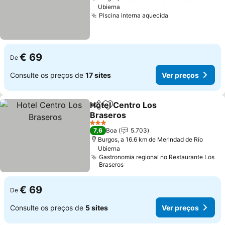
Ubierna
Piscina interna aquecida
Ver preços
€ 69
De
Consulte os preços de
17 sites
Ver preços
Hotel Centro Los
Partilhar
Adicionar aos favoritos
Braseros
Ver preços
3 Estrelas
7,6
Boa
5.703
Burgos, a 16.6 km de Merindad de Río
Ubierna
Gastronomia regional no Restaurante Los
Braseros
€ 69
De
Consulte os preços de
5 sites
Ver preços