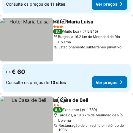
Consulte os preços de
11 sites
Ver preços
Hotel Maria Luisa
Partilhar
Adicionar aos favoritos
Ver preç
3 Estrelas
8,1
Muito boa
5.845
Burgos, a 16.2 km de Merindad de Río
Ubierna
Estacionamento subterrâneo privativo
Ver 
€ 60
De
Consulte os preços de
13 sites
Ver preços
La Casa de Beli
Partilhar
Adicionar aos favoritos
Ver preços
2 Estrelas
8,8
Excelente
1.780
Tardajos, a 18.6 km de Merindad de Río
Ubierna
Restauração de um edifício histórico de
1906