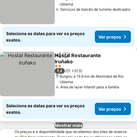
Ubierna
Serviços de balcão de turismo dedicados
Ve
Selecione as datas para ver os preços
Ver preços
exatos.
Hostal Restaurante
Partilhar
Adicionar aos favoritos
Iruñako
Ver preços
2 Estrelas
7,2
1.573
Burgos, a 15.6 km de Merindad de Río
Ubierna
Área de lazer infantil para a família
Ver pre
Selecione as datas para ver os preços
Ver preços
exatos.
Mostrar mais
Os preços e a disponibilidade que recebemos dos sites de reserva