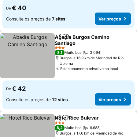
€ 40
De
Consulte os preços de
7 sites
Ver preços
Abadía Burgos Camino
Partilhar
Adicionar aos favoritos
Santiago
Ver preços
3 Estrelas
8,1
Muito boa
3.094
Burgos, a 16.9 km de Merindad de Río
Ubierna
Estacionamento privativo no local
Ver pre
€ 42
De
Consulte os preços de
12 sites
Ver preços
Hotel Rice Bulevar
Partilhar
Adicionar aos favoritos
Ver pre
3 Estrelas
8,2
Muito boa
9.688
Burgos, a 17.6 km de Merindad de Río