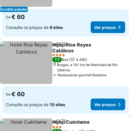
Escolha popular
€ 60
De
Consulte os preços de
6 sites
Ver preços
Hotel Rice Reyes
Partilhar
Adicionar aos favoritos
Católicos
Ver preços
4 Estrelas
7,7
Boa
4.380
Burgos, a 16.1 km de Merindad de Río
Ubierna
Restaurante gourmet Basterra
Ver preços
€ 60
De
Consulte os preços de
10 sites
Ver preços
Hotel Cuéntame
Partilhar
Adicionar aos favoritos
Ver preço
3 Estrelas