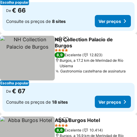
Escolha popular
€ 66
De
Consulte os preços de
8 sites
Ver preços
NH Collection Palacio de
Partilhar
Adicionar aos favoritos
Burgos
Ver preços
4 Estrelas
8,9
Excelente
12.823
Burgos, a 17.2 km de Merindad de Río
Ubierna
Gastronomia castelhana de assinatura
Ver 
Escolha popular
€ 67
De
Consulte os preços de
18 sites
Ver preços
Abba Burgos Hotel
Partilhar
Adicionar aos favoritos
Ver pre
4 Estrelas
8,6
Excelente
10.414
Burgos, a 16.9 km de Merindad de Río