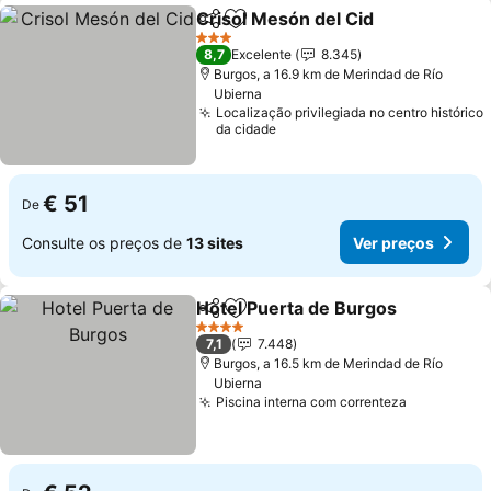
Crisol Mesón del Cid
Partilhar
Adicionar aos favoritos
Ver p
3 Estrelas
8,7
Excelente
8.345
Burgos, a 16.9 km de Merindad de Río
Ubierna
Localização privilegiada no centro histórico
da cidade
€ 51
De
Consulte os preços de
13 sites
Ver preços
Hotel Puerta de Burgos
Partilhar
Adicionar aos favoritos
Ve
4 Estrelas
7,1
7.448
Burgos, a 16.5 km de Merindad de Río
Ubierna
Piscina interna com correnteza
Ver preço