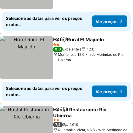
Selecione as datas para ver os preços
Ver preços
exatos.
Hotel Rural El Majuelo
Partilhar
Adicionar aos favoritos
Ver 
2 Estrelas
9,0
Excelente
123
Montorio, a 12.0 km de Merindad de Río
Ubierna
Selecione as datas para ver os preços
Ver preços
exatos.
Hostal Restaurante Río
Partilhar
Adicionar aos favoritos
Ubierna
Ver preços
2 Estrelas
7,2
1.610
Quintanilla Vivar, a 6.8 km de Merindad de