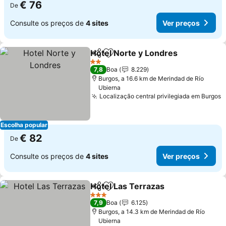
€ 76
De
Consulte os preços de
4 sites
Ver preços
Hotel Norte y Londres
Partilhar
Adicionar aos favoritos
Ver 
2 Estrelas
7,8
Boa
8.229
Burgos, a 16.6 km de Merindad de Río
Ubierna
Localização central privilegiada em Burgos
V
Escolha popular
€ 82
De
Consulte os preços de
4 sites
Ver preços
Hotel Las Terrazas
Partilhar
Adicionar aos favoritos
Ver pre
3 Estrelas
7,9
Boa
6.125
Burgos, a 14.3 km de Merindad de Río
Ubierna