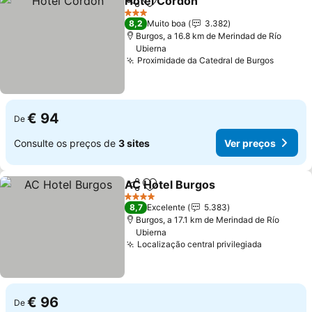
Hotel Cordón
Partilhar
Adicionar aos favoritos
Ver preços
3 Estrelas
8,2
Muito boa
3.382
Burgos, a 16.8 km de Merindad de Río
Ubierna
Proximidade da Catedral de Burgos
Ver pr
€ 94
De
Consulte os preços de
3 sites
Ver preços
AC Hotel Burgos
Partilhar
Adicionar aos favoritos
Ver preço
4 Estrelas
8,7
Excelente
5.383
Burgos, a 17.1 km de Merindad de Río
Ubierna
Localização central privilegiada
Ver preç
€ 96
De