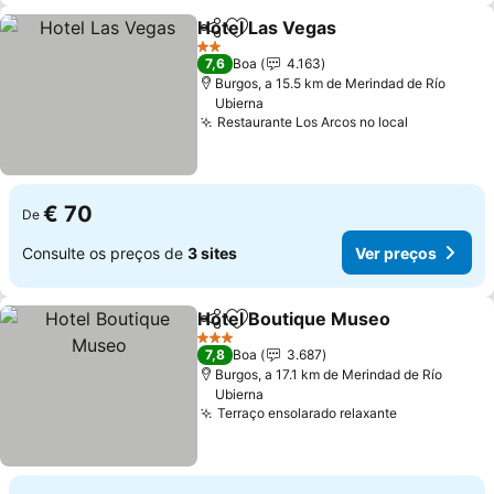
Hotel Las Vegas
Partilhar
Adicionar aos favoritos
Ver preço
2 Estrelas
7,6
Boa
4.163
Burgos, a 15.5 km de Merindad de Río
Ubierna
Restaurante Los Arcos no local
Ver preço
€ 70
De
Consulte os preços de
3 sites
Ver preços
Hotel Boutique Museo
Partilhar
Adicionar aos favoritos
Ver
3 Estrelas
7,8
Boa
3.687
Burgos, a 17.1 km de Merindad de Río
Ubierna
Terraço ensolarado relaxante
Ver preços