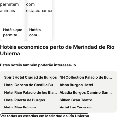
Hotéis que
Hotéis
permitem
com
animais
estaciona
mento
Hotéis económicos perto de Merindad de Río
Ubierna
Estes hotéis também poderão interessá-lo...
Spirit Hotel Ciudad de Burgos
NH Collection Palacio de Burgos
Hotel Corona de Castilla Burgos
Abba Burgos Hotel
Hotel Rice Palacio de los Blasones
Abadía Burgos Camino Santiago
Hotel Puerta de Burgos
Silken Gran Teatro
Hotel Rice Bulevar
Hotel Las Terrazas
AC Hotel Burgos
Hq La Galeria
Ver todas as estadias em Merindad de Río Ubierna