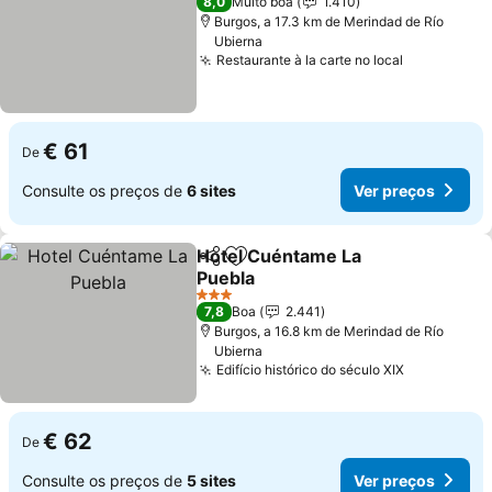
8,0
Muito boa
1.410
Burgos, a 17.3 km de Merindad de Río
Ubierna
Restaurante à la carte no local
Ver preço
€ 61
De
Consulte os preços de
6 sites
Ver preços
Hotel Cuéntame La
Partilhar
Adicionar aos favoritos
Puebla
Ver preços
3 Estrelas
7,8
Boa
2.441
Burgos, a 16.8 km de Merindad de Río
Ubierna
Edifício histórico do século XIX
Ver preço
€ 62
De
Consulte os preços de
5 sites
Ver preços