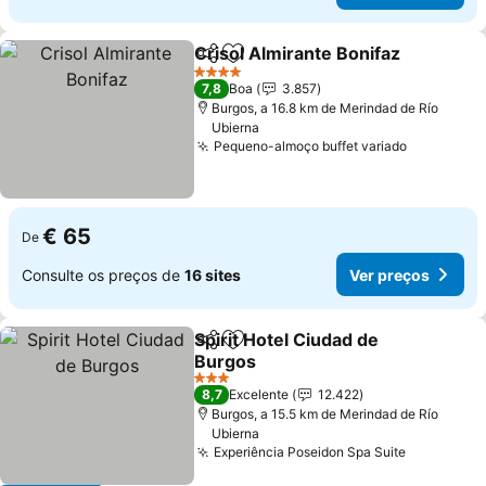
Crisol Almirante Bonifaz
Partilhar
Adicionar aos favoritos
V
4 Estrelas
7,8
Boa
3.857
Burgos, a 16.8 km de Merindad de Río
Ubierna
Pequeno-almoço buffet variado
Ver preço
€ 65
De
Consulte os preços de
16 sites
Ver preços
Spirit Hotel Ciudad de
Partilhar
Adicionar aos favoritos
Burgos
Ver preços
3 Estrelas
8,7
Excelente
12.422
Burgos, a 15.5 km de Merindad de Río
Ubierna
Experiência Poseidon Spa Suite
Ver preço