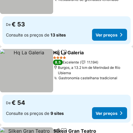
Ver pr
€ 53
De
Consulte os preços de
13 sites
Ver preços
Hq La Galeria
Partilhar
Adicionar aos favoritos
Ver preços
4 Estrelas
8,5
Excelente
11.194
Burgos, a 13.2 km de Merindad de Río
Ubierna
Gastronomia castelhana tradicional
Ver pr
€ 54
De
Consulte os preços de
9 sites
Ver preços
Silken Gran Teatro