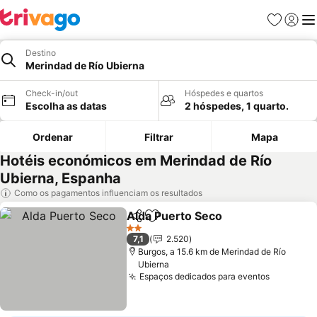
Favoritos
Iniciar
Me
Destino
Merindad de Río Ubierna
Check-in/out
Hóspedes e quartos
Escolha as datas
2 hóspedes, 1 quarto.
Ordenar
Filtrar
Mapa
Hotéis económicos em Merindad de Río
Ubierna, Espanha
Como os pagamentos influenciam os resultados
Alda Puerto Seco
Partilhar
Adicionar aos favoritos
Ver preç
2 Estrelas
7,1
2.520
Burgos, a 15.6 km de Merindad de Río
Ubierna
Espaços dedicados para eventos
Ver preç