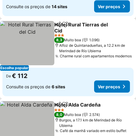
Consulte os preços de
14 sites
Ver preços
Hotel Rural Tierras del
Partilhar
Adicionar aos favoritos
Cid
Ver preços
3 Estrelas
8,3
Muito boa
1.096
Alfoz de Quintanadueñas, a 12.2 km de
Merindad de Río Ubierna
Charme rural com apartamentos modernos
V
Escolha popular
€ 112
De
Consulte os preços de
6 sites
Ver preços
Hotel Alda Cardeña
Partilhar
Adicionar aos favoritos
Ver pr
3 Estrelas
8,0
Muito boa
2.574
Burgos, a 17.1 km de Merindad de Río
Ubierna
Café da manhã variado em estilo buffet
Ver 