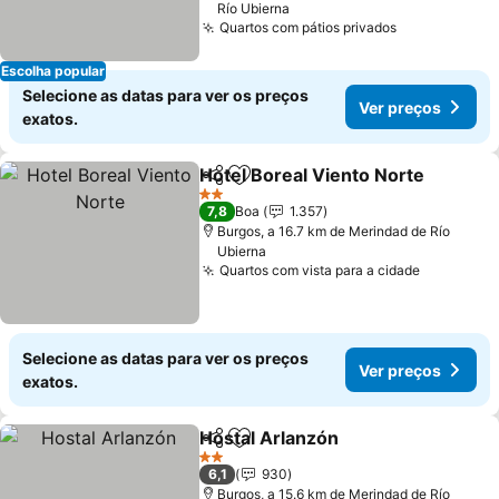
Río Ubierna
Quartos com pátios privados
Ver preços
Escolha popular
Selecione as datas para ver os preços
Ver preços
exatos.
Hotel Boreal Viento Norte
Partilhar
Adicionar aos favoritos
2 Estrelas
7,8
Boa
1.357
Burgos, a 16.7 km de Merindad de Río
Ubierna
Quartos com vista para a cidade
Ver preç
Selecione as datas para ver os preços
Ver preços
exatos.
Hostal Arlanzón
Partilhar
Adicionar aos favoritos
Ver preço
2 Estrelas
6,1
930
Burgos, a 15.6 km de Merindad de Río