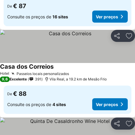
€ 87
De
Consulte os preços de
16 sites
Ver preços
Partilhar
Ad
Casa dos Correios
Hotel
Passeios locais personalizados
9,6
Excelente
391
Vila Real, a 19.2 km de Mesão Frio
€ 88
De
Consulte os preços de
4 sites
Ver preços
Partilhar
Ad