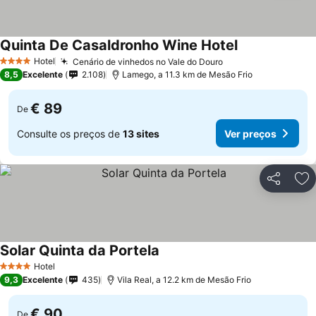
Quinta De Casaldronho Wine Hotel
Hotel
Cenário de vinhedos no Vale do Douro
4 Estrelas
8,5
Excelente
2.108
Lamego, a 11.3 km de Mesão Frio
€ 89
De
Consulte os preços de
13 sites
Ver preços
Partilhar
Ad
Solar Quinta da Portela
Hotel
4 Estrelas
9,3
Excelente
435
Vila Real, a 12.2 km de Mesão Frio
€ 90
De