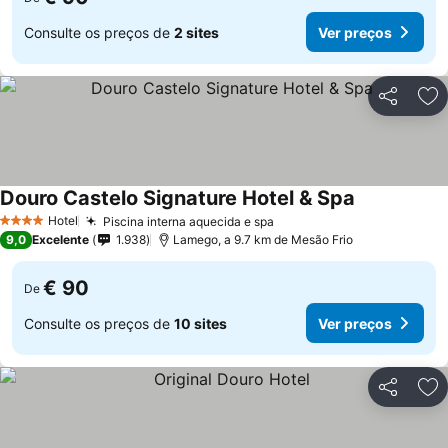
Consulte os preços de
2 sites
Ver preços
Partilhar
Ad
Douro Castelo Signature Hotel & Spa
Hotel
Piscina interna aquecida e spa
4 Estrelas
9,0
Excelente
1.938
Lamego, a 9.7 km de Mesão Frio
€ 90
De
Consulte os preços de
10 sites
Ver preços
Partilhar
Ad