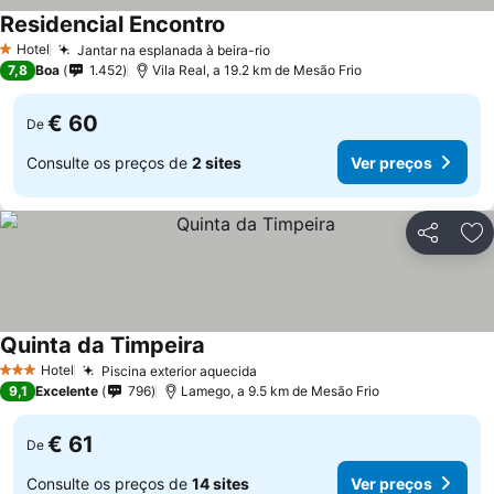
Residencial Encontro
Hotel
Jantar na esplanada à beira-rio
1 Estrelas
7,8
Boa
1.452
Vila Real, a 19.2 km de Mesão Frio
€ 60
De
Consulte os preços de
2 sites
Ver preços
Partilhar
Ad
Quinta da Timpeira
Hotel
Piscina exterior aquecida
3 Estrelas
9,1
Excelente
796
Lamego, a 9.5 km de Mesão Frio
€ 61
De
Consulte os preços de
14 sites
Ver preços