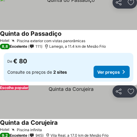
Partilhar
Ad
Quinta do Passadiço
Hotel
Piscina exterior com vistas panorâmicas
8,8
Excelente
111
Lamego, a 11.4 km de Mesão Frio
€ 80
De
Consulte os preços de
2 sites
Ver preços
Escolha popular
Partilhar
Ad
Quinta da Corujeira
Hotel
Piscina infinita
9,2
Excelente
945
Vila Real, a 17.0 km de Mesão Frio