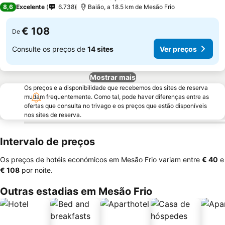
5 Estrelas
8,6
Excelente
6.738
Baião, a 18.5 km de Mesão Frio
€ 108
De
Consulte os preços de
14 sites
Ver preços
Mostrar mais
Os preços e a disponibilidade que recebemos dos sites de reserva
mudam frequentemente. Como tal, pode haver diferenças entre as
ofertas que consulta no trivago e os preços que estão disponíveis
nos sites de reserva.
Intervalo de preços
Os preços de hotéis económicos em Mesão Frio variam entre
‎€ 40
e
‎€ 108
por noite.
Outras estadias em Mesão Frio