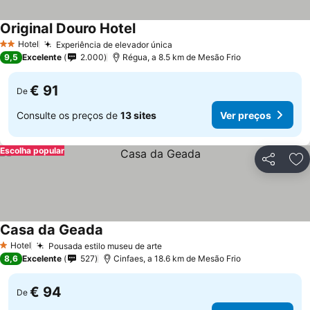
Original Douro Hotel
Hotel
Experiência de elevador única
2 Estrelas
9,5
Excelente
2.000
Régua, a 8.5 km de Mesão Frio
€ 91
De
Consulte os preços de
13 sites
Ver preços
Escolha popular
Partilhar
Ad
Casa da Geada
Hotel
Pousada estilo museu de arte
1 Estrelas
8,6
Excelente
527
Cinfaes, a 18.6 km de Mesão Frio
€ 94
De