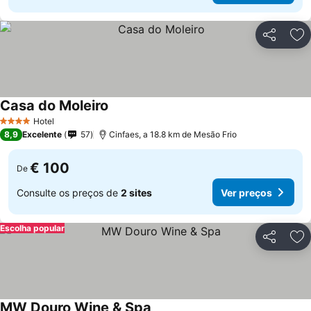
Partilhar
Ad
Casa do Moleiro
Hotel
4 Estrelas
8,9
Excelente
57
Cinfaes, a 18.8 km de Mesão Frio
€ 100
De
Consulte os preços de
2 sites
Ver preços
Escolha popular
Partilhar
Ad
MW Douro Wine & Spa