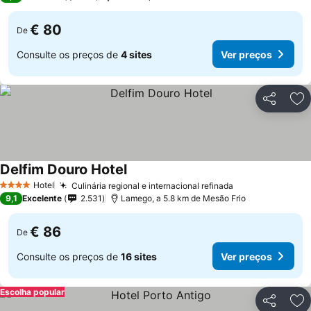
€ 80
De
Consulte os preços de
4 sites
Ver preços
Partilhar
Ad
Delfim Douro Hotel
Hotel
Culinária regional e internacional refinada
4 Estrelas
9,1
Excelente
2.531
Lamego, a 5.8 km de Mesão Frio
€ 86
De
Consulte os preços de
16 sites
Ver preços
Escolha popular
Partilhar
Ad