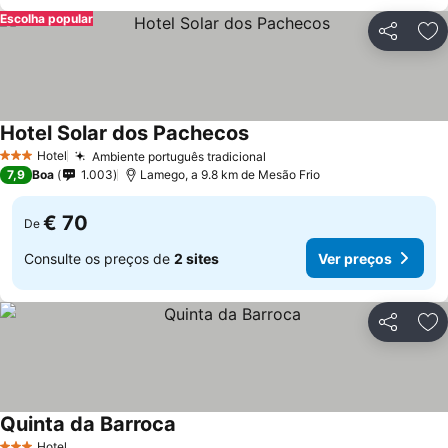
Escolha popular
Partilhar
Ad
Hotel Solar dos Pachecos
Hotel
Ambiente português tradicional
3 Estrelas
7,9
Boa
1.003
Lamego, a 9.8 km de Mesão Frio
€ 70
De
Consulte os preços de
2 sites
Ver preços
Partilhar
Ad
Quinta da Barroca
Hotel