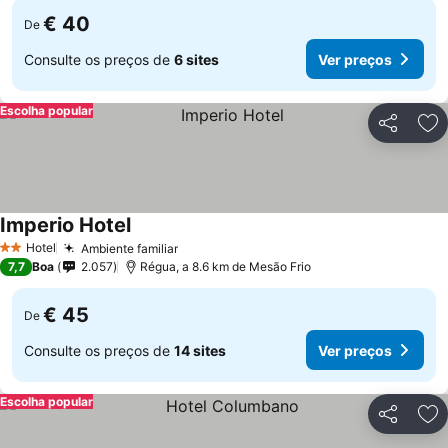
€ 40
De
Consulte os preços de
6 sites
Ver preços
Escolha popular
Partilhar
Ad
Imperio Hotel
Hotel
Ambiente familiar
2 Estrelas
7,7
Boa
2.057
Régua, a 8.6 km de Mesão Frio
€ 45
De
Consulte os preços de
14 sites
Ver preços
Escolha popular
Partilhar
Ad