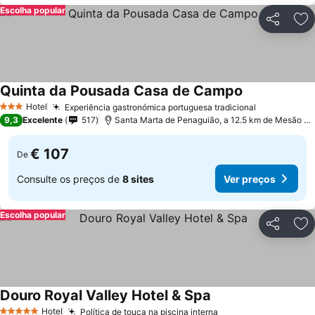
Escolha popular
Partilhar
Ad
Quinta da Pousada Casa de Campo
Hotel
Experiência gastronómica portuguesa tradicional
3 Estrelas
9,3
Excelente
517
Santa Marta de Penaguião, a 12.5 km de Mesão Frio
€ 107
De
Consulte os preços de
8 sites
Ver preços
Escolha popular
Partilhar
Ad
Douro Royal Valley Hotel & Spa
Hotel
Política de touca na piscina interna