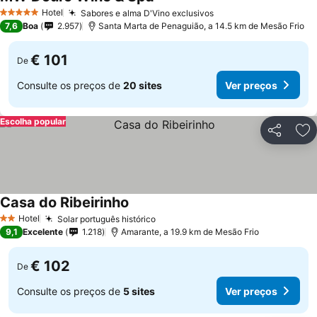
Hotel
Sabores e alma D'Vino exclusivos
5 Estrelas
7,6
Boa
2.957
Santa Marta de Penaguião, a 14.5 km de Mesão Frio
€ 101
De
Consulte os preços de
20 sites
Ver preços
Escolha popular
Partilhar
Ad
Casa do Ribeirinho
Hotel
Solar português histórico
2 Estrelas
9,1
Excelente
1.218
Amarante, a 19.9 km de Mesão Frio
€ 102
De
Consulte os preços de
5 sites
Ver preços