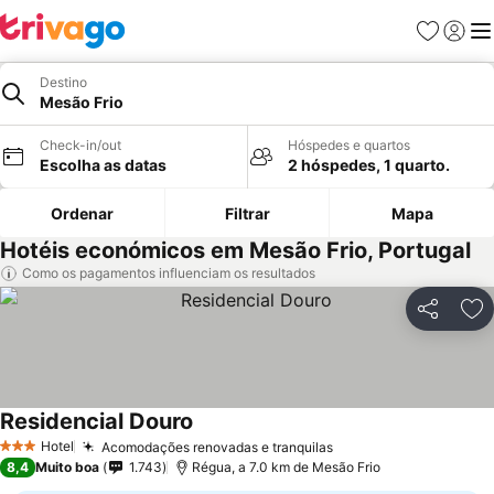
Favoritos
Iniciar
Me
Destino
Mesão Frio
Check-in/out
Hóspedes e quartos
Escolha as datas
2 hóspedes, 1 quarto.
Ordenar
Filtrar
Mapa
Hotéis económicos em Mesão Frio, Portugal
Como os pagamentos influenciam os resultados
Partilhar
Ad
Residencial Douro
Hotel
Acomodações renovadas e tranquilas
3 Estrelas
8,4
Muito boa
1.743
Régua, a 7.0 km de Mesão Frio