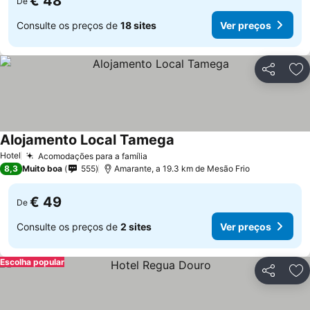
€ 48
De
Consulte os preços de
18 sites
Ver preços
Partilhar
Ad
Alojamento Local Tamega
Hotel
Acomodações para a família
8,3
Muito boa
555
Amarante, a 19.3 km de Mesão Frio
€ 49
De
Consulte os preços de
2 sites
Ver preços
Escolha popular
Partilhar
Ad