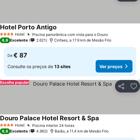
Hotel Porto Antigo
Hotel
Piscina panorâmica com vista para o Douro
4 Estrelas
8,8
Excelente
2.621
Cinfaes, a 17.9 km de Mesão Frio
€ 87
De
Consulte os preços de
13 sites
Ver preços
Escolha popular
Partilhar
Ad
Douro Palace Hotel Resort & Spa
Hotel
Piscina interior 24 horas
4 Estrelas
8,8
Excelente
4.962
Baião, a 11.4 km de Mesão Frio