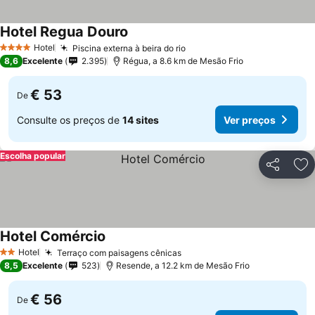
Hotel Regua Douro
Hotel
Piscina externa à beira do rio
4 Estrelas
8,6
Excelente
2.395
Régua, a 8.6 km de Mesão Frio
€ 53
De
Consulte os preços de
14 sites
Ver preços
Escolha popular
Partilhar
Ad
Hotel Comércio
Hotel
Terraço com paisagens cênicas
2 Estrelas
8,5
Excelente
523
Resende, a 12.2 km de Mesão Frio
€ 56
De