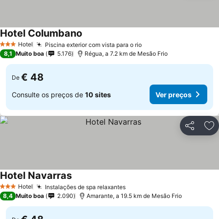
Hotel Columbano
Hotel
Piscina exterior com vista para o rio
3 Estrelas
8,1
Muito boa
5.176
Régua, a 7.2 km de Mesão Frio
€ 48
De
Consulte os preços de
10 sites
Ver preços
Partilhar
Ad
Hotel Navarras
Hotel
Instalações de spa relaxantes
3 Estrelas
8,4
Muito boa
2.090
Amarante, a 19.5 km de Mesão Frio