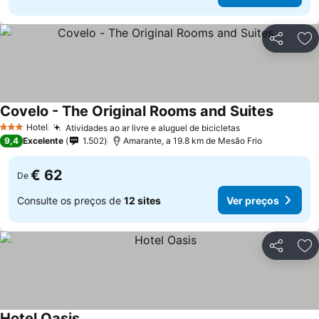
Partilhar
Ad
Covelo - The Original Rooms and Suites
Hotel
Atividades ao ar livre e aluguel de bicicletas
3 Estrelas
9,4
Excelente
1.502
Amarante, a 19.8 km de Mesão Frio
€ 62
De
Consulte os preços de
12 sites
Ver preços
Partilhar
Ad
Hotel Oasis