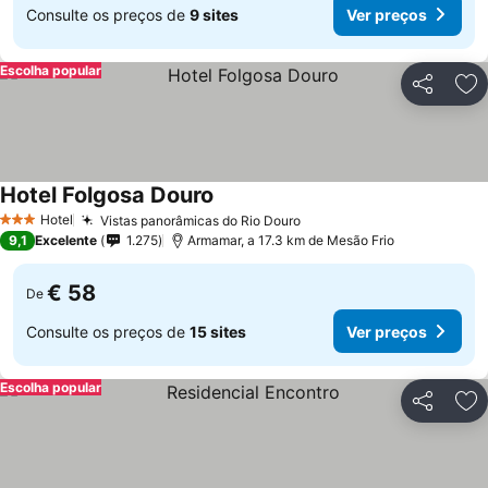
Consulte os preços de
9 sites
Ver preços
Escolha popular
Partilhar
Ad
Hotel Folgosa Douro
Hotel
Vistas panorâmicas do Rio Douro
3 Estrelas
9,1
Excelente
1.275
Armamar, a 17.3 km de Mesão Frio
€ 58
De
Consulte os preços de
15 sites
Ver preços
Escolha popular
Partilhar
Ad