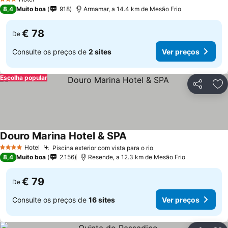
3 Estrelas
8,4
Muito boa
918
Armamar, a 14.4 km de Mesão Frio
€ 78
De
Consulte os preços de
2 sites
Ver preços
Escolha popular
Partilhar
Ad
Douro Marina Hotel & SPA
Hotel
Piscina exterior com vista para o rio
4 Estrelas
8,4
Muito boa
2.156
Resende, a 12.3 km de Mesão Frio
€ 79
De
Consulte os preços de
16 sites
Ver preços