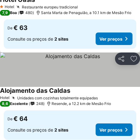
Hotel
Restaurante europeu tradicional
1 Estrelas
7,9
Boa
480
Santa Marta de Penaguião, a 10.1 km de Mesão Frio
€ 63
De
Consulte os preços de
2 sites
Ver preços
Partilhar
Ad
Alojamento das Caldas
Hotel
Unidades com cozinhas totalmente equipadas
8,6
Excelente
248
Resende, a 12.2 km de Mesão Frio
€ 64
De
Consulte os preços de
2 sites
Ver preços