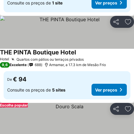
Consulte os preços de
1 site
Ver preços
Partilhar
Ad
THE PINTA Boutique Hotel
Hotel
Quartos com pátios ou terraços privados
9,6
Excelente
688
Armamar, a 17.3 km de Mesão Frio
€ 94
De
Consulte os preços de
5 sites
Ver preços
Escolha popular
Partilhar
Ad