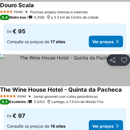
Douro Scala
Hotel
Piscinas amplas internas e externas
4 Estrelas
8,4
Muito boa
4.258
a 3.5 km de Centro da cidade
€ 95
De
Consulte os preços de
17 sites
Ver preços
Partilhar
Ad
The Wine House Hotel - Quinta da Pacheca
Hotel
Jantar gourmet com vistas panorâmicas
5 Estrelas
9,3
Excelente
3.540
Lamego, a 7.5 km de Mesão Frio
€ 97
De
Consulte os preços de
16 sites
Ver preços