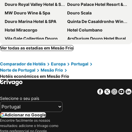
Douro Royal Valley Hotel & Spa
Douro Palace Hotel Resort & Spa
MW Douro Wine & Spa
Douro Scala
Douro Marina Hotel & SPA
Quinta De Casaldronho Wine Hotel
Hotel Miracorgo
Hotel Columbano
Vila Gale Collection Douro
ArsDurium Douro Hotel Rural
Hotel Navarras
Lamego Hotel & Life
Ver todas as estadias em Mesão Frio
Douro Castelo Signature Hotel & Spa
Hotel Folgosa Douro
Comparador de Hotéis
Europa
Portugal
Hotel Regua Douro
The Wine House Hotel - Quinta da Pacheca
Norte de Portugal
Mesão Frio
Lavandeira Douro Nature & Wellness
Hotel Porto Antigo
Hotéis económicos em Mesão Frio
Six Senses DOURO VALLEY by IHG
Imperio Hotel
Residencial Douro
Casa da Calcada
Facebook
Twitter
Insta
Yo
Selecione o seu país
Douro Suites
Delfim Douro Hotel
Original Douro Hotel
Hotel Solar dos Pachecos
Adicionar no Google
Quinta da Timpeira
Solar Quinta da Portela
Encontre facilmente os nossos
Huga Home
Hotel Comércio
resultados: adicione o trivago como
fonte preferencial no Google.