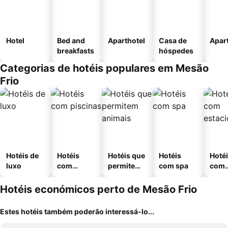
Hotel
Bed and
Aparthotel
Casa de
Apar
breakfasts
hóspedes
Categorias de hotéis populares em Mesão
Frio
Hotéis de
Hotéis
Hotéis que
Hotéis
Hoté
luxo
com
permitem
com spa
com
piscinas
animais
esta
ment
Hotéis económicos perto de Mesão Frio
Estes hotéis também poderão interessá-lo...