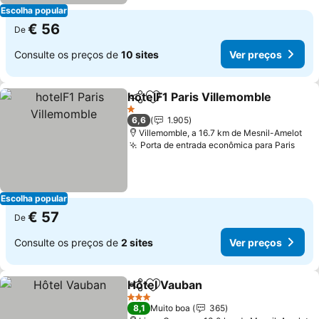
Escolha popular
€ 56
De
Consulte os preços de
10 sites
Ver preços
hotelF1 Paris Villemomble
Partilhar
Adicionar aos favoritos
1 Estrelas
6,6
1.905
Villemomble, a 16.7 km de Mesnil-Amelot
Porta de entrada econômica para Paris
Ver 
Escolha popular
€ 57
De
Consulte os preços de
2 sites
Ver preços
Hôtel Vauban
Partilhar
Adicionar aos favoritos
Ver preços
3 Estrelas
8,1
Muito boa
365