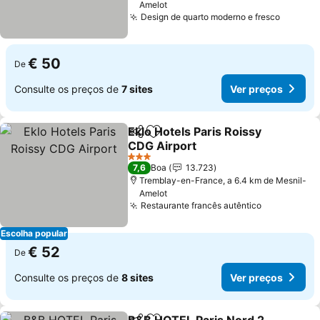
Amelot
Design de quarto moderno e fresco
Ver pr
€ 50
De
Consulte os preços de
7 sites
Ver preços
Eklo Hotels Paris Roissy
Partilhar
Adicionar aos favoritos
CDG Airport
Ver preços
3 Estrelas
7,6
Boa
13.723
Tremblay-en-France, a 6.4 km de Mesnil-
Amelot
Restaurante francês autêntico
Ver preços
Escolha popular
€ 52
De
Consulte os preços de
8 sites
Ver preços