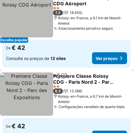
Partilhar
Adicionar aos favoritos
CDG Aéroport
Ver preços
2 Estrelas
7,2
18.455
Roissy-en-France, a 6.1 km de Mesnil-
Amelot
Estacionamento privativo seguro
Ver preç
Escolha popular
€ 42
De
Consulte os preços de
12 sites
Ver preços
Premiere Classe Roissy
Partilhar
Adicionar aos favoritos
CDG - Paris Nord 2 - Parc
des Expositions
Ver preços
2 Estrelas
6,5
13.586
Roissy-en-France, a 6.7 km de Mesnil-
Amelot
Configurações versáteis de quarto triplo
Ver
€ 42
De