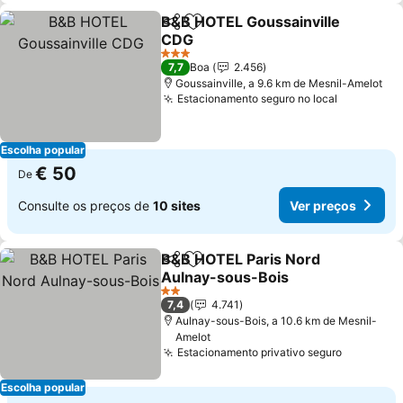
B&B HOTEL Goussainville
Partilhar
Adicionar aos favoritos
CDG
Ver preços
3 Estrelas
7,7
Boa
2.456
Goussainville, a 9.6 km de Mesnil-Amelot
Estacionamento seguro no local
Ver preço
Escolha popular
€ 50
De
Consulte os preços de
10 sites
Ver preços
B&B HOTEL Paris Nord
Partilhar
Adicionar aos favoritos
Aulnay-sous-Bois
Ver preços
2 Estrelas
7,4
4.741
Aulnay-sous-Bois, a 10.6 km de Mesnil-
Amelot
Estacionamento privativo seguro
Ver preç
Escolha popular