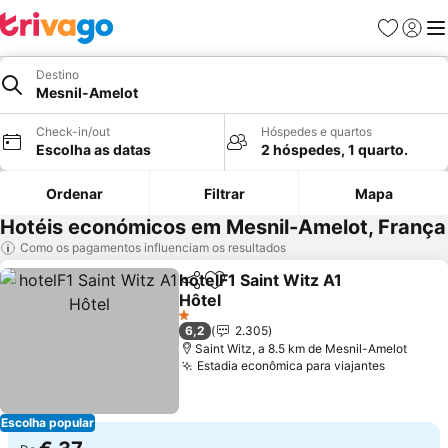
Favoritos
Iniciar
Me
Destino
Mesnil-Amelot
Check-in/out
Hóspedes e quartos
Escolha as datas
2 hóspedes, 1 quarto.
Ordenar
Filtrar
Mapa
Hotéis económicos em Mesnil-Amelot, França
Como os pagamentos influenciam os resultados
hotelF1 Saint Witz A1
Partilhar
Adicionar aos favoritos
Hôtel
Ver preços
1 Estrelas
6,2
2.305
Saint Witz, a 8.5 km de Mesnil-Amelot
Estadia econômica para viajantes
Ver pre
Escolha popular