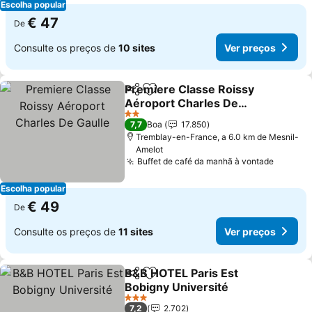
Escolha popular
€ 47
De
Consulte os preços de
10 sites
Ver preços
Premiere Classe Roissy
Partilhar
Adicionar aos favoritos
Aéroport Charles De
Gaulle
Ver preços
2 Estrelas
7,7
Boa
17.850
Tremblay-en-France, a 6.0 km de Mesnil-
Amelot
Buffet de café da manhã à vontade
Ver pr
Escolha popular
€ 49
De
Consulte os preços de
11 sites
Ver preços
B&B HOTEL Paris Est
Partilhar
Adicionar aos favoritos
Bobigny Université
Ver preços
3 Estrelas
7,2
2.702