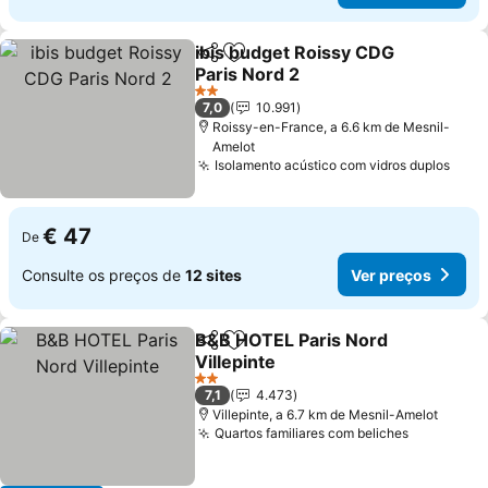
ibis budget Roissy CDG
Partilhar
Adicionar aos favoritos
Paris Nord 2
Ver preços
2 Estrelas
7,0
10.991
Roissy-en-France, a 6.6 km de Mesnil-
Amelot
Isolamento acústico com vidros duplos
Ver 
€ 47
De
Consulte os preços de
12 sites
Ver preços
B&B HOTEL Paris Nord
Partilhar
Adicionar aos favoritos
Villepinte
Ver preços
2 Estrelas
7,1
4.473
Villepinte, a 6.7 km de Mesnil-Amelot
Quartos familiares com beliches
Ver preço