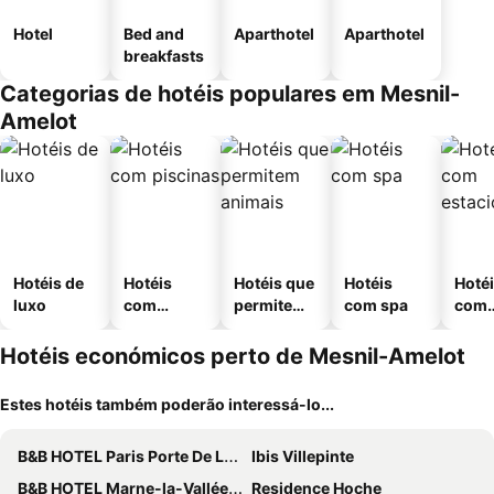
Hotel
Bed and
Aparthotel
Aparthotel
breakfasts
Categorias de hotéis populares em Mesnil-
Amelot
Hotéis de
Hotéis
Hotéis que
Hotéis
Hoté
luxo
com
permitem
com spa
com
piscinas
animais
esta
ment
Hotéis económicos perto de Mesnil-Amelot
Estes hotéis também poderão interessá-lo...
B&B HOTEL Paris Porte De La Villette
Ibis Villepinte
B&B HOTEL Marne-la-Vallée Chelles
Residence Hoche