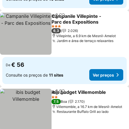
Campanile Villepinte -
Partilhar
Adicionar aos favoritos
Parc des Expositions
Ver preços
3 Estrelas
6,3
2.026
Villepinte, a 6.9 km de Mesnil-Amelot
Jardim e área de terraço relaxantes
Ver pr
€ 56
De
Consulte os preços de
11 sites
Ver preços
ibis budget Villemomble
Partilhar
Adicionar aos favoritos
Ve
2 Estrelas
7,5
Boa
2.170
Villemomble, a 16.7 km de Mesnil-Amelot
Restaurante Buffalo Grill ao lado
Ver preç