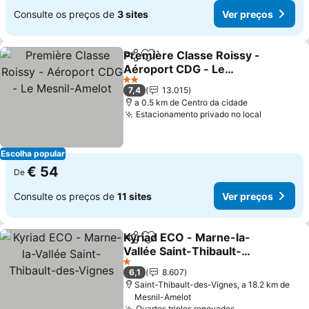
Consulte os preços de
3 sites
Ver preços
Première Classe Roissy -
Partilhar
Adicionar aos favoritos
Aéroport CDG - Le
Mesnil-Amelot
Ver preços
2 Estrelas
7,4
13.015
a 0.5 km de Centro da cidade
Estacionamento privado no local
Ver preç
Escolha popular
€ 54
De
Consulte os preços de
11 sites
Ver preços
Kyriad ECO - Marne-la-
Partilhar
Adicionar aos favoritos
Vallée Saint-Thibault-
des-Vignes
Ver preços
1 Estrelas
6,1
8.607
Saint-Thibault-des-Vignes, a 18.2 km de
Mesnil-Amelot
Quartos triplos renovados