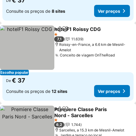
€ 37
De
Consulte os preços de
8 sites
Ver preços
hotelF1 Roissy CDG
Partilhar
Adicionar aos favoritos
Ver pr
1 Estrelas
7,1
11.639
Roissy-en-France, a 6.6 km de Mesnil-
Amelot
Conceito de viagem OnTheRoad
Ver preç
Escolha popular
€ 37
De
Consulte os preços de
12 sites
Ver preços
Premiere Classe Paris
Partilhar
Adicionar aos favoritos
Nord - Sarcelles
Ver preços
1 Estrelas
6,2
1.744
Sarcelles, a 15.3 km de Mesnil-Amelot
Jardim e terraço no local