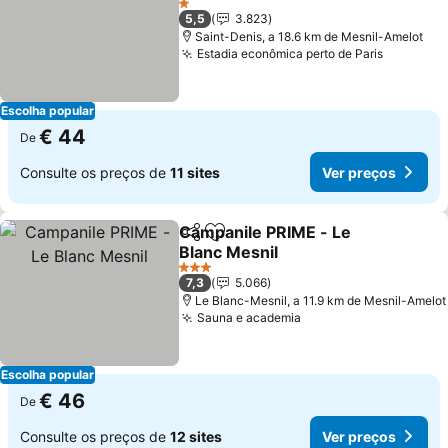
Ver preços
1 Estrelas
5,5
3.823
Saint-Denis, a 18.6 km de Mesnil-Amelot
Estadia econômica perto de Paris
Ver preç
Escolha popular
€ 44
De
Consulte os preços de
11 sites
Ver preços
Campanile PRIME - Le
Partilhar
Adicionar aos favoritos
Blanc Mesnil
Ver preços
3 Estrelas
7,3
5.066
Le Blanc-Mesnil, a 11.9 km de Mesnil-Amelot
Sauna e academia
Ver preços
Escolha popular
€ 46
De
Consulte os preços de
12 sites
Ver preços