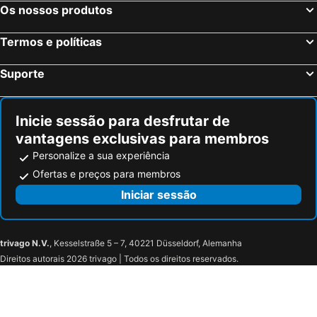
ibis budget Roissy CDG Paris Nord 2
hotelF1 Paris Saint Denis Stade
Os nossos produtos
Oceania Paris Roissy CDG
easyHotel Paris Charles de Gaulle Villepinte
Termos e políticas
B&B HOTEL Paris Clichy-sous-Bois
B&B HOTEL Paris Est Bobigny Université
Tribe Paris Pantin
Campanile Roissy - Aéroport CDG - Le Mesnil Amelot
Suporte
Premiere Classe Roissy CDG - Paris Nord 2 - Parc des Expositions
ibis Styles Paris Roissy-CDG
Ibis Charles De Gaulle Paris Nord 2
B&B HOTEL Paris Roissy CDG Aéroport
Inicie sessão para desfrutar de
B&B HOTEL Paris Nord 2 CDG Aéroport
Premiere Classe Le Blanc Mesnil
vantagens exclusivas para membros
Moxy Paris Charles de Gaulle Airport
Le Quincangrogne
Personalize a sua experiência
Geographotel Paris-Roissy CDG Airport
Nomad Paris Roissy CDG
Ofertas e preços para membros
YOTELAIR Paris CDG - Transit Hotel - Terminal 2E
Hôtel Les Herbes Folles
Iniciar sessão
Sheraton Paris Charles de Gaulle Airport Hotel
Radisson Blu CDG Airport Terminal Hotel, Paris
ibis Styles Paris Charles de Gaulle Airport
Novotel Paris Charles de Gaulle Airport
trivago N.V.
, Kesselstraße 5 – 7, 40221 Düsseldorf, Alemanha
Novotel Paris Charles de Gaulle Airport
Hilton Paris Charles de Gaulle Airport
Direitos autorais 2026 trivago | Todos os direitos reservados.
citizenM Paris Charles de Gaulle Airport
Courtyard by Marriott Paris Charles de Gaulle Central Airport
Residence Inn by Marriott Paris Charles de Gaulle Central Airport
Mercure Paris CDG Airport & Convention
Best Western Hotel Acadie Paris Nord Villepinte
B&B Hotel Paris Est Bondy