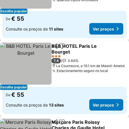
Ver preços
Escolha popular
€ 55
De
Consulte os preços de
11 sites
Ver preços
B&B HOTEL Paris Le
Partilhar
Adicionar aos favoritos
Bourget
Ver preços
3 Estrelas
7,4
3.645
La Courneuve, a 16.1 km de Mesnil-Amelot
Estacionamento seguro no local
Ver preço
Escolha popular
€ 55
De
Consulte os preços de
13 sites
Ver preços
Mercure Paris Roissy
Partilhar
Adicionar aos favoritos
Charles de Gaulle Hotel