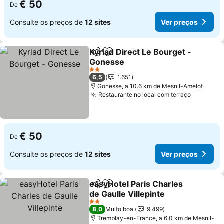
€ 50
De
Consulte os preços de
12 sites
Ver preços
Kyriad Direct Le Bourget -
Partilhar
Adicionar aos favoritos
Gonesse
Ver preços
2 Estrelas
6,5
1.651
Gonesse, a 10.6 km de Mesnil-Amelot
Restaurante no local com terraço
Ver preç
€ 50
De
Consulte os preços de
12 sites
Ver preços
easyHotel Paris Charles
Partilhar
Adicionar aos favoritos
de Gaulle Villepinte
Ver preços
2 Estrelas
8,0
Muito boa
9.499
Tremblay-en-France, a 6.0 km de Mesnil-