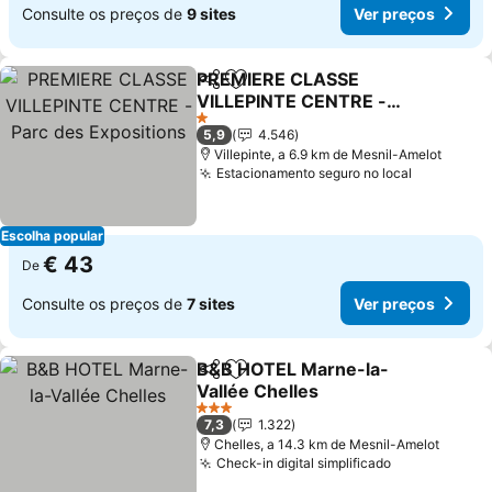
Consulte os preços de
9 sites
Ver preços
PREMIERE CLASSE
Partilhar
Adicionar aos favoritos
VILLEPINTE CENTRE -
Parc des Expositions
Ver preços
1 Estrelas
5,9
4.546
Villepinte, a 6.9 km de Mesnil-Amelot
Estacionamento seguro no local
Ver preço
Escolha popular
€ 43
De
Consulte os preços de
7 sites
Ver preços
B&B HOTEL Marne-la-
Partilhar
Adicionar aos favoritos
Vallée Chelles
Ver preços
3 Estrelas
7,3
1.322
Chelles, a 14.3 km de Mesnil-Amelot
Check-in digital simplificado
Ver preços