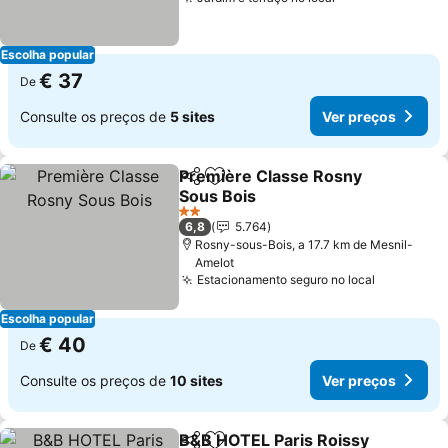
Ver preços
Escolha popular
€ 37
De
Consulte os preços de
5 sites
Ver preços
Première Classe Rosny
Partilhar
Adicionar aos favoritos
Sous Bois
Ver preços
2 Estrelas
6,8
5.764
Rosny-sous-Bois, a 17.7 km de Mesnil-
Amelot
Estacionamento seguro no local
Ver preço
Escolha popular
€ 40
De
Consulte os preços de
10 sites
Ver preços
B&B HOTEL Paris Roissy