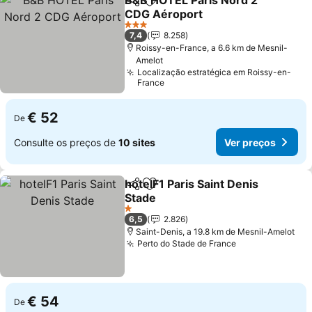
B&B HOTEL Paris Nord 2
Partilhar
Adicionar aos favoritos
CDG Aéroport
Ver preços
3 Estrelas
7,4
8.258
Roissy-en-France, a 6.6 km de Mesnil-
Amelot
Localização estratégica em Roissy-en-
France
€ 52
De
Consulte os preços de
10 sites
Ver preços
hotelF1 Paris Saint Denis
Partilhar
Adicionar aos favoritos
Stade
Ver preços
1 Estrelas
6,5
2.826
Saint-Denis, a 19.8 km de Mesnil-Amelot
Perto do Stade de France
Ver preços
€ 54
De