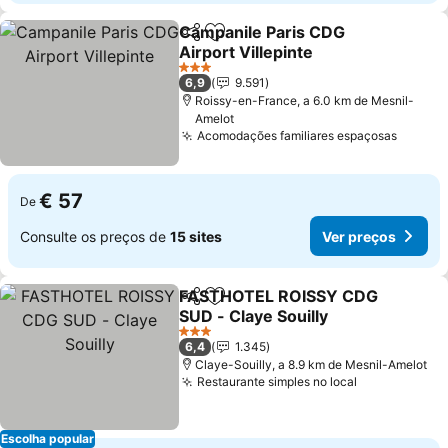
Campanile Paris CDG
Partilhar
Adicionar aos favoritos
Airport Villepinte
Ver preços
3 Estrelas
6,9
9.591
Roissy-en-France, a 6.0 km de Mesnil-
Amelot
Acomodações familiares espaçosas
Ver pr
€ 57
De
Consulte os preços de
15 sites
Ver preços
FASTHOTEL ROISSY CDG
Partilhar
Adicionar aos favoritos
SUD - Claye Souilly
Ver preços
3 Estrelas
6,4
1.345
Claye-Souilly, a 8.9 km de Mesnil-Amelot
Restaurante simples no local
Ver preços
Escolha popular