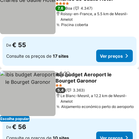
Ver preços
4 Estrelas
7,6
Boa
4.347
Roissy-en-France, a 5.5 km de Mesnil-
Amelot
Piscina coberta
Ver preços
€ 55
De
Consulte os preços de
17 sites
Ver preços
ibis budget Aeroport le
Partilhar
Adicionar aos favoritos
Bourget Garonor
Ver preços
2 Estrelas
5,4
3.363
Le Blanc-Mesnil, a 12.2 km de Mesnil-
Amelot
Alojamento económico perto do aeroporto
Ve
Escolha popular
€ 56
De
Consulte os preços de
10 sites
Ver preços