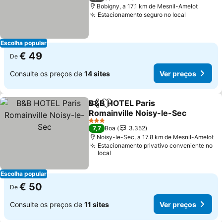
Bobigny, a 17.1 km de Mesnil-Amelot
Estacionamento seguro no local
Ver preço
Escolha popular
€ 49
De
Consulte os preços de
14 sites
Ver preços
B&B HOTEL Paris
Partilhar
Adicionar aos favoritos
Romainville Noisy-le-Sec
Ver preços
3 Estrelas
7,7
Boa
3.352
Noisy-le-Sec, a 17.8 km de Mesnil-Amelot
Estacionamento privativo conveniente no
local
Escolha popular
€ 50
De
Consulte os preços de
11 sites
Ver preços