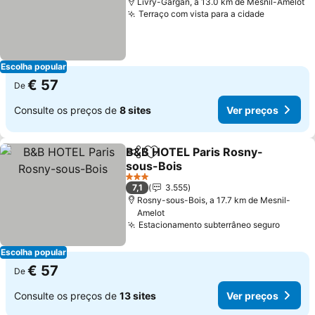
Livry-Gargan, a 13.0 km de Mesnil-Amelot
Terraço com vista para a cidade
Ver preç
Escolha popular
€ 57
De
Consulte os preços de
8 sites
Ver preços
B&B HOTEL Paris Rosny-
Partilhar
Adicionar aos favoritos
sous-Bois
Ver preços
3 Estrelas
7,1
3.555
Rosny-sous-Bois, a 17.7 km de Mesnil-
Amelot
Estacionamento subterrâneo seguro
Ver pr
Escolha popular
€ 57
De
Consulte os preços de
13 sites
Ver preços