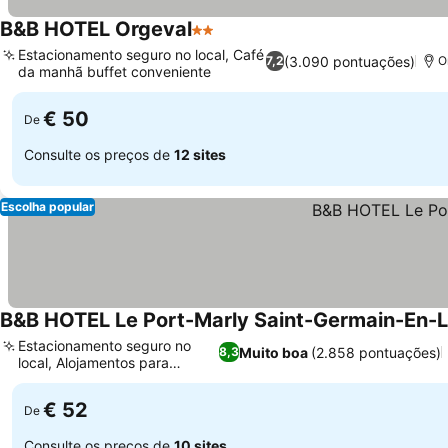
B&B HOTEL Orgeval
2 Estrelas
Ver preços
Estacionamento seguro no local, Café
(3.090 pontuações)
7,2
O
da manhã buffet conveniente
Ver preços
€ 50
De
Consulte os preços de
12 sites
Escolha popular
B&B HOTEL Le Port-Marly Saint-Germain-En-
Estacionamento seguro no
Muito boa
(2.858 pontuações)
8,3
local, Alojamentos para
Ver preços
famílias
€ 52
De
Consulte os preços de
10 sites