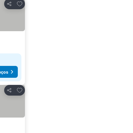
Adicionar aos favoritos
Partilhar
eços
Adicionar aos favoritos
Partilhar