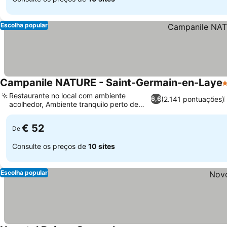
Escolha popular
Campanile NATURE - Saint-Germain-en-Laye
3
Restaurante no local com ambiente
(2.141 pontuações)
6,6
acolhedor, Ambiente tranquilo perto de
Ver preços
Paris
€ 52
De
Consulte os preços de
10 sites
Escolha popular