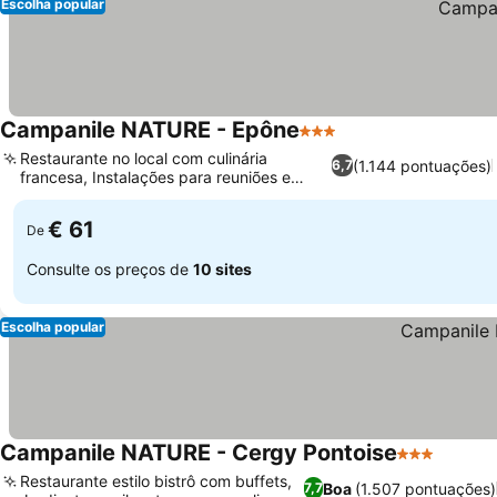
Escolha popular
Campanile NATURE - Epône
3 Estrelas
Ver preços
Restaurante no local com culinária
(1.144 pontuações)
6,7
francesa, Instalações para reuniões e
Ver preços
eventos
€ 61
De
Consulte os preços de
10 sites
Escolha popular
Campanile NATURE - Cergy Pontoise
3 Estrelas
Ver pr
Restaurante estilo bistrô com buffets,
Boa
(1.507 pontuações)
7,7