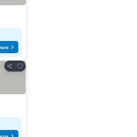
eços
Adicionar aos favoritos
Partilhar
eços