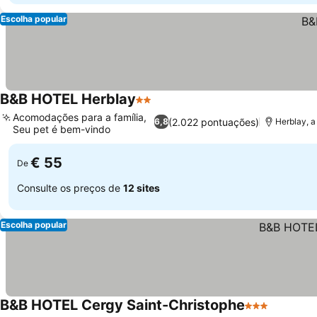
Escolha popular
B&B HOTEL Herblay
2 Estrelas
Ver preços
Acomodações para a família,
(2.022 pontuações)
6,8
Herblay, 
Seu pet é bem-vindo
Ver preços
€ 55
De
Consulte os preços de
12 sites
Escolha popular
B&B HOTEL Cergy Saint-Christophe
3 Estrelas
Ver preç