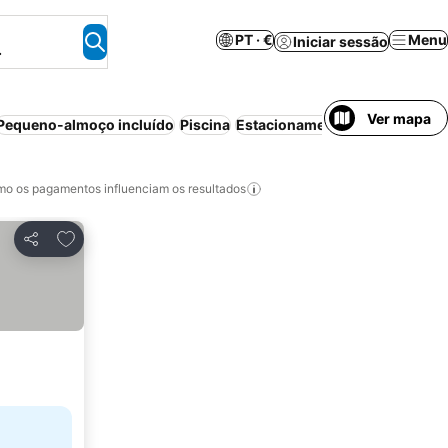
PT · €
Menu
Iniciar sessão
.
Ver mapa
Pequeno-almoço incluído
Piscina
Estacionamento
Meia-pensão
o os pagamentos influenciam os resultados
Adicionar aos favoritos
Partilhar