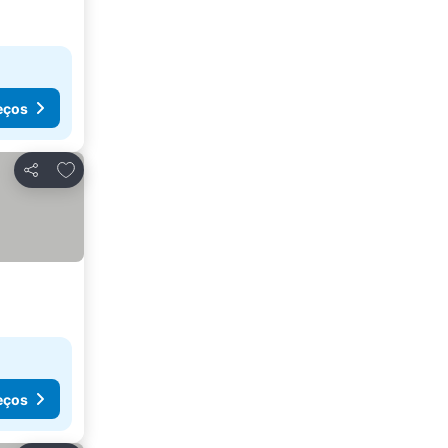
eços
Adicionar aos favoritos
Partilhar
eços