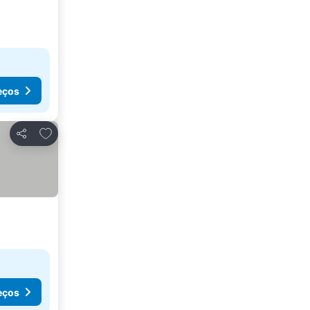
eços
Adicionar aos favoritos
Partilhar
eços