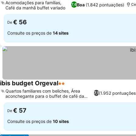
Acomodações para famílias,
Boa
(1.842 pontuações)
7,6
Ce
Café da manhã buffet variado
Ver preços
€ 56
De
Consulte os preços de
14 sites
ibis budget Orgeval
2 Estrelas
Ver preços
Quartos familiares com beliches, Área
(1.952 pontuações
7,1
aconchegante para o buffet de café da
Ver preços
manhã
€ 57
De
Consulte os preços de
10 sites