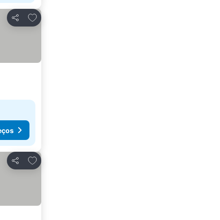
Adicionar aos favoritos
Partilhar
eços
Adicionar aos favoritos
Partilhar