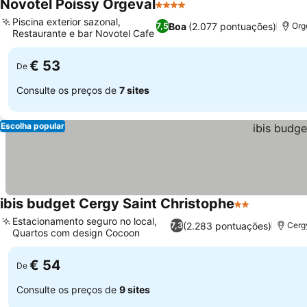
Novotel Poissy Orgeval
4 Estrelas
Ver preços
Piscina exterior sazonal,
Boa
(2.077 pontuações)
7,5
Org
Restaurante e bar Novotel Cafe
Ver preços
€ 53
De
Consulte os preços de
7 sites
Escolha popular
ibis budget Cergy Saint Christophe
2 Estrelas
Ver preço
Estacionamento seguro no local,
(2.283 pontuações)
7,3
Cerg
Quartos com design Cocoon
Ver preços
€ 54
De
Consulte os preços de
9 sites