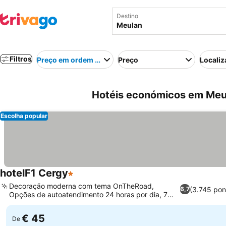
Destino
Filtros
Preço em ordem crescente
Preço
Localiz
Hotéis económicos em Meu
Escolha popular
hotelF1 Cergy
1 Estrelas
Ver preços
Decoração moderna com tema OnTheRoad,
(3.745 pon
6,7
Opções de autoatendimento 24 horas por dia, 7
Ver preços
dias por semana
€ 45
De