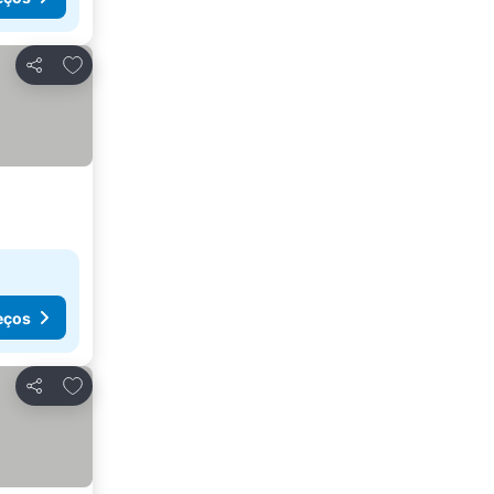
Adicionar aos favoritos
Partilhar
eços
Adicionar aos favoritos
Partilhar