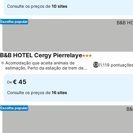
Consulte os preços de
10 sites
Escolha popular
B&B HOTEL Cergy Pierrelaye
3 Estrelas
Ver preços
Acomodação que aceita animais de
(1.119 pontuaçõe
7,3
estimação, Perto da estação de trem de
Ver preços
Pierrelaye
€ 45
De
Consulte os preços de
16 sites
Escolha popular