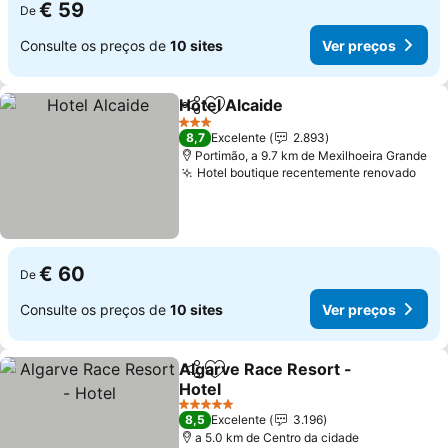
€ 59
De
Consulte os preços de
10 sites
Ver preços
Hotel Alcaide
Partilhar
Adicionar aos favoritos
3 Estrelas
8,7
Excelente
2.893
Portimão, a 9.7 km de Mexilhoeira Grande
Hotel boutique recentemente renovado
€ 60
De
Consulte os preços de
10 sites
Ver preços
Algarve Race Resort -
Partilhar
Adicionar aos favoritos
Hotel
5 Estrelas
8,5
Excelente
3.196
a 5.0 km de Centro da cidade