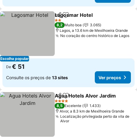
Lagosmar Hotel
Partilhar
Adicionar aos favoritos
2 Estrelas
8,2
Muito boa
3.065
Lagos, a 13.6 km de Mexilhoeira Grande
No coração do centro histórico de Lagos
Escolha popular
€ 51
De
Consulte os preços de
13 sites
Ver preços
Agua Hotels Alvor Jardim
Partilhar
Adicionar aos favoritos
4 Estrelas
8,5
Excelente
1.433
Alvor, a 8.3 km de Mexilhoeira Grande
Localização privilegiada perto da vila de
Alvor