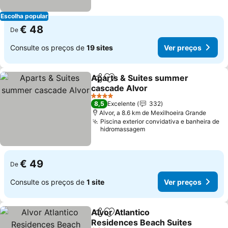
Escolha popular
€ 48
De
Consulte os preços de
19 sites
Ver preços
Aparts & Suites summer
Partilhar
Adicionar aos favoritos
cascade Alvor
4 Estrelas
8,5
Excelente
332
Alvor, a 8.6 km de Mexilhoeira Grande
Piscina exterior convidativa e banheira de
hidromassagem
€ 49
De
Consulte os preços de
1 site
Ver preços
Alvor Atlantico
Partilhar
Adicionar aos favoritos
Residences Beach Suites