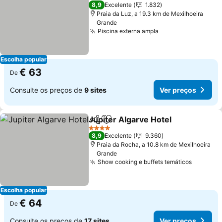
4 Estrelas
8,9
Excelente
1.832
Praia da Luz, a 19.3 km de Mexilhoeira
Grande
Piscina externa ampla
Escolha popular
€ 63
De
Consulte os preços de
9 sites
Ver preços
Jupiter Algarve Hotel
Partilhar
Adicionar aos favoritos
4 Estrelas
8,9
Excelente
9.360
Praia da Rocha, a 10.8 km de Mexilhoeira
Grande
Show cooking e buffets temáticos
Escolha popular
€ 64
De
Consulte os preços de
17 sites
Ver preços