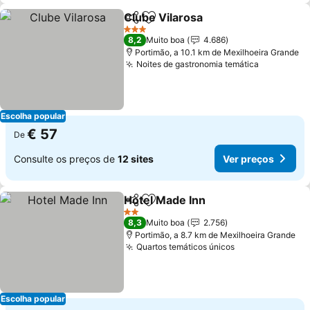
Clube Vilarosa
Partilhar
Adicionar aos favoritos
3 Estrelas
8,2
Muito boa
4.686
Portimão, a 10.1 km de Mexilhoeira Grande
Noites de gastronomia temática
Escolha popular
€ 57
De
Consulte os preços de
12 sites
Ver preços
Hotel Made Inn
Partilhar
Adicionar aos favoritos
2 Estrelas
8,3
Muito boa
2.756
Portimão, a 8.7 km de Mexilhoeira Grande
Quartos temáticos únicos
Escolha popular