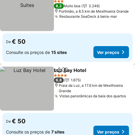
3 Estrelas
8,2
Muito boa
3.246
Portimão, a 8.5 km de Mexilhoeira Grande
Restaurante SeaDeck à beira-mar
€ 50
De
Consulte os preços de
15 sites
Ver preços
Luz Bay Hotel
Partilhar
Adicionar aos favoritos
4 Estrelas
6,8
1.675
Praia da Luz, a 17.6 km de Mexilhoeira
Grande
Vistas panorâmicas da baía dos quartos
€ 50
De
Consulte os preços de
7 sites
Ver preços