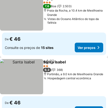
Partilhar
Adicionar aos favoritos
3 Estrelas
7,6
Boa
2.503
Praia da Rocha, a 10.4 km de Mexilhoeira
Grande
Vistas do Oceano Atlântico do topo da
falésia
€ 46
De
Consulte os preços de
15 sites
Ver preços
Santa Isabel
Partilhar
Adicionar aos favoritos
2 Estrelas
6,3
368
Portimão, a 9.0 km de Mexilhoeira Grande
Hospedagem central econômica
€ 46
De