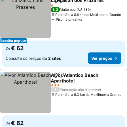
La Maison dos Prazeres
Partilhar
Adicionar aos favoritos
1 Estrelas
8,2
Muito boa
239
Portimão, a 8.6 km de Mexilhoeira Grande
Piscina privativa
Escolha popular
€ 62
De
Consulte os preços de
2 sites
Ver preços
Alvor Atlantico Beach
Partilhar
Adicionar aos favoritos
Aparthotel
3 Estrelas
/
Pontuação não disponível
Portimão, a 9.3 km de Mexilhoeira Grande
€ 62
De