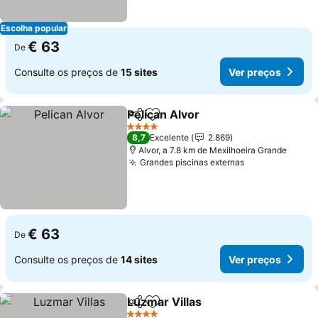
Escolha popular
€ 63
De
Consulte os preços de
15 sites
Ver preços
Pelican Alvor
Partilhar
Adicionar aos favoritos
4 Estrelas
8,7
Excelente
2.869
Alvor, a 7.8 km de Mexilhoeira Grande
Grandes piscinas externas
€ 63
De
Consulte os preços de
14 sites
Ver preços
Luzmar Villas
Partilhar
Adicionar aos favoritos