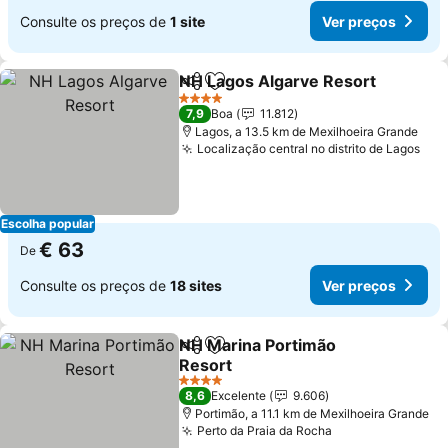
Consulte os preços de
1 site
Ver preços
NH Lagos Algarve Resort
Partilhar
Adicionar aos favoritos
4 Estrelas
7,9
Boa
11.812
Lagos, a 13.5 km de Mexilhoeira Grande
Localização central no distrito de Lagos
Escolha popular
€ 63
De
Consulte os preços de
18 sites
Ver preços
NH Marina Portimão
Partilhar
Adicionar aos favoritos
Resort
4 Estrelas
8,6
Excelente
9.606
Portimão, a 11.1 km de Mexilhoeira Grande
Perto da Praia da Rocha