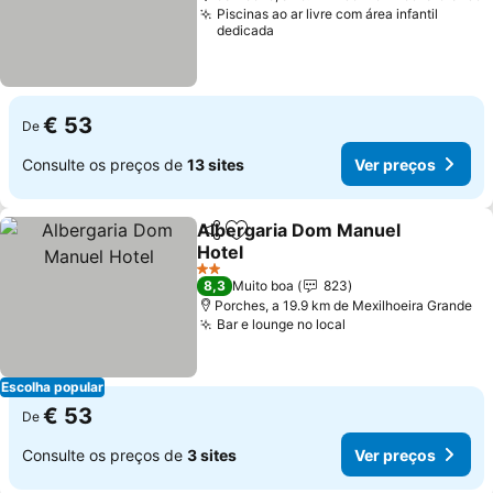
Piscinas ao ar livre com área infantil
dedicada
€ 53
De
Consulte os preços de
13 sites
Ver preços
Albergaria Dom Manuel
Partilhar
Adicionar aos favoritos
Hotel
2 Estrelas
8,3
Muito boa
823
Porches, a 19.9 km de Mexilhoeira Grande
Bar e lounge no local
Escolha popular
€ 53
De
Consulte os preços de
3 sites
Ver preços