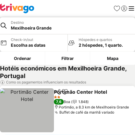
Favoritos
Iniciar
Me
Destino
Mexilhoeira Grande
Check-in/out
Hóspedes e quartos
Escolha as datas
2 hóspedes, 1 quarto.
Ordenar
Filtrar
Mapa
Hotéis económicos em Mexilhoeira Grande,
Portugal
Como os pagamentos influenciam os resultados
Portimão Center Hotel
Partilhar
Adicionar aos favoritos
2 Estrelas
7,6
Boa
1.848
Portimão, a 8.3 km de Mexilhoeira Grande
Buffet de café da manhã variado