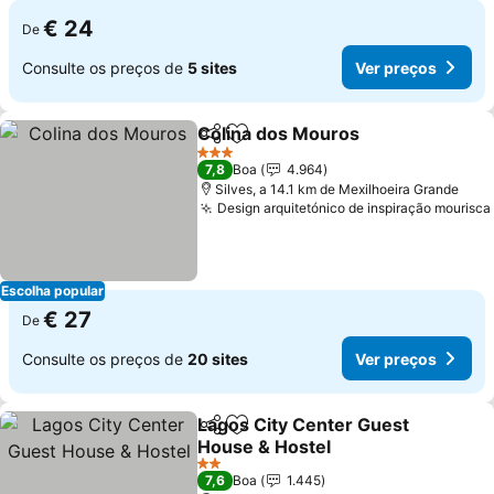
€ 24
De
Consulte os preços de
5 sites
Ver preços
Colina dos Mouros
Partilhar
Adicionar aos favoritos
3 Estrelas
7,8
Boa
4.964
Silves, a 14.1 km de Mexilhoeira Grande
Design arquitetónico de inspiração mourisca
Escolha popular
€ 27
De
Consulte os preços de
20 sites
Ver preços
Lagos City Center Guest
Partilhar
Adicionar aos favoritos
House & Hostel
2 Estrelas
7,6
Boa
1.445