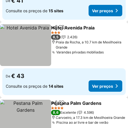
€ 41
De
Consulte os preços de
15 sites
Ver preços
Hotel Avenida Praia
Partilhar
Adicionar aos favoritos
3 Estrelas
6,5
2.426
Praia da Rocha, a 10.7 km de Mexilhoeira
Grande
Varandas privadas mobiliadas
€ 43
De
Consulte os preços de
14 sites
Ver preços
Pestana Palm Gardens
Partilhar
Adicionar aos favoritos
4 Estrelas
8,6
Excelente
4.596
Carvoeiro, a 17.3 km de Mexilhoeira Grande
Piscina ao ar livre e bar de verão