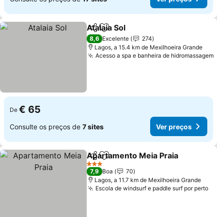
Atalaia Sol
Partilhar
Adicionar aos favoritos
8,6
Excelente
274
Lagos, a 15.4 km de Mexilhoeira Grande
Acesso a spa e banheira de hidromassagem
€ 65
De
Consulte os preços de
7 sites
Ver preços
Apartamento Meia Praia
Partilhar
Adicionar aos favoritos
3 Estrelas
7,9
Boa
70
Lagos, a 11.7 km de Mexilhoeira Grande
Escola de windsurf e paddle surf por perto