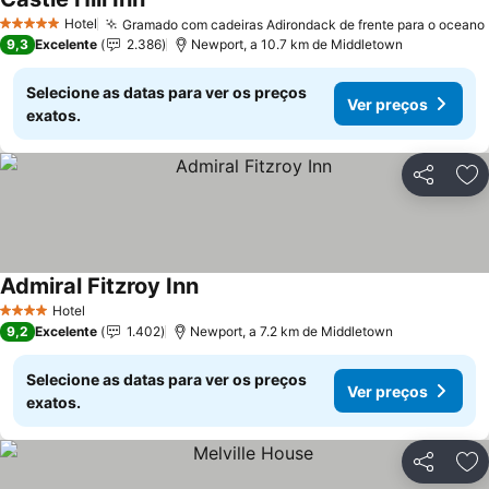
Hotel
Gramado com cadeiras Adirondack de frente para o oceano
5 Estrelas
9,3
Excelente
2.386
Newport, a 10.7 km de Middletown
Selecione as datas para ver os preços
Ver preços
exatos.
Partilhar
Ad
Admiral Fitzroy Inn
Hotel
4 Estrelas
9,2
Excelente
1.402
Newport, a 7.2 km de Middletown
Selecione as datas para ver os preços
Ver preços
exatos.
Partilhar
Ad