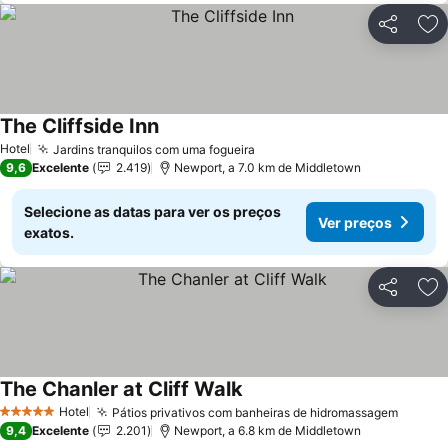
Partilhar
Ad
The Cliffside Inn
Hotel
Jardins tranquilos com uma fogueira
9,6
Excelente
2.419
Newport, a 7.0 km de Middletown
Selecione as datas para ver os preços
Ver preços
exatos.
Partilhar
Ad
The Chanler at Cliff Walk
Hotel
Pátios privativos com banheiras de hidromassagem
5 Estrelas
9,4
Excelente
2.201
Newport, a 6.8 km de Middletown