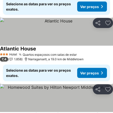
Selecione as datas para ver os preços
Ver preços
exatos.
Partilhar
Ad
Atlantic House
Hotel
Quartos espaçosos com salas de estar
3 Estrelas
7,4
1.858
Narragansett, a 19.0 km de Middletown
Selecione as datas para ver os preços
Ver preços
exatos.
Partilhar
Ad