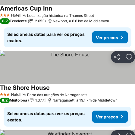
Americas Cup Inn
Hotel
Localização histórica na Thames Street
3 Estrelas
8,7
Excelente
2.653
Newport, a 6.6 km de Middletown
Selecione as datas para ver os preços
Ver preços
exatos.
Partilhar
Ad
The Shore House
Hotel
Perto das atrações de Narragansett
3 Estrelas
8,2
Muito boa
1.377
Narragansett, a 19.1 km de Middletown
Selecione as datas para ver os preços
Ver preços
exatos.