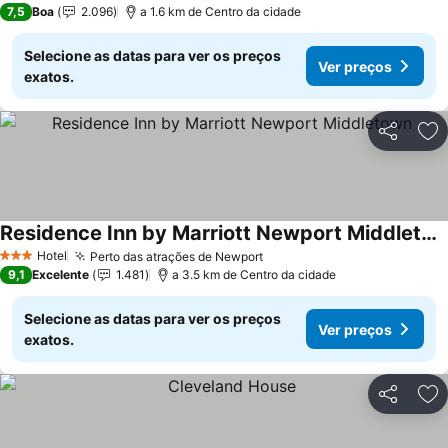
7,5
Boa
2.096
a 1.6 km de Centro da cidade
Selecione as datas para ver os preços
Ver preços
exatos.
Partilhar
Ad
Residence Inn by Marriott Newport Middletown
Hotel
Perto das atrações de Newport
3 Estrelas
9,1
Excelente
1.481
a 3.5 km de Centro da cidade
Selecione as datas para ver os preços
Ver preços
exatos.
Partilhar
Ad