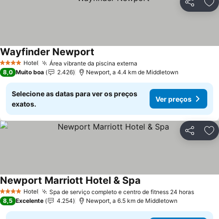
Partilhar
Ad
Wayfinder Newport
Hotel
Área vibrante da piscina externa
4 Estrelas
8,0
Muito boa
2.426
Newport, a 4.4 km de Middletown
Selecione as datas para ver os preços
Ver preços
exatos.
Partilhar
Ad
Newport Marriott Hotel & Spa
Hotel
Spa de serviço completo e centro de fitness 24 horas
4 Estrelas
8,5
Excelente
4.254
Newport, a 6.5 km de Middletown