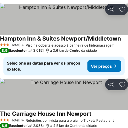
Partilhar
Ad
Hampton Inn & Suites Newport/Middletown
Hotel
Piscina coberta e acesso à banheira de hidromassagem
3 Estrelas
8,9
Excelente
3.019
a 3.6 km de Centro da cidade
Selecione as datas para ver os preços
Ver preços
exatos.
Partilhar
Ad
The Carriage House Inn Newport
Hotel
Refeições com vista para a praia no Tickets Restaurant
3 Estrelas
8,5
Excelente
2.038
a 4.5 km de Centro da cidade