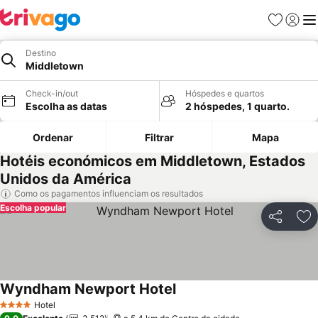
Favoritos
Iniciar
Me
Destino
Middletown
Check-in/out
Hóspedes e quartos
Escolha as datas
2 hóspedes, 1 quarto.
Ordenar
Filtrar
Mapa
Hotéis económicos em Middletown, Estados
Unidos da América
Como os pagamentos influenciam os resultados
Escolha popular
Partilhar
Ad
Wyndham Newport Hotel
Hotel
4 Estrelas