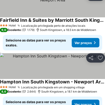
Fairfield Inn & Suites by Marriott South Kingstown Newport Area
Hotel
Localização privilegiada perto de atrações locais
3 Estrelas
9,0
Excelente
1.179
South Kingstown, a 18.5 km de Middletown
Selecione as datas para ver os preços
Ver preços
exatos.
Partilhar
Ad
Hampton Inn South Kingstown - Newport Area
Hotel
Localização privilegiada em um shopping village
3 Estrelas
8,6
Excelente
2.644
South Kingstown, a 18.1 km de Middletown
Selecione as datas para ver os preços
Ver preços