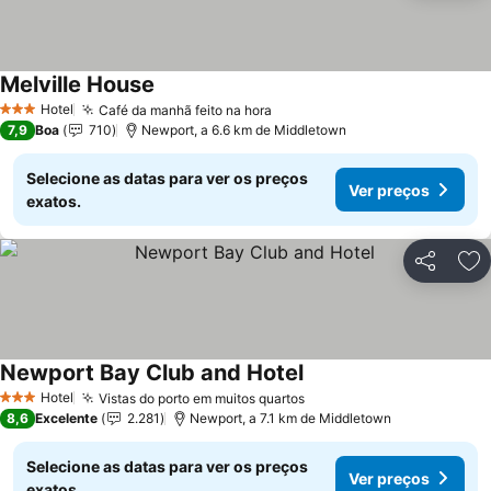
Melville House
Hotel
Café da manhã feito na hora
3 Estrelas
7,9
Boa
710
Newport, a 6.6 km de Middletown
Selecione as datas para ver os preços
Ver preços
exatos.
Partilhar
Ad
Newport Bay Club and Hotel
Hotel
Vistas do porto em muitos quartos
3 Estrelas
8,6
Excelente
2.281
Newport, a 7.1 km de Middletown
Selecione as datas para ver os preços
Ver preços
exatos.