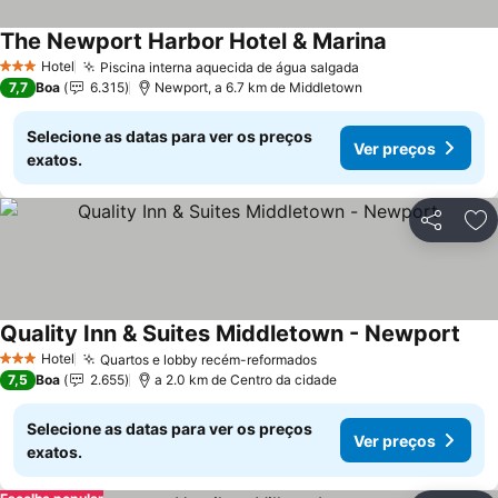
The Newport Harbor Hotel & Marina
Hotel
Piscina interna aquecida de água salgada
3 Estrelas
7,7
Boa
6.315
Newport, a 6.7 km de Middletown
Selecione as datas para ver os preços
Ver preços
exatos.
Partilhar
Ad
Quality Inn & Suites Middletown - Newport
Hotel
Quartos e lobby recém-reformados
3 Estrelas
7,5
Boa
2.655
a 2.0 km de Centro da cidade
Selecione as datas para ver os preços
Ver preços
exatos.