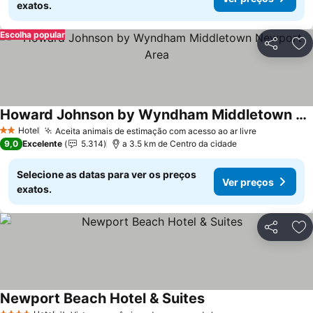
exatos.
Escolha popular
Partilhar
Ad
Howard Johnson by Wyndham Middletown Newport Area
Hotel
Aceita animais de estimação com acesso ao ar livre
2 Estrelas
9,0
Excelente
5.314
a 3.5 km de Centro da cidade
Selecione as datas para ver os preços
Ver preços
exatos.
Partilhar
Ad
Newport Beach Hotel & Suites