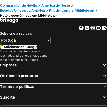
Comparador de Hotéis
América do Norte
Estados Unidos da América
Rhode Island
Middletown
Hotéis económicos em Middletown
Facebook
Twitter
Insta
Yo
Selecione o seu país
Adicionar no Google
Encontre facilmente os nossos
resultados: adicione o trivago como
fonte preferencial no Google.
Empresa
Os nossos produtos
Termos e políticas
Suporte