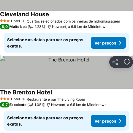
Cleveland House
Hotel
Quartos selecionados com banheiras de hidromassagem
3 Estrelas
8,0
Muito boa
1.233
Newport, a 6.5 km de Middletown
Selecione as datas para ver os preços
Ver preços
exatos.
Partilhar
Ad
The Brenton Hotel
Hotel
Restaurante e bar The Living Room
3 Estrelas
9,7
Excelente
1.051
Newport, a 6.5 km de Middletown
Selecione as datas para ver os preços
Ver preços
exatos.