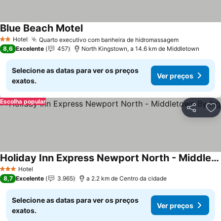
Blue Beach Motel
Hotel
Quarto executivo com banheira de hidromassagem
2 Estrelas
8,6
Excelente
457
North Kingstown, a 14.6 km de Middletown
Selecione as datas para ver os preços
Ver preços
exatos.
Escolha popular
Partilhar
Ad
Holiday Inn Express Newport North - Middletown By Ihg
Hotel
3 Estrelas
8,7
Excelente
3.965
a 2.2 km de Centro da cidade
Selecione as datas para ver os preços
Ver preços
exatos.