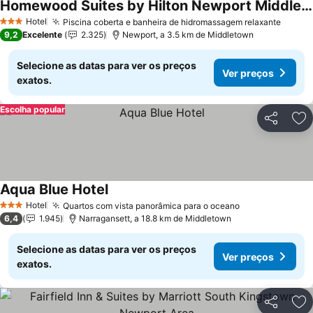
Homewood Suites by Hilton Newport Middletown, RI
Hotel
Piscina coberta e banheira de hidromassagem relaxante
3 Estrelas
9,2
Excelente
2.325
Newport, a 3.5 km de Middletown
Selecione as datas para ver os preços
Ver preços
exatos.
Escolha popular
Partilhar
Ad
Aqua Blue Hotel
Hotel
Quartos com vista panorâmica para o oceano
3 Estrelas
6,4
1.945
Narragansett, a 18.8 km de Middletown
Selecione as datas para ver os preços
Ver preços
exatos.
Partilhar
Ad