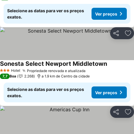
Selecione as datas para ver os preços
Ver preços
exatos.
Partilhar
Ad
Sonesta Select Newport Middletown
Hotel
Propriedade renovada e atualizada
3 Estrelas
7,7
Boa
2.268
a 1.9 km de Centro da cidade
Selecione as datas para ver os preços
Ver preços
exatos.
Partilhar
Ad