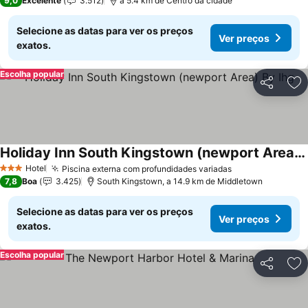
9,0
Excelente
3.512
a 5.4 km de Centro da cidade
Selecione as datas para ver os preços
Ver preços
exatos.
Escolha popular
Partilhar
Ad
Holiday Inn South Kingstown (newport Area) By Ihg
Hotel
Piscina externa com profundidades variadas
3 Estrelas
7,8
Boa
3.425
South Kingstown, a 14.9 km de Middletown
Selecione as datas para ver os preços
Ver preços
exatos.
Escolha popular
Partilhar
Ad