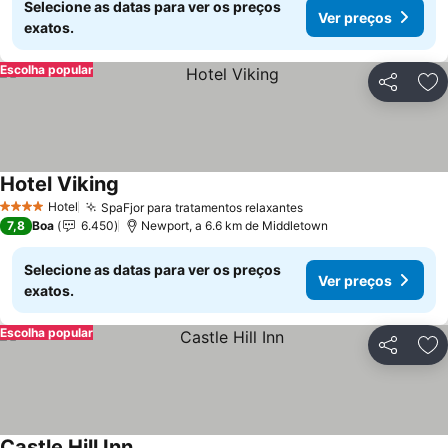
Selecione as datas para ver os preços
Ver preços
exatos.
Escolha popular
Partilhar
Ad
Hotel Viking
Hotel
SpaFjor para tratamentos relaxantes
4 Estrelas
7,8
Boa
6.450
Newport, a 6.6 km de Middletown
Selecione as datas para ver os preços
Ver preços
exatos.
Escolha popular
Partilhar
Ad
Castle Hill Inn