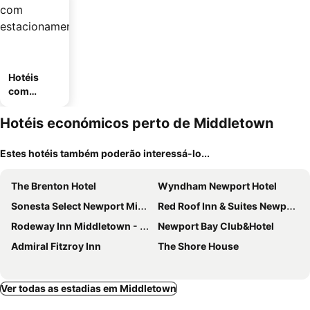
Hotéis
com
estaciona
mento
Hotéis económicos perto de Middletown
Estes hotéis também poderão interessá-lo...
The Brenton Hotel
Wyndham Newport Hotel
Sonesta Select Newport Middletown
Red Roof Inn & Suites Newport – Middletown, RI
Rodeway Inn Middletown - Newport
Newport Bay Club&Hotel
Admiral Fitzroy Inn
The Shore House
Ver todas as estadias em Middletown