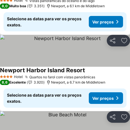
Hotel
Vistas panorâmicas do oceano e do lago
4 Estrelas
8,0
Muito boa
3.351
Newport, a 6.1 km de Middletown
Selecione as datas para ver os preços
Ver preços
exatos.
Partilhar
Ad
Newport Harbor Island Resort
Hotel
Quartos no farol com vistas panorâmicas
4 Estrelas
8,6
Excelente
3.920
Newport, a 6.7 km de Middletown
Selecione as datas para ver os preços
Ver preços
exatos.
Partilhar
Ad