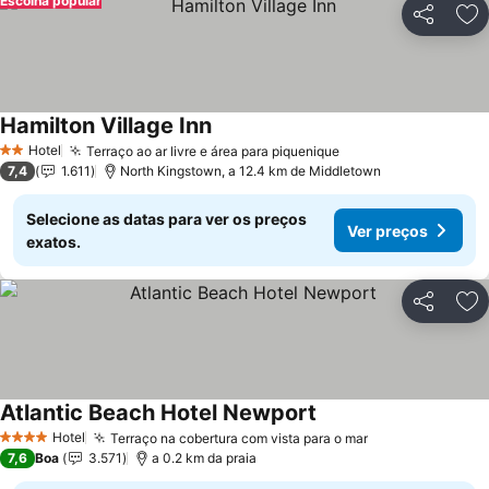
Escolha popular
Partilhar
Ad
Hamilton Village Inn
Hotel
Terraço ao ar livre e área para piquenique
2 Estrelas
7,4
1.611
North Kingstown, a 12.4 km de Middletown
Selecione as datas para ver os preços
Ver preços
exatos.
Partilhar
Ad
Atlantic Beach Hotel Newport
Hotel
Terraço na cobertura com vista para o mar
4 Estrelas
7,6
Boa
3.571
a 0.2 km da praia