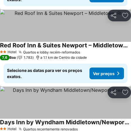
Partilhar
Ad
Red Roof Inn & Suites Newport – Middletown, RI
Hotel
Quartos e lobby recém-reformados
2 Estrelas
7,6
Boa
1.783
a 1.1 km de Centro da cidade
Selecione as datas para ver os preços
Ver preços
exatos.
Partilhar
Ad
Days Inn by Wyndham Middletown/Newport Area
Hotel
Quartos recentemente renovados
2 Estrelas