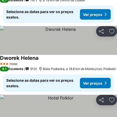
8,7
Excelente
787
a 1.6 km de Centro da cidade
Selecione as datas para ver os preços
Ver preços
exatos.
Partilhar
Ad
Dworek Helena
Hotel
3 Estrelas
9,1
Excelente
913
Biala Podlaska, a 18.6 km de Miedzyrzec Podlaski
Selecione as datas para ver os preços
Ver preços
exatos.
Partilhar
Ad