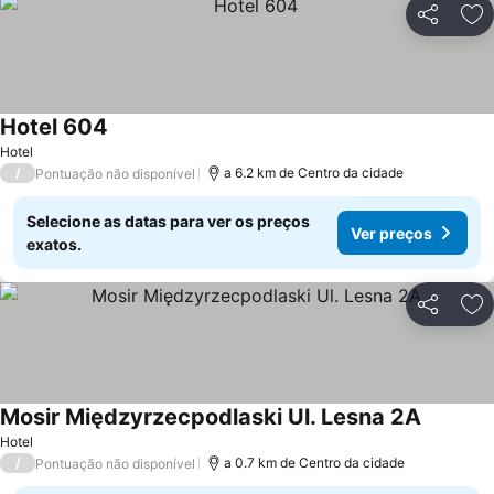
Partilhar
Ad
Hotel 604
Hotel
/
a 6.2 km de Centro da cidade
Pontuação não disponível
Selecione as datas para ver os preços
Ver preços
exatos.
Partilhar
Ad
Mosir Międzyrzecpodlaski Ul. Lesna 2A
Hotel
/
a 0.7 km de Centro da cidade
Pontuação não disponível