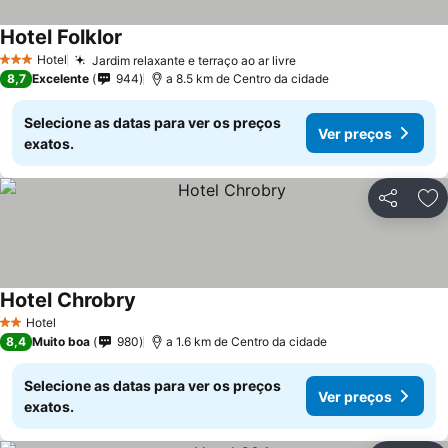
Hotel Folklor
Hotel
Jardim relaxante e terraço ao ar livre
3 Estrelas
8,7
Excelente
944
a 8.5 km de Centro da cidade
Selecione as datas para ver os preços
Ver preços
exatos.
Partilhar
Ad
Hotel Chrobry
Hotel
2 Estrelas
8,4
Muito boa
980
a 1.6 km de Centro da cidade
Selecione as datas para ver os preços
Ver preços
exatos.