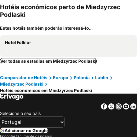
Hotéis económicos perto de Miedzyrzec
Podlaski
Estes hotéis também poderão interessá-lo...
Hotel Folklor
Ver todas as estadias em Miedzyrzec Podlaski
Comparador de Hotéis
Europa
Polónia
Lublin
Miedzyrzec Podlaski
Hotéis económicos em Miedzyrzec Podlaski
Facebook
Twitter
Insta
Yo
Selecione o seu país
Adicionar no Google
Encontre facilmente os nossos